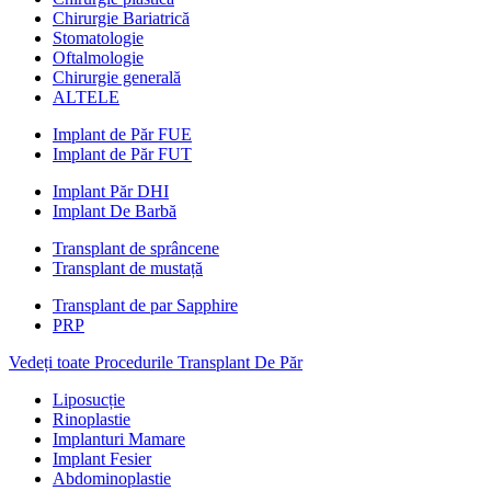
Chirurgie Bariatrică
Stomatologie
Oftalmologie
Chirurgie generală
ALTELE
Implant de Păr FUE
Implant de Păr FUT
Implant Păr DHI
Implant De Barbă
Transplant de sprâncene
Transplant de mustață
Transplant de par Sapphire
PRP
Vedeți toate Procedurile Transplant De Păr
Liposucție
Rinoplastie
Implanturi Mamare
Implant Fesier
Abdominoplastie