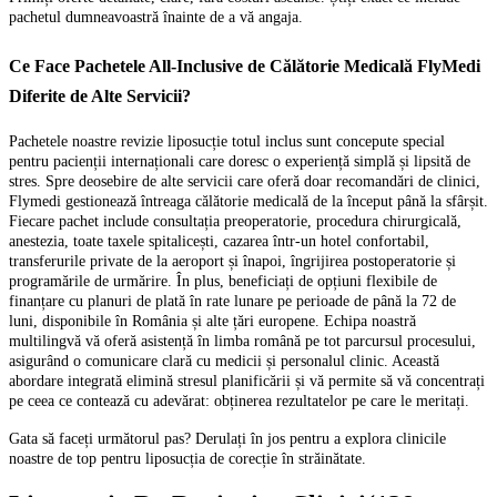
pachetul dumneavoastră înainte de a vă angaja.
Ce Face Pachetele All-Inclusive de Călătorie Medicală FlyMedi
Diferite de Alte Servicii?
Pachetele noastre revizie liposucție totul inclus sunt concepute special
pentru pacienții internaționali care doresc o experiență simplă și lipsită de
stres. Spre deosebire de alte servicii care oferă doar recomandări de clinici,
Flymedi gestionează întreaga călătorie medicală de la început până la sfârșit.
Fiecare pachet include consultația preoperatorie, procedura chirurgicală,
anestezia, toate taxele spitalicești, cazarea într-un hotel confortabil,
transferurile private de la aeroport și înapoi, îngrijirea postoperatorie și
programările de urmărire. În plus, beneficiați de opțiuni flexibile de
finanțare cu planuri de plată în rate lunare pe perioade de până la 72 de
luni, disponibile în România și alte țări europene. Echipa noastră
multilingvă vă oferă asistență în limba română pe tot parcursul procesului,
asigurând o comunicare clară cu medicii și personalul clinic. Această
abordare integrată elimină stresul planificării și vă permite să vă concentrați
pe ceea ce contează cu adevărat: obținerea rezultatelor pe care le meritați.
Gata să faceți următorul pas? Derulați în jos pentru a explora clinicile
noastre de top pentru liposucția de corecție în străinătate.