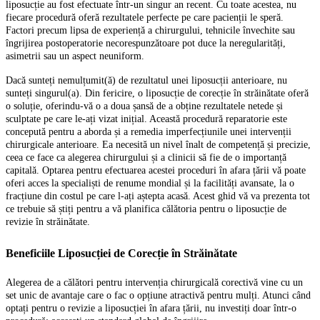
liposucție au fost efectuate într-un singur an recent. Cu toate acestea, nu
fiecare procedură oferă rezultatele perfecte pe care pacienții le speră.
Factori precum lipsa de experiență a chirurgului, tehnicile învechite sau
îngrijirea postoperatorie necorespunzătoare pot duce la neregularități,
asimetrii sau un aspect neuniform.
Dacă sunteți nemulțumit(ă) de rezultatul unei liposucții anterioare, nu
sunteți singurul(a). Din fericire, o liposucție de corecție în străinătate oferă
o soluție, oferindu-vă o a doua șansă de a obține rezultatele netede și
sculptate pe care le-ați vizat inițial. Această procedură reparatorie este
concepută pentru a aborda și a remedia imperfecțiunile unei intervenții
chirurgicale anterioare. Ea necesită un nivel înalt de competență și precizie,
ceea ce face ca alegerea chirurgului și a clinicii să fie de o importanță
capitală. Optarea pentru efectuarea acestei proceduri în afara țării vă poate
oferi acces la specialiști de renume mondial și la facilități avansate, la o
fracțiune din costul pe care l-ați aștepta acasă. Acest ghid vă va prezenta tot
ce trebuie să știți pentru a vă planifica călătoria pentru o liposucție de
revizie în străinătate.
Beneficiile Liposucției de Corecție în Străinătate
Alegerea de a călători pentru intervenția chirurgicală corectivă vine cu un
set unic de avantaje care o fac o opțiune atractivă pentru mulți. Atunci când
optați pentru o revizie a liposucției în afara țării, nu investiți doar într-o