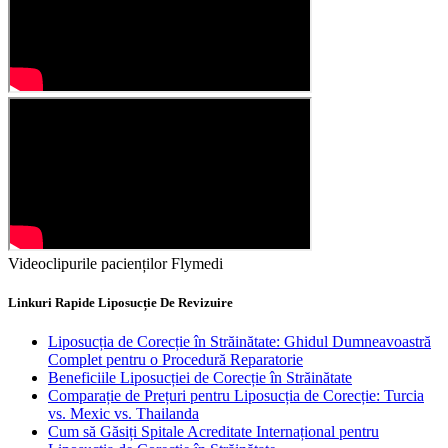
Videoclipurile pacienților Flymedi
Linkuri Rapide Liposucție De Revizuire
Liposucția de Corecție în Străinătate: Ghidul Dumneavoastră
Complet pentru o Procedură Reparatorie
Beneficiile Liposucției de Corecție în Străinătate
Comparație de Prețuri pentru Liposucția de Corecție: Turcia
vs. Mexic vs. Thailanda
Cum să Găsiți Spitale Acreditate Internațional pentru