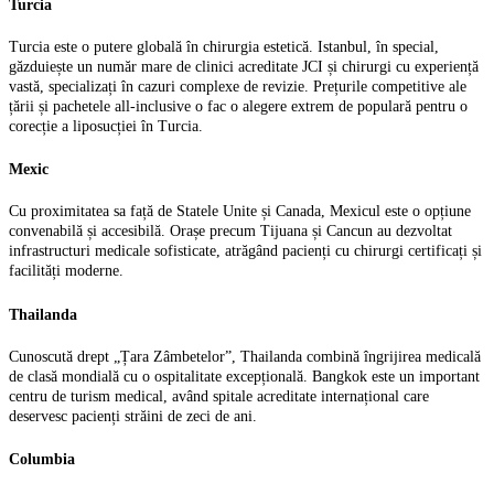
Turcia
Turcia este o putere globală în chirurgia estetică. Istanbul, în special,
găzduiește un număr mare de clinici acreditate JCI și chirurgi cu experiență
vastă, specializați în cazuri complexe de revizie. Prețurile competitive ale
țării și pachetele all-inclusive o fac o alegere extrem de populară pentru o
corecție a liposucției în Turcia.
Mexic
Cu proximitatea sa față de Statele Unite și Canada, Mexicul este o opțiune
convenabilă și accesibilă. Orașe precum Tijuana și Cancun au dezvoltat
infrastructuri medicale sofisticate, atrăgând pacienți cu chirurgi certificați și
facilități moderne.
Thailanda
Cunoscută drept „Țara Zâmbetelor”, Thailanda combină îngrijirea medicală
de clasă mondială cu o ospitalitate excepțională. Bangkok este un important
centru de turism medical, având spitale acreditate internațional care
deservesc pacienți străini de zeci de ani.
Columbia