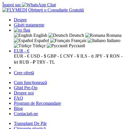
Înapoi sus
Obțineți o Consultație Gratuită
Despre
Găsiți tratamente
English
Deutsch
Romana
Español
Français
Italiano
Türkçe
Русский
EUR - €
EUR - €
USD - $
GBP - £
CNY - ¥
ILS - ₪
JPY - ¥
RON -
lei
RUB - ₽
TRY - TL
Cere ofertă
Cum funcționează
Ghid Pre-Op
Despre noi
FAQ
Program de Recomandare
Blog
Contactați-ne
Transplant De Păr
Chirurgie plastică