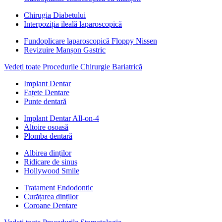
Chirugia Diabetului
Interpoziția ileală laparoscopică
Fundoplicare laparoscopică Floppy Nissen
Revizuire Manșon Gastric
Vedeți toate Procedurile Chirurgie Bariatrică
Implant Dentar
Fațete Dentare
Punte dentară
Implant Dentar All-on-4
Altoire osoasă
Plomba dentară
Albirea dinților
Ridicare de sinus
Hollywood Smile
Tratament Endodontic
Curățarea dinților
Coroane Dentare