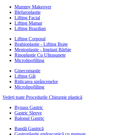
Mummy Makeover
Blefaroplastie
Lifting Facial
Lifting Mamar
Lifting Brazilian
Lifting Corporal
Brahioplastie - Lifting Brațe
Mentoplastie - Implant Bărbie
Rinoplastie Cu Ultrasunete
Microlipofilling
Ginecomastie
Lifting Gât
Ridicarea sprâncenelor
Microlipofilling
Vedeți toate Procedurile Chirurgie plastică
Bypass Gastric
Gastric Sleeve
Balonul Gastric
Bandă Gastrică
Gastroplastie endoscopică cu manșon