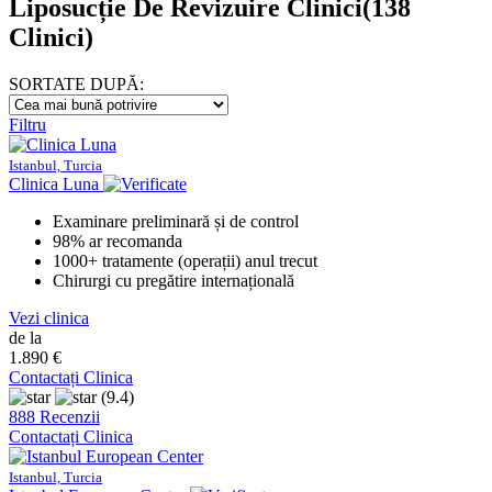
Liposucție De Revizuire Clinici
(138
Clinici)
SORTATE DUPĂ:
Filtru
Istanbul, Turcia
Clinica Luna
Examinare preliminară și de control
98% ar recomanda
1000+ tratamente (operații) anul trecut
Chirurgi cu pregătire internațională
Vezi clinica
de la
1.890 €
Contactați Clinica
(9.4)
888 Recenzii
Contactați Clinica
Istanbul, Turcia