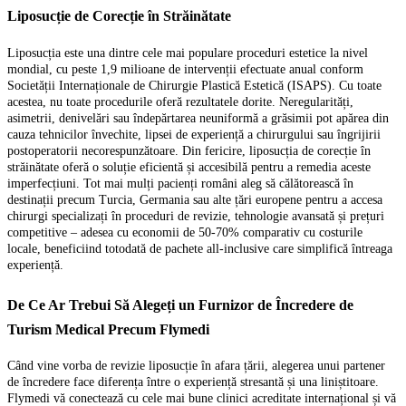
Liposucție de Corecție în Străinătate
Liposucția este una dintre cele mai populare proceduri estetice la nivel
mondial, cu peste 1,9 milioane de intervenții efectuate anual conform
Societății Internaționale de Chirurgie Plastică Estetică (ISAPS). Cu toate
acestea, nu toate procedurile oferă rezultatele dorite. Neregularități,
asimetrii, denivelări sau îndepărtarea neuniformă a grăsimii pot apărea din
cauza tehnicilor învechite, lipsei de experiență a chirurgului sau îngrijirii
postoperatorii necorespunzătoare. Din fericire, liposucția de corecție în
străinătate oferă o soluție eficientă și accesibilă pentru a remedia aceste
imperfecțiuni. Tot mai mulți pacienți români aleg să călătorească în
destinații precum Turcia, Germania sau alte țări europene pentru a accesa
chirurgi specializați în proceduri de revizie, tehnologie avansată și prețuri
competitive – adesea cu economii de 50-70% comparativ cu costurile
locale, beneficiind totodată de pachete all-inclusive care simplifică întreaga
experiență.
De Ce Ar Trebui Să Alegeți un Furnizor de Încredere de
Turism Medical Precum Flymedi
Când vine vorba de revizie liposucție în afara țării, alegerea unui partener
de încredere face diferența între o experiență stresantă și una liniștitoare.
Flymedi vă conectează cu cele mai bune clinici acreditate internațional și vă