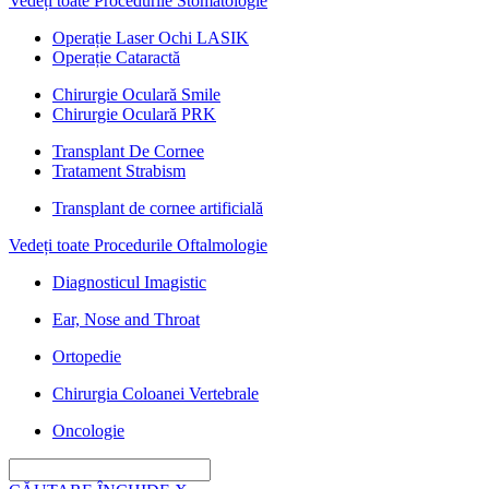
Vedeți toate Procedurile Stomatologie
Operație Laser Ochi LASIK
Operație Cataractă
Chirurgie Oculară Smile
Chirurgie Oculară PRK
Transplant De Cornee
Tratament Strabism
Transplant de cornee artificială
Vedeți toate Procedurile Oftalmologie
Diagnosticul Imagistic
Ear, Nose and Throat
Ortopedie
Chirurgia Coloanei Vertebrale
Oncologie