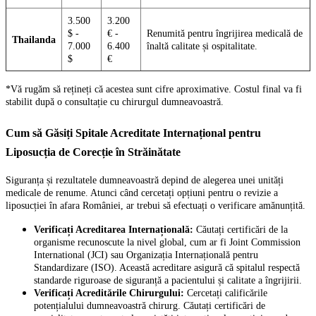
3.500
3.200
$ -
€ -
Renumită pentru îngrijirea medicală de
Thailanda
7.000
6.400
înaltă calitate și ospitalitate.
$
€
*Vă rugăm să rețineți că acestea sunt cifre aproximative. Costul final va fi
stabilit după o consultație cu chirurgul dumneavoastră.
Cum să Găsiți Spitale Acreditate Internațional pentru
Liposucția de Corecție în Străinătate
Siguranța și rezultatele dumneavoastră depind de alegerea unei unități
medicale de renume. Atunci când cercetați opțiuni pentru o revizie a
liposucției în afara României, ar trebui să efectuați o verificare amănunțită.
Verificați Acreditarea Internațională:
Căutați certificări de la
organisme recunoscute la nivel global, cum ar fi Joint Commission
International (JCI) sau Organizația Internațională pentru
Standardizare (ISO). Această acreditare asigură că spitalul respectă
standarde riguroase de siguranță a pacientului și calitate a îngrijirii.
Verificați Acreditările Chirurgului:
Cercetați calificările
potențialului dumneavoastră chirurg. Căutați certificări de