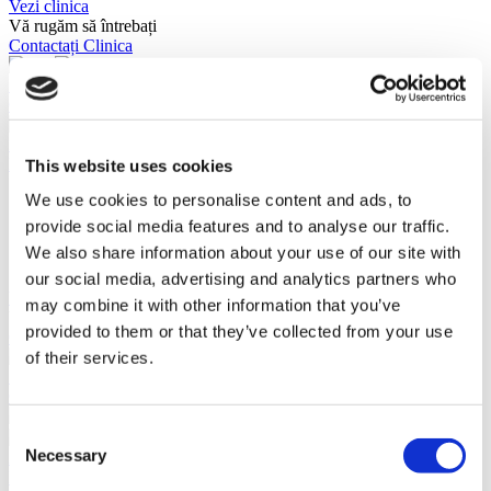
Vezi clinica
Vă rugăm să întrebați
Contactați Clinica
(9.5)
15 Recenzii
Contactați Clinica
Bangkok, Thailand
Kamol Cosmetic Hospital
This website uses cookies
We use cookies to personalise content and ads, to
Clădire recent renovată
Personal bine echipat
provide social media features and to analyse our traffic.
90% ar recomanda
We also share information about your use of our site with
Are o tehnologie medicală avansată
our social media, advertising and analytics partners who
Vezi clinica
may combine it with other information that you’ve
Vă rugăm să întrebați
provided to them or that they’ve collected from your use
Contactați Clinica
(9.5)
of their services.
15 Recenzii
Contactați Clinica
Consent
Necessary
Selection
Antalya, Turcia
Dr Hasbi Mert Meral Clinic