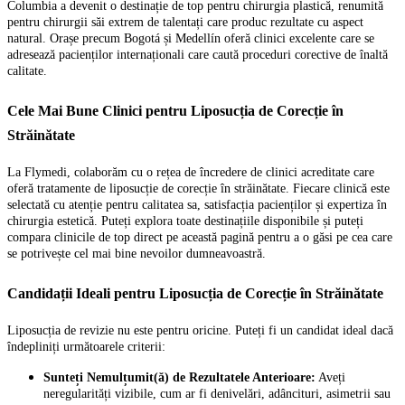
Columbia a devenit o destinație de top pentru chirurgia plastică, renumită
pentru chirurgii săi extrem de talentați care produc rezultate cu aspect
natural. Orașe precum Bogotá și Medellín oferă clinici excelente care se
adresează pacienților internaționali care caută proceduri corective de înaltă
calitate.
Cele Mai Bune Clinici pentru Liposucția de Corecție în
Străinătate
La Flymedi, colaborăm cu o rețea de încredere de clinici acreditate care
oferă tratamente de liposucție de corecție în străinătate. Fiecare clinică este
selectată cu atenție pentru calitatea sa, satisfacția pacienților și expertiza în
chirurgia estetică. Puteți explora toate destinațiile disponibile și puteți
compara clinicile de top direct pe această pagină pentru a o găsi pe cea care
se potrivește cel mai bine nevoilor dumneavoastră.
Candidații Ideali pentru Liposucția de Corecție în Străinătate
Liposucția de revizie nu este pentru oricine. Puteți fi un candidat ideal dacă
îndepliniți următoarele criterii:
Sunteți Nemulțumit(ă) de Rezultatele Anterioare:
Aveți
neregularități vizibile, cum ar fi denivelări, adâncituri, asimetrii sau