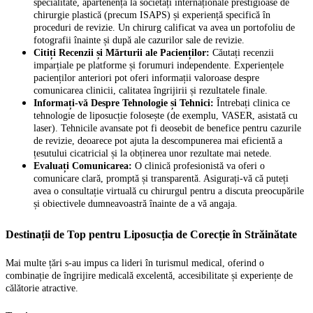
specialitate, apartenența la societăți internaționale prestigioase de
chirurgie plastică (precum ISAPS) și experiență specifică în
proceduri de revizie. Un chirurg calificat va avea un portofoliu de
fotografii înainte și după ale cazurilor sale de revizie.
Citiți Recenzii și Mărturii ale Pacienților:
Căutați recenzii
imparțiale pe platforme și forumuri independente. Experiențele
pacienților anteriori pot oferi informații valoroase despre
comunicarea clinicii, calitatea îngrijirii și rezultatele finale.
Informați-vă Despre Tehnologie și Tehnici:
Întrebați clinica ce
tehnologie de liposucție folosește (de exemplu, VASER, asistată cu
laser). Tehnicile avansate pot fi deosebit de benefice pentru cazurile
de revizie, deoarece pot ajuta la descompunerea mai eficientă a
țesutului cicatricial și la obținerea unor rezultate mai netede.
Evaluați Comunicarea:
O clinică profesionistă va oferi o
comunicare clară, promptă și transparentă. Asigurați-vă că puteți
avea o consultație virtuală cu chirurgul pentru a discuta preocupările
și obiectivele dumneavoastră înainte de a vă angaja.
Destinații de Top pentru Liposucția de Corecție în Străinătate
Mai multe țări s-au impus ca lideri în turismul medical, oferind o
combinație de îngrijire medicală excelentă, accesibilitate și experiențe de
călătorie atractive.