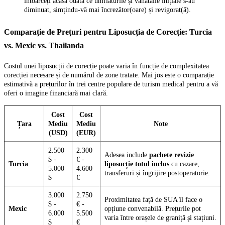
întoarceți acasă odată ce umflăturile și vânătăile inițiale s-au
diminuat, simțindu-vă mai încrezător(oare) și revigorat(ă).
Comparație de Prețuri pentru Liposucția de Corecție: Turcia
vs. Mexic vs. Thailanda
Costul unei liposucții de corecție poate varia în funcție de complexitatea
corecției necesare și de numărul de zone tratate. Mai jos este o comparație
estimativă a prețurilor în trei centre populare de turism medical pentru a vă
oferi o imagine financiară mai clară.
Cost
Cost
Țara
Mediu
Mediu
Note
(USD)
(EUR)
2.500
2.300
Adesea include
pachete revizie
$ -
€ -
Turcia
liposucție totul inclus
cu cazare,
5.000
4.600
transferuri și îngrijire postoperatorie.
$
€
3.000
2.750
Proximitatea față de SUA îl face o
$ -
€ -
Mexic
opțiune convenabilă. Prețurile pot
6.000
5.500
varia între orașele de graniță și stațiuni.
$
€