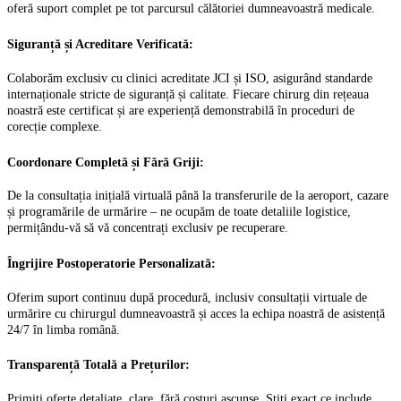
oferă suport complet pe tot parcursul călătoriei dumneavoastră medicale.
Siguranță și Acreditare Verificată:
Colaborăm exclusiv cu clinici acreditate JCI și ISO, asigurând standarde
internaționale stricte de siguranță și calitate. Fiecare chirurg din rețeaua
noastră este certificat și are experiență demonstrabilă în proceduri de
corecție complexe.
Coordonare Completă și Fără Griji:
De la consultația inițială virtuală până la transferurile de la aeroport, cazare
și programările de urmărire – ne ocupăm de toate detaliile logistice,
permițându-vă să vă concentrați exclusiv pe recuperare.
Îngrijire Postoperatorie Personalizată:
Oferim suport continuu după procedură, inclusiv consultații virtuale de
urmărire cu chirurgul dumneavoastră și acces la echipa noastră de asistență
24/7 în limba română.
Transparență Totală a Prețurilor:
Primiți oferte detaliate, clare, fără costuri ascunse. Știți exact ce include