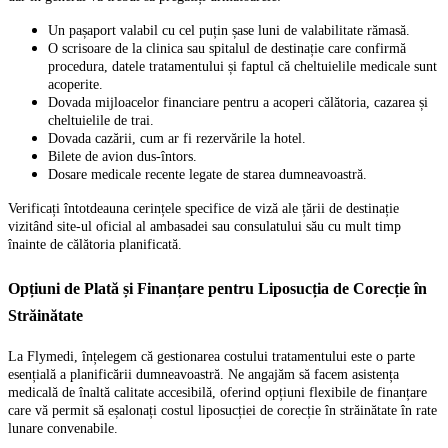
Un pașaport valabil cu cel puțin șase luni de valabilitate rămasă.
O scrisoare de la clinica sau spitalul de destinație care confirmă
procedura, datele tratamentului și faptul că cheltuielile medicale sunt
acoperite.
Dovada mijloacelor financiare pentru a acoperi călătoria, cazarea și
cheltuielile de trai.
Dovada cazării, cum ar fi rezervările la hotel.
Bilete de avion dus-întors.
Dosare medicale recente legate de starea dumneavoastră.
Verificați întotdeauna cerințele specifice de viză ale țării de destinație
vizitând site-ul oficial al ambasadei sau consulatului său cu mult timp
înainte de călătoria planificată.
Opțiuni de Plată și Finanțare pentru Liposucția de Corecție în
Străinătate
La Flymedi, înțelegem că gestionarea costului tratamentului este o parte
esențială a planificării dumneavoastră. Ne angajăm să facem asistența
medicală de înaltă calitate accesibilă, oferind opțiuni flexibile de finanțare
care vă permit să eșalonați costul liposucției de corecție în străinătate în rate
lunare convenabile.