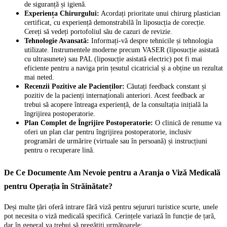
de siguranță și igienă.
Experiența Chirurgului:
Acordați prioritate unui chirurg plastician
certificat, cu experiență demonstrabilă în liposucția de corecție.
Cereți să vedeți portofoliul său de cazuri de revizie.
Tehnologie Avansată:
Informați-vă despre tehnicile și tehnologia
utilizate. Instrumentele moderne precum VASER (liposucție asistată
cu ultrasunete) sau PAL (liposucție asistată electric) pot fi mai
eficiente pentru a naviga prin țesutul cicatricial și a obține un rezultat
mai neted.
Recenzii Pozitive ale Pacienților:
Căutați feedback constant și
pozitiv de la pacienți internaționali anteriori. Acest feedback ar
trebui să acopere întreaga experiență, de la consultația inițială la
îngrijirea postoperatorie.
Plan Complet de Îngrijire Postoperatorie:
O clinică de renume va
oferi un plan clar pentru îngrijirea postoperatorie, inclusiv
programări de urmărire (virtuale sau în persoană) și instrucțiuni
pentru o recuperare lină.
De Ce Documente Am Nevoie pentru a Aranja o Viză Medicală
pentru Operația în Străinătate?
Deși multe țări oferă intrare fără viză pentru sejururi turistice scurte, unele
pot necesita o viză medicală specifică. Cerințele variază în funcție de țară,
dar în general va trebui să pregătiți următoarele: