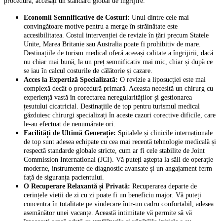
procedură; accesați un standard global de îngrijire.
Economii Semnificative de Costuri:
Unul dintre cele mai
convingătoare motive pentru a merge în străinătate este
accesibilitatea. Costul intervenției de revizie în țări precum Statele
Unite, Marea Britanie sau Australia poate fi prohibitiv de mare.
Destinațiile de turism medical oferă aceeași calitate a îngrijirii, dacă
nu chiar mai bună, la un preț semnificativ mai mic, chiar și după ce
se iau în calcul costurile de călătorie și cazare.
Acces la Expertiză Specializată:
O revizie a liposucției este mai
complexă decât o procedură primară. Aceasta necesită un chirurg cu
experiență vastă în corectarea neregularităților și gestionarea
țesutului cicatricial. Destinațiile de top pentru turismul medical
găzduiesc chirurgi specializați în aceste cazuri corective dificile, care
le-au efectuat de nenumărate ori.
Facilități de Ultimă Generație:
Spitalele și clinicile internaționale
de top sunt adesea echipate cu cea mai recentă tehnologie medicală și
respectă standarde globale stricte, cum ar fi cele stabilite de Joint
Commission International (JCI). Vă puteți aștepta la săli de operație
moderne, instrumente de diagnostic avansate și un angajament ferm
față de siguranța pacientului.
O Recuperare Relaxantă și Privată:
Recuperarea departe de
cerințele vieții de zi cu zi poate fi un beneficiu major. Vă puteți
concentra în totalitate pe vindecare într-un cadru confortabil, adesea
asemănător unei vacanțe. Această intimitate vă permite să vă