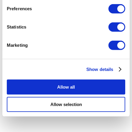
Located in the heart of the city
Preferences
98% would recommend
Preliminary and follow-up examination
Internationally recognized surgeon
Statistics
Vezi clinica
Vă rugăm să întrebați
Contactați Clinica
Marketing
Contactați Clinica
Ați vizionat 10 din 138 clinici
AFIȘAȚI MAI MULTE CLINICI
Show details
Allow all
Allow selection