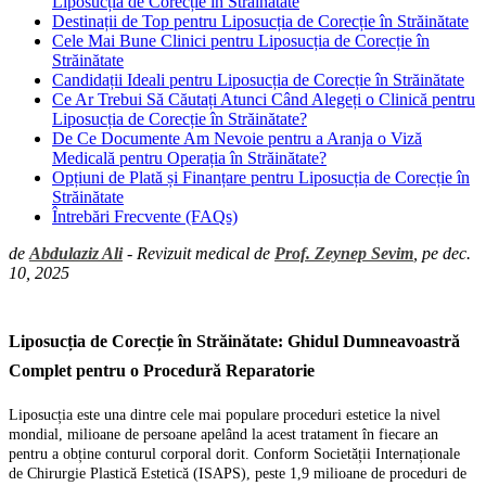
Liposucția de Corecție în Străinătate
Destinații de Top pentru Liposucția de Corecție în Străinătate
Cele Mai Bune Clinici pentru Liposucția de Corecție în
Străinătate
Candidații Ideali pentru Liposucția de Corecție în Străinătate
Ce Ar Trebui Să Căutați Atunci Când Alegeți o Clinică pentru
Liposucția de Corecție în Străinătate?
De Ce Documente Am Nevoie pentru a Aranja o Viză
Medicală pentru Operația în Străinătate?
Opțiuni de Plată și Finanțare pentru Liposucția de Corecție în
Străinătate
Întrebări Frecvente (FAQs)
de
Abdulaziz Ali
- Revizuit medical de
Prof. Zeynep Sevim
, pe dec.
10, 2025
Liposucția de Corecție în Străinătate: Ghidul Dumneavoastră
Complet pentru o Procedură Reparatorie
Liposucția este una dintre cele mai populare proceduri estetice la nivel
mondial, milioane de persoane apelând la acest tratament în fiecare an
pentru a obține conturul corporal dorit. Conform Societății Internaționale
de Chirurgie Plastică Estetică (ISAPS), peste 1,9 milioane de proceduri de