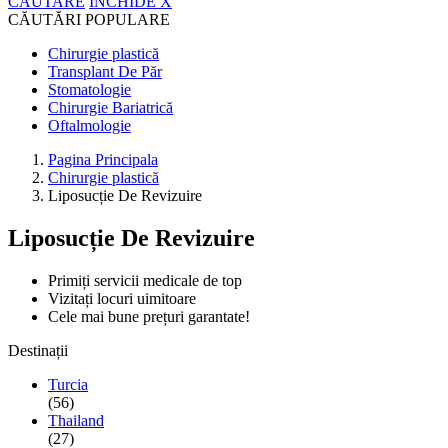
CĂUTARE
ÎNCHIDE
X
CĂUTĂRI POPULARE
Chirurgie plastică
Transplant De Păr
Stomatologie
Chirurgie Bariatrică
Oftalmologie
Pagina Principala
Chirurgie plastică
Liposucție De Revizuire
Liposucție De Revizuire
Primiți servicii medicale de top
Vizitați locuri uimitoare
Cele mai bune prețuri garantate!
Destinații
Turcia
(56)
Thailand
(27)