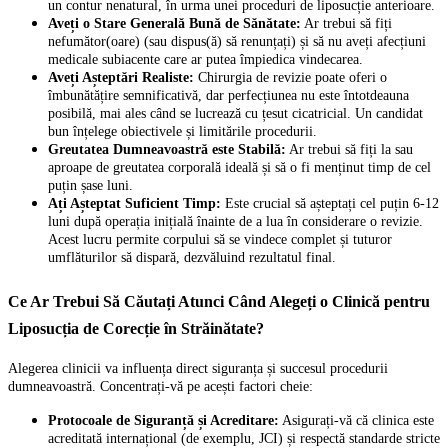
un contur nenatural, în urma unei proceduri de liposucție anterioare.
Aveți o Stare Generală Bună de Sănătate:
Ar trebui să fiți
nefumător(oare) (sau dispus(ă) să renunțați) și să nu aveți afecțiuni
medicale subiacente care ar putea împiedica vindecarea.
Aveți Așteptări Realiste:
Chirurgia de revizie poate oferi o
îmbunătățire semnificativă, dar perfecțiunea nu este întotdeauna
posibilă, mai ales când se lucrează cu țesut cicatricial. Un candidat
bun înțelege obiectivele și limitările procedurii.
Greutatea Dumneavoastră este Stabilă:
Ar trebui să fiți la sau
aproape de greutatea corporală ideală și să o fi menținut timp de cel
puțin șase luni.
Ați Așteptat Suficient Timp:
Este crucial să așteptați cel puțin 6-12
luni după operația inițială înainte de a lua în considerare o revizie.
Acest lucru permite corpului să se vindece complet și tuturor
umflăturilor să dispară, dezvăluind rezultatul final.
Ce Ar Trebui Să Căutați Atunci Când Alegeți o Clinică pentru
Liposucția de Corecție în Străinătate?
Alegerea clinicii va influența direct siguranța și succesul procedurii
dumneavoastră. Concentrați-vă pe acești factori cheie:
Protocoale de Siguranță și Acreditare:
Asigurați-vă că clinica este
acreditată internațional (de exemplu, JCI) și respectă standarde stricte