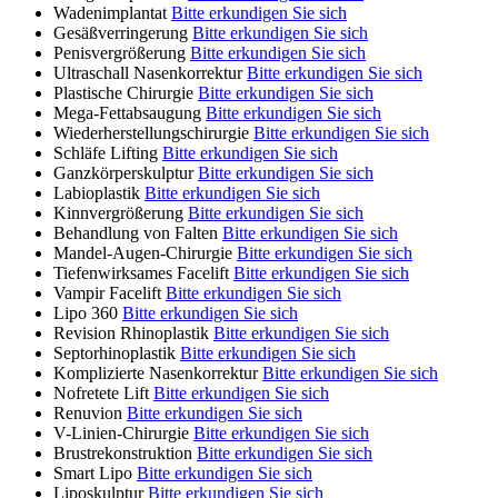
Wadenimplantat
Bitte erkundigen Sie sich
Gesäßverringerung
Bitte erkundigen Sie sich
Penisvergrößerung
Bitte erkundigen Sie sich
Ultraschall Nasenkorrektur
Bitte erkundigen Sie sich
Plastische Chirurgie
Bitte erkundigen Sie sich
Mega-Fettabsaugung
Bitte erkundigen Sie sich
Wiederherstellungschirurgie
Bitte erkundigen Sie sich
Schläfe Lifting
Bitte erkundigen Sie sich
Ganzkörperskulptur
Bitte erkundigen Sie sich
Labioplastik
Bitte erkundigen Sie sich
Kinnvergrößerung
Bitte erkundigen Sie sich
Behandlung von Falten
Bitte erkundigen Sie sich
Mandel-Augen-Chirurgie
Bitte erkundigen Sie sich
Tiefenwirksames Facelift
Bitte erkundigen Sie sich
Vampir Facelift
Bitte erkundigen Sie sich
Lipo 360
Bitte erkundigen Sie sich
Revision Rhinoplastik
Bitte erkundigen Sie sich
Septorhinoplastik
Bitte erkundigen Sie sich
Komplizierte Nasenkorrektur
Bitte erkundigen Sie sich
Nofretete Lift
Bitte erkundigen Sie sich
Renuvion
Bitte erkundigen Sie sich
V-Linien-Chirurgie
Bitte erkundigen Sie sich
Brustrekonstruktion
Bitte erkundigen Sie sich
Smart Lipo
Bitte erkundigen Sie sich
Liposkulptur
Bitte erkundigen Sie sich