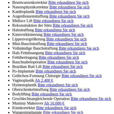
Brustwarzenkorrektur
Bitte erkundigen Sie sich
Nasenspitzenkorrektur
Bitte erkundigen Sie sich
Kanthoplastik
Bitte erkundigen Sie sich
Augenbrauenstraffung
Bitte erkundigen Sie sich
Midface Lift
Bitte erkundigen Sie sich
Rekonstruktion der Stirn
Bitte erkundigen Sie sich
Halsstraffung
Bitte erkundigen Sie sich
Kinnverkleinerung
Bitte erkundigen Sie sich
Lippenvergrößerung
Bitte erkundigen Sie sich
Mini-Bauchstraffung
Bitte erkundigen Sie sich
Vollständige Bauchstraffung
Bitte erkundigen Sie sich
Hals Fettabsaugung
Bitte erkundigen Sie sich
Fettübertragung
Bitte erkundigen Sie sich
Bauchnabeloperation
Bitte erkundigen Sie sich
Brazilian Butt Lift
Bitte erkundigen Sie sich
Po-Implantate
Bitte erkundigen Sie sich
Grübchen-Formung Chirurgie
Bitte erkundigen Sie sich
Vaginoplastik
Ab 2.400 €
Hymenoplastik
Bitte erkundigen Sie sich
Oberschenkelstraffung
Bitte erkundigen Sie sich
Bodylifting
Bitte erkundigen Sie sich
Geschlechtsangleichende Operation
Bitte erkundigen Sie sich
Mummy Makeover
Ab 10.000 €
Kinnkorrektur
Bitte erkundigen Sie sich
Wangenimplantate
Bitte erkundigen Sie sich