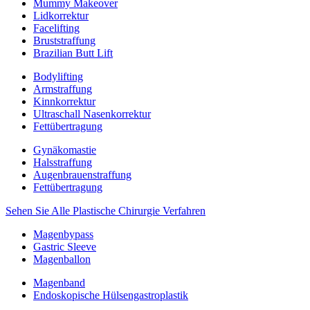
Mummy Makeover
Lidkorrektur
Facelifting
Bruststraffung
Brazilian Butt Lift
Bodylifting
Armstraffung
Kinnkorrektur
Ultraschall Nasenkorrektur
Fettübertragung
Gynäkomastie
Halsstraffung
Augenbrauenstraffung
Fettübertragung
Sehen Sie Alle Plastische Chirurgie Verfahren
Magenbypass
Gastric Sleeve
Magenballon
Magenband
Endoskopische Hülsengastroplastik