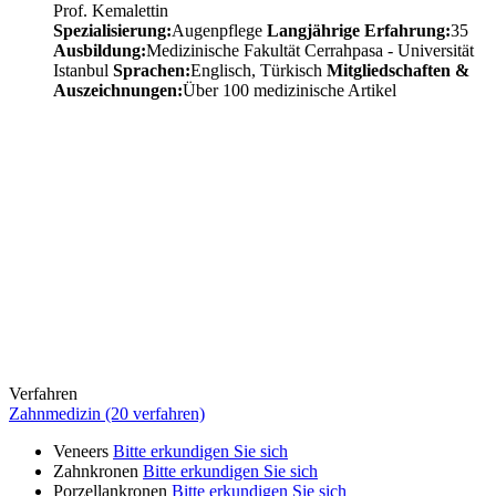
Prof. Kemalettin
Spezialisierung:
Augenpflege
Langjährige Erfahrung:
35
Ausbildung:
Medizinische Fakultät Cerrahpasa - Universität
Istanbul
Sprachen:
Englisch, Türkisch
Mitgliedschaften &
Auszeichnungen:
Über 100 medizinische Artikel
Verfahren
Zahnmedizin (20 verfahren)
Veneers
Bitte erkundigen Sie sich
Zahnkronen
Bitte erkundigen Sie sich
Porzellankronen
Bitte erkundigen Sie sich