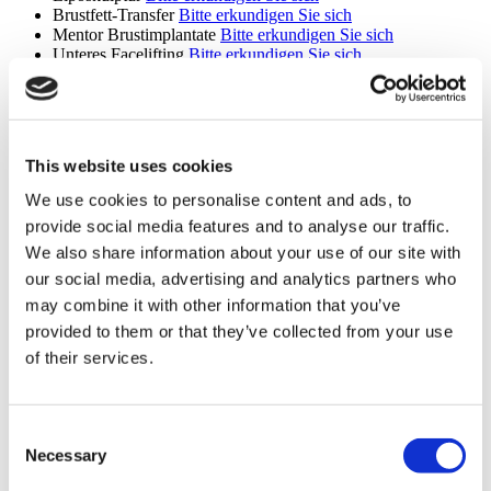
Brustfett-Transfer
Bitte erkundigen Sie sich
Mentor Brustimplantate
Bitte erkundigen Sie sich
Unteres Facelifting
Bitte erkundigen Sie sich
Kinn Fettabsaugung
Bitte erkundigen Sie sich
Revision der Bauchdeckenstraffung
Bitte erkundigen Sie sich
Nicht-chirurgische Nasenkorrektur
Bitte erkundigen Sie sich
Sixpack-Chirurgie
Bitte erkundigen Sie sich
Two Pack Chirurgie
Bitte erkundigen Sie sich
This website uses cookies
Brustverkleinerung mit zentralem Stiel
Bitte erkundigen Sie
sich
We use cookies to personalise content and ads, to
Bruststraffung mit zentralem Stiel
Bitte erkundigen Sie sich
provide social media features and to analyse our traffic.
Revision Fettabsaugung
Bitte erkundigen Sie sich
Fadenlifting
Bitte erkundigen Sie sich
We also share information about your use of our site with
Kieferchirurgie
Bitte erkundigen Sie sich
our social media, advertising and analytics partners who
Facelift Revision
Bitte erkundigen Sie sich
may combine it with other information that you’ve
Gürtellipektomie
Bitte erkundigen Sie sich
Stirnverkleinerung
Bitte erkundigen Sie sich
provided to them or that they’ve collected from your use
Ethnische Nasenkorrektur
Bitte erkundigen Sie sich
of their services.
MonaLisa Touch
Bitte erkundigen Sie sich
Plastische Chirurgie nach Gewichtsverlust
Bitte erkundigen
Sie sich
Gesäßimplantat Entfernung
Bitte erkundigen Sie sich
Consent
Skinny BBL
Bitte erkundigen Sie sich
Necessary
Selection
Oberlidchirurgie
Bitte erkundigen Sie sich
Unterlidchirurgie
Bitte erkundigen Sie sich