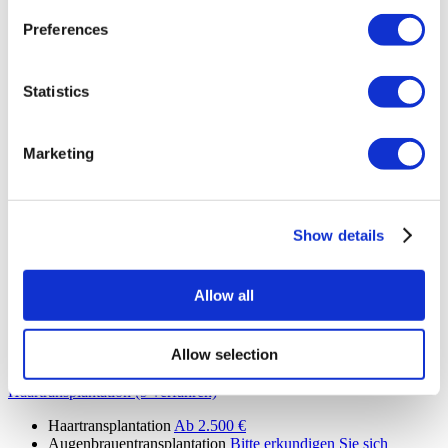
Lippenlifting
Bitte erkundigen Sie sich
Preferences
Bauchdeckenstraffung Fleur de Lis
Bitte erkundigen Sie sich
Kieferimplantate
Bitte erkundigen Sie sich
Bukkale Fettentfernung
Bitte erkundigen Sie sich
Daddy Makeover
Bitte erkundigen Sie sich
Statistics
Mini Facelifting
Bitte erkundigen Sie sich
SMAS Facelifting
Bitte erkundigen Sie sich
Tiefe Halsstraffung
Bitte erkundigen Sie sich
Marketing
MACS Facelifting
Bitte erkundigen Sie sich
Oberer Rückenlift
Bitte erkundigen Sie sich
Reverse Mini Bauchstraffung
Bitte erkundigen Sie sich
Po-Lift
Bitte erkundigen Sie sich
Erweiterte Bauchdeckenstraffung
Bitte erkundigen Sie sich
Show details
Cinderella-Gesichtsstraffung
Bitte erkundigen Sie sich
Mons Pubis Straffung
Bitte erkundigen Sie sich
Warzenhofverkleinerung
Bitte erkundigen Sie sich
Allow all
Lipödem
Bitte erkundigen Sie sich
Revision Septorhinoplastik
Bitte erkundigen Sie sich
Revision der ethnischen Rhinoplastik
Bitte erkundigen Sie
Allow selection
sich
Haartransplantation (9 verfahren)
Haartransplantation
Ab 2.500 €
Augenbrauentransplantation
Bitte erkundigen Sie sich