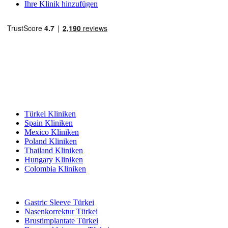
Ihre Klinik hinzufügen
Beliebte Reiseziele
Türkei Kliniken
Spain Kliniken
Mexico Kliniken
Poland Kliniken
Thailand Kliniken
Hungary Kliniken
Colombia Kliniken
Beliebte Behandlungen in Türkei
Gastric Sleeve Türkei
Nasenkorrektur Türkei
Brustimplantate Türkei