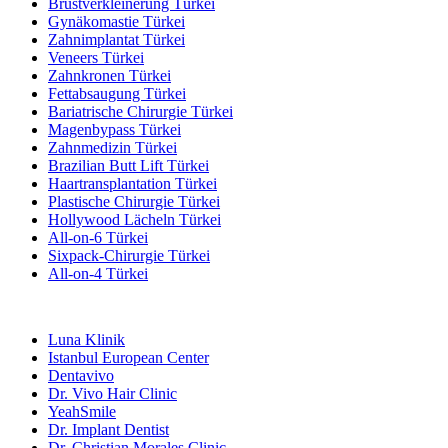
Brustverkleinerung Türkei
Gynäkomastie Türkei
Zahnimplantat Türkei
Veneers Türkei
Zahnkronen Türkei
Fettabsaugung Türkei
Bariatrische Chirurgie Türkei
Magenbypass Türkei
Zahnmedizin Türkei
Brazilian Butt Lift Türkei
Haartransplantation Türkei
Plastische Chirurgie Türkei
Hollywood Lächeln Türkei
All-on-6 Türkei
Sixpack-Chirurgie Türkei
All-on-4 Türkei
Beliebte Kliniken
Luna Klinik
Istanbul European Center
Dentavivo
Dr. Vivo Hair Clinic
YeahSmile
Dr. Implant Dentist
Dr. Christian Morales Clinic