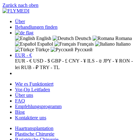
Zurück nach oben
Über
Behandlungen finden
English
Deutsch
Romana
Español
Français
Italiano
Türkçe
Русский
EUR - €
EUR - €
USD - $
GBP - £
CNY - ¥
ILS - ₪
JPY - ¥
RON -
lei
RUB - ₽
TRY - TL
Wie es Funktioniert
Vor-Op Leitfaden
Über uns
FAQ
Empfehlungsprogramm
Blog
Kontaktiere uns
Haartransplantation
Plastische Chirurgie
Bariatrische Chirurgie