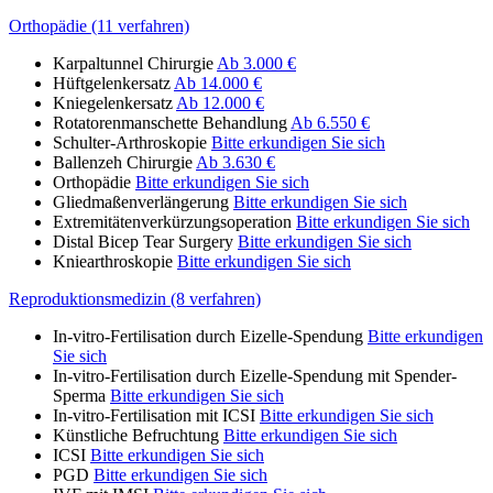
Orthopädie (11 verfahren)
Karpaltunnel Chirurgie
Ab 3.000 €
Hüftgelenkersatz
Ab 14.000 €
Kniegelenkersatz
Ab 12.000 €
Rotatorenmanschette Behandlung
Ab 6.550 €
Schulter-Arthroskopie
Bitte erkundigen Sie sich
Ballenzeh Chirurgie
Ab 3.630 €
Orthopädie
Bitte erkundigen Sie sich
Gliedmaßenverlängerung
Bitte erkundigen Sie sich
Extremitätenverkürzungsoperation
Bitte erkundigen Sie sich
Distal Bicep Tear Surgery
Bitte erkundigen Sie sich
Kniearthroskopie
Bitte erkundigen Sie sich
Reproduktionsmedizin (8 verfahren)
In-vitro-Fertilisation durch Eizelle-Spendung
Bitte erkundigen
Sie sich
In-vitro-Fertilisation durch Eizelle-Spendung mit Spender-
Sperma
Bitte erkundigen Sie sich
In-vitro-Fertilisation mit ICSI
Bitte erkundigen Sie sich
Künstliche Befruchtung
Bitte erkundigen Sie sich
ICSI
Bitte erkundigen Sie sich
PGD
Bitte erkundigen Sie sich