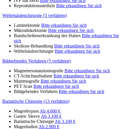
IVF mit IMSI
Bitte erkundigen Sie sich
Reproduktionsmedizin
Bitte erkundigen Sie sich
Wirbelsäulenchirurgie (5 verfahren)
Laminektomie
Bitte erkundigen Sie sich
Mikrodiskektomie
Bitte erkundigen Sie sich
Bandscheibenerkrankung des Halses
Bitte erkundigen Sie
sich
Skoliose-Behandlung
Bitte erkundigen Sie sich
Wirbelsäulenchirurgie
Bitte erkundigen Sie sich
Bildgebendes Verfahren (5 verfahren)
Magnetresonanztomografie
Bitte erkundigen Sie sich
CT-Schichtaufnahme
Bitte erkundigen Sie sich
Mammografie
Bitte erkundigen Sie sich
PET Scan
Bitte erkundigen Sie sich
Bildgebendes Verfahren
Bitte erkundigen Sie sich
Bariatrische Chirurgie (13 verfahren)
Magenbypass
Ab 4.600 €
Gastric Sleeve
Ab 3.100 €
Bariatrische Chirurgie
Ab 3.100 €
Magenballon
Ab 2.900 €