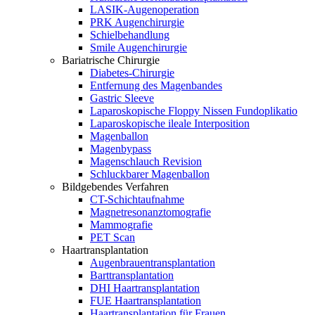
LASIK-Augenoperation
PRK Augenchirurgie
Schielbehandlung
Smile Augenchirurgie
Bariatrische Chirurgie
Diabetes-Chirurgie
Entfernung des Magenbandes
Gastric Sleeve
Laparoskopische Floppy Nissen Fundoplikatio
Laparoskopische ileale Interposition
Magenballon
Magenbypass
Magenschlauch Revision
Schluckbarer Magenballon
Bildgebendes Verfahren
CT-Schichtaufnahme
Magnetresonanztomografie
Mammografie
PET Scan
Haartransplantation
Augenbrauentransplantation
Barttransplantation
DHI Haartransplantation
FUE Haartransplantation
Haartransplantation für Frauen