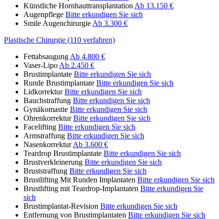
Künstliche Hornhauttransplantation
Ab 13.150 €
Augenpflege
Bitte erkundigen Sie sich
Smile Augenchirurgie
Ab 3.300 €
Plastische Chirurgie (110 verfahren)
Fettabsaugung
Ab 4.800 €
Vaser-Lipo
Ab 2.450 €
Brustimplantate
Bitte erkundigen Sie sich
Runde Brustimplantate
Bitte erkundigen Sie sich
Lidkorrektur
Bitte erkundigen Sie sich
Bauchstraffung
Bitte erkundigen Sie sich
Gynäkomastie
Bitte erkundigen Sie sich
Ohrenkorrektur
Bitte erkundigen Sie sich
Facelifting
Bitte erkundigen Sie sich
Armstraffung
Bitte erkundigen Sie sich
Nasenkorrektur
Ab 3.600 €
Teardrop Brustimplantate
Bitte erkundigen Sie sich
Brustverkleinerung
Bitte erkundigen Sie sich
Bruststraffung
Bitte erkundigen Sie sich
Brustlifting Mit Runden Implantaten
Bitte erkundigen Sie sich
Brustlifting mit Teardrop-Implantaten
Bitte erkundigen Sie
sich
Brustimplantat-Revision
Bitte erkundigen Sie sich
Entfernung von Brustimplantaten
Bitte erkundigen Sie sich