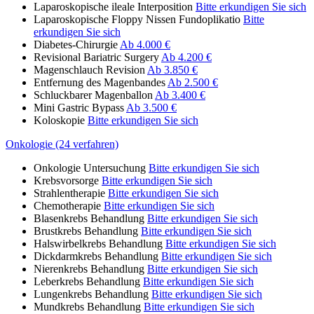
Laparoskopische ileale Interposition
Bitte erkundigen Sie sich
Laparoskopische Floppy Nissen Fundoplikatio
Bitte
erkundigen Sie sich
Diabetes-Chirurgie
Ab 4.000 €
Revisional Bariatric Surgery
Ab 4.200 €
Magenschlauch Revision
Ab 3.850 €
Entfernung des Magenbandes
Ab 2.500 €
Schluckbarer Magenballon
Ab 3.400 €
Mini Gastric Bypass
Ab 3.500 €
Koloskopie
Bitte erkundigen Sie sich
Onkologie (24 verfahren)
Onkologie Untersuchung
Bitte erkundigen Sie sich
Krebsvorsorge
Bitte erkundigen Sie sich
Strahlentherapie
Bitte erkundigen Sie sich
Chemotherapie
Bitte erkundigen Sie sich
Blasenkrebs Behandlung
Bitte erkundigen Sie sich
Brustkrebs Behandlung
Bitte erkundigen Sie sich
Halswirbelkrebs Behandlung
Bitte erkundigen Sie sich
Dickdarmkrebs Behandlung
Bitte erkundigen Sie sich
Nierenkrebs Behandlung
Bitte erkundigen Sie sich
Leberkrebs Behandlung
Bitte erkundigen Sie sich
Lungenkrebs Behandlung
Bitte erkundigen Sie sich
Mundkrebs Behandlung
Bitte erkundigen Sie sich