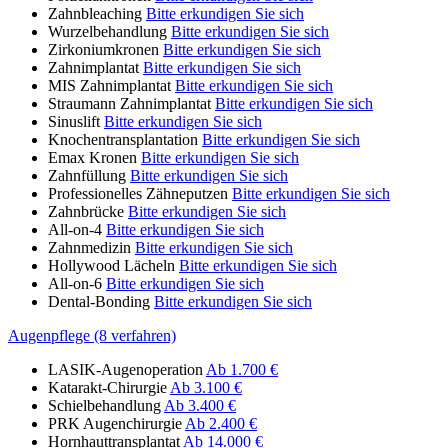
Zahnbleaching
Bitte erkundigen Sie sich
Wurzelbehandlung
Bitte erkundigen Sie sich
Zirkoniumkronen
Bitte erkundigen Sie sich
Zahnimplantat
Bitte erkundigen Sie sich
MIS Zahnimplantat
Bitte erkundigen Sie sich
Straumann Zahnimplantat
Bitte erkundigen Sie sich
Sinuslift
Bitte erkundigen Sie sich
Knochentransplantation
Bitte erkundigen Sie sich
Emax Kronen
Bitte erkundigen Sie sich
Zahnfüllung
Bitte erkundigen Sie sich
Professionelles Zähneputzen
Bitte erkundigen Sie sich
Zahnbrücke
Bitte erkundigen Sie sich
All-on-4
Bitte erkundigen Sie sich
Zahnmedizin
Bitte erkundigen Sie sich
Hollywood Lächeln
Bitte erkundigen Sie sich
All-on-6
Bitte erkundigen Sie sich
Dental-Bonding
Bitte erkundigen Sie sich
Augenpflege (8 verfahren)
LASIK-Augenoperation
Ab 1.700 €
Katarakt-Chirurgie
Ab 3.100 €
Schielbehandlung
Ab 3.400 €
PRK Augenchirurgie
Ab 2.400 €
Hornhauttransplantat
Ab 14.000 €