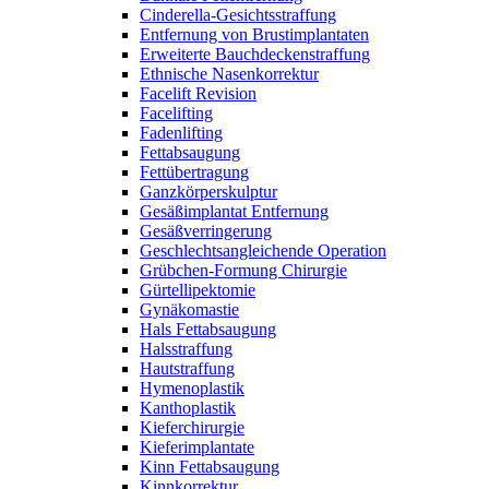
Cinderella-Gesichtsstraffung
Entfernung von Brustimplantaten
Erweiterte Bauchdeckenstraffung
Ethnische Nasenkorrektur
Facelift Revision
Facelifting
Fadenlifting
Fettabsaugung
Fettübertragung
Ganzkörperskulptur
Gesäßimplantat Entfernung
Gesäßverringerung
Geschlechtsangleichende Operation
Grübchen-Formung Chirurgie
Gürtellipektomie
Gynäkomastie
Hals Fettabsaugung
Halsstraffung
Hautstraffung
Hymenoplastik
Kanthoplastik
Kieferchirurgie
Kieferimplantate
Kinn Fettabsaugung
Kinnkorrektur