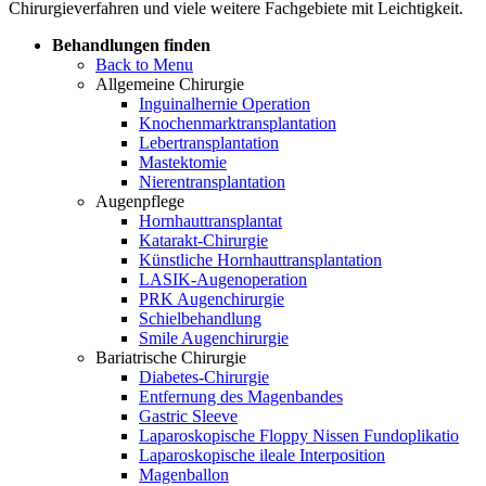
Chirurgieverfahren und viele weitere Fachgebiete mit Leichtigkeit.
Behandlungen finden
Back to Menu
Allgemeine Chirurgie
Inguinalhernie Operation
Knochenmarktransplantation
Lebertransplantation
Mastektomie
Nierentransplantation
Augenpflege
Hornhauttransplantat
Katarakt-Chirurgie
Künstliche Hornhauttransplantation
LASIK-Augenoperation
PRK Augenchirurgie
Schielbehandlung
Smile Augenchirurgie
Bariatrische Chirurgie
Diabetes-Chirurgie
Entfernung des Magenbandes
Gastric Sleeve
Laparoskopische Floppy Nissen Fundoplikatio
Laparoskopische ileale Interposition
Magenballon