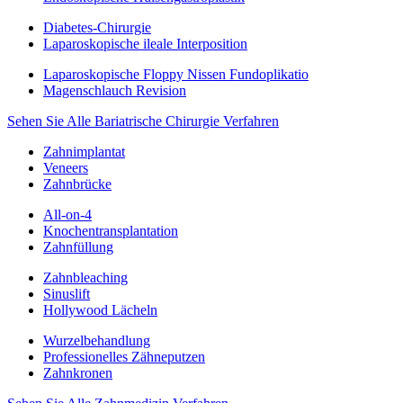
Diabetes-Chirurgie
Laparoskopische ileale Interposition
Laparoskopische Floppy Nissen Fundoplikatio
Magenschlauch Revision
Sehen Sie Alle Bariatrische Chirurgie Verfahren
Zahnimplantat
Veneers
Zahnbrücke
All-on-4
Knochentransplantation
Zahnfüllung
Zahnbleaching
Sinuslift
Hollywood Lächeln
Wurzelbehandlung
Professionelles Zähneputzen
Zahnkronen