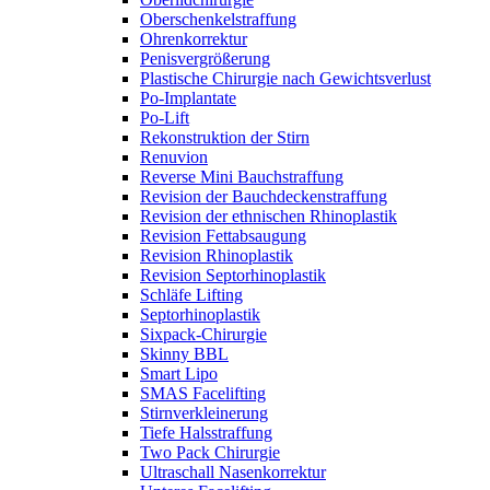
Oberschenkelstraffung
Ohrenkorrektur
Penisvergrößerung
Plastische Chirurgie nach Gewichtsverlust
Po-Implantate
Po-Lift
Rekonstruktion der Stirn
Renuvion
Reverse Mini Bauchstraffung
Revision der Bauchdeckenstraffung
Revision der ethnischen Rhinoplastik
Revision Fettabsaugung
Revision Rhinoplastik
Revision Septorhinoplastik
Schläfe Lifting
Septorhinoplastik
Sixpack-Chirurgie
Skinny BBL
Smart Lipo
SMAS Facelifting
Stirnverkleinerung
Tiefe Halsstraffung
Two Pack Chirurgie
Ultraschall Nasenkorrektur