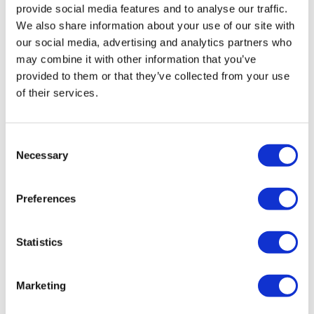
provide social media features and to analyse our traffic.
Türkei Kliniken
We also share information about your use of our site with
Spain Kliniken
Mexico Kliniken
our social media, advertising and analytics partners who
Poland Kliniken
may combine it with other information that you’ve
Thailand Kliniken
provided to them or that they’ve collected from your use
Hungary Kliniken
Colombia Kliniken
of their services.
Beliebte Behandlungen in Türkei
Gastric Sleeve Türkei
Consent
Nasenkorrektur Türkei
Necessary
Selection
Brustimplantate Türkei
Brustverkleinerung Türkei
Gynäkomastie Türkei
Preferences
Zahnimplantat Türkei
Veneers Türkei
Zahnkronen Türkei
Fettabsaugung Türkei
Statistics
Bariatrische Chirurgie Türkei
Magenbypass Türkei
Zahnmedizin Türkei
Marketing
Brazilian Butt Lift Türkei
Haartransplantation Türkei
Plastische Chirurgie Türkei