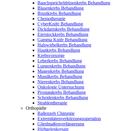
Bauchspeicheldrüsenkrebs Behandlung
Blasenkrebs Behandlung
Brustkrebs Behandlung
Chemotherapie
CyberKnife Behandlung
Dickdarmkrebs Behandlung
Eierstockkrebs Behandlung
Gamma Knife Behandlung
Halswirbelkrebs Behandlung
Hautkrebs Behandlung
Krebsvorsorge
Leberkrebs Behandlung
Lungenkrebs Behandlung
Magenkrebs Behandlung
Mundkrebs Behandlung
Nierenkrebs Behandlung
Onkologie Untersuchung
Prostatakrebs Behandlung
Scheidenkrebs Behandlung
Strahlentherapie
Orthopädie
Ballenzeh Chirurgie
Extremitätenverkürzungsoperation
Gliedmaßenverlängerung
Hüftgelenkersatz