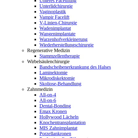
Unteres Facelifting
Unterlidchirurgie
Vaginoplastik
Vampir Facelift
V-Linien-Chirurgie
Wadenimplantat
Wangenimplantate
Warzenhofverkleinerung
Wiederherstellungschirurgie
Regenerative Medizin
Stammzellentherapie
Wirbelsäulenchirurgie
Bandscheibenerkrankung des Halses
Laminektomie
Mikrodiskektomie
Skoliose-Behandlung
Zahnmedizin
All-on-4
All-on-6
Dental-Bonding
Emax Kronen
Hollywood Lächeln
Knochentransplantation
MIS Zahnimplantat
Porzellankronen