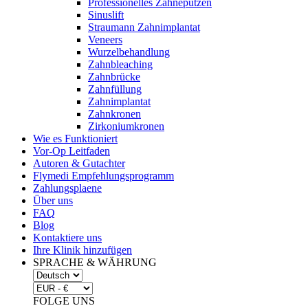
Professionelles Zähneputzen
Sinuslift
Straumann Zahnimplantat
Veneers
Wurzelbehandlung
Zahnbleaching
Zahnbrücke
Zahnfüllung
Zahnimplantat
Zahnkronen
Zirkoniumkronen
Wie es Funktioniert
Vor-Op Leitfaden
Autoren & Gutachter
Flymedi Empfehlungsprogramm
Zahlungsplaene
Über uns
FAQ
Blog
Kontaktiere uns
Ihre Klinik hinzufügen
SPRACHE & WÄHRUNG
FOLGE UNS