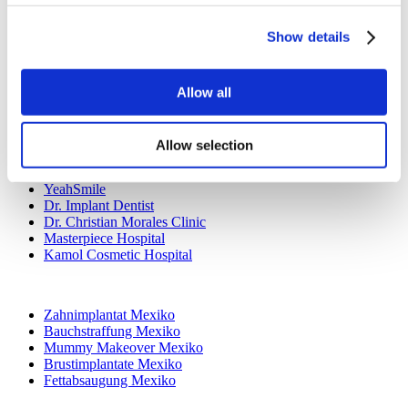
Hollywood Lächeln Türkei
All-on-6 Türkei
Show details
Sixpack-Chirurgie Türkei
All-on-4 Türkei
Allow all
Beliebte Kliniken
Luna Klinik
Istanbul European Center
Allow selection
Dentavivo
Dr. Vivo Hair Clinic
YeahSmile
Dr. Implant Dentist
Dr. Christian Morales Clinic
Masterpiece Hospital
Kamol Cosmetic Hospital
Beliebte Behandlungen in Mexiko
Zahnimplantat Mexiko
Bauchstraffung Mexiko
Mummy Makeover Mexiko
Brustimplantate Mexiko
Fettabsaugung Mexiko