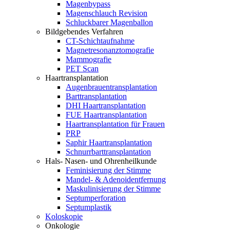
Magenbypass
Magenschlauch Revision
Schluckbarer Magenballon
Bildgebendes Verfahren
CT-Schichtaufnahme
Magnetresonanztomografie
Mammografie
PET Scan
Haartransplantation
Augenbrauentransplantation
Barttransplantation
DHI Haartransplantation
FUE Haartransplantation
Haartransplantation für Frauen
PRP
Saphir Haartransplantation
Schnurrbarttransplantation
Hals- Nasen- und Ohrenheilkunde
Feminisierung der Stimme
Mandel- & Adenoidentfernung
Maskulinisierung der Stimme
Septumperforation
Septumplastik
Koloskopie
Onkologie