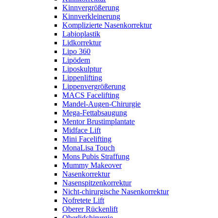
Kinnvergrößerung
Kinnverkleinerung
Komplizierte Nasenkorrektur
Labioplastik
Lidkorrektur
Lipo 360
Lipödem
Liposkulptur
Lippenlifting
Lippenvergrößerung
MACS Facelifting
Mandel-Augen-Chirurgie
Mega-Fettabsaugung
Mentor Brustimplantate
Midface Lift
Mini Facelifting
MonaLisa Touch
Mons Pubis Straffung
Mummy Makeover
Nasenkorrektur
Nasenspitzenkorrektur
Nicht-chirurgische Nasenkorrektur
Nofretete Lift
Oberer Rückenlift
Oberlidchirurgie