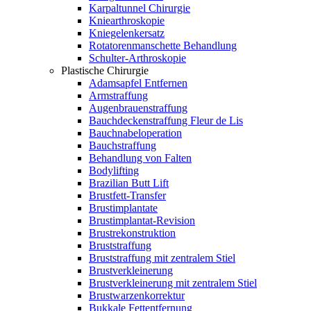
Karpaltunnel Chirurgie
Kniearthroskopie
Kniegelenkersatz
Rotatorenmanschette Behandlung
Schulter-Arthroskopie
Plastische Chirurgie
Adamsapfel Entfernen
Armstraffung
Augenbrauenstraffung
Bauchdeckenstraffung Fleur de Lis
Bauchnabeloperation
Bauchstraffung
Behandlung von Falten
Bodylifting
Brazilian Butt Lift
Brustfett-Transfer
Brustimplantate
Brustimplantat-Revision
Brustrekonstruktion
Bruststraffung
Bruststraffung mit zentralem Stiel
Brustverkleinerung
Brustverkleinerung mit zentralem Stiel
Brustwarzenkorrektur
Bukkale Fettentfernung