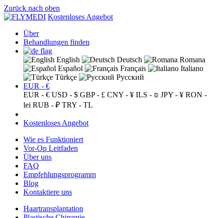
Zurück nach oben
Kostenloses Angebot
Über
Behandlungen finden
English
Deutsch
Romana
Español
Français
Italiano
Türkçe
Русский
EUR - €
EUR - €
USD - $
GBP - £
CNY - ¥
ILS - ₪
JPY - ¥
RON -
lei
RUB - ₽
TRY - TL
Kostenloses Angebot
Wie es Funktioniert
Vor-Op Leitfaden
Über uns
FAQ
Empfehlungsprogramm
Blog
Kontaktiere uns
Haartransplantation
Plastische Chirurgie