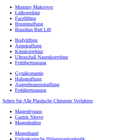
Mummy Makeover
Lidkorrektur
Facelifting
Bruststraffung
Brazilian Butt Lift
Bodylifting
Armstraffung
Kinnkorrektur
Ultraschall Nasenkorrektur
Fettübertragung
Gynäkomastie
Halsstraffung
Augenbrauenstraffung
Fettübertragung
Sehen Sie Alle Plastische Chirurgie Verfahren
Magenbypass
Gastric Sleeve
Magenballon
Magenband
Endoskopische Hülsengastroplastik