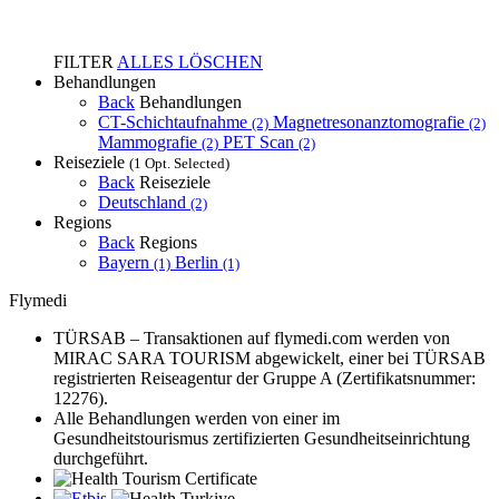
FILTER
ALLES LÖSCHEN
Behandlungen
Back
Behandlungen
CT-Schichtaufnahme
Magnetresonanztomografie
(2)
(2)
Mammografie
PET Scan
(2)
(2)
Reiseziele
(1 Opt. Selected)
Back
Reiseziele
Deutschland
(2)
Regions
Back
Regions
Bayern
Berlin
(1)
(1)
Flymedi
TÜRSAB – Transaktionen auf flymedi.com werden von
MIRAC SARA TOURISM abgewickelt, einer bei TÜRSAB
registrierten Reiseagentur der Gruppe A (Zertifikatsnummer:
12276).
Alle Behandlungen werden von einer im
Gesundheitstourismus zertifizierten Gesundheitseinrichtung
durchgeführt.