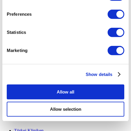
Wie es Funktioniert
Vor-Op Leitfaden
Preferences
Autoren & Gutachter
Flymedi Empfehlungsprogramm
Zahlungsplaene
Karrieren
Statistics
FAQ
Blog
Datenschutz-Bestimmungen
Marketing
Allgemeine Geschäftsbedingungen
Stornierungsrichtlinie
Kontaktiere uns
Ihre Klinik hinzufügen
Show details
Allow all
Allow selection
Beliebte Reiseziele
Türkei Kliniken