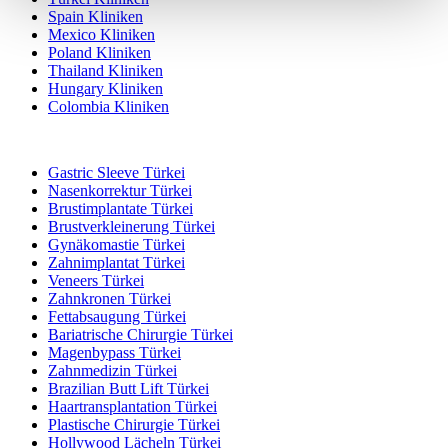
Spain Kliniken
Mexico Kliniken
Poland Kliniken
Thailand Kliniken
Hungary Kliniken
Colombia Kliniken
Beliebte Behandlungen in Türkei
Gastric Sleeve Türkei
Nasenkorrektur Türkei
Brustimplantate Türkei
Brustverkleinerung Türkei
Gynäkomastie Türkei
Zahnimplantat Türkei
Veneers Türkei
Zahnkronen Türkei
Fettabsaugung Türkei
Bariatrische Chirurgie Türkei
Magenbypass Türkei
Zahnmedizin Türkei
Brazilian Butt Lift Türkei
Haartransplantation Türkei
Plastische Chirurgie Türkei
Hollywood Lächeln Türkei