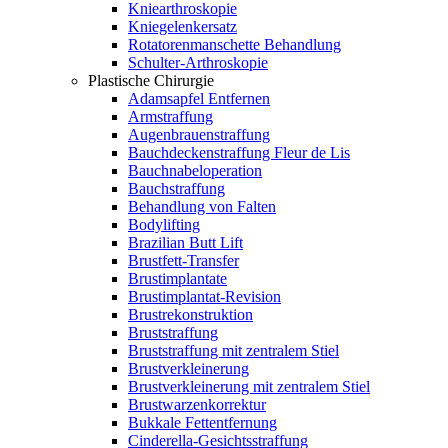
Kniearthroskopie
Kniegelenkersatz
Rotatorenmanschette Behandlung
Schulter-Arthroskopie
Plastische Chirurgie
Adamsapfel Entfernen
Armstraffung
Augenbrauenstraffung
Bauchdeckenstraffung Fleur de Lis
Bauchnabeloperation
Bauchstraffung
Behandlung von Falten
Bodylifting
Brazilian Butt Lift
Brustfett-Transfer
Brustimplantate
Brustimplantat-Revision
Brustrekonstruktion
Bruststraffung
Bruststraffung mit zentralem Stiel
Brustverkleinerung
Brustverkleinerung mit zentralem Stiel
Brustwarzenkorrektur
Bukkale Fettentfernung
Cinderella-Gesichtsstraffung