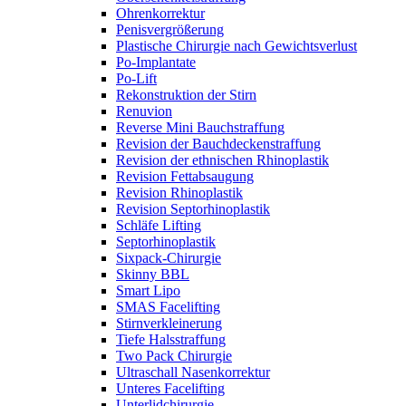
Ohrenkorrektur
Penisvergrößerung
Plastische Chirurgie nach Gewichtsverlust
Po-Implantate
Po-Lift
Rekonstruktion der Stirn
Renuvion
Reverse Mini Bauchstraffung
Revision der Bauchdeckenstraffung
Revision der ethnischen Rhinoplastik
Revision Fettabsaugung
Revision Rhinoplastik
Revision Septorhinoplastik
Schläfe Lifting
Septorhinoplastik
Sixpack-Chirurgie
Skinny BBL
Smart Lipo
SMAS Facelifting
Stirnverkleinerung
Tiefe Halsstraffung
Two Pack Chirurgie
Ultraschall Nasenkorrektur
Unteres Facelifting
Unterlidchirurgie