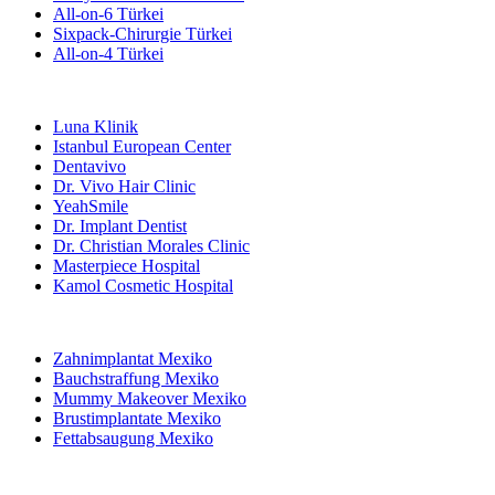
All-on-6 Türkei
Sixpack-Chirurgie Türkei
All-on-4 Türkei
Beliebte Kliniken
Luna Klinik
Istanbul European Center
Dentavivo
Dr. Vivo Hair Clinic
YeahSmile
Dr. Implant Dentist
Dr. Christian Morales Clinic
Masterpiece Hospital
Kamol Cosmetic Hospital
Beliebte Behandlungen in Mexiko
Zahnimplantat Mexiko
Bauchstraffung Mexiko
Mummy Makeover Mexiko
Brustimplantate Mexiko
Fettabsaugung Mexiko
Beliebte Behandlungen in Thailand