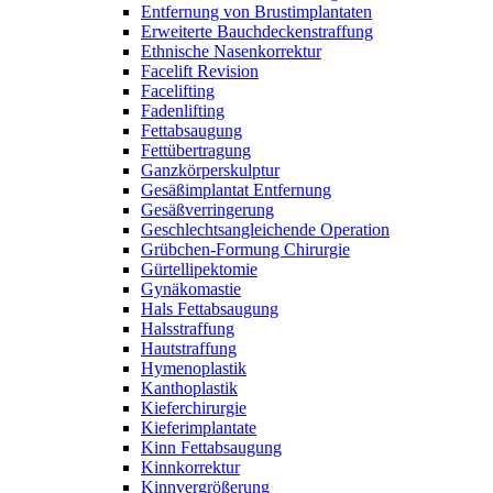
Entfernung von Brustimplantaten
Erweiterte Bauchdeckenstraffung
Ethnische Nasenkorrektur
Facelift Revision
Facelifting
Fadenlifting
Fettabsaugung
Fettübertragung
Ganzkörperskulptur
Gesäßimplantat Entfernung
Gesäßverringerung
Geschlechtsangleichende Operation
Grübchen-Formung Chirurgie
Gürtellipektomie
Gynäkomastie
Hals Fettabsaugung
Halsstraffung
Hautstraffung
Hymenoplastik
Kanthoplastik
Kieferchirurgie
Kieferimplantate
Kinn Fettabsaugung
Kinnkorrektur
Kinnvergrößerung