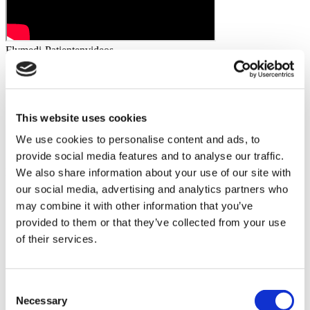
Flymedi-Patientenvideos
FILTER
ALLES LÖSCHEN
Reiseziele
(1 Opt. Selected)
Back
Reiseziele
Deutschland
(2)
This website uses cookies
Regions
Back
Regions
We use cookies to personalise content and ads, to
Bayern
Berlin
(1)
(1)
provide social media features and to analyse our traffic.
Flymedi
We also share information about your use of our site with
our social media, advertising and analytics partners who
TÜRSAB – Transaktionen auf flymedi.com werden von
may combine it with other information that you’ve
MIRAC SARA TOURISM abgewickelt, einer bei TÜRSAB
registrierten Reiseagentur der Gruppe A (Zertifikatsnummer:
provided to them or that they’ve collected from your use
12276).
of their services.
Alle Behandlungen werden von einer im
Gesundheitstourismus zertifizierten Gesundheitseinrichtung
durchgeführt.
Consent
Necessary
Selection
Über uns