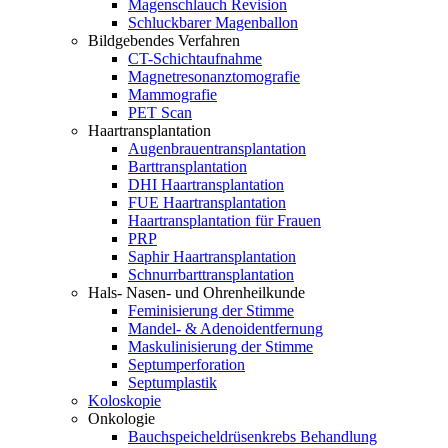
Magenschlauch Revision
Schluckbarer Magenballon
Bildgebendes Verfahren
CT-Schichtaufnahme
Magnetresonanztomografie
Mammografie
PET Scan
Haartransplantation
Augenbrauentransplantation
Barttransplantation
DHI Haartransplantation
FUE Haartransplantation
Haartransplantation für Frauen
PRP
Saphir Haartransplantation
Schnurrbarttransplantation
Hals- Nasen- und Ohrenheilkunde
Feminisierung der Stimme
Mandel- & Adenoidentfernung
Maskulinisierung der Stimme
Septumperforation
Septumplastik
Koloskopie
Onkologie
Bauchspeicheldrüsenkrebs Behandlung