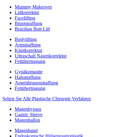
Mummy Makeover
Lidkorrektur
Facelifting
Bruststraffung
Brazilian Butt Lift
Bodylifting
Armstraffung
Kinnkorrektur
Ultraschall Nasenkorrektur
Fettübertragung
Gynäkomastie
Halsstraffung
Augenbrauenstraffung
Fettübertragung
Sehen Sie Alle Plastische Chirurgie Verfahren
Magenbypass
Gastric Sleeve
Magenballon
Magenband
Endoskopische Hülsengastroplastik