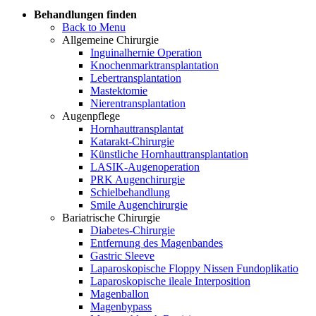
Behandlungen finden
Back to Menu
Allgemeine Chirurgie
Inguinalhernie Operation
Knochenmarktransplantation
Lebertransplantation
Mastektomie
Nierentransplantation
Augenpflege
Hornhauttransplantat
Katarakt-Chirurgie
Künstliche Hornhauttransplantation
LASIK-Augenoperation
PRK Augenchirurgie
Schielbehandlung
Smile Augenchirurgie
Bariatrische Chirurgie
Diabetes-Chirurgie
Entfernung des Magenbandes
Gastric Sleeve
Laparoskopische Floppy Nissen Fundoplikatio
Laparoskopische ileale Interposition
Magenballon
Magenbypass