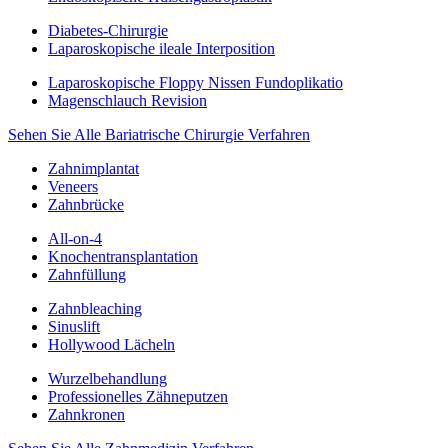
Diabetes-Chirurgie
Laparoskopische ileale Interposition
Laparoskopische Floppy Nissen Fundoplikatio
Magenschlauch Revision
Sehen Sie Alle Bariatrische Chirurgie Verfahren
Zahnimplantat
Veneers
Zahnbrücke
All-on-4
Knochentransplantation
Zahnfüllung
Zahnbleaching
Sinuslift
Hollywood Lächeln
Wurzelbehandlung
Professionelles Zähneputzen
Zahnkronen