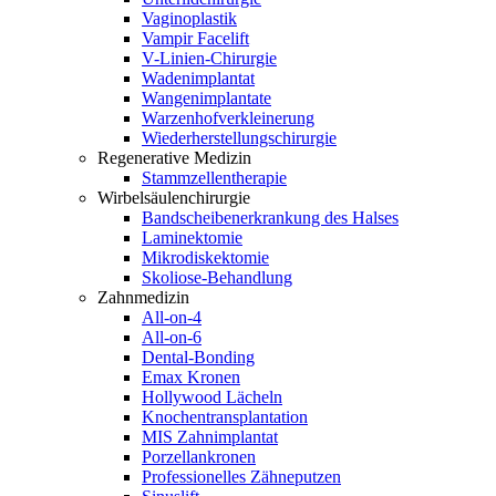
Vaginoplastik
Vampir Facelift
V-Linien-Chirurgie
Wadenimplantat
Wangenimplantate
Warzenhofverkleinerung
Wiederherstellungschirurgie
Regenerative Medizin
Stammzellentherapie
Wirbelsäulenchirurgie
Bandscheibenerkrankung des Halses
Laminektomie
Mikrodiskektomie
Skoliose-Behandlung
Zahnmedizin
All-on-4
All-on-6
Dental-Bonding
Emax Kronen
Hollywood Lächeln
Knochentransplantation
MIS Zahnimplantat
Porzellankronen
Professionelles Zähneputzen