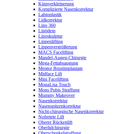
Kinnverkleinerung
Komplizierte Nasenkorrektur
Labioplastik
Lidkorrektur
Lipo 360
Lipödem
Liposkulptur
Lippenlifting
Lippenvergrößerung
MACS Facelifting
Mandel-Augen-Chirurgie
Mega-Fettabsaugung
Mentor Brustimplantate
Midface Lift
Mini Facelifting
MonaLisa Touch
Mons Pubis Straffung
Mummy Makeover
Nasenkorrektur
Nasenspitzenkorrektur
Nicht-chirurgische Nasenkorrektur
Nofretete Lift
Oberer Rückenlift
Oberlidchirurgie
Oberschenkelstraffung