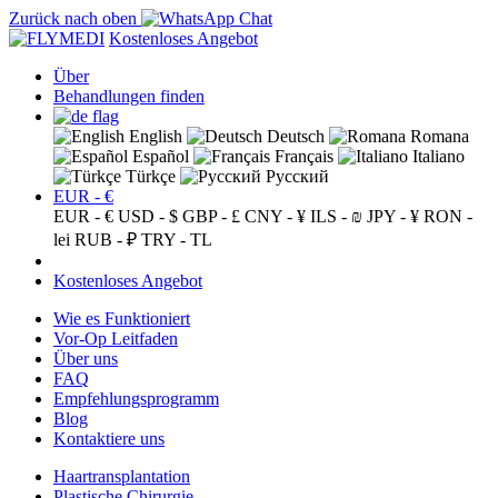
Zurück nach oben
Kostenloses Angebot
Über
Behandlungen finden
English
Deutsch
Romana
Español
Français
Italiano
Türkçe
Русский
EUR - €
EUR - €
USD - $
GBP - £
CNY - ¥
ILS - ₪
JPY - ¥
RON -
lei
RUB - ₽
TRY - TL
Kostenloses Angebot
Wie es Funktioniert
Vor-Op Leitfaden
Über uns
FAQ
Empfehlungsprogramm
Blog
Kontaktiere uns
Haartransplantation
Plastische Chirurgie