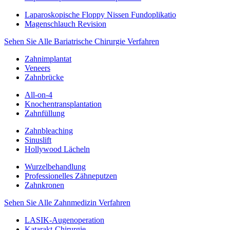
Laparoskopische Floppy Nissen Fundoplikatio
Magenschlauch Revision
Sehen Sie Alle Bariatrische Chirurgie Verfahren
Zahnimplantat
Veneers
Zahnbrücke
All-on-4
Knochentransplantation
Zahnfüllung
Zahnbleaching
Sinuslift
Hollywood Lächeln
Wurzelbehandlung
Professionelles Zähneputzen
Zahnkronen
Sehen Sie Alle Zahnmedizin Verfahren
LASIK-Augenoperation
Katarakt-Chirurgie