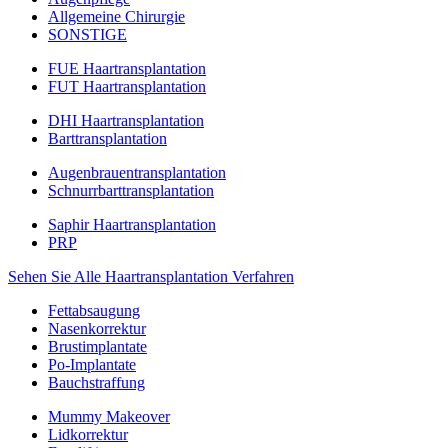
Allgemeine Chirurgie
SONSTIGE
FUE Haartransplantation
FUT Haartransplantation
DHI Haartransplantation
Barttransplantation
Augenbrauentransplantation
Schnurrbarttransplantation
Saphir Haartransplantation
PRP
Sehen Sie Alle Haartransplantation Verfahren
Fettabsaugung
Nasenkorrektur
Brustimplantate
Po-Implantate
Bauchstraffung
Mummy Makeover
Lidkorrektur