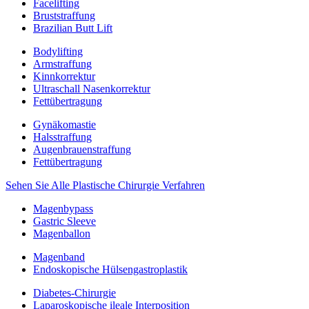
Facelifting
Bruststraffung
Brazilian Butt Lift
Bodylifting
Armstraffung
Kinnkorrektur
Ultraschall Nasenkorrektur
Fettübertragung
Gynäkomastie
Halsstraffung
Augenbrauenstraffung
Fettübertragung
Sehen Sie Alle Plastische Chirurgie Verfahren
Magenbypass
Gastric Sleeve
Magenballon
Magenband
Endoskopische Hülsengastroplastik
Diabetes-Chirurgie
Laparoskopische ileale Interposition