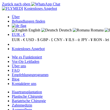
Zurück nach oben
Kostenloses Angebot
Über
Behandlungen finden
English
Deutsch
Romana
EUR - €
EUR - €
USD - $
GBP - £
CNY - ¥
ILS - ₪
JPY - ¥
RON - lei
Kostenloses Angebot
Wie es Funktioniert
Vor-Op Leitfaden
Über uns
FAQ
Empfehlungsprogramm
Blog
Kontaktiere uns
Haartransplantation
Plastische Chirurgie
Bariatrische Chirurgie
Zahnmedizin
Augenpflege