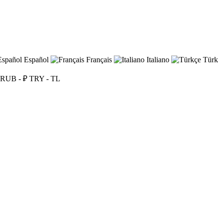
Español
Français
Italiano
Türk
RUB - ₽
TRY - TL