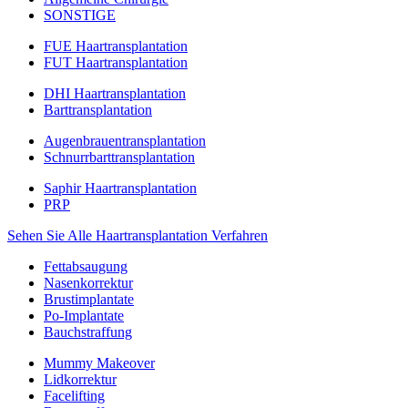
SONSTIGE
FUE Haartransplantation
FUT Haartransplantation
DHI Haartransplantation
Barttransplantation
Augenbrauentransplantation
Schnurrbarttransplantation
Saphir Haartransplantation
PRP
Sehen Sie Alle Haartransplantation Verfahren
Fettabsaugung
Nasenkorrektur
Brustimplantate
Po-Implantate
Bauchstraffung
Mummy Makeover
Lidkorrektur
Facelifting