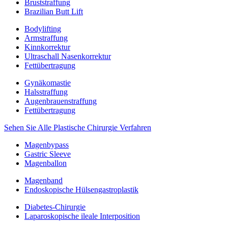
Bruststraffung
Brazilian Butt Lift
Bodylifting
Armstraffung
Kinnkorrektur
Ultraschall Nasenkorrektur
Fettübertragung
Gynäkomastie
Halsstraffung
Augenbrauenstraffung
Fettübertragung
Sehen Sie Alle Plastische Chirurgie Verfahren
Magenbypass
Gastric Sleeve
Magenballon
Magenband
Endoskopische Hülsengastroplastik
Diabetes-Chirurgie
Laparoskopische ileale Interposition