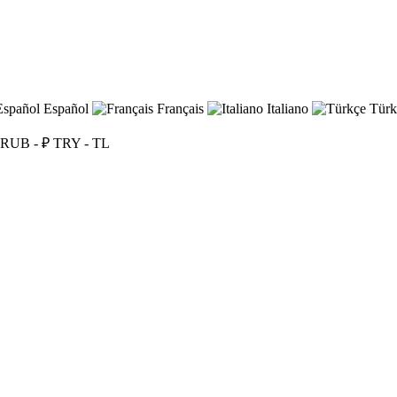
Español
Français
Italiano
Türk
RUB - ₽
TRY - TL