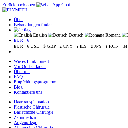
Zurück nach oben
Über
Behandlungen finden
English
Deutsch
Romana
EUR - €
EUR - €
USD - $
GBP - £
CNY - ¥
ILS - ₪
JPY - ¥
RON - lei
Wie es Funktioniert
Vor-Op Leitfaden
Über uns
FAQ
Empfehlungsprogramm
Blog
Kontaktiere uns
Haartransplantation
Plastische Chirurgie
Bariatrische Chirurgie
Zahnmedizin
Augenpflege
Allgemeine Chirurgie