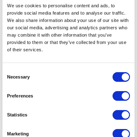
Gesundheitstourismus zertifizierten Gesundheitseinrichtung
We use cookies to personalise content and ads, to
durchgeführt.
provide social media features and to analyse our traffic.
We also share information about your use of our site with
Über uns
our social media, advertising and analytics partners who
Wie es Funktioniert
may combine it with other information that you’ve
Vor-Op Leitfaden
Autoren & Gutachter
provided to them or that they’ve collected from your use
Flymedi Empfehlungsprogramm
of their services.
Zahlungsplaene
Karrieren
FAQ
Blog
Consent
Datenschutz-Bestimmungen
Necessary
Selection
Allgemeine Geschäftsbedingungen
Stornierungsrichtlinie
Kontaktiere uns
Ihre Klinik hinzufügen
Preferences
Statistics
Marketing