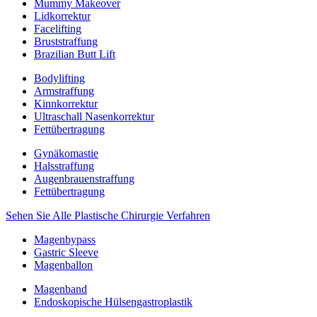
Mummy Makeover
Lidkorrektur
Facelifting
Bruststraffung
Brazilian Butt Lift
Bodylifting
Armstraffung
Kinnkorrektur
Ultraschall Nasenkorrektur
Fettübertragung
Gynäkomastie
Halsstraffung
Augenbrauenstraffung
Fettübertragung
Sehen Sie Alle Plastische Chirurgie Verfahren
Magenbypass
Gastric Sleeve
Magenballon
Magenband
Endoskopische Hülsengastroplastik