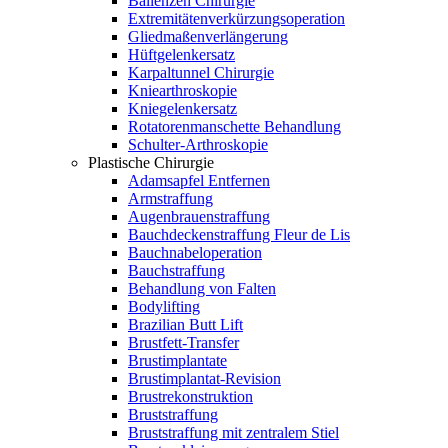
Ballenzeh Chirurgie
Extremitätenverkürzungsoperation
Gliedmaßenverlängerung
Hüftgelenkersatz
Karpaltunnel Chirurgie
Kniearthroskopie
Kniegelenkersatz
Rotatorenmanschette Behandlung
Schulter-Arthroskopie
Plastische Chirurgie
Adamsapfel Entfernen
Armstraffung
Augenbrauenstraffung
Bauchdeckenstraffung Fleur de Lis
Bauchnabeloperation
Bauchstraffung
Behandlung von Falten
Bodylifting
Brazilian Butt Lift
Brustfett-Transfer
Brustimplantate
Brustimplantat-Revision
Brustrekonstruktion
Bruststraffung
Bruststraffung mit zentralem Stiel