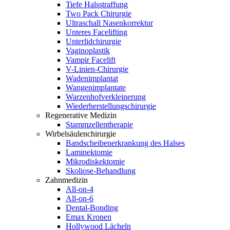
Tiefe Halsstraffung
Two Pack Chirurgie
Ultraschall Nasenkorrektur
Unteres Facelifting
Unterlidchirurgie
Vaginoplastik
Vampir Facelift
V-Linien-Chirurgie
Wadenimplantat
Wangenimplantate
Warzenhofverkleinerung
Wiederherstellungschirurgie
Regenerative Medizin
Stammzellentherapie
Wirbelsäulenchirurgie
Bandscheibenerkrankung des Halses
Laminektomie
Mikrodiskektomie
Skoliose-Behandlung
Zahnmedizin
All-on-4
All-on-6
Dental-Bonding
Emax Kronen
Hollywood Lächeln