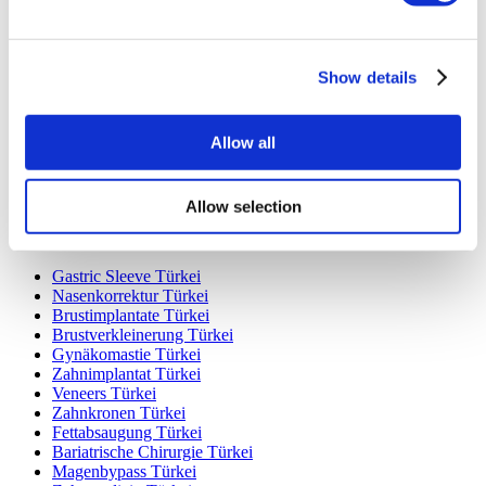
Beliebte Reiseziele
Show details
Türkei Kliniken
Spain Kliniken
Mexico Kliniken
Allow all
Poland Kliniken
Thailand Kliniken
Hungary Kliniken
Colombia Kliniken
Allow selection
Beliebte Behandlungen in Türkei
Gastric Sleeve Türkei
Nasenkorrektur Türkei
Brustimplantate Türkei
Brustverkleinerung Türkei
Gynäkomastie Türkei
Zahnimplantat Türkei
Veneers Türkei
Zahnkronen Türkei
Fettabsaugung Türkei
Bariatrische Chirurgie Türkei
Magenbypass Türkei