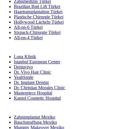
Zahnmedizin Türkei
Brazilian Butt Lift Türkei
Haartransplantation Türkei
Plastische Chirurgie Türkei
Hollywood Lächeln Türkei
All-on-6 Türkei
Sixpack-Chirurgie Türkei
All-on-4 Türkei
Beliebte Kliniken
Luna Klinik
Istanbul European Center
Dentavivo
Dr. Vivo Hair Clinic
YeahSmile
Dr. Implant Dentist
Dr. Christian Morales Clinic
Masterpiece Hospital
Kamol Cosmetic Hospital
Beliebte Behandlungen in Mexiko
Zahnimplantat Mexiko
Bauchstraffung Mexiko
Mummy Makeover Mexiko