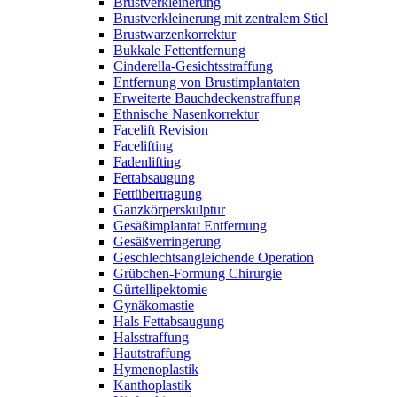
Brustverkleinerung
Brustverkleinerung mit zentralem Stiel
Brustwarzenkorrektur
Bukkale Fettentfernung
Cinderella-Gesichtsstraffung
Entfernung von Brustimplantaten
Erweiterte Bauchdeckenstraffung
Ethnische Nasenkorrektur
Facelift Revision
Facelifting
Fadenlifting
Fettabsaugung
Fettübertragung
Ganzkörperskulptur
Gesäßimplantat Entfernung
Gesäßverringerung
Geschlechtsangleichende Operation
Grübchen-Formung Chirurgie
Gürtellipektomie
Gynäkomastie
Hals Fettabsaugung
Halsstraffung
Hautstraffung
Hymenoplastik
Kanthoplastik