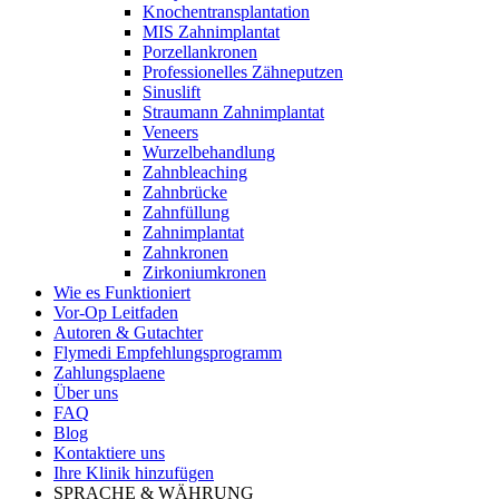
Knochentransplantation
MIS Zahnimplantat
Porzellankronen
Professionelles Zähneputzen
Sinuslift
Straumann Zahnimplantat
Veneers
Wurzelbehandlung
Zahnbleaching
Zahnbrücke
Zahnfüllung
Zahnimplantat
Zahnkronen
Zirkoniumkronen
Wie es Funktioniert
Vor-Op Leitfaden
Autoren & Gutachter
Flymedi Empfehlungsprogramm
Zahlungsplaene
Über uns
FAQ
Blog
Kontaktiere uns
Ihre Klinik hinzufügen
SPRACHE & WÄHRUNG