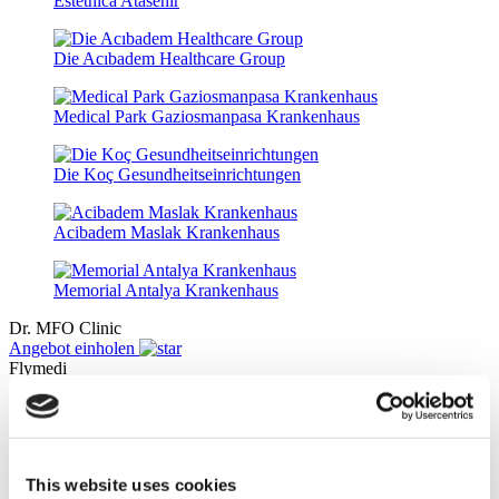
Estethica Atasehir
Die Acıbadem Healthcare Group
Medical Park Gaziosmanpasa Krankenhaus
Die Koç Gesundheitseinrichtungen
Acibadem Maslak Krankenhaus
Memorial Antalya Krankenhaus
Dr. MFO Clinic
Angebot einholen
Flymedi
TÜRSAB – Transaktionen auf flymedi.com werden von
MIRAC SARA TOURISM abgewickelt, einer bei TÜRSAB
registrierten Reiseagentur der Gruppe A (Zertifikatsnummer:
12276).
This website uses cookies
Alle Behandlungen werden von einer im