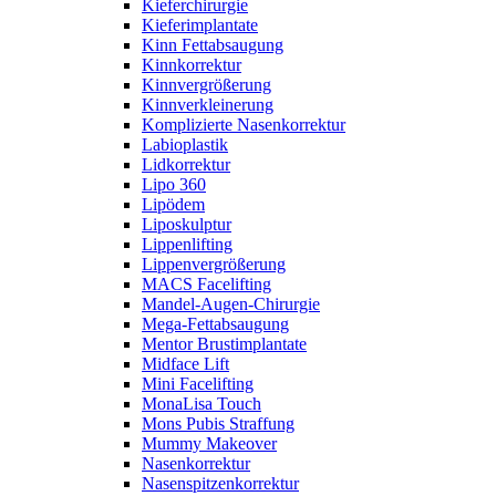
Kieferchirurgie
Kieferimplantate
Kinn Fettabsaugung
Kinnkorrektur
Kinnvergrößerung
Kinnverkleinerung
Komplizierte Nasenkorrektur
Labioplastik
Lidkorrektur
Lipo 360
Lipödem
Liposkulptur
Lippenlifting
Lippenvergrößerung
MACS Facelifting
Mandel-Augen-Chirurgie
Mega-Fettabsaugung
Mentor Brustimplantate
Midface Lift
Mini Facelifting
MonaLisa Touch
Mons Pubis Straffung
Mummy Makeover
Nasenkorrektur
Nasenspitzenkorrektur