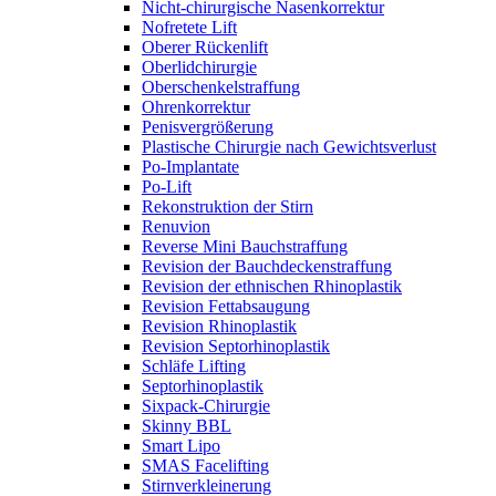
Nicht-chirurgische Nasenkorrektur
Nofretete Lift
Oberer Rückenlift
Oberlidchirurgie
Oberschenkelstraffung
Ohrenkorrektur
Penisvergrößerung
Plastische Chirurgie nach Gewichtsverlust
Po-Implantate
Po-Lift
Rekonstruktion der Stirn
Renuvion
Reverse Mini Bauchstraffung
Revision der Bauchdeckenstraffung
Revision der ethnischen Rhinoplastik
Revision Fettabsaugung
Revision Rhinoplastik
Revision Septorhinoplastik
Schläfe Lifting
Septorhinoplastik
Sixpack-Chirurgie
Skinny BBL
Smart Lipo
SMAS Facelifting
Stirnverkleinerung