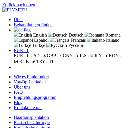
Zurück nach oben
Über
Behandlungen finden
English
Deutsch
Romana
Español
Français
Italiano
Türkçe
Русский
EUR - €
EUR - €
USD - $
GBP - £
CNY - ¥
ILS - ₪
JPY - ¥
RON -
lei
RUB - ₽
TRY - TL
Wie es Funktioniert
Vor-Op Leitfaden
Über uns
FAQ
Empfehlungsprogramm
Blog
Kontaktiere uns
Haartransplantation
Plastische Chirurgie
Bariatrische Chirurgie