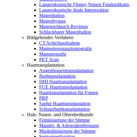
Laparoskopische Floppy Nissen Fundoplikatio
Laparoskopische ileale Interposition
Magenballon
Magenbypass
Magenschlauch Revision
Schluckbarer Magenballon
Bildgebendes Verfahren
CT-Schichtaufnahme
Magnetresonanztomografie
Mammografie
PET Scan
Haartransplantation
Augenbrauentransplantation
Barttransplantation
DHI Haartransplantation
FUE Haartransplantation
Haartransplantation für Frauen
PRP
Saphir Haartransplantation
Schnurrbarttransplantation
Hals- Nasen- und Ohrenheilkunde
Feminisierung der Stimme
Mandel- & Adenoidentfernung
Maskulinisierung der Stimme
Septumperforation