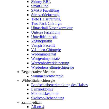
Skinny BBL
Smart Lipo
SMAS Facelifting
Stirnverkleinerung
Tiefe Halsstraffung
Two Pack Chirurgie
Ultraschall Nasenkorrektur
Unteres Facelifting
Unterlidchirurgie
Vaginoplastik
Vampir Facelift
V-Linien-Chirurgie
Wadenimplantat
Wangenimplantate
Warzenhofverkleinerung
Wiederherstellungschirurgie
Regenerative Medizin
Stammzellentherapie
Wirbelsäulenchirurgie
Bandscheibenerkrankung des Halses
Laminektomie
Mikrodiskektomie
Skoliose-Behandlung
Zahnmedizin
All-on-4