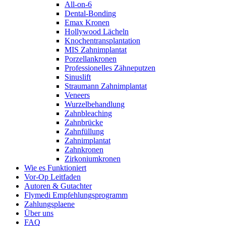
All-on-6
Dental-Bonding
Emax Kronen
Hollywood Lächeln
Knochentransplantation
MIS Zahnimplantat
Porzellankronen
Professionelles Zähneputzen
Sinuslift
Straumann Zahnimplantat
Veneers
Wurzelbehandlung
Zahnbleaching
Zahnbrücke
Zahnfüllung
Zahnimplantat
Zahnkronen
Zirkoniumkronen
Wie es Funktioniert
Vor-Op Leitfaden
Autoren & Gutachter
Flymedi Empfehlungsprogramm
Zahlungsplaene
Über uns
FAQ