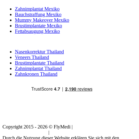
Zahnimplantat Mexiko
Bauchstraffung Mexiko
Mummy Makeover Mexiko
Brustimplantate Mexiko
Fettabsaugung Mexiko
Beliebte Behandlungen in Thailand
Nasenkorrektur Thailand
Veneers Thailand
Brustimplantate Thailand
Zahnimplantat Thailand
Zahnkronen Thailand
Copyright 2015 - 2026 © FlyMedi |
Allgemeine
Geschäftsbedingungen
|
Datenschutz-Bestimmungen
Durch die Nutzung dieser Website erklären Sie sich mit den