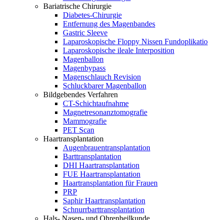
Bariatrische Chirurgie
Diabetes-Chirurgie
Entfernung des Magenbandes
Gastric Sleeve
Laparoskopische Floppy Nissen Fundoplikatio
Laparoskopische ileale Interposition
Magenballon
Magenbypass
Magenschlauch Revision
Schluckbarer Magenballon
Bildgebendes Verfahren
CT-Schichtaufnahme
Magnetresonanztomografie
Mammografie
PET Scan
Haartransplantation
Augenbrauentransplantation
Barttransplantation
DHI Haartransplantation
FUE Haartransplantation
Haartransplantation für Frauen
PRP
Saphir Haartransplantation
Schnurrbarttransplantation
Hals- Nasen- und Ohrenheilkunde