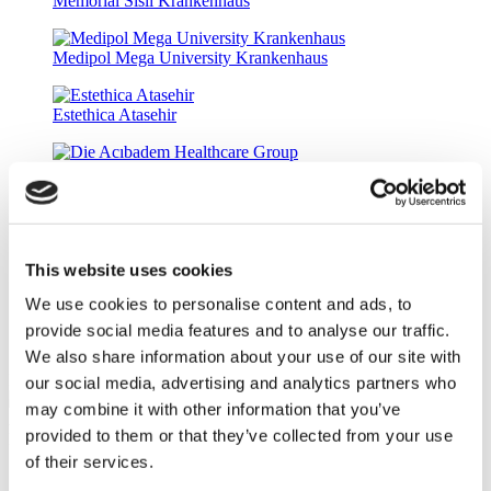
Memorial Sisli Krankenhaus
Medipol Mega University Krankenhaus
Estethica Atasehir
Die Acıbadem Healthcare Group
DentGroup Maslak
This website uses cookies
Medical Park Gaziosmanpasa Krankenhaus
We use cookies to personalise content and ads, to
provide social media features and to analyse our traffic.
Ethica Incirli Krankenhaus
We also share information about your use of our site with
Fixing Smiles
our social media, advertising and analytics partners who
9.0
(10)
may combine it with other information that you’ve
Ab 7.000 €
Angebot einholen
provided to them or that they’ve collected from your use
Flymedi
of their services.
TÜRSAB – Transaktionen auf flymedi.com werden von