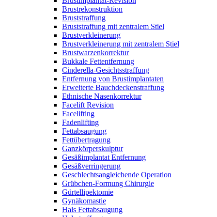
Brustimplantat-Revision
Brustrekonstruktion
Bruststraffung
Bruststraffung mit zentralem Stiel
Brustverkleinerung
Brustverkleinerung mit zentralem Stiel
Brustwarzenkorrektur
Bukkale Fettentfernung
Cinderella-Gesichtsstraffung
Entfernung von Brustimplantaten
Erweiterte Bauchdeckenstraffung
Ethnische Nasenkorrektur
Facelift Revision
Facelifting
Fadenlifting
Fettabsaugung
Fettübertragung
Ganzkörperskulptur
Gesäßimplantat Entfernung
Gesäßverringerung
Geschlechtsangleichende Operation
Grübchen-Formung Chirurgie
Gürtellipektomie
Gynäkomastie
Hals Fettabsaugung