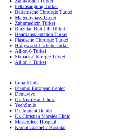
Zahnkronen Türkei
Fettabsaugung Türkei
Bariatrische Chirurgie Türkei
Magenbypass Türkei
Zahnmedizin Türkei
Brazilian Butt Lift Türkei
Haartransplantation Türkei
Plastische Chirurgie Türkei
Hollywood Lächeln Türkei
All-on-6 Türkei
Sixpack-Chirurgie Türkei
All-on-4 Türkei
Beliebte Kliniken
Luna Klinik
Istanbul European Center
Dentavivo
Dr. Vivo Hair Clinic
YeahSmile
Dr. Implant Dentist
Dr. Christian Morales Clinic
Masterpiece Hospital
Kamol Cosmetic Hospital
Beliebte Behandlungen in Mexiko