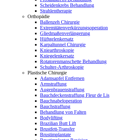
Scheidenkrebs Behandlung
Strahlentherapie
Orthopädie
Ballenzeh Chirurgie
Extremitätenverkürzungsoperation
Gliedmaßenverlängerung
Hüftgelenkersatz
Karpaltunnel Chirurgie
Kniearthroskopie
Kniegelenkersatz
Rotatorenmanschette Behandlung
Schulter-Arthroskopie
Plastische Chirurgie
Adamsapfel Entfernen
Armstraffung
Augenbrauenstraffung
Bauchdeckenstraffung Fleur de Lis
Bauchnabeloperation
Bauchstraffung
Behandlung von Falten
Bodylifting
Brazilian Butt Lift
Brustfett-Transfer
Brustimplantate