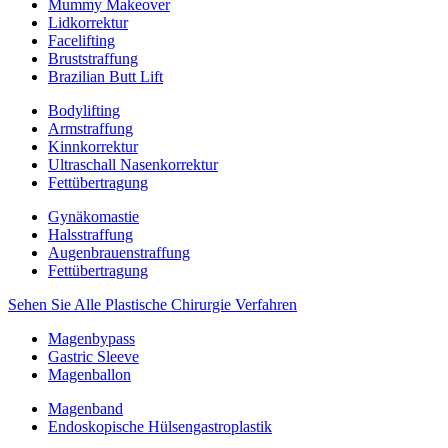
Mummy Makeover
Lidkorrektur
Facelifting
Bruststraffung
Brazilian Butt Lift
Bodylifting
Armstraffung
Kinnkorrektur
Ultraschall Nasenkorrektur
Fettübertragung
Gynäkomastie
Halsstraffung
Augenbrauenstraffung
Fettübertragung
Sehen Sie Alle Plastische Chirurgie Verfahren
Magenbypass
Gastric Sleeve
Magenballon
Magenband
Endoskopische Hülsengastroplastik