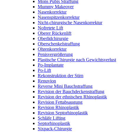
Mons Pubis Straffung
Mummy Makeover
Nasenkorrektur
Nasenspitzenkorrektur
Nicht-chirurgische Nasenkorrektur
Nofretete Lift
Oberer Rückenlift
Oberlidchirurgie
Oberschenkelstraffung
Ohrenkorrektur
Penisvergrößerung
Plastische Chirurgie nach Gewichtsverlust
Po-Implantate
Po-Lift
Rekonstruktion der Stirn
Renuvion
Reverse Mini Bauchstraffung
Revision der Bauchdeckenstraffung
Revision der ethnischen Rhinoplastik
Revision Fettabsaugung
Revision Rhinoplastik
Revision Septorhinoplastik
Schläfe Lifting
Septorhinoplastik
Sixpack-Chirurgie