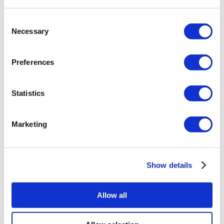
MIRAC SARA TOURISM abgewickelt, einer bei TÜRSAB
registrierten Reiseagentur der Gruppe A (Zertifikatsnummer:
12276).
Consent
Alle Behandlungen werden von einer im
Necessary
Selection
Gesundheitstourismus zertifizierten Gesundheitseinrichtung
durchgeführt.
Preferences
Über uns
Wie es Funktioniert
Vor-Op Leitfaden
Statistics
Autoren & Gutachter
Flymedi Empfehlungsprogramm
Zahlungsplaene
Marketing
Karrieren
FAQ
Blog
Datenschutz-Bestimmungen
Allgemeine Geschäftsbedingungen
Show details
Stornierungsrichtlinie
Kontaktiere uns
Ihre Klinik hinzufügen
Allow all