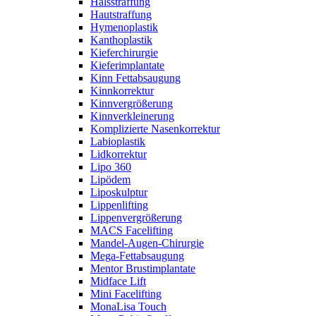
Halsstraffung
Hautstraffung
Hymenoplastik
Kanthoplastik
Kieferchirurgie
Kieferimplantate
Kinn Fettabsaugung
Kinnkorrektur
Kinnvergrößerung
Kinnverkleinerung
Komplizierte Nasenkorrektur
Labioplastik
Lidkorrektur
Lipo 360
Lipödem
Liposkulptur
Lippenlifting
Lippenvergrößerung
MACS Facelifting
Mandel-Augen-Chirurgie
Mega-Fettabsaugung
Mentor Brustimplantate
Midface Lift
Mini Facelifting
MonaLisa Touch