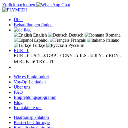
Zurück nach oben
Über
Behandlungen finden
English
Deutsch
Romana
Español
Français
Italiano
Türkçe
Русский
EUR - €
EUR - €
USD - $
GBP - £
CNY - ¥
ILS - ₪
JPY - ¥
RON -
lei
RUB - ₽
TRY - TL
Wie es Funktioniert
Vor-Op Leitfaden
Über uns
FAQ
Empfehlungsprogramm
Blog
Kontaktiere uns
Haartransplantation
Plastische Chirurgie
Bariatrische Chirurgie