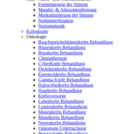
Feminisierung der Stimme
Mandel- & Adenoidentfernung
Maskulinisierung der Stimme
Septumperforation
Septumplastik
Koloskopie
Onkologie
Bauchspeicheldrüsenkrebs Behandlung
Blasenkrebs Behandlung
Brustkrebs Behandlung
Chemotherapie
CyberKnife Behandlung
Dickdarmkrebs Behandlung
Eierstockkrebs Behandlung
Gamma Knife Behandlung
Halswirbelkrebs Behandlung
Hautkrebs Behandlung
Krebsvorsorge
Leberkrebs Behandlung
Lungenkrebs Behandlung
Magenkrebs Behandlung
Mundkrebs Behandlung
Nierenkrebs Behandlung
Onkologie Untersuchung
Prostatakrebs Behandlung