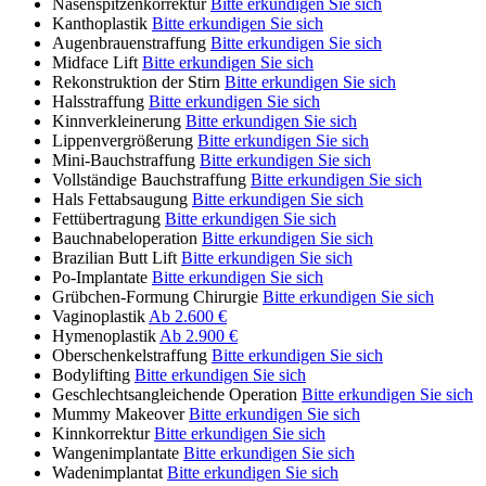
Nasenspitzenkorrektur
Bitte erkundigen Sie sich
Kanthoplastik
Bitte erkundigen Sie sich
Augenbrauenstraffung
Bitte erkundigen Sie sich
Midface Lift
Bitte erkundigen Sie sich
Rekonstruktion der Stirn
Bitte erkundigen Sie sich
Halsstraffung
Bitte erkundigen Sie sich
Kinnverkleinerung
Bitte erkundigen Sie sich
Lippenvergrößerung
Bitte erkundigen Sie sich
Mini-Bauchstraffung
Bitte erkundigen Sie sich
Vollständige Bauchstraffung
Bitte erkundigen Sie sich
Hals Fettabsaugung
Bitte erkundigen Sie sich
Fettübertragung
Bitte erkundigen Sie sich
Bauchnabeloperation
Bitte erkundigen Sie sich
Brazilian Butt Lift
Bitte erkundigen Sie sich
Po-Implantate
Bitte erkundigen Sie sich
Grübchen-Formung Chirurgie
Bitte erkundigen Sie sich
Vaginoplastik
Ab 2.600 €
Hymenoplastik
Ab 2.900 €
Oberschenkelstraffung
Bitte erkundigen Sie sich
Bodylifting
Bitte erkundigen Sie sich
Geschlechtsangleichende Operation
Bitte erkundigen Sie sich
Mummy Makeover
Bitte erkundigen Sie sich
Kinnkorrektur
Bitte erkundigen Sie sich
Wangenimplantate
Bitte erkundigen Sie sich
Wadenimplantat
Bitte erkundigen Sie sich