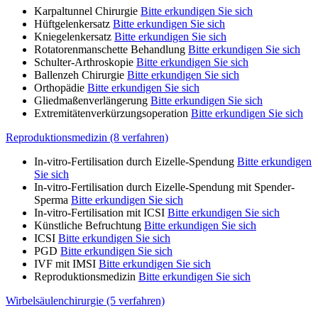
Karpaltunnel Chirurgie
Bitte erkundigen Sie sich
Hüftgelenkersatz
Bitte erkundigen Sie sich
Kniegelenkersatz
Bitte erkundigen Sie sich
Rotatorenmanschette Behandlung
Bitte erkundigen Sie sich
Schulter-Arthroskopie
Bitte erkundigen Sie sich
Ballenzeh Chirurgie
Bitte erkundigen Sie sich
Orthopädie
Bitte erkundigen Sie sich
Gliedmaßenverlängerung
Bitte erkundigen Sie sich
Extremitätenverkürzungsoperation
Bitte erkundigen Sie sich
Reproduktionsmedizin (8 verfahren)
In-vitro-Fertilisation durch Eizelle-Spendung
Bitte erkundigen
Sie sich
In-vitro-Fertilisation durch Eizelle-Spendung mit Spender-
Sperma
Bitte erkundigen Sie sich
In-vitro-Fertilisation mit ICSI
Bitte erkundigen Sie sich
Künstliche Befruchtung
Bitte erkundigen Sie sich
ICSI
Bitte erkundigen Sie sich
PGD
Bitte erkundigen Sie sich
IVF mit IMSI
Bitte erkundigen Sie sich
Reproduktionsmedizin
Bitte erkundigen Sie sich
Wirbelsäulenchirurgie (5 verfahren)