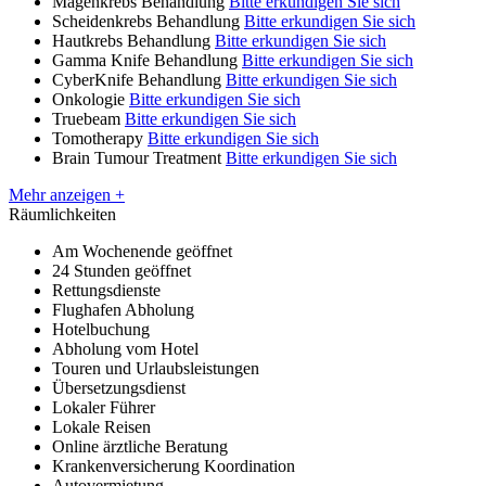
Magenkrebs Behandlung
Bitte erkundigen Sie sich
Scheidenkrebs Behandlung
Bitte erkundigen Sie sich
Hautkrebs Behandlung
Bitte erkundigen Sie sich
Gamma Knife Behandlung
Bitte erkundigen Sie sich
CyberKnife Behandlung
Bitte erkundigen Sie sich
Onkologie
Bitte erkundigen Sie sich
Truebeam
Bitte erkundigen Sie sich
Tomotherapy
Bitte erkundigen Sie sich
Brain Tumour Treatment
Bitte erkundigen Sie sich
Mehr anzeigen +
Räumlichkeiten
Am Wochenende geöffnet
24 Stunden geöffnet
Rettungsdienste
Flughafen Abholung
Hotelbuchung
Abholung vom Hotel
Touren und Urlaubsleistungen
Übersetzungsdienst
Lokaler Führer
Lokale Reisen
Online ärztliche Beratung
Krankenversicherung Koordination
Autovermietung