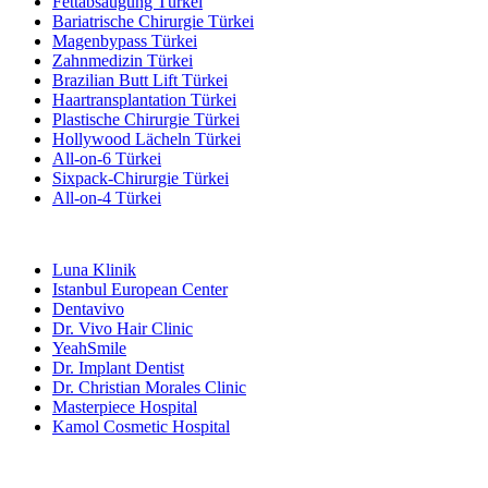
Fettabsaugung Türkei
Bariatrische Chirurgie Türkei
Magenbypass Türkei
Zahnmedizin Türkei
Brazilian Butt Lift Türkei
Haartransplantation Türkei
Plastische Chirurgie Türkei
Hollywood Lächeln Türkei
All-on-6 Türkei
Sixpack-Chirurgie Türkei
All-on-4 Türkei
Beliebte Kliniken
Luna Klinik
Istanbul European Center
Dentavivo
Dr. Vivo Hair Clinic
YeahSmile
Dr. Implant Dentist
Dr. Christian Morales Clinic
Masterpiece Hospital
Kamol Cosmetic Hospital
Beliebte Behandlungen in Mexiko