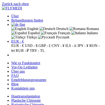
Zurück nach oben
Über
Behandlungen finden
English
Deutsch
Romana
Español
Français
Italiano
Türkçe
Русский
EUR - €
EUR - €
USD - $
GBP - £
CNY - ¥
ILS - ₪
JPY - ¥
RON -
lei
RUB - ₽
TRY - TL
Wie es Funktioniert
Vor-Op Leitfaden
Über uns
FAQ
Empfehlungsprogramm
Blog
Kontaktiere uns
Haartransplantation
Plastische Chirurgie
Bariatrische Chirurgie