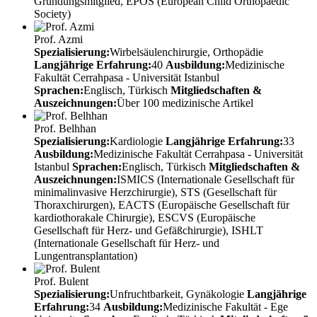
Gründungsmitglied, EPOS (European Child Orthopaedic
Society)
Prof. Azmi
Spezialisierung:
Wirbelsäulenchirurgie, Orthopädie
Langjährige Erfahrung:
40
Ausbildung:
Medizinische
Fakultät Cerrahpasa - Universität Istanbul
Sprachen:
Englisch, Türkisch
Mitgliedschaften &
Auszeichnungen:
Über 100 medizinische Artikel
Prof. Belhhan
Spezialisierung:
Kardiologie
Langjährige Erfahrung:
33
Ausbildung:
Medizinische Fakultät Cerrahpasa - Universität
Istanbul
Sprachen:
Englisch, Türkisch
Mitgliedschaften &
Auszeichnungen:
ISMICS (Internationale Gesellschaft für
minimalinvasive Herzchirurgie), STS (Gesellschaft für
Thoraxchirurgen), EACTS (Europäische Gesellschaft für
kardiothorakale Chirurgie), ESCVS (Europäische
Gesellschaft für Herz- und Gefäßchirurgie), ISHLT
(Internationale Gesellschaft für Herz- und
Lungentransplantation)
Prof. Bulent
Spezialisierung:
Unfruchtbarkeit, Gynäkologie
Langjährige
Erfahrung:
34
Ausbildung:
Medizinische Fakultät - Ege