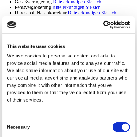
Gesäßverringerung
Bitte erkundigen Sie sich
Penisvergrößerung
Bitte erkundigen Sie sich
Ultraschall Nasenkorrektur
Bitte erkundigen Sie sich
Plastische Chirurgie
Bitte erkundigen Sie sich
Mega-Fettabsaugung
Bitte erkundigen Sie sich
Wiederherstellungschirurgie
Bitte erkundigen Sie sich
Schläfe Lifting
Bitte erkundigen Sie sich
Ganzkörperskulptur
Bitte erkundigen Sie sich
Labioplastik
Bitte erkundigen Sie sich
This website uses cookies
Kinnvergrößerung
Bitte erkundigen Sie sich
We use cookies to personalise content and ads, to
Behandlung von Falten
Bitte erkundigen Sie sich
Mandel-Augen-Chirurgie
Bitte erkundigen Sie sich
provide social media features and to analyse our traffic.
Tiefenwirksames Facelift
Bitte erkundigen Sie sich
We also share information about your use of our site with
Vampir Facelift
Bitte erkundigen Sie sich
our social media, advertising and analytics partners who
Lipo 360
Bitte erkundigen Sie sich
Revision Rhinoplastik
Bitte erkundigen Sie sich
may combine it with other information that you’ve
Septorhinoplastik
Bitte erkundigen Sie sich
provided to them or that they’ve collected from your use
Komplizierte Nasenkorrektur
Bitte erkundigen Sie sich
of their services.
Nofretete Lift
Bitte erkundigen Sie sich
Renuvion
Bitte erkundigen Sie sich
V-Linien-Chirurgie
Bitte erkundigen Sie sich
Brustrekonstruktion
Bitte erkundigen Sie sich
Consent
Smart Lipo
Bitte erkundigen Sie sich
Necessary
Selection
Liposkulptur
Bitte erkundigen Sie sich
Brustfett-Transfer
Bitte erkundigen Sie sich