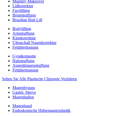
Mummy Makeover
Lidkorrektur
Facelifting
Bruststraffung
Brazilian Butt Lift
Bodylifting
Armstraffung
Kinnkorrektur
Ultraschall Nasenkorrektur
Fettübertragung
Gynäkomastie
Halsstraffung
Augenbrauenstraffung
Fettübertragung
Sehen Sie Alle Plastische Chirurgie Verfahren
Magenbypass
Gastric Sleeve
Magenballon
Magenband
Endoskopische Hülsengastroplastik