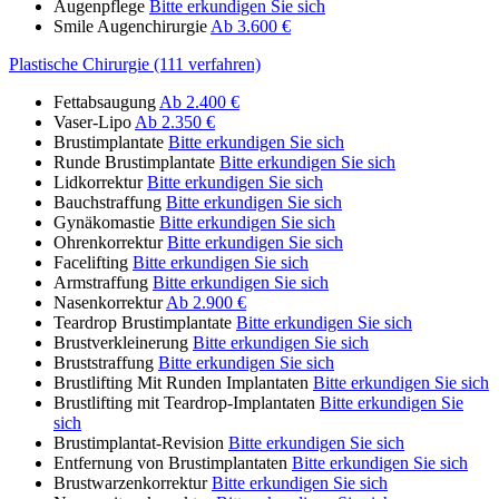
Augenpflege
Bitte erkundigen Sie sich
Smile Augenchirurgie
Ab 3.600 €
Plastische Chirurgie (111 verfahren)
Fettabsaugung
Ab 2.400 €
Vaser-Lipo
Ab 2.350 €
Brustimplantate
Bitte erkundigen Sie sich
Runde Brustimplantate
Bitte erkundigen Sie sich
Lidkorrektur
Bitte erkundigen Sie sich
Bauchstraffung
Bitte erkundigen Sie sich
Gynäkomastie
Bitte erkundigen Sie sich
Ohrenkorrektur
Bitte erkundigen Sie sich
Facelifting
Bitte erkundigen Sie sich
Armstraffung
Bitte erkundigen Sie sich
Nasenkorrektur
Ab 2.900 €
Teardrop Brustimplantate
Bitte erkundigen Sie sich
Brustverkleinerung
Bitte erkundigen Sie sich
Bruststraffung
Bitte erkundigen Sie sich
Brustlifting Mit Runden Implantaten
Bitte erkundigen Sie sich
Brustlifting mit Teardrop-Implantaten
Bitte erkundigen Sie
sich
Brustimplantat-Revision
Bitte erkundigen Sie sich
Entfernung von Brustimplantaten
Bitte erkundigen Sie sich
Brustwarzenkorrektur
Bitte erkundigen Sie sich