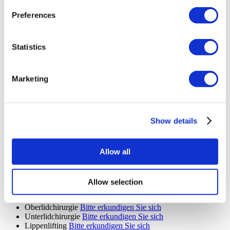
Mentor Brustimplantate
Bitte erkundigen Sie sich
Unteres Facelifting
Bitte erkundigen Sie sich
Preferences
Kinn Fettabsaugung
Bitte erkundigen Sie sich
Revision der Bauchdeckenstraffung
Bitte erkundigen Sie sich
Nicht-chirurgische Nasenkorrektur
Bitte erkundigen Sie sich
Statistics
Sixpack-Chirurgie
Bitte erkundigen Sie sich
Two Pack Chirurgie
Bitte erkundigen Sie sich
Brustverkleinerung mit zentralem Stiel
Bitte erkundigen Sie
sich
Marketing
Bruststraffung mit zentralem Stiel
Bitte erkundigen Sie sich
Revision Fettabsaugung
Bitte erkundigen Sie sich
Fadenlifting
Bitte erkundigen Sie sich
Kieferchirurgie
Bitte erkundigen Sie sich
Show details
Facelift Revision
Bitte erkundigen Sie sich
Gürtellipektomie
Bitte erkundigen Sie sich
Stirnverkleinerung
Bitte erkundigen Sie sich
Allow all
Ethnische Nasenkorrektur
Bitte erkundigen Sie sich
MonaLisa Touch
Bitte erkundigen Sie sich
Plastische Chirurgie nach Gewichtsverlust
Bitte erkundigen
Sie sich
Allow selection
Gesäßimplantat Entfernung
Bitte erkundigen Sie sich
Skinny BBL
Bitte erkundigen Sie sich
Oberlidchirurgie
Bitte erkundigen Sie sich
Unterlidchirurgie
Bitte erkundigen Sie sich
Lippenlifting
Bitte erkundigen Sie sich