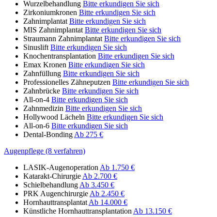
Wurzelbehandlung
Bitte erkundigen Sie sich
Zirkoniumkronen
Bitte erkundigen Sie sich
Zahnimplantat
Bitte erkundigen Sie sich
MIS Zahnimplantat
Bitte erkundigen Sie sich
Straumann Zahnimplantat
Bitte erkundigen Sie sich
Sinuslift
Bitte erkundigen Sie sich
Knochentransplantation
Bitte erkundigen Sie sich
Emax Kronen
Bitte erkundigen Sie sich
Zahnfüllung
Bitte erkundigen Sie sich
Professionelles Zähneputzen
Bitte erkundigen Sie sich
Zahnbrücke
Bitte erkundigen Sie sich
All-on-4
Bitte erkundigen Sie sich
Zahnmedizin
Bitte erkundigen Sie sich
Hollywood Lächeln
Bitte erkundigen Sie sich
All-on-6
Bitte erkundigen Sie sich
Dental-Bonding
Ab 275 €
Augenpflege (8 verfahren)
LASIK-Augenoperation
Ab 1.750 €
Katarakt-Chirurgie
Ab 2.700 €
Schielbehandlung
Ab 3.450 €
PRK Augenchirurgie
Ab 2.450 €
Hornhauttransplantat
Ab 14.000 €
Künstliche Hornhauttransplantation
Ab 13.150 €