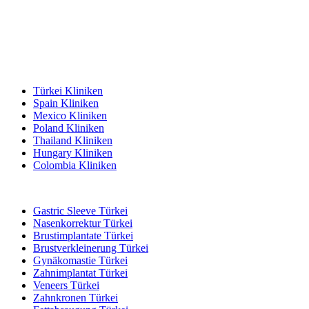
Beliebte Reiseziele
Türkei Kliniken
Spain Kliniken
Mexico Kliniken
Poland Kliniken
Thailand Kliniken
Hungary Kliniken
Colombia Kliniken
Beliebte Behandlungen in Türkei
Gastric Sleeve Türkei
Nasenkorrektur Türkei
Brustimplantate Türkei
Brustverkleinerung Türkei
Gynäkomastie Türkei
Zahnimplantat Türkei
Veneers Türkei
Zahnkronen Türkei