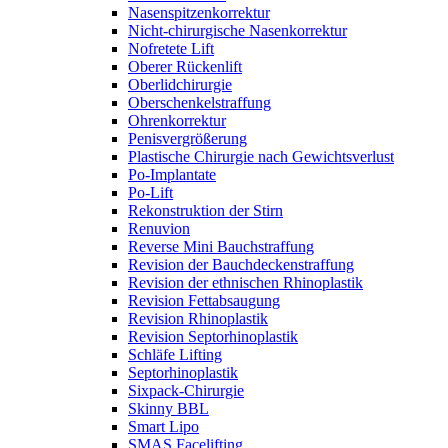
Nasenspitzenkorrektur
Nicht-chirurgische Nasenkorrektur
Nofretete Lift
Oberer Rückenlift
Oberlidchirurgie
Oberschenkelstraffung
Ohrenkorrektur
Penisvergrößerung
Plastische Chirurgie nach Gewichtsverlust
Po-Implantate
Po-Lift
Rekonstruktion der Stirn
Renuvion
Reverse Mini Bauchstraffung
Revision der Bauchdeckenstraffung
Revision der ethnischen Rhinoplastik
Revision Fettabsaugung
Revision Rhinoplastik
Revision Septorhinoplastik
Schläfe Lifting
Septorhinoplastik
Sixpack-Chirurgie
Skinny BBL
Smart Lipo
SMAS Facelifting