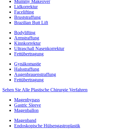
Mummy Makeover
Lidkorrektur
Facelifting
Bruststraffung
Brazilian Butt Lift
Bodylifting
Armstraffung
Kinnkorrektur
Ultraschall Nasenkorrektur
Fettübertragung
Gynäkomastie
Halsstraffung
Augenbrauenstraffung
Fettübertragung
Sehen Sie Alle Plastische Chirurgie Verfahren
Magenbypass
Gastric Sleeve
Magenballon
Magenband
Endoskopische Hülsengastroplastik