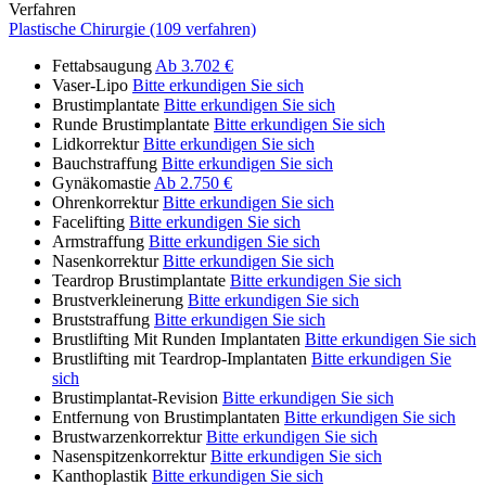
Verfahren
Plastische Chirurgie (109 verfahren)
Fettabsaugung
Ab 3.702 €
Vaser-Lipo
Bitte erkundigen Sie sich
Brustimplantate
Bitte erkundigen Sie sich
Runde Brustimplantate
Bitte erkundigen Sie sich
Lidkorrektur
Bitte erkundigen Sie sich
Bauchstraffung
Bitte erkundigen Sie sich
Gynäkomastie
Ab 2.750 €
Ohrenkorrektur
Bitte erkundigen Sie sich
Facelifting
Bitte erkundigen Sie sich
Armstraffung
Bitte erkundigen Sie sich
Nasenkorrektur
Bitte erkundigen Sie sich
Teardrop Brustimplantate
Bitte erkundigen Sie sich
Brustverkleinerung
Bitte erkundigen Sie sich
Bruststraffung
Bitte erkundigen Sie sich
Brustlifting Mit Runden Implantaten
Bitte erkundigen Sie sich
Brustlifting mit Teardrop-Implantaten
Bitte erkundigen Sie
sich
Brustimplantat-Revision
Bitte erkundigen Sie sich
Entfernung von Brustimplantaten
Bitte erkundigen Sie sich
Brustwarzenkorrektur
Bitte erkundigen Sie sich
Nasenspitzenkorrektur
Bitte erkundigen Sie sich
Kanthoplastik
Bitte erkundigen Sie sich