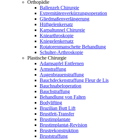
Orthopädie
Ballenzeh Chirurgie
Extremitätenverkürzungsoperation
Gliedmaßenverlängerung
Hüftgelenkersatz
Karpaltunnel Chirurgie
Kniearthroskopie
Kniegelenkersatz
Rotatorenmanschette Behandlung
Schulter-Arthroskopie
Plastische Chirurgie
Adamsapfel Entfernen
Armstraffung
Augenbrauenstraffung
Bauchdeckenstraffung Fleur de Lis
Bauchnabeloperation
Bauchstraffung
Behandlung von Falten
Bodylifting
Brazilian Butt Lift
Brustfett-Transfer
Brustimplantate
Brustimplantat-Revision
Brustrekonstruktion
Bruststraffung