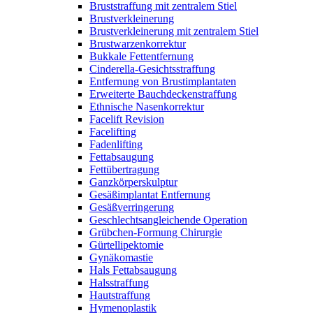
Bruststraffung mit zentralem Stiel
Brustverkleinerung
Brustverkleinerung mit zentralem Stiel
Brustwarzenkorrektur
Bukkale Fettentfernung
Cinderella-Gesichtsstraffung
Entfernung von Brustimplantaten
Erweiterte Bauchdeckenstraffung
Ethnische Nasenkorrektur
Facelift Revision
Facelifting
Fadenlifting
Fettabsaugung
Fettübertragung
Ganzkörperskulptur
Gesäßimplantat Entfernung
Gesäßverringerung
Geschlechtsangleichende Operation
Grübchen-Formung Chirurgie
Gürtellipektomie
Gynäkomastie
Hals Fettabsaugung
Halsstraffung
Hautstraffung
Hymenoplastik