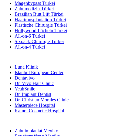
Magenbypass Türkei
Zahnmedizin Türkei
Brazilian Butt Lift Türkei
Haartransplantation Türkei
Plastische Chirurgie Türkei
Hollywood Lächeln Türkei
All-on-6 Türkei
Sixpack-Chirurgie Türkei
All-on-4 Türkei
Beliebte Kliniken
Luna Klinik
Istanbul European Center
Dentavivo
Dr. Vivo Hair Clinic
YeahSmile
Dr. Implant Dentist
Dr. Christian Morales Clinic
Masterpiece Hospital
Kamol Cosmetic Hospital
Beliebte Behandlungen in Mexiko
Zahnimplantat Mexiko