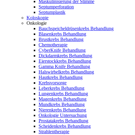
Maskulinisierung der Stimme
Septumperforation
Septumplastik
Koloskopie
Onkologie
Bauchspeicheldrüsenkrebs Behandlung
Blasenkrebs Behandlung
Brustkrebs Behandlung
Chemotherapie
CyberKnife Behandlung
Dickdarmkrebs Behandlung
Eierstockkrebs Behandlung
Gamma Knife Behandlung
Halswirbelkrebs Behandlung
Hautkrebs Behandlung
Krebsvorsorge
Leberkrebs Behandlung
Lungenkrebs Behandlung
Magenkrebs Behandlung
Mundkrebs Behandlung
Nierenkrebs Behandlung
Onkologie Untersuchung
Prostatakrebs Behandlung
Scheidenkrebs Behandlung
Strahlentherapie