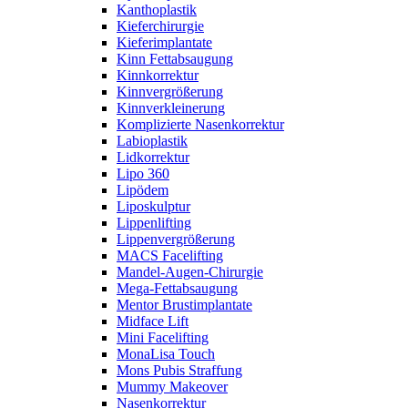
Kanthoplastik
Kieferchirurgie
Kieferimplantate
Kinn Fettabsaugung
Kinnkorrektur
Kinnvergrößerung
Kinnverkleinerung
Komplizierte Nasenkorrektur
Labioplastik
Lidkorrektur
Lipo 360
Lipödem
Liposkulptur
Lippenlifting
Lippenvergrößerung
MACS Facelifting
Mandel-Augen-Chirurgie
Mega-Fettabsaugung
Mentor Brustimplantate
Midface Lift
Mini Facelifting
MonaLisa Touch
Mons Pubis Straffung
Mummy Makeover
Nasenkorrektur