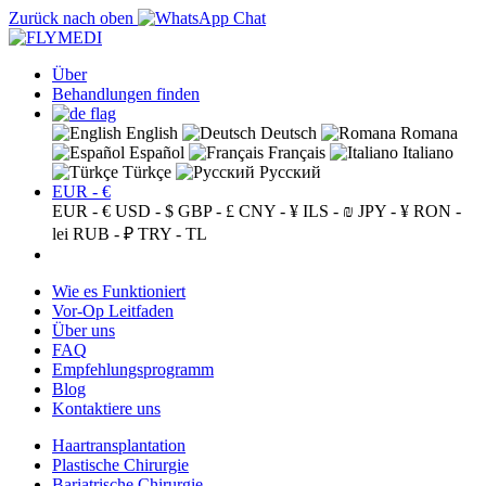
Zurück nach oben
Über
Behandlungen finden
English
Deutsch
Romana
Español
Français
Italiano
Türkçe
Русский
EUR - €
EUR - €
USD - $
GBP - £
CNY - ¥
ILS - ₪
JPY - ¥
RON -
lei
RUB - ₽
TRY - TL
Wie es Funktioniert
Vor-Op Leitfaden
Über uns
FAQ
Empfehlungsprogramm
Blog
Kontaktiere uns
Haartransplantation
Plastische Chirurgie
Bariatrische Chirurgie