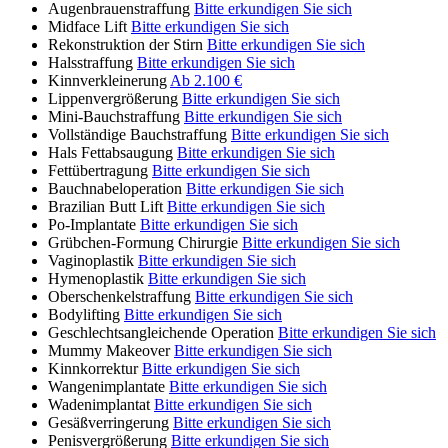
Augenbrauenstraffung
Bitte erkundigen Sie sich
Midface Lift
Bitte erkundigen Sie sich
Rekonstruktion der Stirn
Bitte erkundigen Sie sich
Halsstraffung
Bitte erkundigen Sie sich
Kinnverkleinerung
Ab 2.100 €
Lippenvergrößerung
Bitte erkundigen Sie sich
Mini-Bauchstraffung
Bitte erkundigen Sie sich
Vollständige Bauchstraffung
Bitte erkundigen Sie sich
Hals Fettabsaugung
Bitte erkundigen Sie sich
Fettübertragung
Bitte erkundigen Sie sich
Bauchnabeloperation
Bitte erkundigen Sie sich
Brazilian Butt Lift
Bitte erkundigen Sie sich
Po-Implantate
Bitte erkundigen Sie sich
Grübchen-Formung Chirurgie
Bitte erkundigen Sie sich
Vaginoplastik
Bitte erkundigen Sie sich
Hymenoplastik
Bitte erkundigen Sie sich
Oberschenkelstraffung
Bitte erkundigen Sie sich
Bodylifting
Bitte erkundigen Sie sich
Geschlechtsangleichende Operation
Bitte erkundigen Sie sich
Mummy Makeover
Bitte erkundigen Sie sich
Kinnkorrektur
Bitte erkundigen Sie sich
Wangenimplantate
Bitte erkundigen Sie sich
Wadenimplantat
Bitte erkundigen Sie sich
Gesäßverringerung
Bitte erkundigen Sie sich
Penisvergrößerung
Bitte erkundigen Sie sich