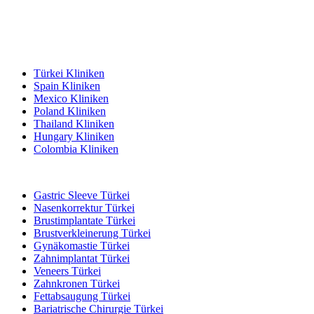
Beliebte Reiseziele
Türkei Kliniken
Spain Kliniken
Mexico Kliniken
Poland Kliniken
Thailand Kliniken
Hungary Kliniken
Colombia Kliniken
Beliebte Behandlungen in Türkei
Gastric Sleeve Türkei
Nasenkorrektur Türkei
Brustimplantate Türkei
Brustverkleinerung Türkei
Gynäkomastie Türkei
Zahnimplantat Türkei
Veneers Türkei
Zahnkronen Türkei
Fettabsaugung Türkei
Bariatrische Chirurgie Türkei