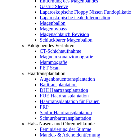
Entfernung des Magenbandes
Gastric Sleeve
Laparoskopische Floppy Nissen Fundoplikatio
Laparoskopische ileale Interposition
Magenballon
Magenbypass
Magenschlauch Revision
Schluckbarer Magenballon
Bildgebendes Verfahren
CT-Schichtaufnahme
Magnetresonanztomografie
Mammografie
PET Scan
Haartransplantation
Augenbrauentransplantation
Barttransplantation
DHI Haartransplantation
FUE Haartransplantation
Haartransplantation für Frauen
PRP
Saphir Haartransplantation
Schnurrbarttransplantation
Hals- Nasen- und Ohrenheilkunde
Feminisierung der Stimme
Mandel- & Adenoidentfernung