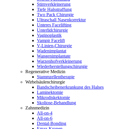
Stirnverkleinerung
Tiefe Halsstraffung
Two Pack Chirurgie
Ultraschall Nasenkorrektur
Unteres Facelifting
Unterlidchirurgie
Vaginoplastik
Vampir Facelift
V-Linien-Chirurgie
Wadenimplantat
Wangenimplantate
Warzenhofverkleinerung
Wiederherstellungschirurgie
Regenerative Medizin
Stammzellentherapie
Wirbelsäulenchirurgie
Bandscheibenerkrankung des Halses
Laminektomie
Mikrodiskektomie
Skoliose-Behandlung
Zahnmedizin
All-on-4
All-on-6
Dental-Bonding
Emax Kronen