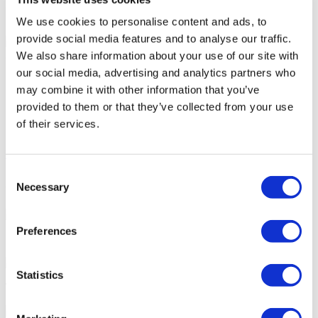
Zugang zu öffentlichen Verkehrsmitteln
We use cookies to personalise content and ads, to
Ihr persönliches Angebot
provide social media features and to analyse our traffic.
Angela
We also share information about your use of our site with
Ihr persönlicher Gesundheitsberater
our social media, advertising and analytics partners who
may combine it with other information that you’ve
Kostenlose Online-Beratung
Priorität für termine
provided to them or that they’ve collected from your use
Schließen Sie sich der glücklichen Patientenfamilie von
of their services.
Flymedi an
Kostenlose Beratung Anfordern
FLYMEDI HILFT IHNEN
Consent
Necessary
Selection
WIE KANN FLYMEDI IHNEN BEHILFLICH SEIN?
Preferences
7/24 Persönliche Unterstützung während Ihrer Reise
Statistics
Tailor-made All-Inclusive Treatment Package Options