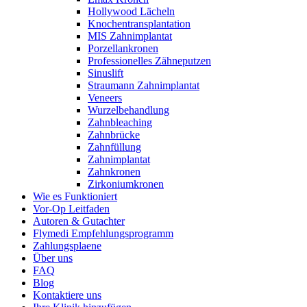
Hollywood Lächeln
Knochentransplantation
MIS Zahnimplantat
Porzellankronen
Professionelles Zähneputzen
Sinuslift
Straumann Zahnimplantat
Veneers
Wurzelbehandlung
Zahnbleaching
Zahnbrücke
Zahnfüllung
Zahnimplantat
Zahnkronen
Zirkoniumkronen
Wie es Funktioniert
Vor-Op Leitfaden
Autoren & Gutachter
Flymedi Empfehlungsprogramm
Zahlungsplaene
Über uns
FAQ
Blog
Kontaktiere uns