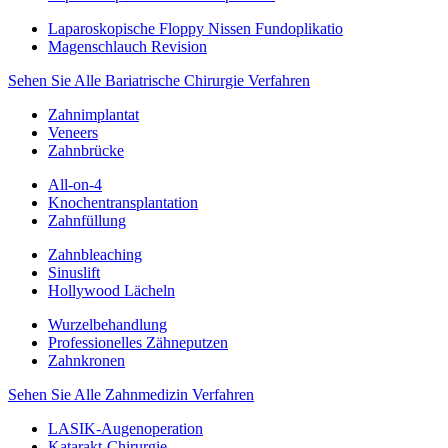
Laparoskopische Floppy Nissen Fundoplikatio
Magenschlauch Revision
Sehen Sie Alle Bariatrische Chirurgie Verfahren
Zahnimplantat
Veneers
Zahnbrücke
All-on-4
Knochentransplantation
Zahnfüllung
Zahnbleaching
Sinuslift
Hollywood Lächeln
Wurzelbehandlung
Professionelles Zähneputzen
Zahnkronen
Sehen Sie Alle Zahnmedizin Verfahren
LASIK-Augenoperation
Katarakt-Chirurgie