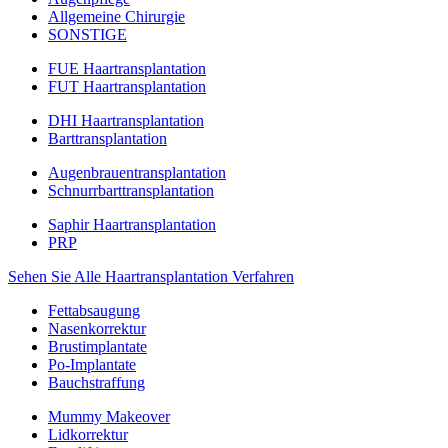
Allgemeine Chirurgie
SONSTIGE
FUE Haartransplantation
FUT Haartransplantation
DHI Haartransplantation
Barttransplantation
Augenbrauentransplantation
Schnurrbarttransplantation
Saphir Haartransplantation
PRP
Sehen Sie Alle Haartransplantation Verfahren
Fettabsaugung
Nasenkorrektur
Brustimplantate
Po-Implantate
Bauchstraffung
Mummy Makeover
Lidkorrektur