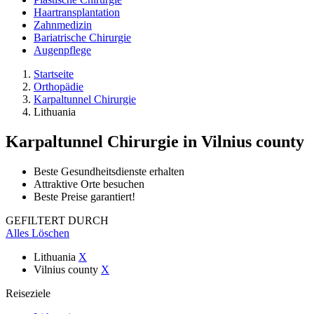
Haartransplantation
Zahnmedizin
Bariatrische Chirurgie
Augenpflege
Startseite
Orthopädie
Karpaltunnel Chirurgie
Lithuania
Karpaltunnel Chirurgie
in Vilnius county
Beste Gesundheitsdienste erhalten
Attraktive Orte besuchen
Beste Preise garantiert!
GEFILTERT DURCH
Alles Löschen
Lithuania
X
Vilnius county
X
Reiseziele