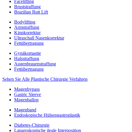
Facelifting
Bruststraffung
Brazilian Butt Lift
Bodylifting
Armstraffung
Kinnkorrektur
Ultraschall Nasenkorrektur
Fettübertragung
Gynäkomastie
Halsstraffung
Augenbrauenstraffung
Fettübertragung
Sehen Sie Alle Plastische Chirurgie Verfahren
Magenbypass
Gastric Sleeve
Magenballon
Magenband
Endoskopische Hülsengastroplastik
Diabetes-Chirurgie
Laparoskopische ileale Interposition