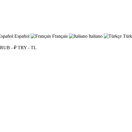
Español
Français
Italiano
Türk
RUB - ₽
TRY - TL