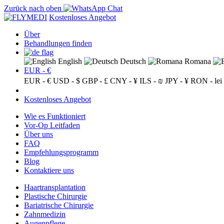
Zurück nach oben
Kostenloses Angebot
Über
Behandlungen finden
English
Deutsch
Romana
EUR - €
EUR - €
USD - $
GBP - £
CNY - ¥
ILS - ₪
JPY - ¥
RON - lei
Kostenloses Angebot
Wie es Funktioniert
Vor-Op Leitfaden
Über uns
FAQ
Empfehlungsprogramm
Blog
Kontaktiere uns
Haartransplantation
Plastische Chirurgie
Bariatrische Chirurgie
Zahnmedizin
Augenpflege