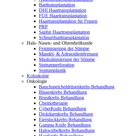
Barttransplantation
DHI Haartransplantation
FUE Haartransplantation
Haartransplantation für Frauen
PRP
Saphir Haartransplantation
Schnurrbarttransplantation
Hals- Nasen- und Ohrenheilkunde
Feminisierung der Stimme
Mandel- & Adenoidentfernung
Maskulinisierung der Stimme
Septumperforation
Septumplastik
Koloskopie
Onkologie
Bauchspeicheldrüsenkrebs Behandlung
Blasenkrebs Behandlung
Brustkrebs Behandlung
Chemotherapie
CyberKnife Behandlung
Dickdarmkrebs Behandlung
Eierstockkrebs Behandlung
Gamma Knife Behandlung
Halswirbelkrebs Behandlung
Hautkrebs Behandlung