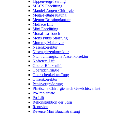
Lippenvergrößerung
MACS Facelifting
Mandel-Augen-Chirurgie
Mega-Fettabsaugung
Mentor Brustimplantate
Midface Lift
Mini Facelifting
MonaLisa Touch
Mons Pubis Straffung
Mummy Makeover
Nasenkorrektur
Nasenspitzenkorrektur
Nicht-chirurgische Nasenkorrektur
Nofretete Lift
Oberer Rückenlift
Oberlidchirurgie
Oberschenkelstraffung
Ohrenkorrektur
Penisvergrößerung
Plastische Chirurgie nach Gewichtsverlust
Po-Implantate
Po-Lift
Rekonstruktion der Stirn
Renuvion
Reverse Mini Bauchstraffung