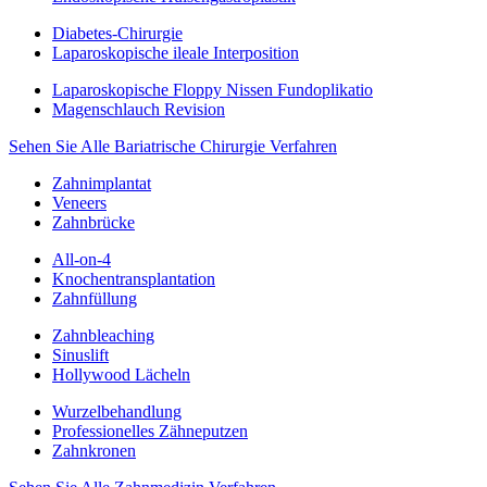
Diabetes-Chirurgie
Laparoskopische ileale Interposition
Laparoskopische Floppy Nissen Fundoplikatio
Magenschlauch Revision
Sehen Sie Alle Bariatrische Chirurgie Verfahren
Zahnimplantat
Veneers
Zahnbrücke
All-on-4
Knochentransplantation
Zahnfüllung
Zahnbleaching
Sinuslift
Hollywood Lächeln
Wurzelbehandlung
Professionelles Zähneputzen
Zahnkronen