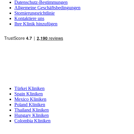
Datenschutz-Bestimmungen
Allgemeine Geschäftsbedingungen
Stornierungsrichtlinie
Kontaktiere uns
Ihre Klinik hinzufügen
Beliebte Reiseziele
Türkei Kliniken
Spain Kliniken
Mexico Kliniken
Poland Kliniken
Thailand Kliniken
Hungary Kliniken
Colombia Kliniken
Beliebte Behandlungen in Türkei