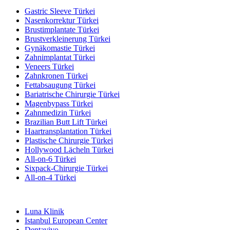
Gastric Sleeve Türkei
Nasenkorrektur Türkei
Brustimplantate Türkei
Brustverkleinerung Türkei
Gynäkomastie Türkei
Zahnimplantat Türkei
Veneers Türkei
Zahnkronen Türkei
Fettabsaugung Türkei
Bariatrische Chirurgie Türkei
Magenbypass Türkei
Zahnmedizin Türkei
Brazilian Butt Lift Türkei
Haartransplantation Türkei
Plastische Chirurgie Türkei
Hollywood Lächeln Türkei
All-on-6 Türkei
Sixpack-Chirurgie Türkei
All-on-4 Türkei
Beliebte Kliniken
Luna Klinik
Istanbul European Center
Dentavivo