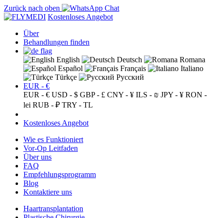
Zurück nach oben
Kostenloses Angebot
Über
Behandlungen finden
English
Deutsch
Romana
Español
Français
Italiano
Türkçe
Русский
EUR - €
EUR - €
USD - $
GBP - £
CNY - ¥
ILS - ₪
JPY - ¥
RON -
lei
RUB - ₽
TRY - TL
Kostenloses Angebot
Wie es Funktioniert
Vor-Op Leitfaden
Über uns
FAQ
Empfehlungsprogramm
Blog
Kontaktiere uns
Haartransplantation
Plastische Chirurgie