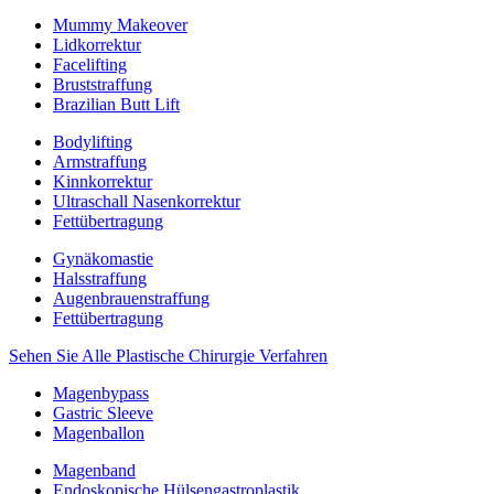
Mummy Makeover
Lidkorrektur
Facelifting
Bruststraffung
Brazilian Butt Lift
Bodylifting
Armstraffung
Kinnkorrektur
Ultraschall Nasenkorrektur
Fettübertragung
Gynäkomastie
Halsstraffung
Augenbrauenstraffung
Fettübertragung
Sehen Sie Alle Plastische Chirurgie Verfahren
Magenbypass
Gastric Sleeve
Magenballon
Magenband
Endoskopische Hülsengastroplastik