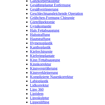
Ganzkörperskulptur
Gesäßimplantat Entfernung
Gesäßverringerung
Geschlechtsangleichende Operation
Grübchen-Formung Chirurgie
Gürtellipektomie
Gynäkomastie
Hals Fettabsaugung
Halsstraffung
Hautstraffung
Hymenoplastik
Kanthoplastik
Kieferchirurgie
Kieferimplantate
Kinn Fettabsaugung
Kinnkorrektur
Kinnvergrößerung
Kinnverkleinerung
Komplizierte Nasenkorrektur
Labioplastik
Lidkorrektur
Lipo 360
Lipödem
Liposkulptur
Lippenlifting