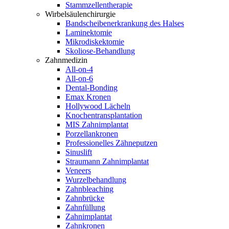
Stammzellentherapie
Wirbelsäulenchirurgie
Bandscheibenerkrankung des Halses
Laminektomie
Mikrodiskektomie
Skoliose-Behandlung
Zahnmedizin
All-on-4
All-on-6
Dental-Bonding
Emax Kronen
Hollywood Lächeln
Knochentransplantation
MIS Zahnimplantat
Porzellankronen
Professionelles Zähneputzen
Sinuslift
Straumann Zahnimplantat
Veneers
Wurzelbehandlung
Zahnbleaching
Zahnbrücke
Zahnfüllung
Zahnimplantat
Zahnkronen