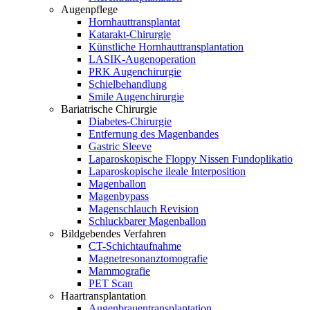
Augenpflege
Hornhauttransplantat
Katarakt-Chirurgie
Künstliche Hornhauttransplantation
LASIK-Augenoperation
PRK Augenchirurgie
Schielbehandlung
Smile Augenchirurgie
Bariatrische Chirurgie
Diabetes-Chirurgie
Entfernung des Magenbandes
Gastric Sleeve
Laparoskopische Floppy Nissen Fundoplikatio
Laparoskopische ileale Interposition
Magenballon
Magenbypass
Magenschlauch Revision
Schluckbarer Magenballon
Bildgebendes Verfahren
CT-Schichtaufnahme
Magnetresonanztomografie
Mammografie
PET Scan
Haartransplantation
Augenbrauentransplantation