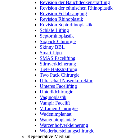
Revision der Bauchdeckenstraffung
Revision der ethnischen Rhinoplastik
Revision Fettabsaugung
Revision Rhinoplastik
Revision Septorhinoplastik
Schläfe Lifting
Septorhinoplastik
Sixpack-Chirurgie
Skinny BBL
Smart Lipo
SMAS Facelifting
Stirnverkleinerung
Tiefe Halsstraffung
Two Pack Chirurgie
Ultraschall Nasenkorrektur
Unteres Facelifting
Unterlidchirurgie
Vaginoplastik
Vampir Facelift
V-Linien-Chirurgie
Wadenimplantat
Wangenimplantate
Warzenhofverkleinerung
Wiederherstellungschirurgie
Regenerative Medizin