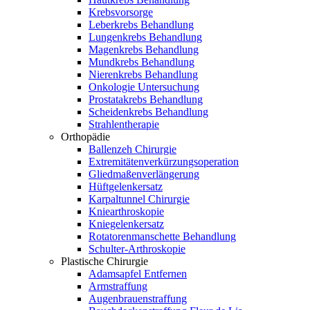
Krebsvorsorge
Leberkrebs Behandlung
Lungenkrebs Behandlung
Magenkrebs Behandlung
Mundkrebs Behandlung
Nierenkrebs Behandlung
Onkologie Untersuchung
Prostatakrebs Behandlung
Scheidenkrebs Behandlung
Strahlentherapie
Orthopädie
Ballenzeh Chirurgie
Extremitätenverkürzungsoperation
Gliedmaßenverlängerung
Hüftgelenkersatz
Karpaltunnel Chirurgie
Kniearthroskopie
Kniegelenkersatz
Rotatorenmanschette Behandlung
Schulter-Arthroskopie
Plastische Chirurgie
Adamsapfel Entfernen
Armstraffung
Augenbrauenstraffung