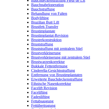
Bauchdeckenstraffung Fleur de Lis
Bauchnabeloperation
Bauchstraffung
Behandlung von Falten
Bodylifting
Brazilian Butt Lift
Brustfett-Transfer
Brustimplantate
Brustimplantat-Revision
Brustrekonstruktion
Bruststraffung
Bruststraffung mit zentralem Stiel
Brustverkleinerung
Brustverkleinerung mit zentralem Stiel
Brustwarzenkorrektur
Bukkale Fettentfernung
Cinderella-Gesichtsstraffung
Entfernung von Brustimplantaten
Erweiterte Bauchdeckenstraffung
Ethnische Nasenkorrektur
Facelift Revision
Facelifting
Fadenlifting
Fettabsaugung
Fettübertragung