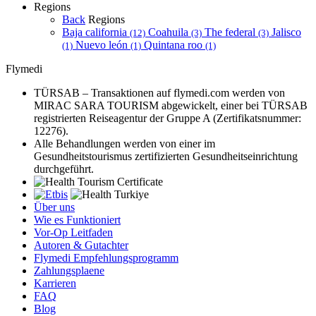
Regions
Back
Regions
Baja california
Coahuila
The federal
Jalisco
(12)
(3)
(3)
Nuevo león
Quintana roo
(1)
(1)
(1)
Flymedi
TÜRSAB – Transaktionen auf flymedi.com werden von
MIRAC SARA TOURISM abgewickelt, einer bei TÜRSAB
registrierten Reiseagentur der Gruppe A (Zertifikatsnummer:
12276).
Alle Behandlungen werden von einer im
Gesundheitstourismus zertifizierten Gesundheitseinrichtung
durchgeführt.
Über uns
Wie es Funktioniert
Vor-Op Leitfaden
Autoren & Gutachter
Flymedi Empfehlungsprogramm
Zahlungsplaene
Karrieren
FAQ
Blog