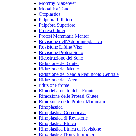
Mommy Makeover
MonaLisa Touch
Otoplastica
Palpebra Inferiore
Palpebra Superiore
Protesi Glutei
Protesi Mammarie Mentor
Revisione dell'Addominoplastica
Revisione Lifting Viso
Revisione Protesi Seno
Ricostruzione del Seno
Riduzione dei Glutei
Riduzione del Mento
Riduzione del Seno a Peduncolo Centrale
Riduzione dell'Areola
riduzione fronte
Rimodellamento della Fronte
Rimozione delle Protesi Glutee
Rimozione delle Protesi Mammarie
Rinoplastica
Rinoplastica Complicata
Rinoplastica di Revisione
Rinoplastica Etnica
Rinoplastica Etnica di Revisione
Rinoplastica Non Chirurgica