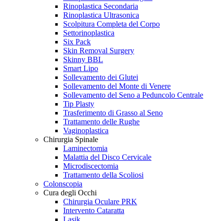
Rinoplastica Secondaria
Rinoplastica Ultrasonica
Scolpitura Completa del Corpo
Settorinoplastica
Six Pack
Skin Removal Surgery
Skinny BBL
Smart Lipo
Sollevamento dei Glutei
Sollevamento del Monte di Venere
Sollevamento del Seno a Peduncolo Centrale
Tip Plasty
Trasferimento di Grasso al Seno
Trattamento delle Rughe
Vaginoplastica
Chirurgia Spinale
Laminectomia
Malattia del Disco Cervicale
Microdiscectomia
Trattamento della Scoliosi
Colonscopia
Cura degli Occhi
Chirurgia Oculare PRK
Intervento Cataratta
Lasik