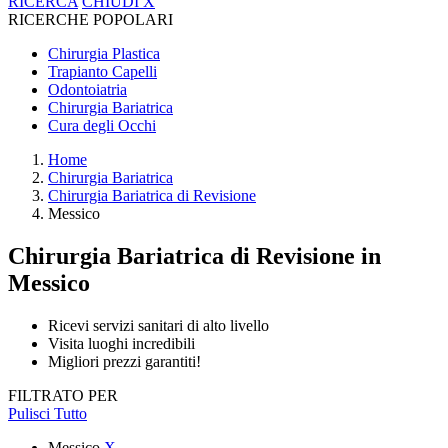
RICERCA
CHIUDI
X
RICERCHE POPOLARI
Chirurgia Plastica
Trapianto Capelli
Odontoiatria
Chirurgia Bariatrica
Cura degli Occhi
Home
Chirurgia Bariatrica
Chirurgia Bariatrica di Revisione
Messico
Chirurgia Bariatrica di Revisione
in
Messico
Ricevi servizi sanitari di alto livello
Visita luoghi incredibili
Migliori prezzi garantiti!
FILTRATO PER
Pulisci Tutto
Messico
X