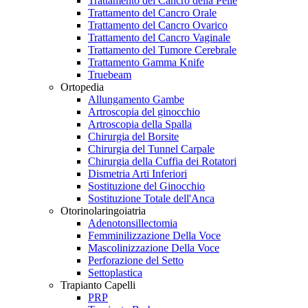
Trattamento del Cancro della Pelle
Trattamento del Cancro Orale
Trattamento del Cancro Ovarico
Trattamento del Cancro Vaginale
Trattamento del Tumore Cerebrale
Trattamento Gamma Knife
Truebeam
Ortopedia
Allungamento Gambe
Artroscopia del ginocchio
Artroscopia della Spalla
Chirurgia del Borsite
Chirurgia del Tunnel Carpale
Chirurgia della Cuffia dei Rotatori
Dismetria Arti Inferiori
Sostituzione del Ginocchio
Sostituzione Totale dell'Anca
Otorinolaringoiatria
Adenotonsillectomia
Femminilizzazione Della Voce
Mascolinizzazione Della Voce
Perforazione del Setto
Settoplastica
Trapianto Capelli
PRP