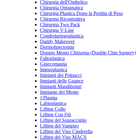
Chirurgia dell'Ombelico
Chirurgia Ortognatica
Chirurgia Plastica Dopo la Perdita di Peso
Chirurgia Ricostruttiva
Chirurgia Two Pack
Chirurgia V-Line
Condrolaringoplastica
Daddy Makeover
Dermolipectomia
Doppio Mento Chirurgia (Double Chin Surgery)
Falloplastica
Ginecomastia
Imenoplastica
Impianti dei Polpacci
Impianti delle Guance
Impianti Mandibolari
Impianto del Mento
J Plasma
Labioplastica
Lifting Collo
Lifting Con Fili
Lifting del Sopracciglio
Lifting del Vampiro
Lifting del Viso Cinderella
Lifting del Viso MACS