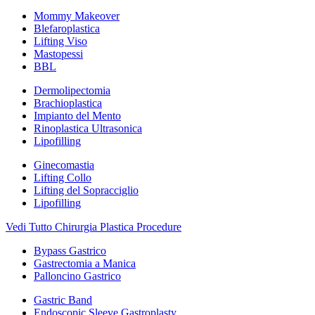
Mommy Makeover
Blefaroplastica
Lifting Viso
Mastopessi
BBL
Dermolipectomia
Brachioplastica
Impianto del Mento
Rinoplastica Ultrasonica
Lipofilling
Ginecomastia
Lifting Collo
Lifting del Sopracciglio
Lipofilling
Vedi Tutto Chirurgia Plastica Procedure
Bypass Gastrico
Gastrectomia a Manica
Palloncino Gastrico
Gastric Band
Endoscopic Sleeve Gastroplasty