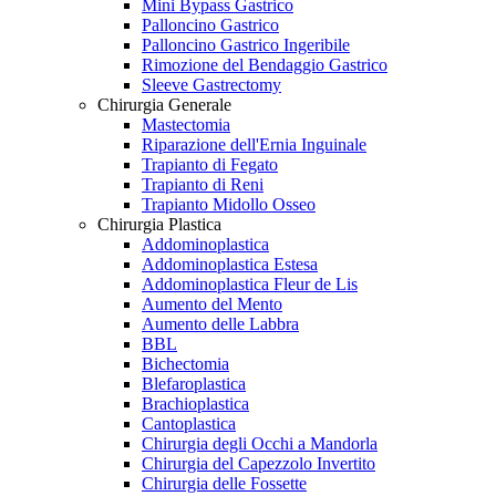
Mini Bypass Gastrico
Palloncino Gastrico
Palloncino Gastrico Ingeribile
Rimozione del Bendaggio Gastrico
Sleeve Gastrectomy
Chirurgia Generale
Mastectomia
Riparazione dell'Ernia Inguinale
Trapianto di Fegato
Trapianto di Reni
Trapianto Midollo Osseo
Chirurgia Plastica
Addominoplastica
Addominoplastica Estesa
Addominoplastica Fleur de Lis
Aumento del Mento
Aumento delle Labbra
BBL
Bichectomia
Blefaroplastica
Brachioplastica
Cantoplastica
Chirurgia degli Occhi a Mandorla
Chirurgia del Capezzolo Invertito
Chirurgia delle Fossette