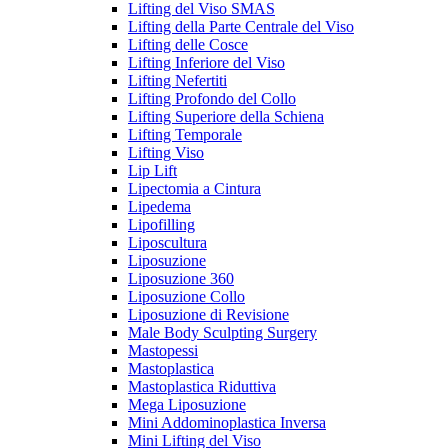
Lifting del Viso SMAS
Lifting della Parte Centrale del Viso
Lifting delle Cosce
Lifting Inferiore del Viso
Lifting Nefertiti
Lifting Profondo del Collo
Lifting Superiore della Schiena
Lifting Temporale
Lifting Viso
Lip Lift
Lipectomia a Cintura
Lipedema
Lipofilling
Liposcultura
Liposuzione
Liposuzione 360
Liposuzione Collo
Liposuzione di Revisione
Male Body Sculpting Surgery
Mastopessi
Mastoplastica
Mastoplastica Riduttiva
Mega Liposuzione
Mini Addominoplastica Inversa
Mini Lifting del Viso