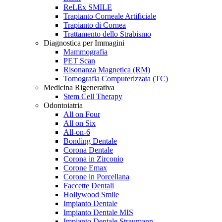
ReLEx SMILE
Trapianto Corneale Artificiale
Trapianto di Cornea
Trattamento dello Strabismo
Diagnostica per Immagini
Mammografia
PET Scan
Risonanza Magnetica (RM)
Tomografia Computerizzata (TC)
Medicina Rigenerativa
Stem Cell Therapy
Odontoiatria
All on Four
All on Six
All-on-6
Bonding Dentale
Corona Dentale
Corona in Zirconio
Corone Emax
Corone in Porcellana
Faccette Dentali
Hollywood Smile
Impianto Dentale
Impianto Dentale MIS
Impianto Dentale Straumann