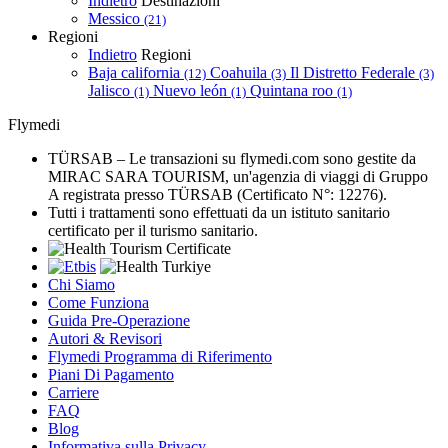
Indietro
Destinazioni
Messico
(21)
Regioni
Indietro
Regioni
Baja california
Coahuila
Il Distretto Federale
(12)
(3)
(3)
Jalisco
Nuevo león
Quintana roo
(1)
(1)
(1)
Flymedi
TÜRSAB – Le transazioni su flymedi.com sono gestite da
MIRAC SARA TOURISM, un'agenzia di viaggi di Gruppo
A registrata presso TÜRSAB (Certificato N°: 12276).
Tutti i trattamenti sono effettuati da un istituto sanitario
certificato per il turismo sanitario.
Chi Siamo
Come Funziona
Guida Pre-Operazione
Autori & Revisori
Flymedi Programma di Riferimento
Piani Di Pagamento
Carriere
FAQ
Blog
Informativa sulla Privacy