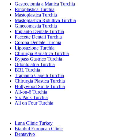
Gastrectomia a Manica Turchia
Rinoplastica Turchia
Mastoplastica Turchia
Mastoplastica Riduttiva Turchia
Ginecomastia Turchia
Impianto Dentale Turchia
Faccette Dentali Turchia
Corona Dentale Turchia
Liposuzione Turchia
Chirurgia Bariatrica Turchia
Bypass Gastrico Turchia
Odontoiatria Turchia
BBL Turchia
Trapianto Capelli Turchia
Chirurgia Plastica Turchia
Hollywood Smile Turchia
All-on-6 Turchia
Six Pack Turchia
All on Four Turchia
Cliniche Popolari
Luna Clinic Turkey
Istanbul European Clinic
Dentavivo