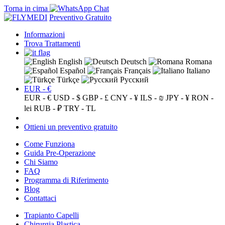
Torna in cima
Preventivo Gratuito
Informazioni
Trova Trattamenti
English
Deutsch
Romana
Español
Français
Italiano
Türkçe
Русский
EUR - €
EUR - €
USD - $
GBP - £
CNY - ¥
ILS - ₪
JPY - ¥
RON -
lei
RUB - ₽
TRY - TL
Ottieni un preventivo gratuito
Come Funziona
Guida Pre-Operazione
Chi Siamo
FAQ
Programma di Riferimento
Blog
Contattaci
Trapianto Capelli
Chirurgia Plastica