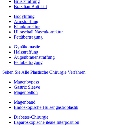
Bruststraffung
Brazilian Butt Lift
Bodylifting
Armstraffung
Kinnkorrektur
Ultraschall Nasenkorrektur
Fettübertragung
Gynäkomastie
Halsstraffung
Augenbrauenstraffung
Fettübertragung
Sehen Sie Alle Plastische Chirurgie Verfahren
Magenbypass
Gastric Sleeve
Magenballon
Magenband
Endoskopische Hülsengastroplastik
Diabetes-Chirurgie
Laparoskopische ileale Interposition