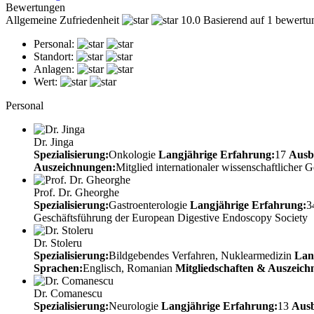
Bewertungen
Allgemeine Zufriedenheit
10.0
Basierend auf 1 bewertu
Personal:
Standort:
Anlagen:
Wert:
Personal
Dr. Jinga
Spezialisierung:
Onkologie
Langjährige Erfahrung:
17
Ausb
Auszeichnungen:
Mitglied internationaler wissenschaftlicher G
Prof. Dr. Gheorghe
Spezialisierung:
Gastroenterologie
Langjährige Erfahrung:
3
Geschäftsführung der European Digestive Endoscopy Society
Dr. Stoleru
Spezialisierung:
Bildgebendes Verfahren, Nuklearmedizin
Lan
Sprachen:
Englisch, Romanian
Mitgliedschaften & Auszeich
Dr. Comanescu
Spezialisierung:
Neurologie
Langjährige Erfahrung:
13
Ausb