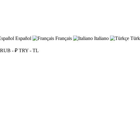
Español
Français
Italiano
Türk
RUB - ₽
TRY - TL