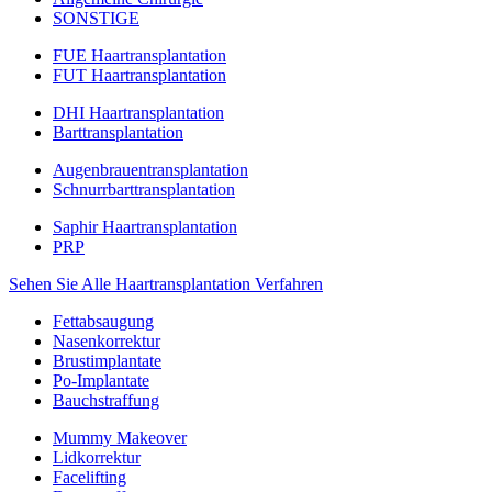
SONSTIGE
FUE Haartransplantation
FUT Haartransplantation
DHI Haartransplantation
Barttransplantation
Augenbrauentransplantation
Schnurrbarttransplantation
Saphir Haartransplantation
PRP
Sehen Sie Alle Haartransplantation Verfahren
Fettabsaugung
Nasenkorrektur
Brustimplantate
Po-Implantate
Bauchstraffung
Mummy Makeover
Lidkorrektur
Facelifting