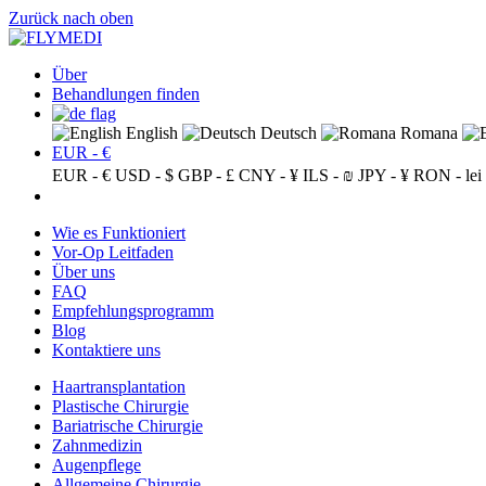
Zurück nach oben
Über
Behandlungen finden
English
Deutsch
Romana
EUR - €
EUR - €
USD - $
GBP - £
CNY - ¥
ILS - ₪
JPY - ¥
RON - lei
Wie es Funktioniert
Vor-Op Leitfaden
Über uns
FAQ
Empfehlungsprogramm
Blog
Kontaktiere uns
Haartransplantation
Plastische Chirurgie
Bariatrische Chirurgie
Zahnmedizin
Augenpflege
Allgemeine Chirurgie