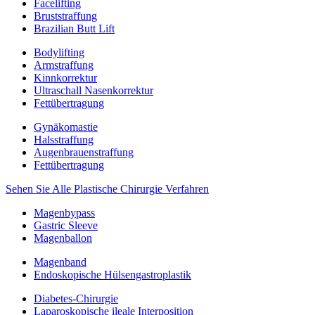
Facelifting
Bruststraffung
Brazilian Butt Lift
Bodylifting
Armstraffung
Kinnkorrektur
Ultraschall Nasenkorrektur
Fettübertragung
Gynäkomastie
Halsstraffung
Augenbrauenstraffung
Fettübertragung
Sehen Sie Alle Plastische Chirurgie Verfahren
Magenbypass
Gastric Sleeve
Magenballon
Magenband
Endoskopische Hülsengastroplastik
Diabetes-Chirurgie
Laparoskopische ileale Interposition