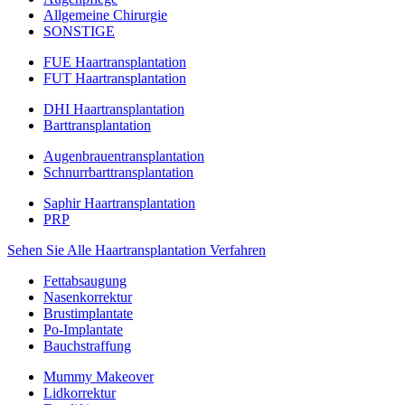
Allgemeine Chirurgie
SONSTIGE
FUE Haartransplantation
FUT Haartransplantation
DHI Haartransplantation
Barttransplantation
Augenbrauentransplantation
Schnurrbarttransplantation
Saphir Haartransplantation
PRP
Sehen Sie Alle Haartransplantation Verfahren
Fettabsaugung
Nasenkorrektur
Brustimplantate
Po-Implantate
Bauchstraffung
Mummy Makeover
Lidkorrektur