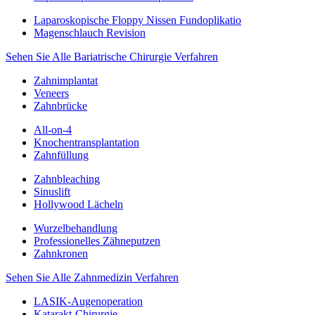
Laparoskopische Floppy Nissen Fundoplikatio
Magenschlauch Revision
Sehen Sie Alle Bariatrische Chirurgie Verfahren
Zahnimplantat
Veneers
Zahnbrücke
All-on-4
Knochentransplantation
Zahnfüllung
Zahnbleaching
Sinuslift
Hollywood Lächeln
Wurzelbehandlung
Professionelles Zähneputzen
Zahnkronen
Sehen Sie Alle Zahnmedizin Verfahren
LASIK-Augenoperation
Katarakt-Chirurgie