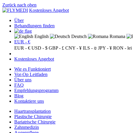
Zurück nach oben
Kostenloses Angebot
Über
Behandlungen finden
English
Deutsch
Romana
EUR - €
EUR - €
USD - $
GBP - £
CNY - ¥
ILS - ₪
JPY - ¥
RON - lei
Kostenloses Angebot
Wie es Funktioniert
Vor-Op Leitfaden
Über uns
FAQ
Empfehlungsprogramm
Blog
Kontaktiere uns
Haartransplantation
Plastische Chirurgie
Bariatrische Chirurgie
Zahnmedizin
Augenpflege