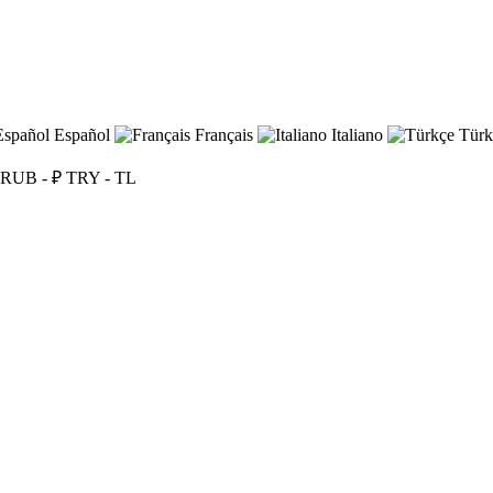
Español
Français
Italiano
Türk
RUB - ₽
TRY - TL