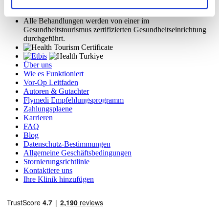
registrierten Reiseagentur der Gruppe A (Zertifikatsnummer:
12276).
Alle Behandlungen werden von einer im
Gesundheitstourismus zertifizierten Gesundheitseinrichtung
durchgeführt.
Über uns
Wie es Funktioniert
Vor-Op Leitfaden
Autoren & Gutachter
Flymedi Empfehlungsprogramm
Zahlungsplaene
Karrieren
FAQ
Blog
Datenschutz-Bestimmungen
Allgemeine Geschäftsbedingungen
Stornierungsrichtlinie
Kontaktiere uns
Ihre Klinik hinzufügen