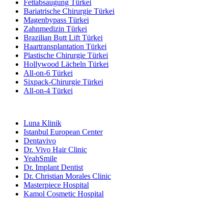
Fettabsaugung Türkei
Bariatrische Chirurgie Türkei
Magenbypass Türkei
Zahnmedizin Türkei
Brazilian Butt Lift Türkei
Haartransplantation Türkei
Plastische Chirurgie Türkei
Hollywood Lächeln Türkei
All-on-6 Türkei
Sixpack-Chirurgie Türkei
All-on-4 Türkei
Beliebte Kliniken
Luna Klinik
Istanbul European Center
Dentavivo
Dr. Vivo Hair Clinic
YeahSmile
Dr. Implant Dentist
Dr. Christian Morales Clinic
Masterpiece Hospital
Kamol Cosmetic Hospital
Beliebte Behandlungen in Mexiko