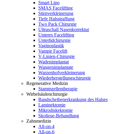
Smart Lipo
SMAS Facelifting
Stirnverkleinerung
Tiefe Halsstraffung
Two Pack Chirurgie
Ultraschall Nasenkorrektur
Unteres Facelifting
Unterlidchirurgie
Vaginoplastik
Vampir Facelift
V-Linien-Chirurgie
Wadenimplantat
Wangenimplantate
Warzenhofverkleinerung
Wiederherstellungschirurgie
Regenerative Medizin
Stammzellentherapie
Wirbelsäulenchirurgie
Bandscheibenerkrankung des Halses
Laminektomie
Mikrodiskektomie
Skoliose-Behandlung
Zahnmedizin
All-on-4
All-on-6