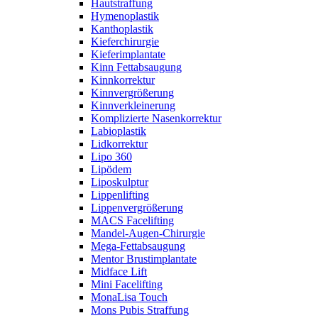
Hautstraffung
Hymenoplastik
Kanthoplastik
Kieferchirurgie
Kieferimplantate
Kinn Fettabsaugung
Kinnkorrektur
Kinnvergrößerung
Kinnverkleinerung
Komplizierte Nasenkorrektur
Labioplastik
Lidkorrektur
Lipo 360
Lipödem
Liposkulptur
Lippenlifting
Lippenvergrößerung
MACS Facelifting
Mandel-Augen-Chirurgie
Mega-Fettabsaugung
Mentor Brustimplantate
Midface Lift
Mini Facelifting
MonaLisa Touch
Mons Pubis Straffung