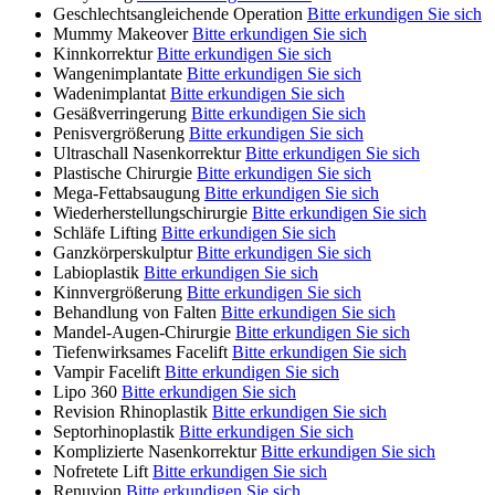
Geschlechtsangleichende Operation
Bitte erkundigen Sie sich
Mummy Makeover
Bitte erkundigen Sie sich
Kinnkorrektur
Bitte erkundigen Sie sich
Wangenimplantate
Bitte erkundigen Sie sich
Wadenimplantat
Bitte erkundigen Sie sich
Gesäßverringerung
Bitte erkundigen Sie sich
Penisvergrößerung
Bitte erkundigen Sie sich
Ultraschall Nasenkorrektur
Bitte erkundigen Sie sich
Plastische Chirurgie
Bitte erkundigen Sie sich
Mega-Fettabsaugung
Bitte erkundigen Sie sich
Wiederherstellungschirurgie
Bitte erkundigen Sie sich
Schläfe Lifting
Bitte erkundigen Sie sich
Ganzkörperskulptur
Bitte erkundigen Sie sich
Labioplastik
Bitte erkundigen Sie sich
Kinnvergrößerung
Bitte erkundigen Sie sich
Behandlung von Falten
Bitte erkundigen Sie sich
Mandel-Augen-Chirurgie
Bitte erkundigen Sie sich
Tiefenwirksames Facelift
Bitte erkundigen Sie sich
Vampir Facelift
Bitte erkundigen Sie sich
Lipo 360
Bitte erkundigen Sie sich
Revision Rhinoplastik
Bitte erkundigen Sie sich
Septorhinoplastik
Bitte erkundigen Sie sich
Komplizierte Nasenkorrektur
Bitte erkundigen Sie sich
Nofretete Lift
Bitte erkundigen Sie sich
Renuvion
Bitte erkundigen Sie sich