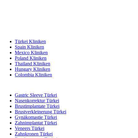
Beliebte Reiseziele
Türkei Kliniken
Spain Kliniken
Mexico Kliniken
Poland Kliniken
Thailand Kliniken
Hungary Kliniken
Colombia Kliniken
Beliebte Behandlungen in Türkei
Gastric Sleeve Türkei
Nasenkorrektur Türkei
Brustimplantate Türkei
Brustverkleinerung Türkei
Gynäkomastie Türkei
Zahnimplantat Türkei
Veneers Türkei
Zahnkronen Türkei