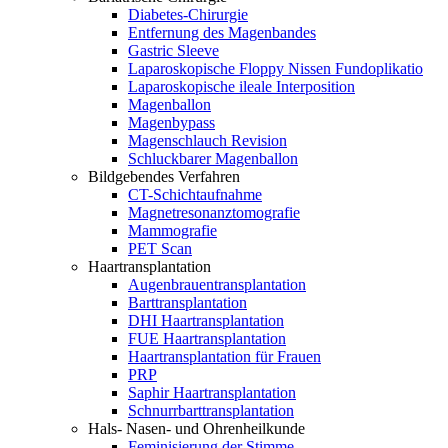
Diabetes-Chirurgie
Entfernung des Magenbandes
Gastric Sleeve
Laparoskopische Floppy Nissen Fundoplikatio
Laparoskopische ileale Interposition
Magenballon
Magenbypass
Magenschlauch Revision
Schluckbarer Magenballon
Bildgebendes Verfahren
CT-Schichtaufnahme
Magnetresonanztomografie
Mammografie
PET Scan
Haartransplantation
Augenbrauentransplantation
Barttransplantation
DHI Haartransplantation
FUE Haartransplantation
Haartransplantation für Frauen
PRP
Saphir Haartransplantation
Schnurrbarttransplantation
Hals- Nasen- und Ohrenheilkunde
Feminisierung der Stimme