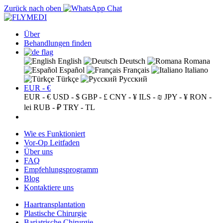
Zurück nach oben
Über
Behandlungen finden
English
Deutsch
Romana
Español
Français
Italiano
Türkçe
Русский
EUR - €
EUR - €
USD - $
GBP - £
CNY - ¥
ILS - ₪
JPY - ¥
RON -
lei
RUB - ₽
TRY - TL
Wie es Funktioniert
Vor-Op Leitfaden
Über uns
FAQ
Empfehlungsprogramm
Blog
Kontaktiere uns
Haartransplantation
Plastische Chirurgie
Bariatrische Chirurgie