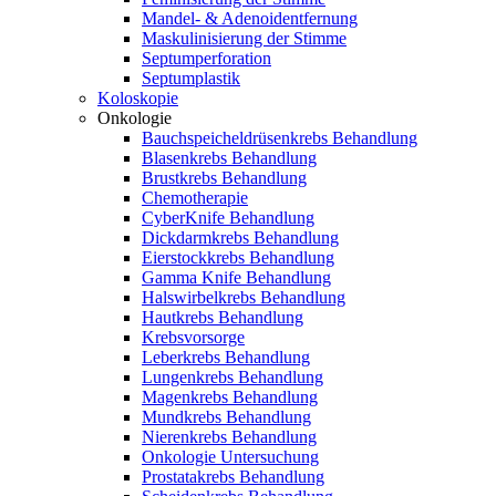
Mandel- & Adenoidentfernung
Maskulinisierung der Stimme
Septumperforation
Septumplastik
Koloskopie
Onkologie
Bauchspeicheldrüsenkrebs Behandlung
Blasenkrebs Behandlung
Brustkrebs Behandlung
Chemotherapie
CyberKnife Behandlung
Dickdarmkrebs Behandlung
Eierstockkrebs Behandlung
Gamma Knife Behandlung
Halswirbelkrebs Behandlung
Hautkrebs Behandlung
Krebsvorsorge
Leberkrebs Behandlung
Lungenkrebs Behandlung
Magenkrebs Behandlung
Mundkrebs Behandlung
Nierenkrebs Behandlung
Onkologie Untersuchung
Prostatakrebs Behandlung