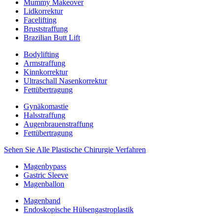
Mummy Makeover
Lidkorrektur
Facelifting
Bruststraffung
Brazilian Butt Lift
Bodylifting
Armstraffung
Kinnkorrektur
Ultraschall Nasenkorrektur
Fettübertragung
Gynäkomastie
Halsstraffung
Augenbrauenstraffung
Fettübertragung
Sehen Sie Alle Plastische Chirurgie Verfahren
Magenbypass
Gastric Sleeve
Magenballon
Magenband
Endoskopische Hülsengastroplastik