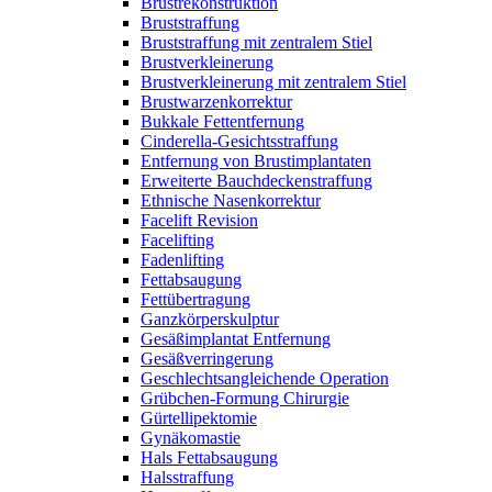
Brustrekonstruktion
Bruststraffung
Bruststraffung mit zentralem Stiel
Brustverkleinerung
Brustverkleinerung mit zentralem Stiel
Brustwarzenkorrektur
Bukkale Fettentfernung
Cinderella-Gesichtsstraffung
Entfernung von Brustimplantaten
Erweiterte Bauchdeckenstraffung
Ethnische Nasenkorrektur
Facelift Revision
Facelifting
Fadenlifting
Fettabsaugung
Fettübertragung
Ganzkörperskulptur
Gesäßimplantat Entfernung
Gesäßverringerung
Geschlechtsangleichende Operation
Grübchen-Formung Chirurgie
Gürtellipektomie
Gynäkomastie
Hals Fettabsaugung
Halsstraffung