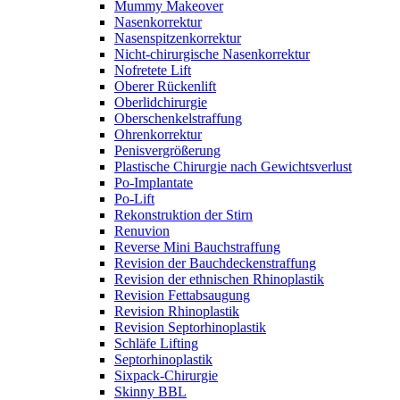
Mummy Makeover
Nasenkorrektur
Nasenspitzenkorrektur
Nicht-chirurgische Nasenkorrektur
Nofretete Lift
Oberer Rückenlift
Oberlidchirurgie
Oberschenkelstraffung
Ohrenkorrektur
Penisvergrößerung
Plastische Chirurgie nach Gewichtsverlust
Po-Implantate
Po-Lift
Rekonstruktion der Stirn
Renuvion
Reverse Mini Bauchstraffung
Revision der Bauchdeckenstraffung
Revision der ethnischen Rhinoplastik
Revision Fettabsaugung
Revision Rhinoplastik
Revision Septorhinoplastik
Schläfe Lifting
Septorhinoplastik
Sixpack-Chirurgie
Skinny BBL