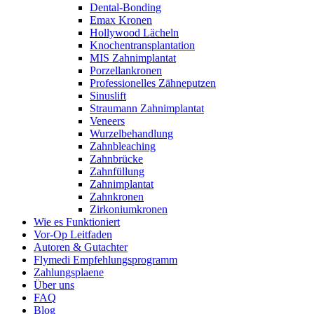
Dental-Bonding
Emax Kronen
Hollywood Lächeln
Knochentransplantation
MIS Zahnimplantat
Porzellankronen
Professionelles Zähneputzen
Sinuslift
Straumann Zahnimplantat
Veneers
Wurzelbehandlung
Zahnbleaching
Zahnbrücke
Zahnfüllung
Zahnimplantat
Zahnkronen
Zirkoniumkronen
Wie es Funktioniert
Vor-Op Leitfaden
Autoren & Gutachter
Flymedi Empfehlungsprogramm
Zahlungsplaene
Über uns
FAQ
Blog