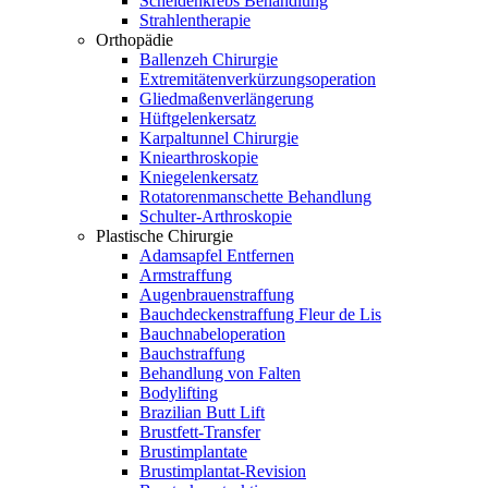
Scheidenkrebs Behandlung
Strahlentherapie
Orthopädie
Ballenzeh Chirurgie
Extremitätenverkürzungsoperation
Gliedmaßenverlängerung
Hüftgelenkersatz
Karpaltunnel Chirurgie
Kniearthroskopie
Kniegelenkersatz
Rotatorenmanschette Behandlung
Schulter-Arthroskopie
Plastische Chirurgie
Adamsapfel Entfernen
Armstraffung
Augenbrauenstraffung
Bauchdeckenstraffung Fleur de Lis
Bauchnabeloperation
Bauchstraffung
Behandlung von Falten
Bodylifting
Brazilian Butt Lift
Brustfett-Transfer
Brustimplantate
Brustimplantat-Revision