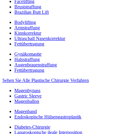
Facelifting
Bruststraffung
Brazilian Butt Lift
Bodylifting
Armstraffung
Kinnkorrektur
Ultraschall Nasenkorrektur
Fettübertragung
Gynäkomastie
Halsstraffung
Augenbrauenstraffung
Fettübertragung
Sehen Sie Alle Plastische Chirurgie Verfahren
Magenbypass
Gastric Sleeve
Magenballon
Magenband
Endoskopische Hülsengastroplastik
Diabetes-Chirurgie
Laparoskopische ileale Interposition