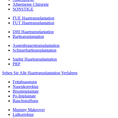
Allgemeine Chirurgie
SONSTIGE
FUE Haartransplantation
FUT Haartransplantation
DHI Haartransplantation
Barttransplantation
Augenbrauentransplantation
Schnurrbarttransplantation
Saphir Haartransplantation
PRP
Sehen Sie Alle Haartransplantation Verfahren
Fettabsaugung
Nasenkorrektur
Brustimplantate
Po-Implantate
Bauchstraffung
Mummy Makeover
Lidkorrektur