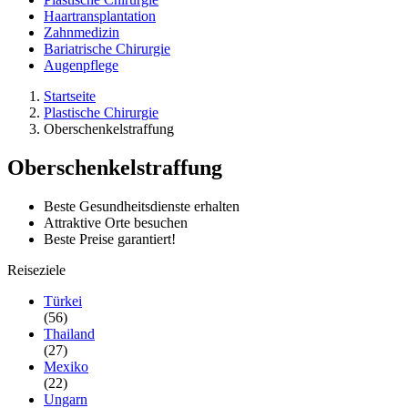
Haartransplantation
Zahnmedizin
Bariatrische Chirurgie
Augenpflege
Startseite
Plastische Chirurgie
Oberschenkelstraffung
Oberschenkelstraffung
Beste Gesundheitsdienste erhalten
Attraktive Orte besuchen
Beste Preise garantiert!
Reiseziele
Türkei
(56)
Thailand
(27)
Mexiko
(22)
Ungarn