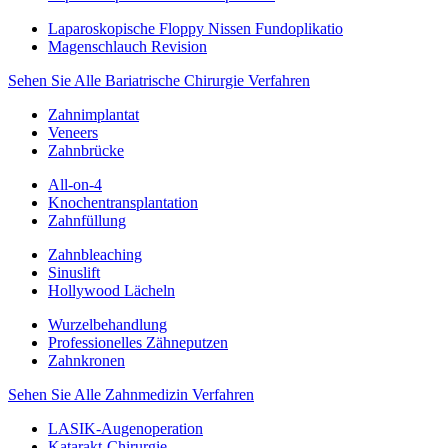
Laparoskopische Floppy Nissen Fundoplikatio
Magenschlauch Revision
Sehen Sie Alle Bariatrische Chirurgie Verfahren
Zahnimplantat
Veneers
Zahnbrücke
All-on-4
Knochentransplantation
Zahnfüllung
Zahnbleaching
Sinuslift
Hollywood Lächeln
Wurzelbehandlung
Professionelles Zähneputzen
Zahnkronen
Sehen Sie Alle Zahnmedizin Verfahren
LASIK-Augenoperation
Katarakt-Chirurgie