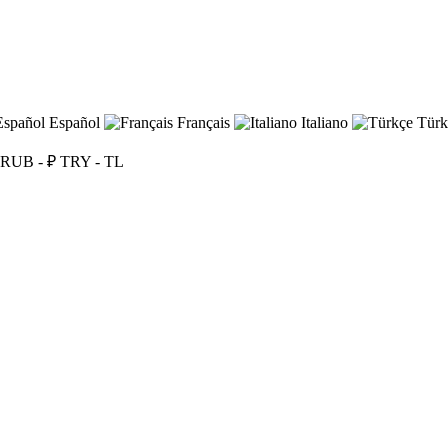
Español
Français
Italiano
Türk
RUB - ₽
TRY - TL