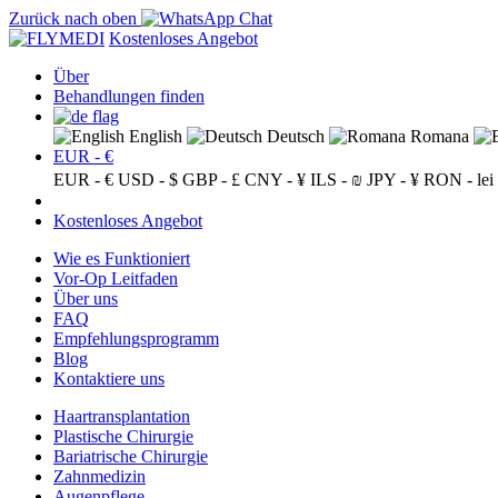
Zurück nach oben
Kostenloses Angebot
Über
Behandlungen finden
English
Deutsch
Romana
EUR - €
EUR - €
USD - $
GBP - £
CNY - ¥
ILS - ₪
JPY - ¥
RON - lei
Kostenloses Angebot
Wie es Funktioniert
Vor-Op Leitfaden
Über uns
FAQ
Empfehlungsprogramm
Blog
Kontaktiere uns
Haartransplantation
Plastische Chirurgie
Bariatrische Chirurgie
Zahnmedizin
Augenpflege