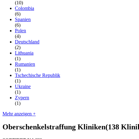
(10)
Colombia
(6)
Spanien
(6)
Polen
(4)
Deutschland
(2)
Lithuania
(1)
Rumanien
(1)
Tschechische Republik
(1)
Ukraine
(1)
Zypern
(1)
Mehr anzeigen +
Oberschenkelstraffung Kliniken
(138 Klini