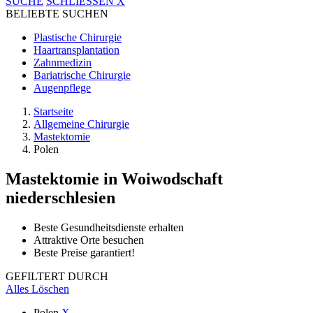
SUCHE
SCHLIESSEN
X
BELIEBTE SUCHEN
Plastische Chirurgie
Haartransplantation
Zahnmedizin
Bariatrische Chirurgie
Augenpflege
Startseite
Allgemeine Chirurgie
Mastektomie
Polen
Mastektomie
in Woiwodschaft
niederschlesien
Beste Gesundheitsdienste erhalten
Attraktive Orte besuchen
Beste Preise garantiert!
GEFILTERT DURCH
Alles Löschen
Polen
X