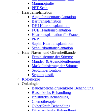
Mammografie
PET Scan
Haartransplantation
Augenbrauentransplantation
Barttransplantation
DHI Haartransplantation
FUE Haartransplantation
Haartransplantation für Frauen
PRP
Saphir Haartransplantation
Schnurrbarttransplantation
Hals- Nasen- und Ohrenheilkunde
Feminisierung der Stimme
Mandel- & Adenoidentfernung
Maskulinisierung der Stimme
Septumperforation
Septumplastik
Koloskopie
Onkologie
Bauchspeicheldrüsenkrebs Behandlung
Blasenkrebs Behandlung
Brustkrebs Behandlung
Chemotherapie
CyberKnife Behandlung
Dickdarmkrebs Behandlung