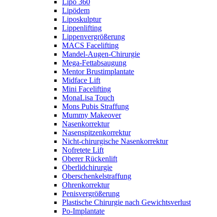
Lipo 360
Lipödem
Liposkulptur
Lippenlifting
Lippenvergrößerung
MACS Facelifting
Mandel-Augen-Chirurgie
Mega-Fettabsaugung
Mentor Brustimplantate
Midface Lift
Mini Facelifting
MonaLisa Touch
Mons Pubis Straffung
Mummy Makeover
Nasenkorrektur
Nasenspitzenkorrektur
Nicht-chirurgische Nasenkorrektur
Nofretete Lift
Oberer Rückenlift
Oberlidchirurgie
Oberschenkelstraffung
Ohrenkorrektur
Penisvergrößerung
Plastische Chirurgie nach Gewichtsverlust
Po-Implantate