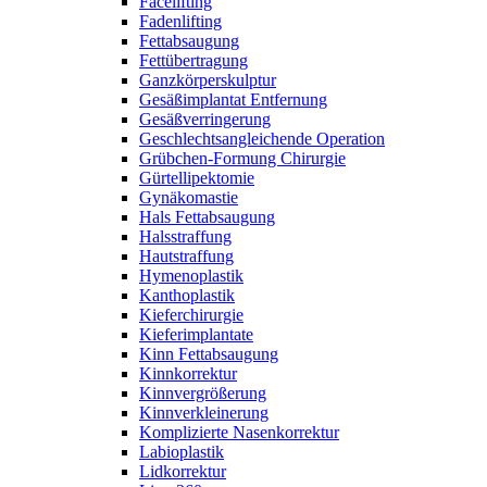
Facelifting
Fadenlifting
Fettabsaugung
Fettübertragung
Ganzkörperskulptur
Gesäßimplantat Entfernung
Gesäßverringerung
Geschlechtsangleichende Operation
Grübchen-Formung Chirurgie
Gürtellipektomie
Gynäkomastie
Hals Fettabsaugung
Halsstraffung
Hautstraffung
Hymenoplastik
Kanthoplastik
Kieferchirurgie
Kieferimplantate
Kinn Fettabsaugung
Kinnkorrektur
Kinnvergrößerung
Kinnverkleinerung
Komplizierte Nasenkorrektur
Labioplastik
Lidkorrektur