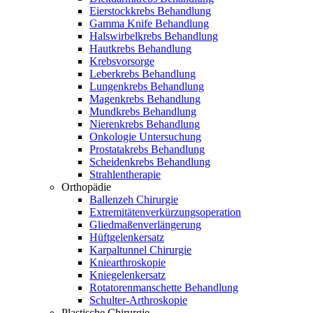
Eierstockkrebs Behandlung
Gamma Knife Behandlung
Halswirbelkrebs Behandlung
Hautkrebs Behandlung
Krebsvorsorge
Leberkrebs Behandlung
Lungenkrebs Behandlung
Magenkrebs Behandlung
Mundkrebs Behandlung
Nierenkrebs Behandlung
Onkologie Untersuchung
Prostatakrebs Behandlung
Scheidenkrebs Behandlung
Strahlentherapie
Orthopädie
Ballenzeh Chirurgie
Extremitätenverkürzungsoperation
Gliedmaßenverlängerung
Hüftgelenkersatz
Karpaltunnel Chirurgie
Kniearthroskopie
Kniegelenkersatz
Rotatorenmanschette Behandlung
Schulter-Arthroskopie
Plastische Chirurgie