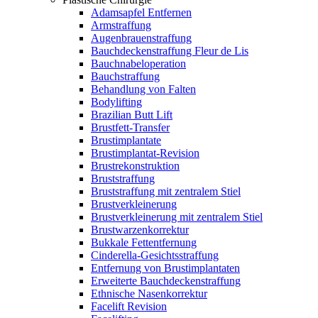
Adamsapfel Entfernen
Armstraffung
Augenbrauenstraffung
Bauchdeckenstraffung Fleur de Lis
Bauchnabeloperation
Bauchstraffung
Behandlung von Falten
Bodylifting
Brazilian Butt Lift
Brustfett-Transfer
Brustimplantate
Brustimplantat-Revision
Brustrekonstruktion
Bruststraffung
Bruststraffung mit zentralem Stiel
Brustverkleinerung
Brustverkleinerung mit zentralem Stiel
Brustwarzenkorrektur
Bukkale Fettentfernung
Cinderella-Gesichtsstraffung
Entfernung von Brustimplantaten
Erweiterte Bauchdeckenstraffung
Ethnische Nasenkorrektur
Facelift Revision