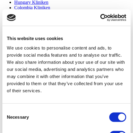
Hungary Kliniken
Colombia Kliniken
Beliebte Behandlungen in Türkei
Gastric Sleeve Türkei
Nasenkorrektur Türkei
Brustimplantate Türkei
This website uses cookies
Brustverkleinerung Türkei
We use cookies to personalise content and ads, to
Gynäkomastie Türkei
Zahnimplantat Türkei
provide social media features and to analyse our traffic.
Veneers Türkei
We also share information about your use of our site with
Zahnkronen Türkei
our social media, advertising and analytics partners who
Fettabsaugung Türkei
Bariatrische Chirurgie Türkei
may combine it with other information that you’ve
Magenbypass Türkei
provided to them or that they’ve collected from your use
Zahnmedizin Türkei
of their services.
Brazilian Butt Lift Türkei
Haartransplantation Türkei
Plastische Chirurgie Türkei
Hollywood Lächeln Türkei
Consent
All-on-6 Türkei
Necessary
Sixpack-Chirurgie Türkei
Selection
All-on-4 Türkei