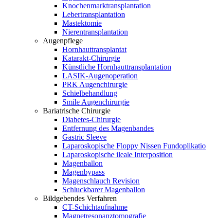
Knochenmarktransplantation
Lebertransplantation
Mastektomie
Nierentransplantation
Augenpflege
Hornhauttransplantat
Katarakt-Chirurgie
Künstliche Hornhauttransplantation
LASIK-Augenoperation
PRK Augenchirurgie
Schielbehandlung
Smile Augenchirurgie
Bariatrische Chirurgie
Diabetes-Chirurgie
Entfernung des Magenbandes
Gastric Sleeve
Laparoskopische Floppy Nissen Fundoplikatio
Laparoskopische ileale Interposition
Magenballon
Magenbypass
Magenschlauch Revision
Schluckbarer Magenballon
Bildgebendes Verfahren
CT-Schichtaufnahme
Magnetresonanztomografie