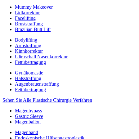
Mummy Makeover
Lidkorrektur
Facelifting
Bruststraffung
Brazilian Butt Lift
Bodylifting
Armstraffung
Kinnkorrektur
Ultraschall Nasenkorrektur
Fettübertragung
Gynäkomastie
Halsstraffung
Augenbrauenstraffung
Fettübertragung
Sehen Sie Alle Plastische Chirurgie Verfahren
Magenbypass
Gastric Sleeve
Magenballon
Magenband
Endoskopische Hülsengastroplastik