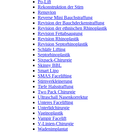
Po-Lift
Rekonstruktion der Stirn
Renuvion
Reverse Mini Bauchstraffung
Revision der Bauchdeckenstraffung
Revision der ethnischen Rhinoplastik
Revision Fettabsaugung
Revision Rhinoplastik
Revision Septorhinoplastik
Schläfe Lifting
Septorhinoplastik
Sixpack-Chirurgie
Skinny BBL
Smart Lipo
SMAS Facelifting
Stirnverkleinerung
Tiefe Halsstraffung
Two Pack Chirurgie
Ultraschall Nasenkorrektur
Unteres Facelifting
Unterlidchirurgie
Vaginoplastik
Vampir Facelift
V-Linien-Chirurgie
Wadenimplantat