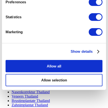
Beliebte Kliniken
Preferences
Luna Klinik
Istanbul European Center
Dentavivo
Statistics
Dr. Vivo Hair Clinic
YeahSmile
Dr. Implant Dentist
Marketing
Dr. Christian Morales Clinic
Masterpiece Hospital
Kamol Cosmetic Hospital
Beliebte Behandlungen in Mexiko
Show details
Zahnimplantat Mexiko
Bauchstraffung Mexiko
Allow all
Mummy Makeover Mexiko
Brustimplantate Mexiko
Fettabsaugung Mexiko
Allow selection
Beliebte Behandlungen in Thailand
Nasenkorrektur Thailand
Veneers Thailand
Brustimplantate Thailand
Zahnimplantat Thailand