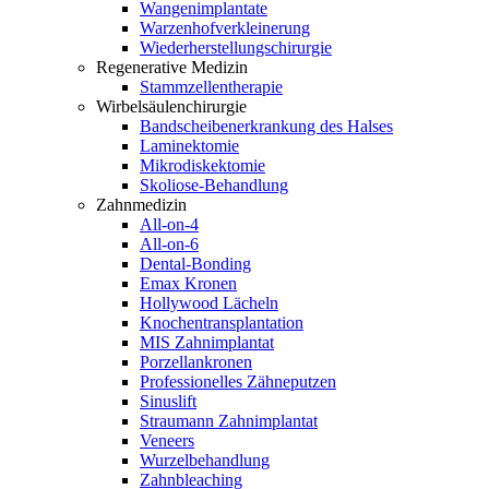
Wangenimplantate
Warzenhofverkleinerung
Wiederherstellungschirurgie
Regenerative Medizin
Stammzellentherapie
Wirbelsäulenchirurgie
Bandscheibenerkrankung des Halses
Laminektomie
Mikrodiskektomie
Skoliose-Behandlung
Zahnmedizin
All-on-4
All-on-6
Dental-Bonding
Emax Kronen
Hollywood Lächeln
Knochentransplantation
MIS Zahnimplantat
Porzellankronen
Professionelles Zähneputzen
Sinuslift
Straumann Zahnimplantat
Veneers
Wurzelbehandlung
Zahnbleaching