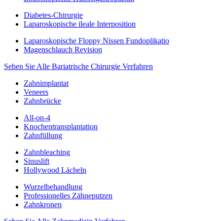
Diabetes-Chirurgie
Laparoskopische ileale Interposition
Laparoskopische Floppy Nissen Fundoplikatio
Magenschlauch Revision
Sehen Sie Alle Bariatrische Chirurgie Verfahren
Zahnimplantat
Veneers
Zahnbrücke
All-on-4
Knochentransplantation
Zahnfüllung
Zahnbleaching
Sinuslift
Hollywood Lächeln
Wurzelbehandlung
Professionelles Zähneputzen
Zahnkronen