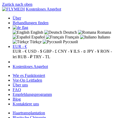
Zurück nach oben
Kostenloses Angebot
Über
Behandlungen finden
English
Deutsch
Romana
Español
Français
Italiano
Türkçe
Русский
EUR - €
EUR - €
USD - $
GBP - £
CNY - ¥
ILS - ₪
JPY - ¥
RON -
lei
RUB - ₽
TRY - TL
Kostenloses Angebot
Wie es Funktioniert
Vor-Op Leitfaden
Über uns
FAQ
Empfehlungsprogramm
Blog
Kontaktiere uns
Haartransplantation
Plastische Chirurgie