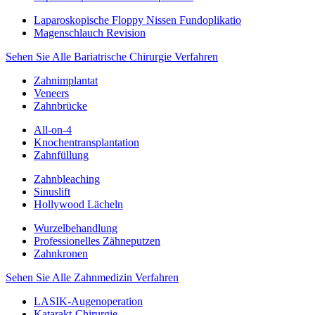
Laparoskopische Floppy Nissen Fundoplikatio
Magenschlauch Revision
Sehen Sie Alle Bariatrische Chirurgie Verfahren
Zahnimplantat
Veneers
Zahnbrücke
All-on-4
Knochentransplantation
Zahnfüllung
Zahnbleaching
Sinuslift
Hollywood Lächeln
Wurzelbehandlung
Professionelles Zähneputzen
Zahnkronen
Sehen Sie Alle Zahnmedizin Verfahren
LASIK-Augenoperation
Katarakt-Chirurgie