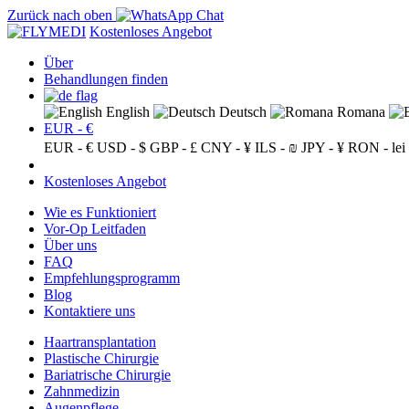
Zurück nach oben
Kostenloses Angebot
Über
Behandlungen finden
English
Deutsch
Romana
EUR - €
EUR - €
USD - $
GBP - £
CNY - ¥
ILS - ₪
JPY - ¥
RON - lei
Kostenloses Angebot
Wie es Funktioniert
Vor-Op Leitfaden
Über uns
FAQ
Empfehlungsprogramm
Blog
Kontaktiere uns
Haartransplantation
Plastische Chirurgie
Bariatrische Chirurgie
Zahnmedizin
Augenpflege