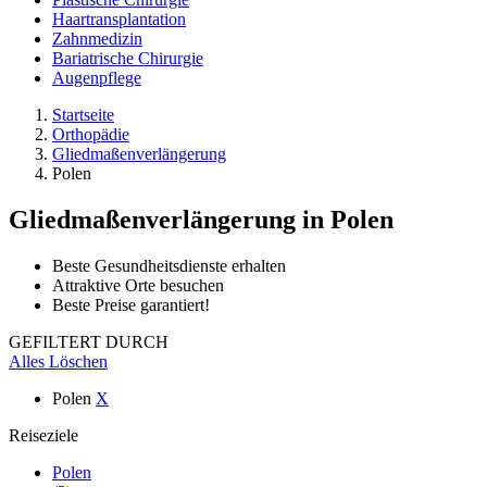
Haartransplantation
Zahnmedizin
Bariatrische Chirurgie
Augenpflege
Startseite
Orthopädie
Gliedmaßenverlängerung
Polen
Gliedmaßenverlängerung
in Polen
Beste Gesundheitsdienste erhalten
Attraktive Orte besuchen
Beste Preise garantiert!
GEFILTERT DURCH
Alles Löschen
Polen
X
Reiseziele
Polen