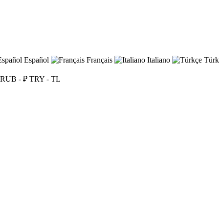
Español
Français
Italiano
Türk
RUB - ₽
TRY - TL