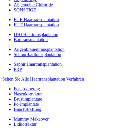
Allgemeine Chirurgie
SONSTIGE
FUE Haartransplantation
FUT Haartransplantation
DHI Haartransplantation
Barttransplantation
Augenbrauentransplantation
Schnurrbarttransplantation
Saphir Haartransplantation
PRP
Sehen Sie Alle Haartransplantation Verfahren
Fettabsaugung
Nasenkorrektur
Brustimplantate
Po-Implantate
Bauchstraffung
Mummy Makeover
Lidkorrektur