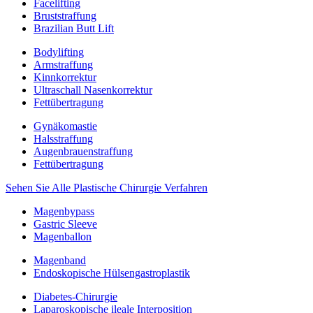
Facelifting
Bruststraffung
Brazilian Butt Lift
Bodylifting
Armstraffung
Kinnkorrektur
Ultraschall Nasenkorrektur
Fettübertragung
Gynäkomastie
Halsstraffung
Augenbrauenstraffung
Fettübertragung
Sehen Sie Alle Plastische Chirurgie Verfahren
Magenbypass
Gastric Sleeve
Magenballon
Magenband
Endoskopische Hülsengastroplastik
Diabetes-Chirurgie
Laparoskopische ileale Interposition