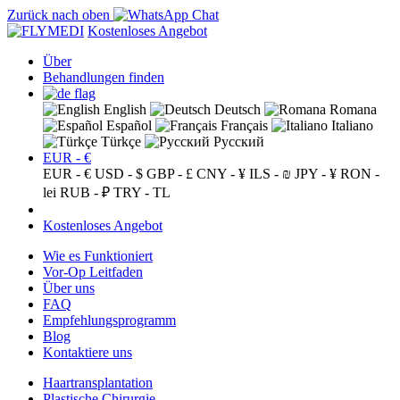
Zurück nach oben
Kostenloses Angebot
Über
Behandlungen finden
English
Deutsch
Romana
Español
Français
Italiano
Türkçe
Русский
EUR - €
EUR - €
USD - $
GBP - £
CNY - ¥
ILS - ₪
JPY - ¥
RON -
lei
RUB - ₽
TRY - TL
Kostenloses Angebot
Wie es Funktioniert
Vor-Op Leitfaden
Über uns
FAQ
Empfehlungsprogramm
Blog
Kontaktiere uns
Haartransplantation
Plastische Chirurgie