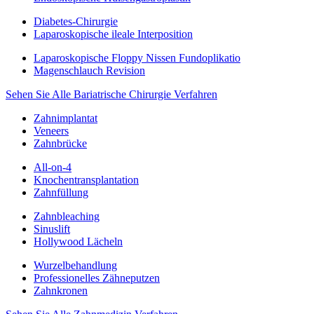
Diabetes-Chirurgie
Laparoskopische ileale Interposition
Laparoskopische Floppy Nissen Fundoplikatio
Magenschlauch Revision
Sehen Sie Alle Bariatrische Chirurgie Verfahren
Zahnimplantat
Veneers
Zahnbrücke
All-on-4
Knochentransplantation
Zahnfüllung
Zahnbleaching
Sinuslift
Hollywood Lächeln
Wurzelbehandlung
Professionelles Zähneputzen
Zahnkronen