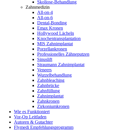
Skoliose-Behandlung
Zahnmedizin
All-on-4
All-on-6
Dental-Bonding
Emax Kronen
Hollywood Lächeln
Knochentransplantation
MIS Zahnimplantat
Porzellankronen
Professionelles Zähneputzen
Sinuslift
Straumann Zahnimplantat
Veneers
Wurzelbehandlung
Zahnbleaching
Zahnbrücke
Zahnfüllung
Zahnimplantat
Zahnkronen
Zirkoniumkronen
Wie es Funktioniert
Vor-Op Leitfaden
Autoren & Gutachter
Flymedi Empfehlungsprogramm