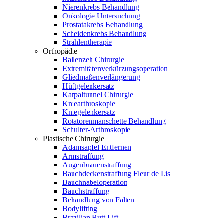
Nierenkrebs Behandlung
Onkologie Untersuchung
Prostatakrebs Behandlung
Scheidenkrebs Behandlung
Strahlentherapie
Orthopädie
Ballenzeh Chirurgie
Extremitätenverkürzungsoperation
Gliedmaßenverlängerung
Hüftgelenkersatz
Karpaltunnel Chirurgie
Kniearthroskopie
Kniegelenkersatz
Rotatorenmanschette Behandlung
Schulter-Arthroskopie
Plastische Chirurgie
Adamsapfel Entfernen
Armstraffung
Augenbrauenstraffung
Bauchdeckenstraffung Fleur de Lis
Bauchnabeloperation
Bauchstraffung
Behandlung von Falten
Bodylifting
Brazilian Butt Lift