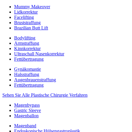
Mummy Makeover
Lidkorrektur
Facelifting
Bruststraffung
Brazilian Butt Lift
Bodylifting
Armstraffung
Kinnkorrektur
Ultraschall Nasenkorrektur
Fettübertragung
Gynäkomastie
Halsstraffung
Augenbrauenstraffung
Fettübertragung
Sehen Sie Alle Plastische Chirurgie Verfahren
Magenbypass
Gastric Sleeve
Magenballon
Magenband
Endoskopische Hülsengastroplastik