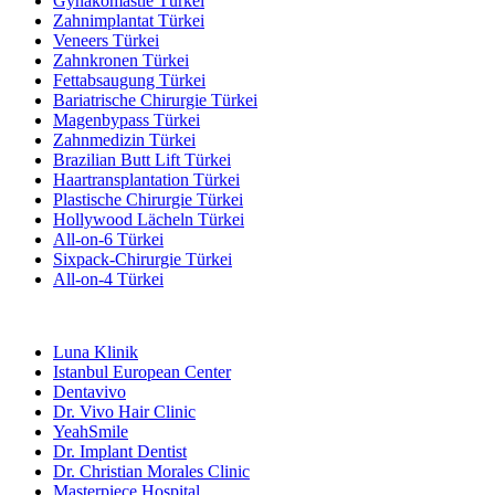
Gynäkomastie Türkei
Zahnimplantat Türkei
Veneers Türkei
Zahnkronen Türkei
Fettabsaugung Türkei
Bariatrische Chirurgie Türkei
Magenbypass Türkei
Zahnmedizin Türkei
Brazilian Butt Lift Türkei
Haartransplantation Türkei
Plastische Chirurgie Türkei
Hollywood Lächeln Türkei
All-on-6 Türkei
Sixpack-Chirurgie Türkei
All-on-4 Türkei
Beliebte Kliniken
Luna Klinik
Istanbul European Center
Dentavivo
Dr. Vivo Hair Clinic
YeahSmile
Dr. Implant Dentist
Dr. Christian Morales Clinic
Masterpiece Hospital