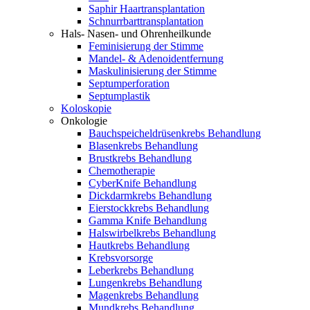
Saphir Haartransplantation
Schnurrbarttransplantation
Hals- Nasen- und Ohrenheilkunde
Feminisierung der Stimme
Mandel- & Adenoidentfernung
Maskulinisierung der Stimme
Septumperforation
Septumplastik
Koloskopie
Onkologie
Bauchspeicheldrüsenkrebs Behandlung
Blasenkrebs Behandlung
Brustkrebs Behandlung
Chemotherapie
CyberKnife Behandlung
Dickdarmkrebs Behandlung
Eierstockkrebs Behandlung
Gamma Knife Behandlung
Halswirbelkrebs Behandlung
Hautkrebs Behandlung
Krebsvorsorge
Leberkrebs Behandlung
Lungenkrebs Behandlung
Magenkrebs Behandlung
Mundkrebs Behandlung