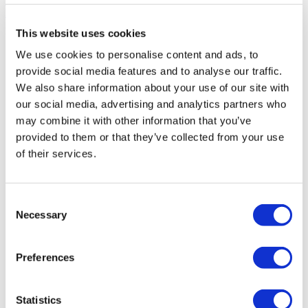
16 Bewertungen
Klinik Kontaktieren
Sie haben angesehen 10 of 41 kliniken
This website uses cookies
MEHR KLINIK LADEN
We use cookies to personalise content and ads, to
provide social media features and to analyse our traffic.
We also share information about your use of our site with
our social media, advertising and analytics partners who
may combine it with other information that you’ve
provided to them or that they’ve collected from your use
of their services.
Consent
Necessary
Selection
FILTER
ALLES LÖSCHEN
Reiseziele
Back
Reiseziele
Preferences
Türkei
Mexiko
Zypern
Thailand
(19)
(7)
(4)
(3)
Deutschland
Polen
Rumanien
Colombia
(2)
(2)
(2)
(1)
Spanien
(1)
Statistics