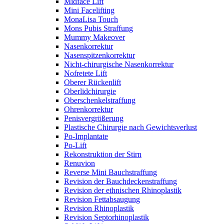
Midface Lift
Mini Facelifting
MonaLisa Touch
Mons Pubis Straffung
Mummy Makeover
Nasenkorrektur
Nasenspitzenkorrektur
Nicht-chirurgische Nasenkorrektur
Nofretete Lift
Oberer Rückenlift
Oberlidchirurgie
Oberschenkelstraffung
Ohrenkorrektur
Penisvergrößerung
Plastische Chirurgie nach Gewichtsverlust
Po-Implantate
Po-Lift
Rekonstruktion der Stirn
Renuvion
Reverse Mini Bauchstraffung
Revision der Bauchdeckenstraffung
Revision der ethnischen Rhinoplastik
Revision Fettabsaugung
Revision Rhinoplastik
Revision Septorhinoplastik