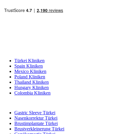
Beliebte Reiseziele
Türkei Kliniken
Spain Kliniken
Mexico Kliniken
Poland Kliniken
Thailand Kliniken
Hungary Kliniken
Colombia Kliniken
Beliebte Behandlungen in Türkei
Gastric Sleeve Türkei
Nasenkorrektur Türkei
Brustimplantate Türkei
Brustverkleinerung Türkei