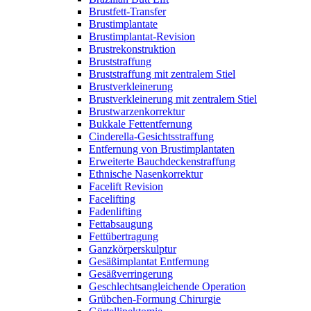
Brustfett-Transfer
Brustimplantate
Brustimplantat-Revision
Brustrekonstruktion
Bruststraffung
Bruststraffung mit zentralem Stiel
Brustverkleinerung
Brustverkleinerung mit zentralem Stiel
Brustwarzenkorrektur
Bukkale Fettentfernung
Cinderella-Gesichtsstraffung
Entfernung von Brustimplantaten
Erweiterte Bauchdeckenstraffung
Ethnische Nasenkorrektur
Facelift Revision
Facelifting
Fadenlifting
Fettabsaugung
Fettübertragung
Ganzkörperskulptur
Gesäßimplantat Entfernung
Gesäßverringerung
Geschlechtsangleichende Operation
Grübchen-Formung Chirurgie