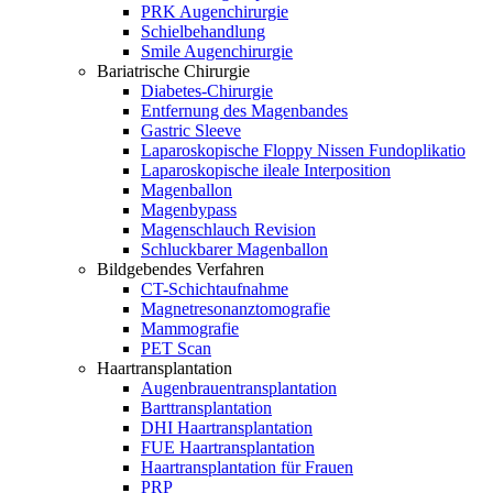
PRK Augenchirurgie
Schielbehandlung
Smile Augenchirurgie
Bariatrische Chirurgie
Diabetes-Chirurgie
Entfernung des Magenbandes
Gastric Sleeve
Laparoskopische Floppy Nissen Fundoplikatio
Laparoskopische ileale Interposition
Magenballon
Magenbypass
Magenschlauch Revision
Schluckbarer Magenballon
Bildgebendes Verfahren
CT-Schichtaufnahme
Magnetresonanztomografie
Mammografie
PET Scan
Haartransplantation
Augenbrauentransplantation
Barttransplantation
DHI Haartransplantation
FUE Haartransplantation
Haartransplantation für Frauen
PRP