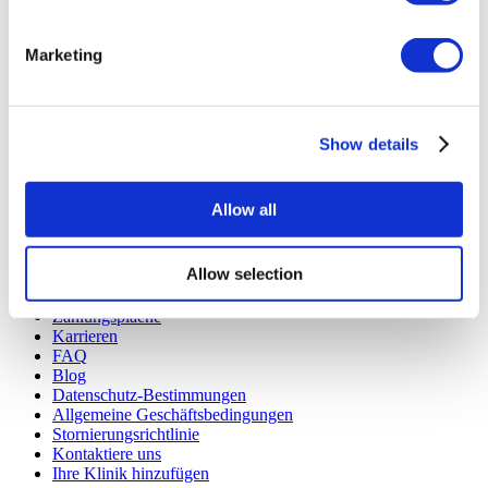
Flymedi
TÜRSAB – Transaktionen auf flymedi.com werden von
Marketing
MIRAC SARA TOURISM abgewickelt, einer bei TÜRSAB
registrierten Reiseagentur der Gruppe A (Zertifikatsnummer:
12276).
Alle Behandlungen werden von einer im
Gesundheitstourismus zertifizierten Gesundheitseinrichtung
Show details
durchgeführt.
Allow all
Über uns
Wie es Funktioniert
Vor-Op Leitfaden
Allow selection
Autoren & Gutachter
Flymedi Empfehlungsprogramm
Zahlungsplaene
Karrieren
FAQ
Blog
Datenschutz-Bestimmungen
Allgemeine Geschäftsbedingungen
Stornierungsrichtlinie
Kontaktiere uns
Ihre Klinik hinzufügen