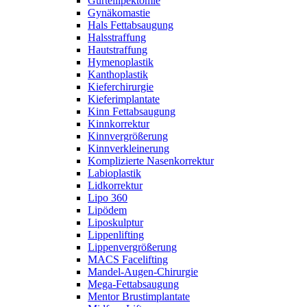
Gürtellipektomie
Gynäkomastie
Hals Fettabsaugung
Halsstraffung
Hautstraffung
Hymenoplastik
Kanthoplastik
Kieferchirurgie
Kieferimplantate
Kinn Fettabsaugung
Kinnkorrektur
Kinnvergrößerung
Kinnverkleinerung
Komplizierte Nasenkorrektur
Labioplastik
Lidkorrektur
Lipo 360
Lipödem
Liposkulptur
Lippenlifting
Lippenvergrößerung
MACS Facelifting
Mandel-Augen-Chirurgie
Mega-Fettabsaugung
Mentor Brustimplantate