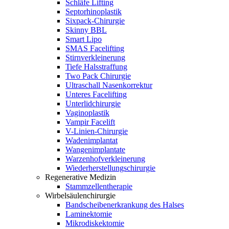
Schläfe Lifting
Septorhinoplastik
Sixpack-Chirurgie
Skinny BBL
Smart Lipo
SMAS Facelifting
Stirnverkleinerung
Tiefe Halsstraffung
Two Pack Chirurgie
Ultraschall Nasenkorrektur
Unteres Facelifting
Unterlidchirurgie
Vaginoplastik
Vampir Facelift
V-Linien-Chirurgie
Wadenimplantat
Wangenimplantate
Warzenhofverkleinerung
Wiederherstellungschirurgie
Regenerative Medizin
Stammzellentherapie
Wirbelsäulenchirurgie
Bandscheibenerkrankung des Halses
Laminektomie
Mikrodiskektomie