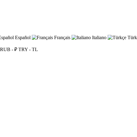
Español
Français
Italiano
Türk
RUB - ₽
TRY - TL