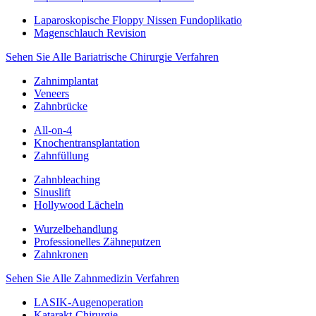
Laparoskopische Floppy Nissen Fundoplikatio
Magenschlauch Revision
Sehen Sie Alle Bariatrische Chirurgie Verfahren
Zahnimplantat
Veneers
Zahnbrücke
All-on-4
Knochentransplantation
Zahnfüllung
Zahnbleaching
Sinuslift
Hollywood Lächeln
Wurzelbehandlung
Professionelles Zähneputzen
Zahnkronen
Sehen Sie Alle Zahnmedizin Verfahren
LASIK-Augenoperation
Katarakt-Chirurgie