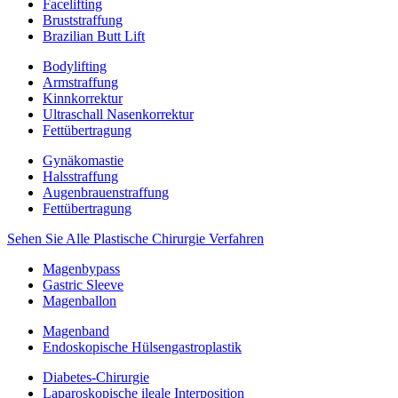
Facelifting
Bruststraffung
Brazilian Butt Lift
Bodylifting
Armstraffung
Kinnkorrektur
Ultraschall Nasenkorrektur
Fettübertragung
Gynäkomastie
Halsstraffung
Augenbrauenstraffung
Fettübertragung
Sehen Sie Alle Plastische Chirurgie Verfahren
Magenbypass
Gastric Sleeve
Magenballon
Magenband
Endoskopische Hülsengastroplastik
Diabetes-Chirurgie
Laparoskopische ileale Interposition