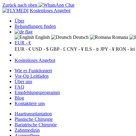
Zurück nach oben
Kostenloses Angebot
Über
Behandlungen finden
English
Deutsch
Romana
EUR - €
EUR - €
USD - $
GBP - £
CNY - ¥
ILS - ₪
JPY - ¥
RON - lei
Kostenloses Angebot
Wie es Funktioniert
Vor-Op Leitfaden
Über uns
FAQ
Empfehlungsprogramm
Blog
Kontaktiere uns
Haartransplantation
Plastische Chirurgie
Bariatrische Chirurgie
Zahnmedizin
Augenpflege