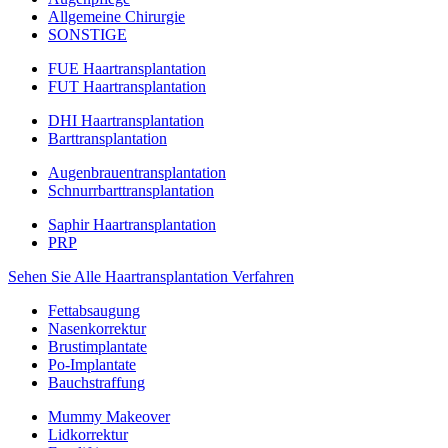
Allgemeine Chirurgie
SONSTIGE
FUE Haartransplantation
FUT Haartransplantation
DHI Haartransplantation
Barttransplantation
Augenbrauentransplantation
Schnurrbarttransplantation
Saphir Haartransplantation
PRP
Sehen Sie Alle Haartransplantation Verfahren
Fettabsaugung
Nasenkorrektur
Brustimplantate
Po-Implantate
Bauchstraffung
Mummy Makeover
Lidkorrektur