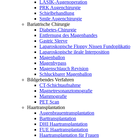
LASIK-Augenoperation
PRK Augenchirurgie
Schielbehandlung
Smile Augenchirurgie
Bariatrische Chirurgie
Diabetes-Chirurgie
Entfernung des Magenbandes
Gastric Sleeve
Laparoskopische Floppy Nissen Fundoplikatio
Laparoskopische ileale Interposition
Magenballon
Magenbypass
Magenschlauch Revision
Schluckbarer Magenballon
Bildgebendes Verfahren
CT-Schichtaufnahme
Magnetresonanztomografie
Mammografie
PET Scan
Haartransplantation
Augenbrauentransplantation
Barttransplantation
DHI Haartransplantation
FUE Haartransplantation
Haartransplantation für Frauen