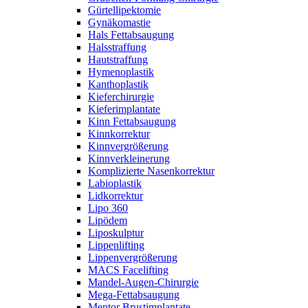
Gürtellipektomie
Gynäkomastie
Hals Fettabsaugung
Halsstraffung
Hautstraffung
Hymenoplastik
Kanthoplastik
Kieferchirurgie
Kieferimplantate
Kinn Fettabsaugung
Kinnkorrektur
Kinnvergrößerung
Kinnverkleinerung
Komplizierte Nasenkorrektur
Labioplastik
Lidkorrektur
Lipo 360
Lipödem
Liposkulptur
Lippenlifting
Lippenvergrößerung
MACS Facelifting
Mandel-Augen-Chirurgie
Mega-Fettabsaugung
Mentor Brustimplantate