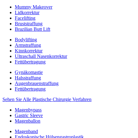
Mummy Makeover
Lidkorrektur
Facelifting
Bruststraffung
Brazilian Butt Lift
Bodylifting
Armstraffung
Kinnkorrektur
Ultraschall Nasenkorrektur
Fettübertragung
Gynäkomastie
Halsstraffung
Augenbrauenstraffung
Fettübertragung
Sehen Sie Alle Plastische Chirurgie Verfahren
Magenbypass
Gastric Sleeve
Magenballon
Magenband
Endoskopische Hülsengastroplastik