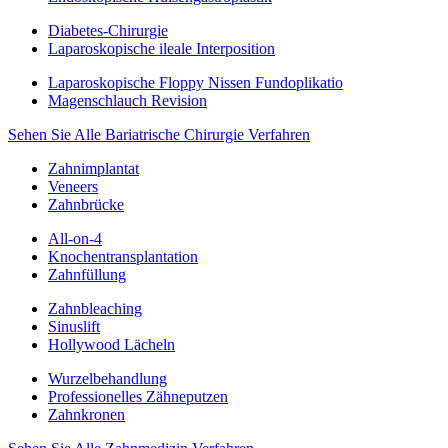
Diabetes-Chirurgie
Laparoskopische ileale Interposition
Laparoskopische Floppy Nissen Fundoplikatio
Magenschlauch Revision
Sehen Sie Alle Bariatrische Chirurgie Verfahren
Zahnimplantat
Veneers
Zahnbrücke
All-on-4
Knochentransplantation
Zahnfüllung
Zahnbleaching
Sinuslift
Hollywood Lächeln
Wurzelbehandlung
Professionelles Zähneputzen
Zahnkronen