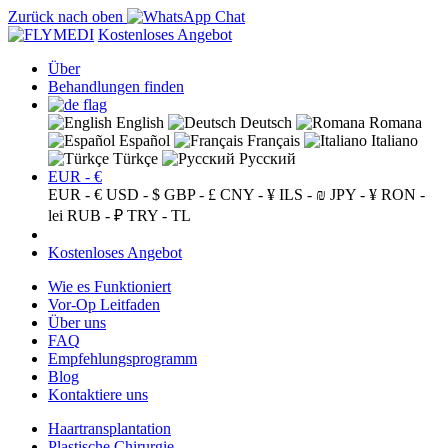
Zurück nach oben
Kostenloses Angebot
Über
Behandlungen finden
English
Deutsch
Romana
Español
Français
Italiano
Türkçe
Русский
EUR - €
EUR - €
USD - $
GBP - £
CNY - ¥
ILS - ₪
JPY - ¥
RON -
lei
RUB - ₽
TRY - TL
Kostenloses Angebot
Wie es Funktioniert
Vor-Op Leitfaden
Über uns
FAQ
Empfehlungsprogramm
Blog
Kontaktiere uns
Haartransplantation
Plastische Chirurgie