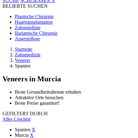
SUCHE
SCHLIESSEN
X
BELIEBTE SUCHEN
Plastische Chirurgie
Haartransplantation
Zahnmedizin
Bariatrische Chirurgie
Augenpflege
Startseite
Zahnmedizin
Veneers
Spanien
Veneers
in Murcia
Beste Gesundheitsdienste erhalten
Attraktive Orte besuchen
Beste Preise garantiert!
GEFILTERT DURCH
Alles Löschen
Spanien
X
Murcia
X