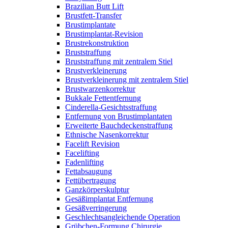
Brazilian Butt Lift
Brustfett-Transfer
Brustimplantate
Brustimplantat-Revision
Brustrekonstruktion
Bruststraffung
Bruststraffung mit zentralem Stiel
Brustverkleinerung
Brustverkleinerung mit zentralem Stiel
Brustwarzenkorrektur
Bukkale Fettentfernung
Cinderella-Gesichtsstraffung
Entfernung von Brustimplantaten
Erweiterte Bauchdeckenstraffung
Ethnische Nasenkorrektur
Facelift Revision
Facelifting
Fadenlifting
Fettabsaugung
Fettübertragung
Ganzkörperskulptur
Gesäßimplantat Entfernung
Gesäßverringerung
Geschlechtsangleichende Operation
Grübchen-Formung Chirurgie