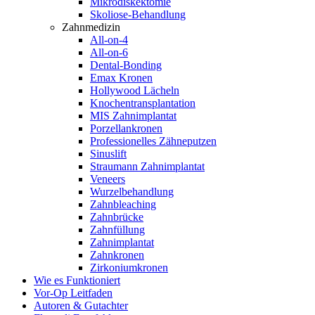
Mikrodiskektomie
Skoliose-Behandlung
Zahnmedizin
All-on-4
All-on-6
Dental-Bonding
Emax Kronen
Hollywood Lächeln
Knochentransplantation
MIS Zahnimplantat
Porzellankronen
Professionelles Zähneputzen
Sinuslift
Straumann Zahnimplantat
Veneers
Wurzelbehandlung
Zahnbleaching
Zahnbrücke
Zahnfüllung
Zahnimplantat
Zahnkronen
Zirkoniumkronen
Wie es Funktioniert
Vor-Op Leitfaden
Autoren & Gutachter