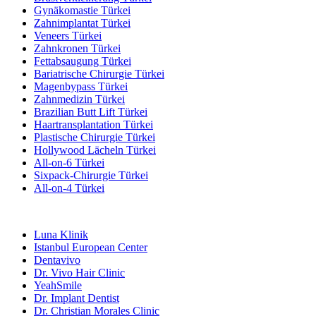
Gynäkomastie Türkei
Zahnimplantat Türkei
Veneers Türkei
Zahnkronen Türkei
Fettabsaugung Türkei
Bariatrische Chirurgie Türkei
Magenbypass Türkei
Zahnmedizin Türkei
Brazilian Butt Lift Türkei
Haartransplantation Türkei
Plastische Chirurgie Türkei
Hollywood Lächeln Türkei
All-on-6 Türkei
Sixpack-Chirurgie Türkei
All-on-4 Türkei
Beliebte Kliniken
Luna Klinik
Istanbul European Center
Dentavivo
Dr. Vivo Hair Clinic
YeahSmile
Dr. Implant Dentist
Dr. Christian Morales Clinic