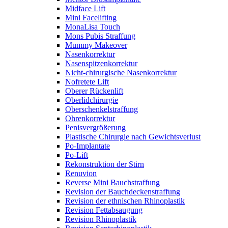
Midface Lift
Mini Facelifting
MonaLisa Touch
Mons Pubis Straffung
Mummy Makeover
Nasenkorrektur
Nasenspitzenkorrektur
Nicht-chirurgische Nasenkorrektur
Nofretete Lift
Oberer Rückenlift
Oberlidchirurgie
Oberschenkelstraffung
Ohrenkorrektur
Penisvergrößerung
Plastische Chirurgie nach Gewichtsverlust
Po-Implantate
Po-Lift
Rekonstruktion der Stirn
Renuvion
Reverse Mini Bauchstraffung
Revision der Bauchdeckenstraffung
Revision der ethnischen Rhinoplastik
Revision Fettabsaugung
Revision Rhinoplastik