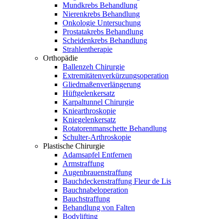
Mundkrebs Behandlung
Nierenkrebs Behandlung
Onkologie Untersuchung
Prostatakrebs Behandlung
Scheidenkrebs Behandlung
Strahlentherapie
Orthopädie
Ballenzeh Chirurgie
Extremitätenverkürzungsoperation
Gliedmaßenverlängerung
Hüftgelenkersatz
Karpaltunnel Chirurgie
Kniearthroskopie
Kniegelenkersatz
Rotatorenmanschette Behandlung
Schulter-Arthroskopie
Plastische Chirurgie
Adamsapfel Entfernen
Armstraffung
Augenbrauenstraffung
Bauchdeckenstraffung Fleur de Lis
Bauchnabeloperation
Bauchstraffung
Behandlung von Falten
Bodylifting