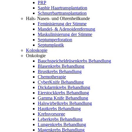
PRP
Saphir Haartransplantation
Schnurrbarttransplantation
Hals- Nasen- und Ohrenheilkunde
Feminisierung der Stimme
Mandel- & Adenoidentfernung
Maskulinisierung der Stimme
Septumperforation
Septumplastik
Koloskopie
Onkologie
Bauchspeicheldrüsenkrebs Behandlung
Blasenkrebs Behandlung
Brustkrebs Behandlung
Chemotherapie
CyberKnife Behandlung
Dickdarmkrebs Behandlung
Eierstockkrebs Behandlung
Gamma Knife Behandlung
Halswirbelkrebs Behandlung
Hautkrebs Behandlung
Krebsvorsorge
Leberkrebs Behandlung
Lungenkrebs Behandlung
Magenkrebs Behandlung