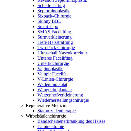
Revision Septorhinoplastik
Schläfe Lifting
Septorhinoplastik
Sixpack-Chirurgie
Skinny BBL
Smart Lipo
SMAS Facelifting
Stirnverkleinerung
Tiefe Halsstraffung
Two Pack Chirurgie
Ultraschall Nasenkorrektur
Unteres Facelifting
Unterlidchirurgie
Vaginoplastik
Vampir Facelift
V-Linien-Chirurgie
Wadenimplantat
Wangenimplantate
Warzenhofverkleinerung
Wiederherstellungschirurgie
Regenerative Medizin
Stammzellentherapie
Wirbelsäulenchirurgie
Bandscheibenerkrankung des Halses
Laminektomie