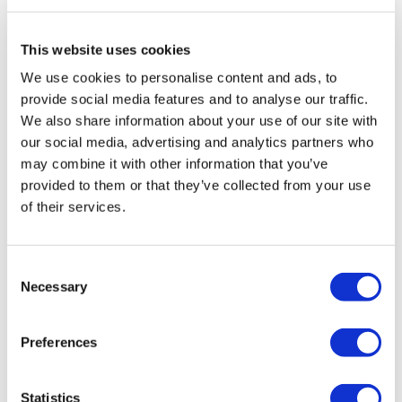
Ab 140 €
Angebot einholen
Flymedi
TÜRSAB – Transaktionen auf flymedi.com werden von
This website uses cookies
MIRAC SARA TOURISM abgewickelt, einer bei TÜRSAB
We use cookies to personalise content and ads, to
registrierten Reiseagentur der Gruppe A (Zertifikatsnummer:
12276).
provide social media features and to analyse our traffic.
Alle Behandlungen werden von einer im
We also share information about your use of our site with
Gesundheitstourismus zertifizierten Gesundheitseinrichtung
our social media, advertising and analytics partners who
durchgeführt.
may combine it with other information that you’ve
provided to them or that they’ve collected from your use
Über uns
of their services.
Wie es Funktioniert
Vor-Op Leitfaden
Autoren & Gutachter
Flymedi Empfehlungsprogramm
Consent
Zahlungsplaene
Necessary
Karrieren
Selection
FAQ
Blog
Datenschutz-Bestimmungen
Preferences
Allgemeine Geschäftsbedingungen
Stornierungsrichtlinie
Kontaktiere uns
Statistics