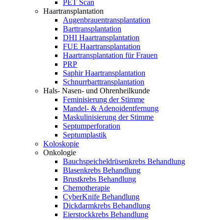
PET Scan
Haartransplantation
Augenbrauentransplantation
Barttransplantation
DHI Haartransplantation
FUE Haartransplantation
Haartransplantation für Frauen
PRP
Saphir Haartransplantation
Schnurrbarttransplantation
Hals- Nasen- und Ohrenheilkunde
Feminisierung der Stimme
Mandel- & Adenoidentfernung
Maskulinisierung der Stimme
Septumperforation
Septumplastik
Koloskopie
Onkologie
Bauchspeicheldrüsenkrebs Behandlung
Blasenkrebs Behandlung
Brustkrebs Behandlung
Chemotherapie
CyberKnife Behandlung
Dickdarmkrebs Behandlung
Eierstockkrebs Behandlung