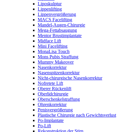
Liposkulptur
Lippenlifting
Lippenvergrößerung
MACS Facelifting
Mandel-Augen-Chirurgie
Mega-Fettabsaugung
Mentor Brustimplantate
Midface Lift
Mini Facelifting
MonaLisa Touch
Mons Pubis Straffung
Mummy Makeover
Nasenkorrektur
Nasenspitzenkorrektur
Nicht-chirurgische Nasenkorrektur
Nofretete Lift
Oberer Rückenlift
Oberlidchirurgie
Oberschenkelstraffung
Ohrenkorrektur
Penisvergrößerung
Plastische Chirurgie nach Gewichtsverlust
Po-Implantate
Po-Lift
Rekonstruktion der Stirn