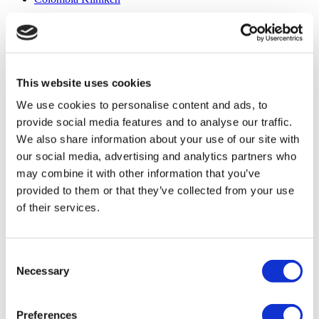
Beliebte Behandlungen in Türkei
Gastric Sleeve Türkei
Nasenkorrektur Türkei
Brustimplantate Türkei
This website uses cookies
Brustverkleinerung Türkei
Gynäkomastie Türkei
We use cookies to personalise content and ads, to
Zahnimplantat Türkei
provide social media features and to analyse our traffic.
Veneers Türkei
Zahnkronen Türkei
We also share information about your use of our site with
Fettabsaugung Türkei
our social media, advertising and analytics partners who
Bariatrische Chirurgie Türkei
may combine it with other information that you’ve
Magenbypass Türkei
Zahnmedizin Türkei
provided to them or that they’ve collected from your use
Brazilian Butt Lift Türkei
of their services.
Haartransplantation Türkei
Plastische Chirurgie Türkei
Hollywood Lächeln Türkei
All-on-6 Türkei
Consent
Sixpack-Chirurgie Türkei
Necessary
Selection
All-on-4 Türkei
Beliebte Kliniken
Preferences