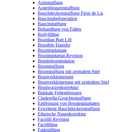
Armstraffung
Augenbrauenstraffung
Bauchdeckenstraffung Fleur de Lis
Bauchnabeloperation
Bauchstraffung
Behandlung von Falten
Bodylifting
Brazilian Butt Lift
Brustfett-Transfer
Brustimplantate
Brustimplantat-Revision
Brustrekonstruktion
Bruststraffung
Bruststraffung mit zentralem Stiel
Brustverkleinerung
Brustverkleinerung mit zentralem Stiel
Brustwarzenkorrektur
Bukkale Fettentfernung
Cinderella-Gesichtsstraffung
Entfernung von Brustimplantaten
Erweiterte Bauchdeckenstraffung
Ethnische Nasenkorrektur
Facelift Revision
Facelifting
Fadenlifting