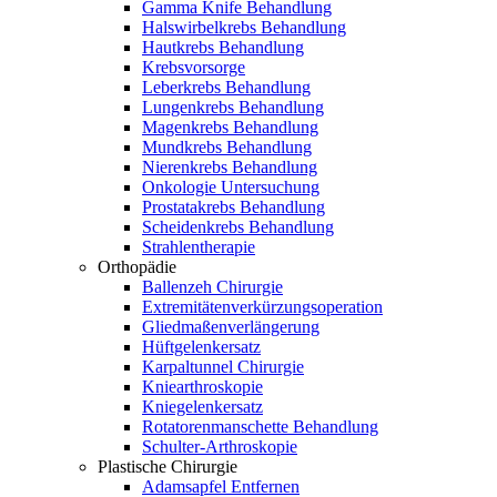
Gamma Knife Behandlung
Halswirbelkrebs Behandlung
Hautkrebs Behandlung
Krebsvorsorge
Leberkrebs Behandlung
Lungenkrebs Behandlung
Magenkrebs Behandlung
Mundkrebs Behandlung
Nierenkrebs Behandlung
Onkologie Untersuchung
Prostatakrebs Behandlung
Scheidenkrebs Behandlung
Strahlentherapie
Orthopädie
Ballenzeh Chirurgie
Extremitätenverkürzungsoperation
Gliedmaßenverlängerung
Hüftgelenkersatz
Karpaltunnel Chirurgie
Kniearthroskopie
Kniegelenkersatz
Rotatorenmanschette Behandlung
Schulter-Arthroskopie
Plastische Chirurgie
Adamsapfel Entfernen