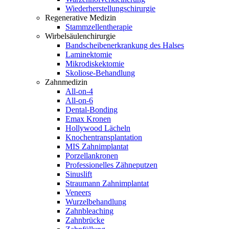
Wiederherstellungschirurgie
Regenerative Medizin
Stammzellentherapie
Wirbelsäulenchirurgie
Bandscheibenerkrankung des Halses
Laminektomie
Mikrodiskektomie
Skoliose-Behandlung
Zahnmedizin
All-on-4
All-on-6
Dental-Bonding
Emax Kronen
Hollywood Lächeln
Knochentransplantation
MIS Zahnimplantat
Porzellankronen
Professionelles Zähneputzen
Sinuslift
Straumann Zahnimplantat
Veneers
Wurzelbehandlung
Zahnbleaching
Zahnbrücke