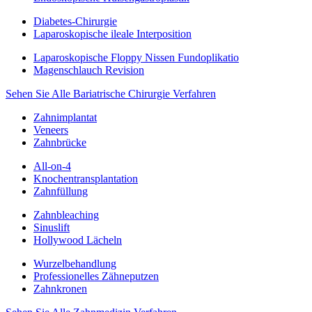
Diabetes-Chirurgie
Laparoskopische ileale Interposition
Laparoskopische Floppy Nissen Fundoplikatio
Magenschlauch Revision
Sehen Sie Alle Bariatrische Chirurgie Verfahren
Zahnimplantat
Veneers
Zahnbrücke
All-on-4
Knochentransplantation
Zahnfüllung
Zahnbleaching
Sinuslift
Hollywood Lächeln
Wurzelbehandlung
Professionelles Zähneputzen
Zahnkronen