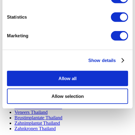
Luna Klinik
Istanbul European Center
Dentavivo
Statistics
Dr. Vivo Hair Clinic
YeahSmile
Dr. Implant Dentist
Dr. Christian Morales Clinic
Marketing
Masterpiece Hospital
Kamol Cosmetic Hospital
Beliebte Behandlungen in Mexiko
Show details
Zahnimplantat Mexiko
Bauchstraffung Mexiko
Mummy Makeover Mexiko
Allow all
Brustimplantate Mexiko
Fettabsaugung Mexiko
Allow selection
Beliebte Behandlungen in Thailand
Nasenkorrektur Thailand
Veneers Thailand
Brustimplantate Thailand
Zahnimplantat Thailand
Zahnkronen Thailand