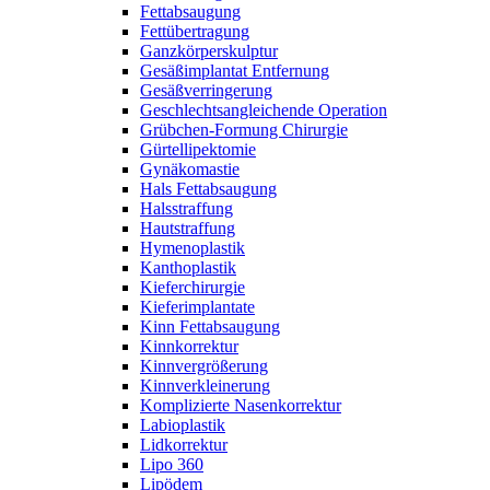
Fettabsaugung
Fettübertragung
Ganzkörperskulptur
Gesäßimplantat Entfernung
Gesäßverringerung
Geschlechtsangleichende Operation
Grübchen-Formung Chirurgie
Gürtellipektomie
Gynäkomastie
Hals Fettabsaugung
Halsstraffung
Hautstraffung
Hymenoplastik
Kanthoplastik
Kieferchirurgie
Kieferimplantate
Kinn Fettabsaugung
Kinnkorrektur
Kinnvergrößerung
Kinnverkleinerung
Komplizierte Nasenkorrektur
Labioplastik
Lidkorrektur
Lipo 360
Lipödem