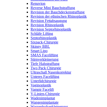
Renuvion
Reverse Mini Bauchstraffung
Revision der Bauchdeckenstraffung
Revision der ethnischen Rhinoplastik
Revision Fettabsaugung
Revision Rhinoplastik
Revision Septorhinoplastik
Schläfe Lifting
Septorhinoplastik
Sixpack-Chirurgie
Skinny BBL
Smart Lipo
SMAS Facelifting
Stirnverkleinerung
Tiefe Halsstraffung
Two Pack Chirurgie
Ultraschall Nasenkorrektur
Unteres Facelifting
Unterlidchirurgie
Vaginoplastik
Vampir Facelift
V-Linien-Chirurgie
Wadenimplantat
Wangenimplantate
Warzenhofverkleinerung