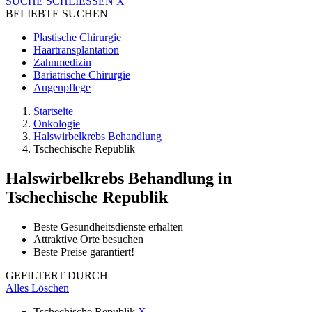
SUCHE
SCHLIESSEN
X
BELIEBTE SUCHEN
Plastische Chirurgie
Haartransplantation
Zahnmedizin
Bariatrische Chirurgie
Augenpflege
Startseite
Onkologie
Halswirbelkrebs Behandlung
Tschechische Republik
Halswirbelkrebs Behandlung
in
Tschechische Republik
Beste Gesundheitsdienste erhalten
Attraktive Orte besuchen
Beste Preise garantiert!
GEFILTERT DURCH
Alles Löschen
Tschechische Republik
X