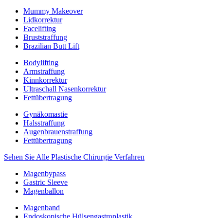
Mummy Makeover
Lidkorrektur
Facelifting
Bruststraffung
Brazilian Butt Lift
Bodylifting
Armstraffung
Kinnkorrektur
Ultraschall Nasenkorrektur
Fettübertragung
Gynäkomastie
Halsstraffung
Augenbrauenstraffung
Fettübertragung
Sehen Sie Alle Plastische Chirurgie Verfahren
Magenbypass
Gastric Sleeve
Magenballon
Magenband
Endoskopische Hülsengastroplastik