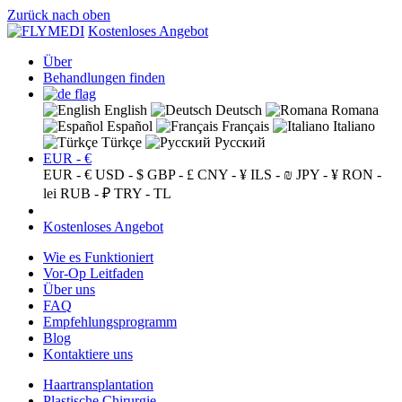
Zurück nach oben
Kostenloses Angebot
Über
Behandlungen finden
English
Deutsch
Romana
Español
Français
Italiano
Türkçe
Русский
EUR - €
EUR - €
USD - $
GBP - £
CNY - ¥
ILS - ₪
JPY - ¥
RON -
lei
RUB - ₽
TRY - TL
Kostenloses Angebot
Wie es Funktioniert
Vor-Op Leitfaden
Über uns
FAQ
Empfehlungsprogramm
Blog
Kontaktiere uns
Haartransplantation
Plastische Chirurgie