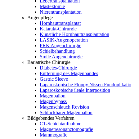
Lebertransplantation
Mastektomie
Nierentransplantation
Augenpflege
Hornhauttransplantat
Katarakt-Chirurgie
Künstliche Hornhauttransplantation
LASIK-Augenoperation
PRK Augenchirurgie
Schielbehandlung
Smile Augenchirurgie
Bariatrische Chirurgie
Diabetes-Chirurgie
Entfernung des Magenbandes
Gastric Sleeve
Laparoskopische Floppy Nissen Fundoplikatio
Laparoskopische ileale Interposition
Magenballon
Magenbypass
Magenschlauch Revision
Schluckbarer Magenballon
Bildgebendes Verfahren
CT-Schichtaufnahme
Magnetresonanztomografie
Mammografie