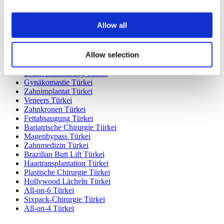
Hungary Kliniken
Colombia Kliniken
Allow all
Beliebte Behandlungen in Türkei
Gastric Sleeve Türkei
Allow selection
Nasenkorrektur Türkei
Brustimplantate Türkei
Brustverkleinerung Türkei
Gynäkomastie Türkei
Zahnimplantat Türkei
Veneers Türkei
Zahnkronen Türkei
Fettabsaugung Türkei
Bariatrische Chirurgie Türkei
Magenbypass Türkei
Zahnmedizin Türkei
Brazilian Butt Lift Türkei
Haartransplantation Türkei
Plastische Chirurgie Türkei
Hollywood Lächeln Türkei
All-on-6 Türkei
Sixpack-Chirurgie Türkei
All-on-4 Türkei