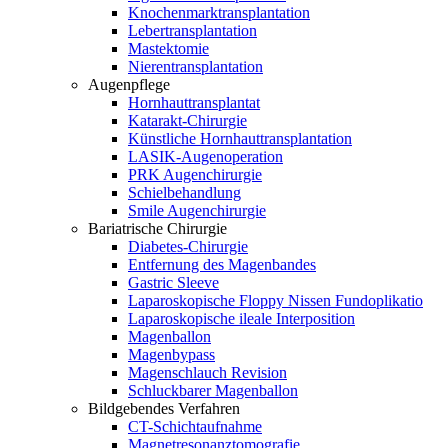
Knochenmarktransplantation
Lebertransplantation
Mastektomie
Nierentransplantation
Augenpflege
Hornhauttransplantat
Katarakt-Chirurgie
Künstliche Hornhauttransplantation
LASIK-Augenoperation
PRK Augenchirurgie
Schielbehandlung
Smile Augenchirurgie
Bariatrische Chirurgie
Diabetes-Chirurgie
Entfernung des Magenbandes
Gastric Sleeve
Laparoskopische Floppy Nissen Fundoplikatio
Laparoskopische ileale Interposition
Magenballon
Magenbypass
Magenschlauch Revision
Schluckbarer Magenballon
Bildgebendes Verfahren
CT-Schichtaufnahme
Magnetresonanztomografie