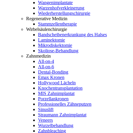
Wangenimplantate
Warzenhofverkleinerung
Wiederherstellungschirurgie
Regenerative Medizin
Stammzellentherapie
Wirbelsäulenchirurgie
Bandscheibenerkrankung des Halses
Laminektomie
Mikrodiskektomie
Skoliose-Behandlung
Zahnmedizin
All-on-4
All-on-6
Dental-Bonding
Emax Kronen
Hollywood Lächeln
Knochentransplantation
MIS Zahnimplantat
Porzellankronen
Professionelles Zähneputzen
Sinuslift
Straumann Zahnimplantat
Veneers
Wurzelbehandlung
Zahnbleaching