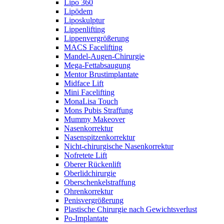
Lipo 360
Lipödem
Liposkulptur
Lippenlifting
Lippenvergrößerung
MACS Facelifting
Mandel-Augen-Chirurgie
Mega-Fettabsaugung
Mentor Brustimplantate
Midface Lift
Mini Facelifting
MonaLisa Touch
Mons Pubis Straffung
Mummy Makeover
Nasenkorrektur
Nasenspitzenkorrektur
Nicht-chirurgische Nasenkorrektur
Nofretete Lift
Oberer Rückenlift
Oberlidchirurgie
Oberschenkelstraffung
Ohrenkorrektur
Penisvergrößerung
Plastische Chirurgie nach Gewichtsverlust
Po-Implantate