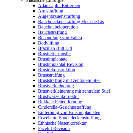
Plastische Chirurgie
Adamsapfel Entfernen
Armstraffung
Augenbrauenstraffung
Bauchdeckenstraffung Fleur de Lis
Bauchnabeloperation
Bauchstraffung
Behandlung von Falten
Bodylifting
Brazilian Butt Lift
Brustfett-Transfer
Brustimplantate
Brustimplantat-Revision
Brustrekonstruktion
Bruststraffung
Bruststraffung mit zentralem Stiel
Brustverkleinerung
Brustverkleinerung mit zentralem Stiel
Brustwarzenkorrektur
Bukkale Fettentfernung
Cinderella-Gesichtsstraffung
Entfernung von Brustimplantaten
Erweiterte Bauchdeckenstraffung
Ethnische Nasenkorrektur
Facelift Revision