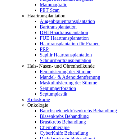
Mammografie
PET Scan
Haartransplantation
Augenbrauentransplantation
Barttransplantation
DHI Haartransplantation
FUE Haartransplantation
Haartransplantation für Frauen
PRP
Saphir Haartransplantation
Schnurrbarttransplantation
Hals- Nasen- und Ohrenheilkunde
Feminisierung der Stimme
Mandel- & Adenoidentfernung
Maskulinisierung der Stimme
Septumperforation
Septumplastik
Koloskopie
Onkologie
Bauchspeicheldrüsenkrebs Behandlung
Blasenkrebs Behandlung
Brustkrebs Behandlung
Chemotherapie
CyberKnife Behandlung
Dickdarmkrebs Behandlung