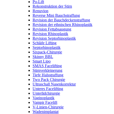
Po-Lift
Rekonstruktion der Stirn
Renuvion
Reverse Mini Bauchstraffung
Revision der Bauchdeckenstraffung
Revision der ethnischen Rhinoplastik
Revision Fettabsaugung
Revision Rhinoplastik
Revision Septorhinoplastik
Schläfe Lifting
Septorhinoplastik
Sixpack-Chirurgie
Skinny BBL
Smart Lipo
SMAS Facelifting
Stirnverkleinerung
Tiefe Halsstraffung
Two Pack Chirurgie
Ultraschall Nasenkorrektur
Unteres Facelifting
Unterlidchirurgie
Vaginoplastik
Vampir Facelift
V-Linien-Chirurgie
Wadenimplantat