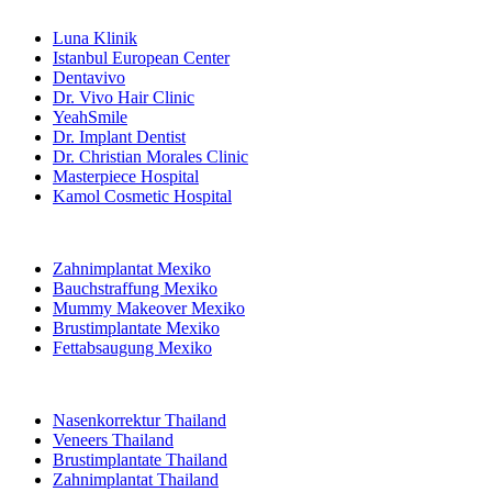
Beliebte Kliniken
Luna Klinik
Istanbul European Center
Dentavivo
Dr. Vivo Hair Clinic
YeahSmile
Dr. Implant Dentist
Dr. Christian Morales Clinic
Masterpiece Hospital
Kamol Cosmetic Hospital
Beliebte Behandlungen in Mexiko
Zahnimplantat Mexiko
Bauchstraffung Mexiko
Mummy Makeover Mexiko
Brustimplantate Mexiko
Fettabsaugung Mexiko
Beliebte Behandlungen in Thailand
Nasenkorrektur Thailand
Veneers Thailand
Brustimplantate Thailand
Zahnimplantat Thailand