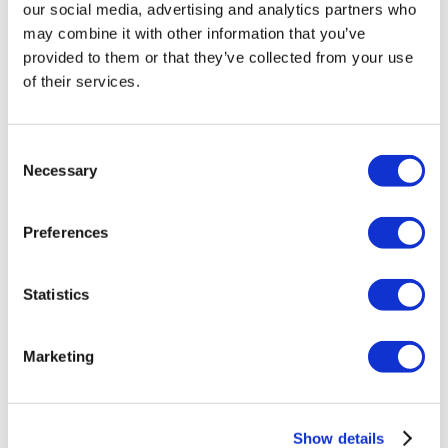
Zahlungsplaene
our social media, advertising and analytics partners who
Karrieren
may combine it with other information that you’ve
FAQ
provided to them or that they’ve collected from your use
Blog
Datenschutz-Bestimmungen
of their services.
Allgemeine Geschäftsbedingungen
Stornierungsrichtlinie
Kontaktiere uns
Consent
Ihre Klinik hinzufügen
Necessary
Selection
Preferences
Statistics
Beliebte Reiseziele
Marketing
Türkei Kliniken
Spain Kliniken
Mexico Kliniken
Poland Kliniken
Show details
Thailand Kliniken