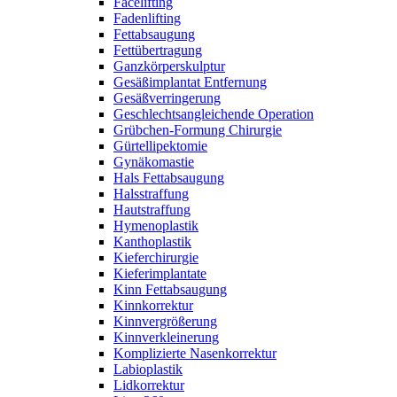
Facelifting
Fadenlifting
Fettabsaugung
Fettübertragung
Ganzkörperskulptur
Gesäßimplantat Entfernung
Gesäßverringerung
Geschlechtsangleichende Operation
Grübchen-Formung Chirurgie
Gürtellipektomie
Gynäkomastie
Hals Fettabsaugung
Halsstraffung
Hautstraffung
Hymenoplastik
Kanthoplastik
Kieferchirurgie
Kieferimplantate
Kinn Fettabsaugung
Kinnkorrektur
Kinnvergrößerung
Kinnverkleinerung
Komplizierte Nasenkorrektur
Labioplastik
Lidkorrektur