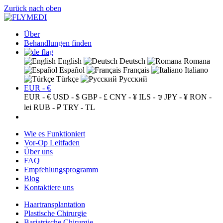
Zurück nach oben
Über
Behandlungen finden
English
Deutsch
Romana
Español
Français
Italiano
Türkçe
Русский
EUR - €
EUR - €
USD - $
GBP - £
CNY - ¥
ILS - ₪
JPY - ¥
RON -
lei
RUB - ₽
TRY - TL
Wie es Funktioniert
Vor-Op Leitfaden
Über uns
FAQ
Empfehlungsprogramm
Blog
Kontaktiere uns
Haartransplantation
Plastische Chirurgie
Bariatrische Chirurgie