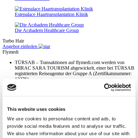
Estepalace Haartransplantation Klinik
Die Acıbadem Healthcare Group
Turbo Hair
Angebot einholen
Flymedi
TÜRSAB – Transaktionen auf flymedi.com werden von
MIRAC SARA TOURISM abgewickelt, einer bei TÜRSAB
registrierten Reiseagentur der Gruppe A (Zertifikatsnummer:
12276).
Alle Behandlungen werden von einer im
Gesundheitstourismus zertifizierten Gesundheitseinrichtung
durchgeführt.
This website uses cookies
Über uns
Wie es Funktioniert
We use cookies to personalise content and ads, to
Vor-Op Leitfaden
provide social media features and to analyse our traffic.
Autoren & Gutachter
We also share information about your use of our site with
Flymedi Empfehlungsprogramm