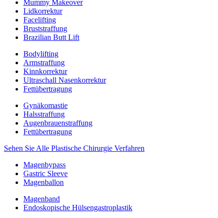
Mummy Makeover
Lidkorrektur
Facelifting
Bruststraffung
Brazilian Butt Lift
Bodylifting
Armstraffung
Kinnkorrektur
Ultraschall Nasenkorrektur
Fettübertragung
Gynäkomastie
Halsstraffung
Augenbrauenstraffung
Fettübertragung
Sehen Sie Alle Plastische Chirurgie Verfahren
Magenbypass
Gastric Sleeve
Magenballon
Magenband
Endoskopische Hülsengastroplastik