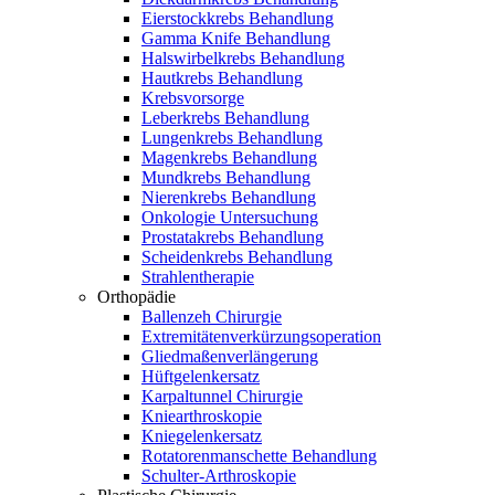
Eierstockkrebs Behandlung
Gamma Knife Behandlung
Halswirbelkrebs Behandlung
Hautkrebs Behandlung
Krebsvorsorge
Leberkrebs Behandlung
Lungenkrebs Behandlung
Magenkrebs Behandlung
Mundkrebs Behandlung
Nierenkrebs Behandlung
Onkologie Untersuchung
Prostatakrebs Behandlung
Scheidenkrebs Behandlung
Strahlentherapie
Orthopädie
Ballenzeh Chirurgie
Extremitätenverkürzungsoperation
Gliedmaßenverlängerung
Hüftgelenkersatz
Karpaltunnel Chirurgie
Kniearthroskopie
Kniegelenkersatz
Rotatorenmanschette Behandlung
Schulter-Arthroskopie