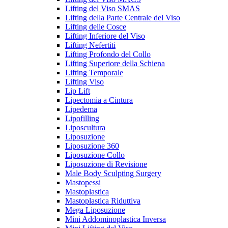
Lifting del Viso SMAS
Lifting della Parte Centrale del Viso
Lifting delle Cosce
Lifting Inferiore del Viso
Lifting Nefertiti
Lifting Profondo del Collo
Lifting Superiore della Schiena
Lifting Temporale
Lifting Viso
Lip Lift
Lipectomia a Cintura
Lipedema
Lipofilling
Liposcultura
Liposuzione
Liposuzione 360
Liposuzione Collo
Liposuzione di Revisione
Male Body Sculpting Surgery
Mastopessi
Mastoplastica
Mastoplastica Riduttiva
Mega Liposuzione
Mini Addominoplastica Inversa