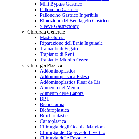
Mini Bypass Gastrico
Palloncino Gastrico
Palloncino Gastrico Ingeribile
Rimozione del Bendaggio Gastrico
Sleeve Gastrectomy
Chirurgia Generale
Mastectomia
Riparazione dell'Ernia Inguinale
Trapianto di Fegato
Trapianto di Reni
Trapianto Midollo Osseo
Chirurgia Plastica
Addominoplastica
Addominoplastica Estesa
Addominoplastica Fleur de Lis
Aumento del Mento
Aumento delle Labbra
BBL
Bichectomia
Blefaroplastica
Brachioplastica
Cantoplastica
Chirurgia degli Occhi a Mandorla
Chirurgia del Capezzolo Invertito
Chirurgia delle Fossette