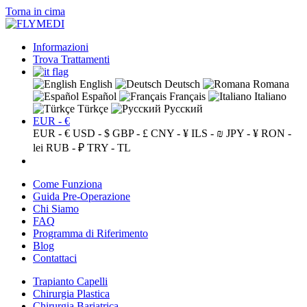
Torna in cima
Informazioni
Trova Trattamenti
English
Deutsch
Romana
Español
Français
Italiano
Türkçe
Русский
EUR - €
EUR - €
USD - $
GBP - £
CNY - ¥
ILS - ₪
JPY - ¥
RON -
lei
RUB - ₽
TRY - TL
Come Funziona
Guida Pre-Operazione
Chi Siamo
FAQ
Programma di Riferimento
Blog
Contattaci
Trapianto Capelli
Chirurgia Plastica
Chirurgia Bariatrica