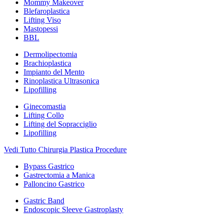
Mommy Makeover
Blefaroplastica
Lifting Viso
Mastopessi
BBL
Dermolipectomia
Brachioplastica
Impianto del Mento
Rinoplastica Ultrasonica
Lipofilling
Ginecomastia
Lifting Collo
Lifting del Sopracciglio
Lipofilling
Vedi Tutto Chirurgia Plastica Procedure
Bypass Gastrico
Gastrectomia a Manica
Palloncino Gastrico
Gastric Band
Endoscopic Sleeve Gastroplasty