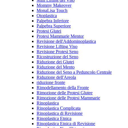
Mini Lifting del Viso
Mommy Makeover
MonaLisa Touch
Otoplastica
Palpebra Inferiore
Palpebra Superiore
Protesi Glutei
Protesi Mammarie Mentor
Revisione dell'Addominoplastica
Revisione Lifting Viso
Revisione Protesi Seno
Ricostruzione del Seno
Riduzione dei Glutei
Riduzione del Mento
Riduzione del Seno a Peduncolo Centrale
Riduzione dell'Areola
riduzione fronte
Rimodellamento della Fronte
Rimozione delle Protesi Glutee
Rimozione delle Protesi Mammarie
Rinoplastica
Rinoplastica Complicata
Rinoplastica di Revisione
Rinoplastica Etnica
Rinoplastica Etnica di Revisione