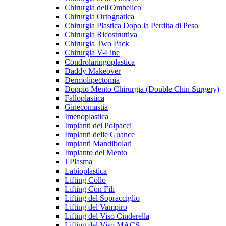
Chirurgia dell'Ombelico
Chirurgia Ortognatica
Chirurgia Plastica Dopo la Perdita di Peso
Chirurgia Ricostruttiva
Chirurgia Two Pack
Chirurgia V-Line
Condrolaringoplastica
Daddy Makeover
Dermolipectomia
Doppio Mento Chirurgia (Double Chin Surgery)
Falloplastica
Ginecomastia
Imenoplastica
Impianti dei Polpacci
Impianti delle Guance
Impianti Mandibolari
Impianto del Mento
J Plasma
Labioplastica
Lifting Collo
Lifting Con Fili
Lifting del Sopracciglio
Lifting del Vampiro
Lifting del Viso Cinderella
Lifting del Viso MACS