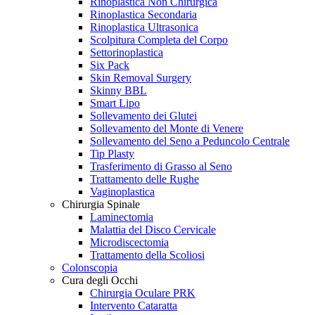
Rinoplastica Non Chirurgica
Rinoplastica Secondaria
Rinoplastica Ultrasonica
Scolpitura Completa del Corpo
Settorinoplastica
Six Pack
Skin Removal Surgery
Skinny BBL
Smart Lipo
Sollevamento dei Glutei
Sollevamento del Monte di Venere
Sollevamento del Seno a Peduncolo Centrale
Tip Plasty
Trasferimento di Grasso al Seno
Trattamento delle Rughe
Vaginoplastica
Chirurgia Spinale
Laminectomia
Malattia del Disco Cervicale
Microdiscectomia
Trattamento della Scoliosi
Colonscopia
Cura degli Occhi
Chirurgia Oculare PRK
Intervento Cataratta