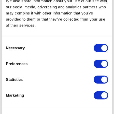
We also share information about your use of our site with
Informativa sulla Privacy
Termini e Condizioni
our social media, advertising and analytics partners who
Politica di Cancellazione
may combine it with other information that you’ve
Contattaci
provided to them or that they’ve collected from your use
Aggiungi la Tua Clinica
of their services.
Consent
Necessary
Selection
Preferences
Destinazioni Popolari
Turchia Cliniche
Statistics
Spain Cliniche
Mexico Cliniche
Poland Cliniche
Thailand Cliniche
Marketing
Hungary Cliniche
Colombia Cliniche
Trattamenti Popolari in Turchia