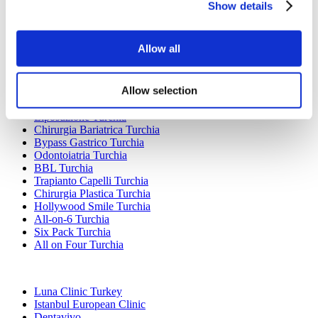
Show details
Gastrectomia a Manica Turchia
Rinoplastica Turchia
Mastoplastica Turchia
Allow all
Mastoplastica Riduttiva Turchia
Ginecomastia Turchia
Impianto Dentale Turchia
Allow selection
Faccette Dentali Turchia
Corona Dentale Turchia
Liposuzione Turchia
Chirurgia Bariatrica Turchia
Bypass Gastrico Turchia
Odontoiatria Turchia
BBL Turchia
Trapianto Capelli Turchia
Chirurgia Plastica Turchia
Hollywood Smile Turchia
All-on-6 Turchia
Six Pack Turchia
All on Four Turchia
Cliniche Popolari
Luna Clinic Turkey
Istanbul European Clinic
Dentavivo