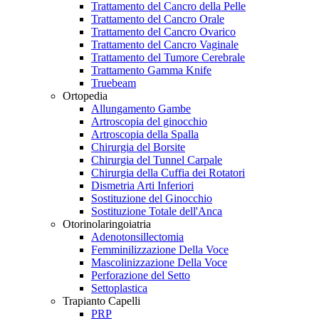
Trattamento del Cancro della Pelle
Trattamento del Cancro Orale
Trattamento del Cancro Ovarico
Trattamento del Cancro Vaginale
Trattamento del Tumore Cerebrale
Trattamento Gamma Knife
Truebeam
Ortopedia
Allungamento Gambe
Artroscopia del ginocchio
Artroscopia della Spalla
Chirurgia del Borsite
Chirurgia del Tunnel Carpale
Chirurgia della Cuffia dei Rotatori
Dismetria Arti Inferiori
Sostituzione del Ginocchio
Sostituzione Totale dell'Anca
Otorinolaringoiatria
Adenotonsillectomia
Femminilizzazione Della Voce
Mascolinizzazione Della Voce
Perforazione del Setto
Settoplastica
Trapianto Capelli
PRP