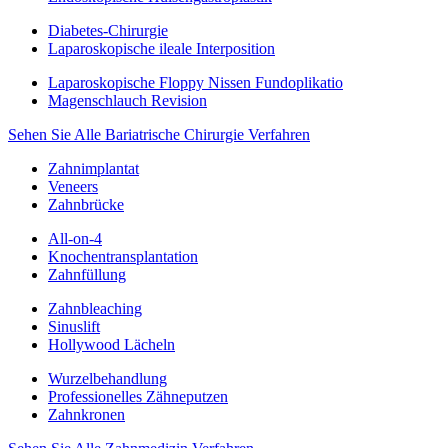
Diabetes-Chirurgie
Laparoskopische ileale Interposition
Laparoskopische Floppy Nissen Fundoplikatio
Magenschlauch Revision
Sehen Sie Alle Bariatrische Chirurgie Verfahren
Zahnimplantat
Veneers
Zahnbrücke
All-on-4
Knochentransplantation
Zahnfüllung
Zahnbleaching
Sinuslift
Hollywood Lächeln
Wurzelbehandlung
Professionelles Zähneputzen
Zahnkronen