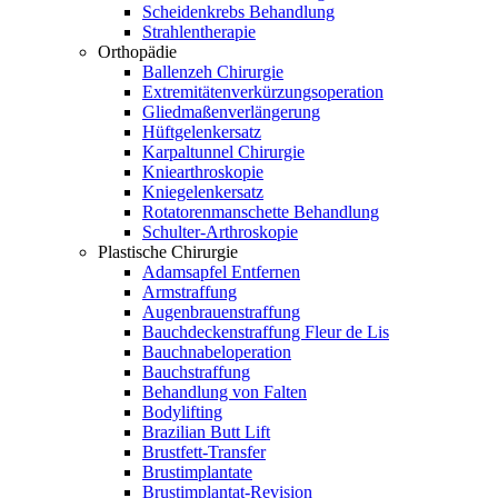
Scheidenkrebs Behandlung
Strahlentherapie
Orthopädie
Ballenzeh Chirurgie
Extremitätenverkürzungsoperation
Gliedmaßenverlängerung
Hüftgelenkersatz
Karpaltunnel Chirurgie
Kniearthroskopie
Kniegelenkersatz
Rotatorenmanschette Behandlung
Schulter-Arthroskopie
Plastische Chirurgie
Adamsapfel Entfernen
Armstraffung
Augenbrauenstraffung
Bauchdeckenstraffung Fleur de Lis
Bauchnabeloperation
Bauchstraffung
Behandlung von Falten
Bodylifting
Brazilian Butt Lift
Brustfett-Transfer
Brustimplantate
Brustimplantat-Revision