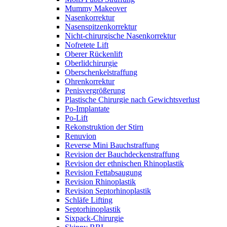
Mummy Makeover
Nasenkorrektur
Nasenspitzenkorrektur
Nicht-chirurgische Nasenkorrektur
Nofretete Lift
Oberer Rückenlift
Oberlidchirurgie
Oberschenkelstraffung
Ohrenkorrektur
Penisvergrößerung
Plastische Chirurgie nach Gewichtsverlust
Po-Implantate
Po-Lift
Rekonstruktion der Stirn
Renuvion
Reverse Mini Bauchstraffung
Revision der Bauchdeckenstraffung
Revision der ethnischen Rhinoplastik
Revision Fettabsaugung
Revision Rhinoplastik
Revision Septorhinoplastik
Schläfe Lifting
Septorhinoplastik
Sixpack-Chirurgie