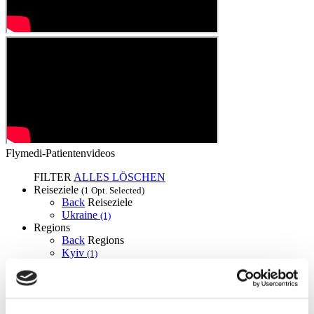
Flymedi-Patientenvideos
FILTER
ALLES LÖSCHEN
Reiseziele
(1 Opt. Selected)
Back
Reiseziele
Ukraine
(1)
Regions
Back
Regions
Kyiv
(1)
Flymedi
TÜRSAB – Transaktionen auf flymedi.com werden von
MIRAC SARA TOURISM abgewickelt, einer bei TÜRSAB