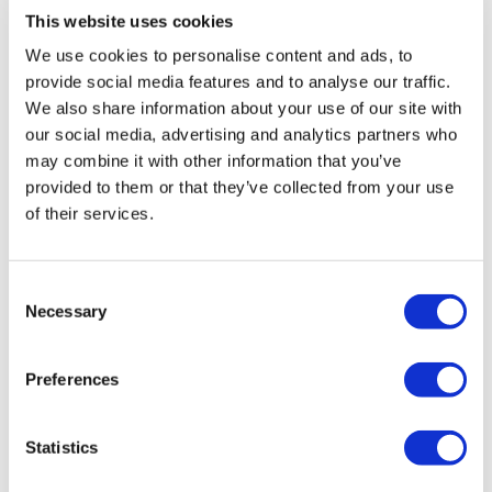
registrierten Reiseagentur der Gruppe A (Zertifikatsnummer:
This website uses cookies
12276).
We use cookies to personalise content and ads, to
Alle Behandlungen werden von einer im
Gesundheitstourismus zertifizierten Gesundheitseinrichtung
provide social media features and to analyse our traffic.
durchgeführt.
We also share information about your use of our site with
our social media, advertising and analytics partners who
Über uns
may combine it with other information that you’ve
Wie es Funktioniert
provided to them or that they’ve collected from your use
Vor-Op Leitfaden
of their services.
Autoren & Gutachter
Flymedi Empfehlungsprogramm
Zahlungsplaene
Karrieren
Consent
FAQ
Necessary
Blog
Selection
Datenschutz-Bestimmungen
Allgemeine Geschäftsbedingungen
Stornierungsrichtlinie
Preferences
Kontaktiere uns
Ihre Klinik hinzufügen
Statistics