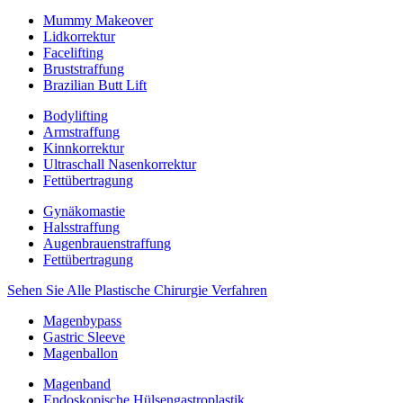
Mummy Makeover
Lidkorrektur
Facelifting
Bruststraffung
Brazilian Butt Lift
Bodylifting
Armstraffung
Kinnkorrektur
Ultraschall Nasenkorrektur
Fettübertragung
Gynäkomastie
Halsstraffung
Augenbrauenstraffung
Fettübertragung
Sehen Sie Alle Plastische Chirurgie Verfahren
Magenbypass
Gastric Sleeve
Magenballon
Magenband
Endoskopische Hülsengastroplastik