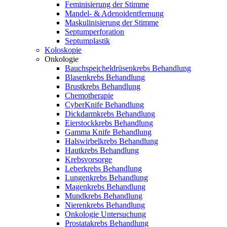
Feminisierung der Stimme
Mandel- & Adenoidentfernung
Maskulinisierung der Stimme
Septumperforation
Septumplastik
Koloskopie
Onkologie
Bauchspeicheldrüsenkrebs Behandlung
Blasenkrebs Behandlung
Brustkrebs Behandlung
Chemotherapie
CyberKnife Behandlung
Dickdarmkrebs Behandlung
Eierstockkrebs Behandlung
Gamma Knife Behandlung
Halswirbelkrebs Behandlung
Hautkrebs Behandlung
Krebsvorsorge
Leberkrebs Behandlung
Lungenkrebs Behandlung
Magenkrebs Behandlung
Mundkrebs Behandlung
Nierenkrebs Behandlung
Onkologie Untersuchung
Prostatakrebs Behandlung