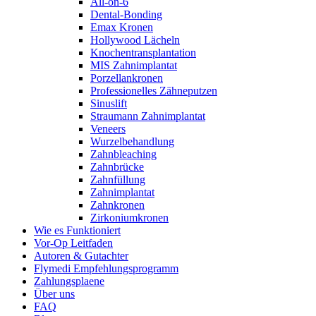
All-on-6
Dental-Bonding
Emax Kronen
Hollywood Lächeln
Knochentransplantation
MIS Zahnimplantat
Porzellankronen
Professionelles Zähneputzen
Sinuslift
Straumann Zahnimplantat
Veneers
Wurzelbehandlung
Zahnbleaching
Zahnbrücke
Zahnfüllung
Zahnimplantat
Zahnkronen
Zirkoniumkronen
Wie es Funktioniert
Vor-Op Leitfaden
Autoren & Gutachter
Flymedi Empfehlungsprogramm
Zahlungsplaene
Über uns
FAQ