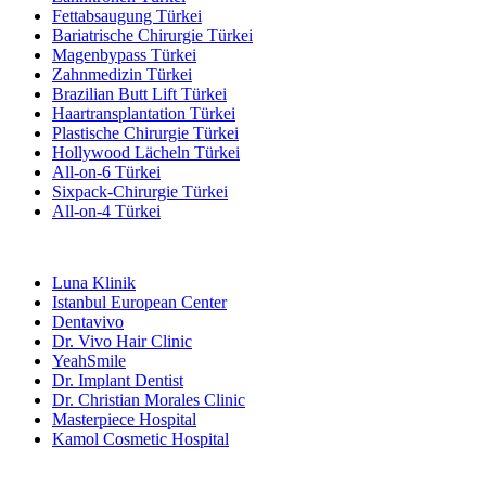
Fettabsaugung Türkei
Bariatrische Chirurgie Türkei
Magenbypass Türkei
Zahnmedizin Türkei
Brazilian Butt Lift Türkei
Haartransplantation Türkei
Plastische Chirurgie Türkei
Hollywood Lächeln Türkei
All-on-6 Türkei
Sixpack-Chirurgie Türkei
All-on-4 Türkei
Beliebte Kliniken
Luna Klinik
Istanbul European Center
Dentavivo
Dr. Vivo Hair Clinic
YeahSmile
Dr. Implant Dentist
Dr. Christian Morales Clinic
Masterpiece Hospital
Kamol Cosmetic Hospital
Beliebte Behandlungen in Mexiko