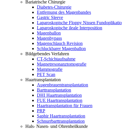
Bariatrische Chirurgie
Diabetes-Chirurgie
Entfernung des Magenbandes
Gastric Sleeve
Laparoskopische Floppy Nissen Fundoplikatio
Laparoskopische ileale Interposition
Magenballon
Magenbypass
Magenschlauch Revision
Schluckbarer Magenballon
Bildgebendes Verfahren
CT-Schichtaufnahme
Magnetresonanztomografie
Mammografie
PET Scan
Haartransplantation
Augenbrauentransplantation
Barttransplantation
DHI Haartransplantation
FUE Haartransplantation
Haartransplantation für Frauen
PRP
Saphir Haartransplantation
Schnurrbarttransplantation
Hals- Nasen- und Ohrenheilkunde