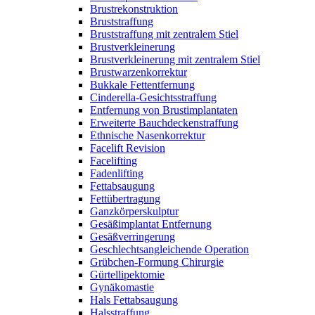
Brustrekonstruktion
Bruststraffung
Bruststraffung mit zentralem Stiel
Brustverkleinerung
Brustverkleinerung mit zentralem Stiel
Brustwarzenkorrektur
Bukkale Fettentfernung
Cinderella-Gesichtsstraffung
Entfernung von Brustimplantaten
Erweiterte Bauchdeckenstraffung
Ethnische Nasenkorrektur
Facelift Revision
Facelifting
Fadenlifting
Fettabsaugung
Fettübertragung
Ganzkörperskulptur
Gesäßimplantat Entfernung
Gesäßverringerung
Geschlechtsangleichende Operation
Grübchen-Formung Chirurgie
Gürtellipektomie
Gynäkomastie
Hals Fettabsaugung
Halsstraffung