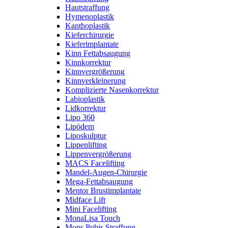
Hautstraffung
Hymenoplastik
Kanthoplastik
Kieferchirurgie
Kieferimplantate
Kinn Fettabsaugung
Kinnkorrektur
Kinnvergrößerung
Kinnverkleinerung
Komplizierte Nasenkorrektur
Labioplastik
Lidkorrektur
Lipo 360
Lipödem
Liposkulptur
Lippenlifting
Lippenvergrößerung
MACS Facelifting
Mandel-Augen-Chirurgie
Mega-Fettabsaugung
Mentor Brustimplantate
Midface Lift
Mini Facelifting
MonaLisa Touch
Mons Pubis Straffung