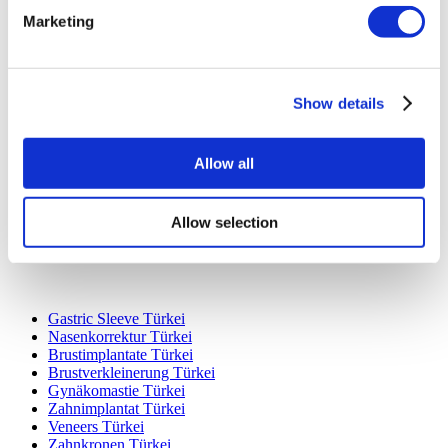
Marketing
Show details
Beliebte Reiseziele
Türkei Kliniken
Spain Kliniken
Allow all
Mexico Kliniken
Poland Kliniken
Thailand Kliniken
Allow selection
Hungary Kliniken
Colombia Kliniken
Beliebte Behandlungen in Türkei
Gastric Sleeve Türkei
Nasenkorrektur Türkei
Brustimplantate Türkei
Brustverkleinerung Türkei
Gynäkomastie Türkei
Zahnimplantat Türkei
Veneers Türkei
Zahnkronen Türkei