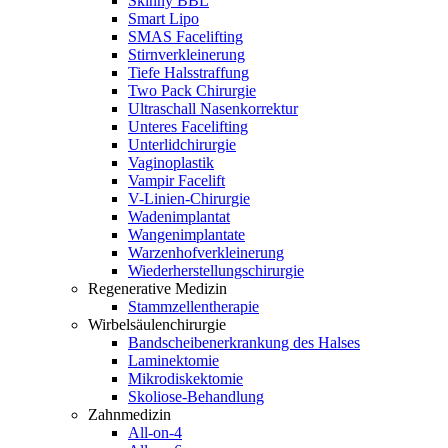
Skinny BBL
Smart Lipo
SMAS Facelifting
Stirnverkleinerung
Tiefe Halsstraffung
Two Pack Chirurgie
Ultraschall Nasenkorrektur
Unteres Facelifting
Unterlidchirurgie
Vaginoplastik
Vampir Facelift
V-Linien-Chirurgie
Wadenimplantat
Wangenimplantate
Warzenhofverkleinerung
Wiederherstellungschirurgie
Regenerative Medizin
Stammzellentherapie
Wirbelsäulenchirurgie
Bandscheibenerkrankung des Halses
Laminektomie
Mikrodiskektomie
Skoliose-Behandlung
Zahnmedizin
All-on-4