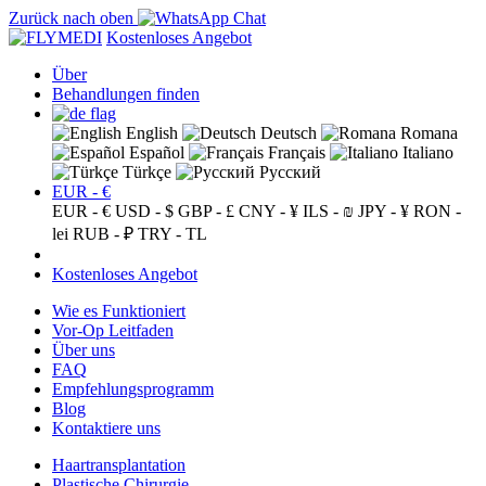
Zurück nach oben
Kostenloses Angebot
Über
Behandlungen finden
English
Deutsch
Romana
Español
Français
Italiano
Türkçe
Русский
EUR - €
EUR - €
USD - $
GBP - £
CNY - ¥
ILS - ₪
JPY - ¥
RON -
lei
RUB - ₽
TRY - TL
Kostenloses Angebot
Wie es Funktioniert
Vor-Op Leitfaden
Über uns
FAQ
Empfehlungsprogramm
Blog
Kontaktiere uns
Haartransplantation
Plastische Chirurgie