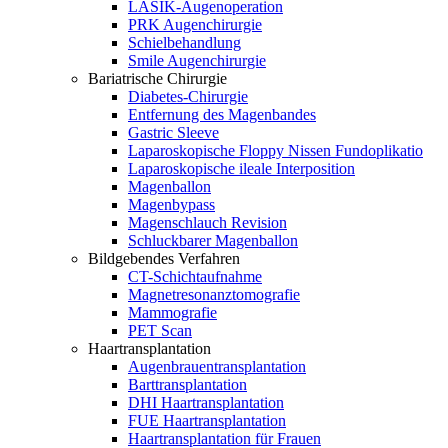
LASIK-Augenoperation
PRK Augenchirurgie
Schielbehandlung
Smile Augenchirurgie
Bariatrische Chirurgie
Diabetes-Chirurgie
Entfernung des Magenbandes
Gastric Sleeve
Laparoskopische Floppy Nissen Fundoplikatio
Laparoskopische ileale Interposition
Magenballon
Magenbypass
Magenschlauch Revision
Schluckbarer Magenballon
Bildgebendes Verfahren
CT-Schichtaufnahme
Magnetresonanztomografie
Mammografie
PET Scan
Haartransplantation
Augenbrauentransplantation
Barttransplantation
DHI Haartransplantation
FUE Haartransplantation
Haartransplantation für Frauen