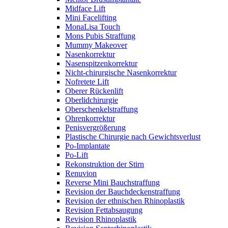
Midface Lift
Mini Facelifting
MonaLisa Touch
Mons Pubis Straffung
Mummy Makeover
Nasenkorrektur
Nasenspitzenkorrektur
Nicht-chirurgische Nasenkorrektur
Nofretete Lift
Oberer Rückenlift
Oberlidchirurgie
Oberschenkelstraffung
Ohrenkorrektur
Penisvergrößerung
Plastische Chirurgie nach Gewichtsverlust
Po-Implantate
Po-Lift
Rekonstruktion der Stirn
Renuvion
Reverse Mini Bauchstraffung
Revision der Bauchdeckenstraffung
Revision der ethnischen Rhinoplastik
Revision Fettabsaugung
Revision Rhinoplastik