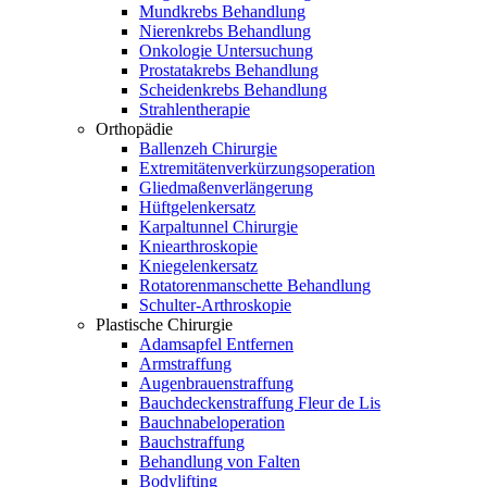
Mundkrebs Behandlung
Nierenkrebs Behandlung
Onkologie Untersuchung
Prostatakrebs Behandlung
Scheidenkrebs Behandlung
Strahlentherapie
Orthopädie
Ballenzeh Chirurgie
Extremitätenverkürzungsoperation
Gliedmaßenverlängerung
Hüftgelenkersatz
Karpaltunnel Chirurgie
Kniearthroskopie
Kniegelenkersatz
Rotatorenmanschette Behandlung
Schulter-Arthroskopie
Plastische Chirurgie
Adamsapfel Entfernen
Armstraffung
Augenbrauenstraffung
Bauchdeckenstraffung Fleur de Lis
Bauchnabeloperation
Bauchstraffung
Behandlung von Falten
Bodylifting