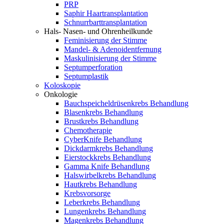
PRP
Saphir Haartransplantation
Schnurrbarttransplantation
Hals- Nasen- und Ohrenheilkunde
Feminisierung der Stimme
Mandel- & Adenoidentfernung
Maskulinisierung der Stimme
Septumperforation
Septumplastik
Koloskopie
Onkologie
Bauchspeicheldrüsenkrebs Behandlung
Blasenkrebs Behandlung
Brustkrebs Behandlung
Chemotherapie
CyberKnife Behandlung
Dickdarmkrebs Behandlung
Eierstockkrebs Behandlung
Gamma Knife Behandlung
Halswirbelkrebs Behandlung
Hautkrebs Behandlung
Krebsvorsorge
Leberkrebs Behandlung
Lungenkrebs Behandlung
Magenkrebs Behandlung