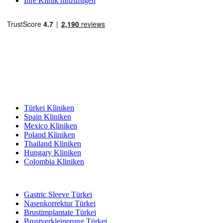
Ihre Klinik hinzufügen
Beliebte Reiseziele
Türkei Kliniken
Spain Kliniken
Mexico Kliniken
Poland Kliniken
Thailand Kliniken
Hungary Kliniken
Colombia Kliniken
Beliebte Behandlungen in Türkei
Gastric Sleeve Türkei
Nasenkorrektur Türkei
Brustimplantate Türkei
Brustverkleinerung Türkei