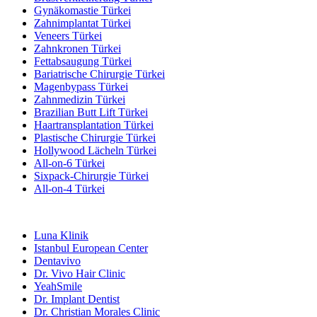
Gynäkomastie Türkei
Zahnimplantat Türkei
Veneers Türkei
Zahnkronen Türkei
Fettabsaugung Türkei
Bariatrische Chirurgie Türkei
Magenbypass Türkei
Zahnmedizin Türkei
Brazilian Butt Lift Türkei
Haartransplantation Türkei
Plastische Chirurgie Türkei
Hollywood Lächeln Türkei
All-on-6 Türkei
Sixpack-Chirurgie Türkei
All-on-4 Türkei
Beliebte Kliniken
Luna Klinik
Istanbul European Center
Dentavivo
Dr. Vivo Hair Clinic
YeahSmile
Dr. Implant Dentist
Dr. Christian Morales Clinic