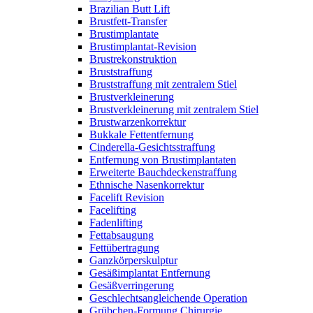
Brazilian Butt Lift
Brustfett-Transfer
Brustimplantate
Brustimplantat-Revision
Brustrekonstruktion
Bruststraffung
Bruststraffung mit zentralem Stiel
Brustverkleinerung
Brustverkleinerung mit zentralem Stiel
Brustwarzenkorrektur
Bukkale Fettentfernung
Cinderella-Gesichtsstraffung
Entfernung von Brustimplantaten
Erweiterte Bauchdeckenstraffung
Ethnische Nasenkorrektur
Facelift Revision
Facelifting
Fadenlifting
Fettabsaugung
Fettübertragung
Ganzkörperskulptur
Gesäßimplantat Entfernung
Gesäßverringerung
Geschlechtsangleichende Operation
Grübchen-Formung Chirurgie