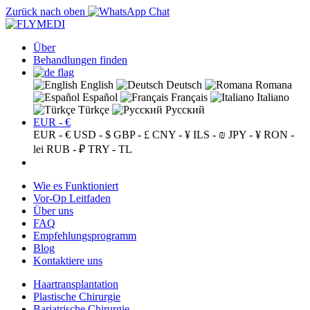
Zurück nach oben
Über
Behandlungen finden
English
Deutsch
Romana
Español
Français
Italiano
Türkçe
Русский
EUR - €
EUR - €
USD - $
GBP - £
CNY - ¥
ILS - ₪
JPY - ¥
RON -
lei
RUB - ₽
TRY - TL
Wie es Funktioniert
Vor-Op Leitfaden
Über uns
FAQ
Empfehlungsprogramm
Blog
Kontaktiere uns
Haartransplantation
Plastische Chirurgie
Bariatrische Chirurgie