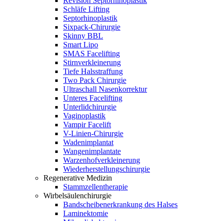
Revision Septorhinoplastik
Schläfe Lifting
Septorhinoplastik
Sixpack-Chirurgie
Skinny BBL
Smart Lipo
SMAS Facelifting
Stirnverkleinerung
Tiefe Halsstraffung
Two Pack Chirurgie
Ultraschall Nasenkorrektur
Unteres Facelifting
Unterlidchirurgie
Vaginoplastik
Vampir Facelift
V-Linien-Chirurgie
Wadenimplantat
Wangenimplantate
Warzenhofverkleinerung
Wiederherstellungschirurgie
Regenerative Medizin
Stammzellentherapie
Wirbelsäulenchirurgie
Bandscheibenerkrankung des Halses
Laminektomie