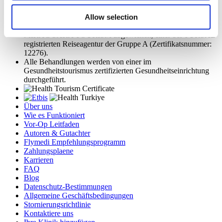
Angebot einholen
Flymedi
Allow selection
TÜRSAB – Transaktionen auf flymedi.com werden von
MIRAC SARA TOURISM abgewickelt, einer bei TÜRSAB
registrierten Reiseagentur der Gruppe A (Zertifikatsnummer:
12276).
Alle Behandlungen werden von einer im
Gesundheitstourismus zertifizierten Gesundheitseinrichtung
durchgeführt.
Über uns
Wie es Funktioniert
Vor-Op Leitfaden
Autoren & Gutachter
Flymedi Empfehlungsprogramm
Zahlungsplaene
Karrieren
FAQ
Blog
Datenschutz-Bestimmungen
Allgemeine Geschäftsbedingungen
Stornierungsrichtlinie
Kontaktiere uns