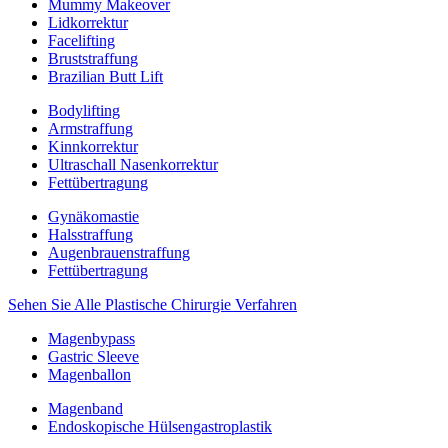
Mummy Makeover
Lidkorrektur
Facelifting
Bruststraffung
Brazilian Butt Lift
Bodylifting
Armstraffung
Kinnkorrektur
Ultraschall Nasenkorrektur
Fettübertragung
Gynäkomastie
Halsstraffung
Augenbrauenstraffung
Fettübertragung
Sehen Sie Alle Plastische Chirurgie Verfahren
Magenbypass
Gastric Sleeve
Magenballon
Magenband
Endoskopische Hülsengastroplastik