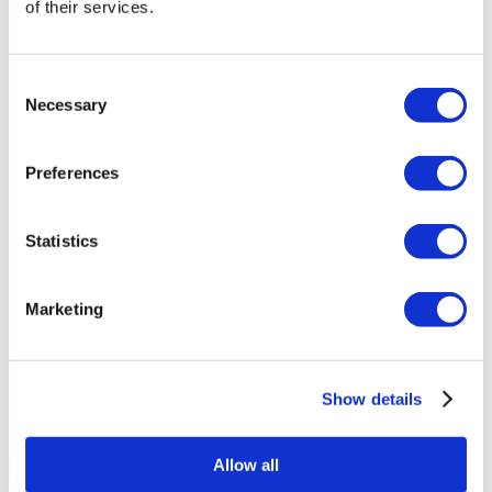
of their services.
Dentavivo
Memorial Sisli Krankenhaus
Consent
Necessary
Selection
Medipol Mega University Krankenhaus
Preferences
Estethica Atasehir
Statistics
Die Acıbadem Healthcare Group
DentGroup Maslak
Marketing
Medical Park Gaziosmanpasa Krankenhaus
Show details
Ethica Incirli Krankenhaus
Zahnklinik El Cedro
Allow all
10.0
(1)