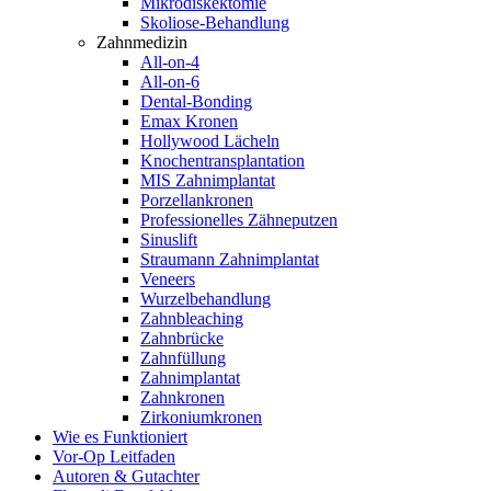
Mikrodiskektomie
Skoliose-Behandlung
Zahnmedizin
All-on-4
All-on-6
Dental-Bonding
Emax Kronen
Hollywood Lächeln
Knochentransplantation
MIS Zahnimplantat
Porzellankronen
Professionelles Zähneputzen
Sinuslift
Straumann Zahnimplantat
Veneers
Wurzelbehandlung
Zahnbleaching
Zahnbrücke
Zahnfüllung
Zahnimplantat
Zahnkronen
Zirkoniumkronen
Wie es Funktioniert
Vor-Op Leitfaden
Autoren & Gutachter