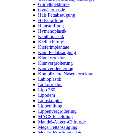
Gürtellipektomie
Gynäkomastie
Hals Fettabsaugung
Halsstraffung
Hautstraffung
Hymenoplastik
Kanthoplastik
Kieferchirurgie
Kieferimplantate
Kinn Fettabsaugung
Kinnkorrektur
Kinnvergrößerung
Kinnverkleinerung
Komplizierte Nasenkorrektur
Labioplastik
Lidkorrektur
Lipo 360
Lipödem
Liposkulptur
Lippenlifting
Lippenvergrößerung
MACS Facelifting
Mandel-Augen-Chirurgie
Mega-Fettabsaugung
Mentor Brustimplantate