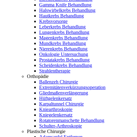
Gamma Knife Behandlung
Halswirbelkrebs Behandlung
Hautkrebs Behandlung
Krebsvorsorge
Leberkrebs Behandlung
Lungenkrebs Behandlung
Magenkrebs Behandlung
Mundkrebs Behandlung
Nierenkrebs Behandlung
Onkologie Untersuchung
Prostatakrebs Behandlung
Scheidenkrebs Behandlung
Strahlentherapie
Orthopädie
Ballenzeh Chirurgie
Extremitätenverkürzungsoperation
Gliedmaßenverlängerung
Hüftgelenkersatz
Karpaltunnel Chirurgie
Kniearthroskopie
Kniegelenkersatz
Rotatorenmanschette Behandlung
Schulter-Arthroskopie
Plastische Chirurgie
Adamsapfel Entfernen