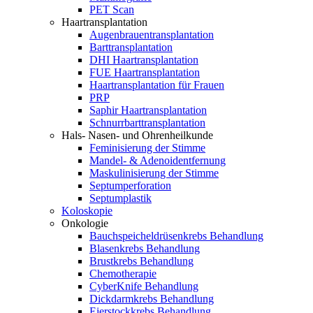
PET Scan
Haartransplantation
Augenbrauentransplantation
Barttransplantation
DHI Haartransplantation
FUE Haartransplantation
Haartransplantation für Frauen
PRP
Saphir Haartransplantation
Schnurrbarttransplantation
Hals- Nasen- und Ohrenheilkunde
Feminisierung der Stimme
Mandel- & Adenoidentfernung
Maskulinisierung der Stimme
Septumperforation
Septumplastik
Koloskopie
Onkologie
Bauchspeicheldrüsenkrebs Behandlung
Blasenkrebs Behandlung
Brustkrebs Behandlung
Chemotherapie
CyberKnife Behandlung
Dickdarmkrebs Behandlung
Eierstockkrebs Behandlung