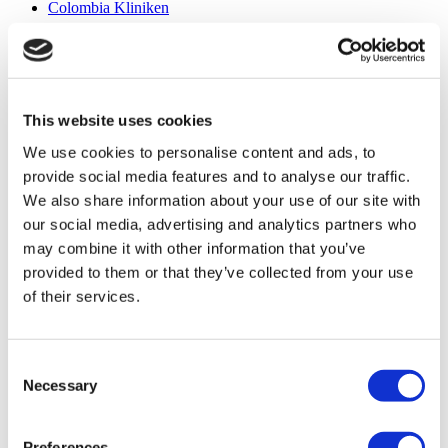
Colombia Kliniken
Beliebte Behandlungen in Türkei
Gastric Sleeve Türkei
Nasenkorrektur Türkei
Brustimplantate Türkei
This website uses cookies
Brustverkleinerung Türkei
Gynäkomastie Türkei
We use cookies to personalise content and ads, to
Zahnimplantat Türkei
provide social media features and to analyse our traffic.
Veneers Türkei
Zahnkronen Türkei
We also share information about your use of our site with
Fettabsaugung Türkei
our social media, advertising and analytics partners who
Bariatrische Chirurgie Türkei
may combine it with other information that you’ve
Magenbypass Türkei
Zahnmedizin Türkei
provided to them or that they’ve collected from your use
Brazilian Butt Lift Türkei
of their services.
Haartransplantation Türkei
Plastische Chirurgie Türkei
Hollywood Lächeln Türkei
All-on-6 Türkei
Consent
Sixpack-Chirurgie Türkei
Necessary
Selection
All-on-4 Türkei
Beliebte Kliniken
Preferences