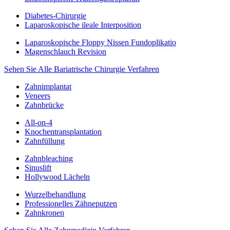
Diabetes-Chirurgie
Laparoskopische ileale Interposition
Laparoskopische Floppy Nissen Fundoplikatio
Magenschlauch Revision
Sehen Sie Alle Bariatrische Chirurgie Verfahren
Zahnimplantat
Veneers
Zahnbrücke
All-on-4
Knochentransplantation
Zahnfüllung
Zahnbleaching
Sinuslift
Hollywood Lächeln
Wurzelbehandlung
Professionelles Zähneputzen
Zahnkronen