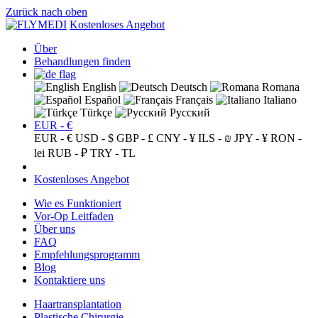
Zurück nach oben
Kostenloses Angebot
Über
Behandlungen finden
English
Deutsch
Romana
Español
Français
Italiano
Türkçe
Русский
EUR - €
EUR - €
USD - $
GBP - £
CNY - ¥
ILS - ₪
JPY - ¥
RON -
lei
RUB - ₽
TRY - TL
Kostenloses Angebot
Wie es Funktioniert
Vor-Op Leitfaden
Über uns
FAQ
Empfehlungsprogramm
Blog
Kontaktiere uns
Haartransplantation
Plastische Chirurgie