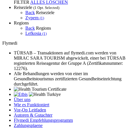
FILTER
ALLES LÖSCHEN
Reiseziele
(1 Opt. Selected)
Back
Reiseziele
Zypern
(1)
Regions
Back
Regions
Lefkosia
(1)
Flymedi
TÜRSAB – Transaktionen auf flymedi.com werden von
MIRAC SARA TOURISM abgewickelt, einer bei TÜRSAB
registrierten Reiseagentur der Gruppe A (Zertifikatsnummer:
12276).
Alle Behandlungen werden von einer im
Gesundheitstourismus zertifizierten Gesundheitseinrichtung
durchgeführt.
Über uns
Wie es Funktioniert
Vor-Op Leitfaden
Autoren & Gutachter
Flymedi Empfehlungsprogramm
Zahlungsplaene