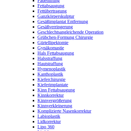
Fadenlifting
Fettabsaugung
Fettübertragung
Ganzkörperskulptur
Gesäßimplantat Entfernung
Gesäßverringerung
Geschlechtsangleichende Operation
Grübchen-Formung Chirurgie
Gürtellipektomie
Gynäkomastie
Hals Fettabsaugung
Halsstraffung
Hautstraffung
Hymenoplastik
Kanthoplastik
Kieferchirurgie
Kieferimplantate
Kinn Fettabsaugung
Kinnkorrektur
Kinnvergrößerung
Kinnverkleinerung
Komplizierte Nasenkorrektur
Labioplastik
Lidkorrektur
Lipo 360