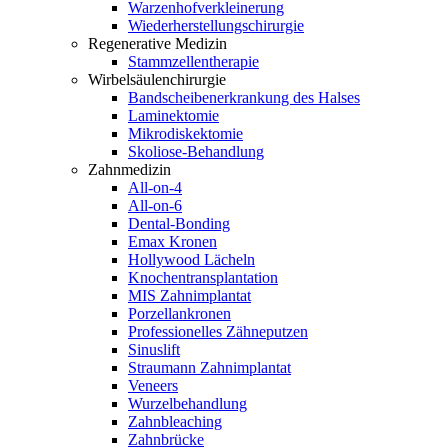
Warzenhofverkleinerung
Wiederherstellungschirurgie
Regenerative Medizin
Stammzellentherapie
Wirbelsäulenchirurgie
Bandscheibenerkrankung des Halses
Laminektomie
Mikrodiskektomie
Skoliose-Behandlung
Zahnmedizin
All-on-4
All-on-6
Dental-Bonding
Emax Kronen
Hollywood Lächeln
Knochentransplantation
MIS Zahnimplantat
Porzellankronen
Professionelles Zähneputzen
Sinuslift
Straumann Zahnimplantat
Veneers
Wurzelbehandlung
Zahnbleaching
Zahnbrücke