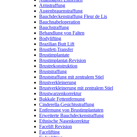
Armstraffung
Augenbrauenstraffung
Bauchdeckenstraffung Fleur de Lis
Bauchnabeloperation
Bauchstraffung
Behandlung von Falten
Bodylifting
Brazilian Butt Lift
Brustfett-Transfer
Brustimplantate
Brustimplantat-Revision
Brustrekonstruktion
Bruststraffung
Bruststraffung mit zentralem Stiel
Brustverkleinerung
Brustverkleinerung mit zentralem Stiel
Brustwarzenkorrektur
Bukkale Fettentfernung
Cinderella-Gesichtsstraffung
Entfernung von Brustimplantaten
Erweiterte Bauchdeckenstraffung
Ethnische Nasenkorrektur
Facelift Revision
Facelifting