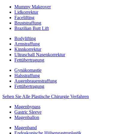
Mummy Makeover
Lidkorrektur
Facelifting
Bruststraffung
Brazilian Butt Lift
Bodylifting
Armstraffung
Kinnkorrektur
Ultraschall Nasenkorrektur
Fettübertragung
Gynäkomastie
Halsstraffung
Augenbrauenstraffung
Fettübertragung
Sehen Sie Alle Plastische Chirurgie Verfahren
Magenbypass
Gastric Sleeve
Magenballon
Magenband
Endoskopische Hülsengastroplastik