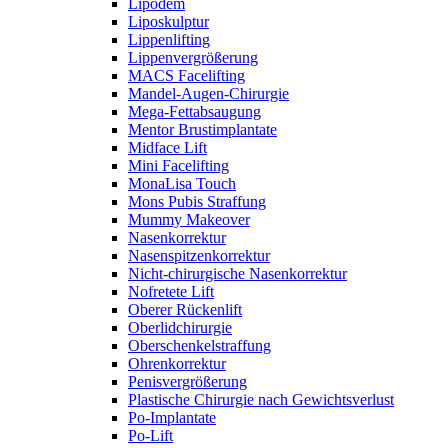
Lipödem
Liposkulptur
Lippenlifting
Lippenvergrößerung
MACS Facelifting
Mandel-Augen-Chirurgie
Mega-Fettabsaugung
Mentor Brustimplantate
Midface Lift
Mini Facelifting
MonaLisa Touch
Mons Pubis Straffung
Mummy Makeover
Nasenkorrektur
Nasenspitzenkorrektur
Nicht-chirurgische Nasenkorrektur
Nofretete Lift
Oberer Rückenlift
Oberlidchirurgie
Oberschenkelstraffung
Ohrenkorrektur
Penisvergrößerung
Plastische Chirurgie nach Gewichtsverlust
Po-Implantate
Po-Lift