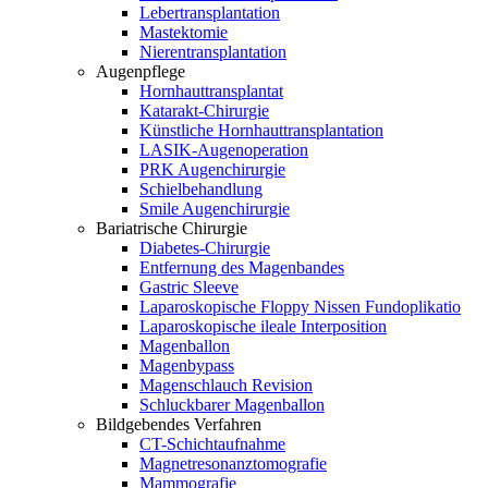
Lebertransplantation
Mastektomie
Nierentransplantation
Augenpflege
Hornhauttransplantat
Katarakt-Chirurgie
Künstliche Hornhauttransplantation
LASIK-Augenoperation
PRK Augenchirurgie
Schielbehandlung
Smile Augenchirurgie
Bariatrische Chirurgie
Diabetes-Chirurgie
Entfernung des Magenbandes
Gastric Sleeve
Laparoskopische Floppy Nissen Fundoplikatio
Laparoskopische ileale Interposition
Magenballon
Magenbypass
Magenschlauch Revision
Schluckbarer Magenballon
Bildgebendes Verfahren
CT-Schichtaufnahme
Magnetresonanztomografie
Mammografie