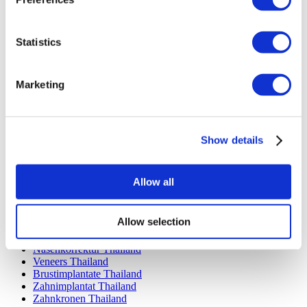
Luna Klinik
Istanbul European Center
Dentavivo
Statistics
Dr. Vivo Hair Clinic
YeahSmile
Dr. Implant Dentist
Marketing
Dr. Christian Morales Clinic
Masterpiece Hospital
Kamol Cosmetic Hospital
Beliebte Behandlungen in Mexiko
Show details
Zahnimplantat Mexiko
Bauchstraffung Mexiko
Mummy Makeover Mexiko
Allow all
Brustimplantate Mexiko
Fettabsaugung Mexiko
Allow selection
Beliebte Behandlungen in Thailand
Nasenkorrektur Thailand
Veneers Thailand
Brustimplantate Thailand
Zahnimplantat Thailand
Zahnkronen Thailand