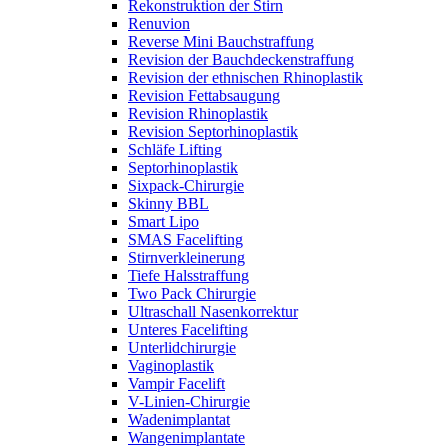
Rekonstruktion der Stirn
Renuvion
Reverse Mini Bauchstraffung
Revision der Bauchdeckenstraffung
Revision der ethnischen Rhinoplastik
Revision Fettabsaugung
Revision Rhinoplastik
Revision Septorhinoplastik
Schläfe Lifting
Septorhinoplastik
Sixpack-Chirurgie
Skinny BBL
Smart Lipo
SMAS Facelifting
Stirnverkleinerung
Tiefe Halsstraffung
Two Pack Chirurgie
Ultraschall Nasenkorrektur
Unteres Facelifting
Unterlidchirurgie
Vaginoplastik
Vampir Facelift
V-Linien-Chirurgie
Wadenimplantat
Wangenimplantate