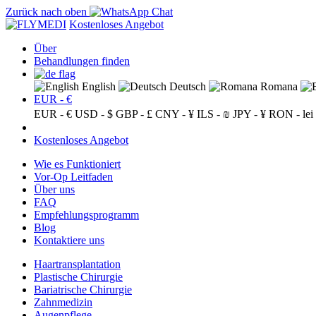
Zurück nach oben
Kostenloses Angebot
Über
Behandlungen finden
English
Deutsch
Romana
EUR - €
EUR - €
USD - $
GBP - £
CNY - ¥
ILS - ₪
JPY - ¥
RON - lei
Kostenloses Angebot
Wie es Funktioniert
Vor-Op Leitfaden
Über uns
FAQ
Empfehlungsprogramm
Blog
Kontaktiere uns
Haartransplantation
Plastische Chirurgie
Bariatrische Chirurgie
Zahnmedizin
Augenpflege