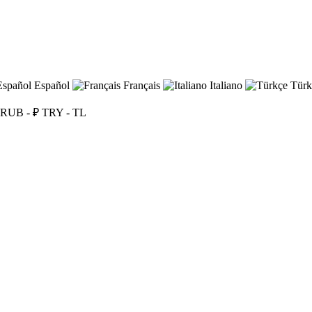
Español
Français
Italiano
Türk
RUB - ₽
TRY - TL