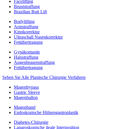
Facelifting
Bruststraffung
Brazilian Butt Lift
Bodylifting
Armstraffung
Kinnkorrektur
Ultraschall Nasenkorrektur
Fettübertragung
Gynäkomastie
Halsstraffung
Augenbrauenstraffung
Fettübertragung
Sehen Sie Alle Plastische Chirurgie Verfahren
Magenbypass
Gastric Sleeve
Magenballon
Magenband
Endoskopische Hülsengastroplastik
Diabetes-Chirurgie
Laparoskopische ileale Interposition