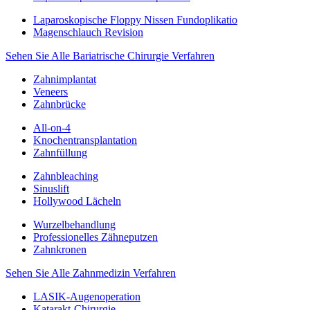
Laparoskopische Floppy Nissen Fundoplikatio
Magenschlauch Revision
Sehen Sie Alle Bariatrische Chirurgie Verfahren
Zahnimplantat
Veneers
Zahnbrücke
All-on-4
Knochentransplantation
Zahnfüllung
Zahnbleaching
Sinuslift
Hollywood Lächeln
Wurzelbehandlung
Professionelles Zähneputzen
Zahnkronen
Sehen Sie Alle Zahnmedizin Verfahren
LASIK-Augenoperation
Katarakt-Chirurgie