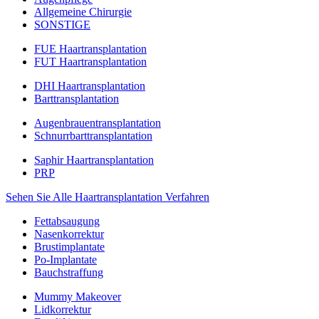
Allgemeine Chirurgie
SONSTIGE
FUE Haartransplantation
FUT Haartransplantation
DHI Haartransplantation
Barttransplantation
Augenbrauentransplantation
Schnurrbarttransplantation
Saphir Haartransplantation
PRP
Sehen Sie Alle Haartransplantation Verfahren
Fettabsaugung
Nasenkorrektur
Brustimplantate
Po-Implantate
Bauchstraffung
Mummy Makeover
Lidkorrektur