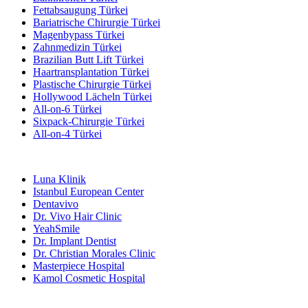
Fettabsaugung Türkei
Bariatrische Chirurgie Türkei
Magenbypass Türkei
Zahnmedizin Türkei
Brazilian Butt Lift Türkei
Haartransplantation Türkei
Plastische Chirurgie Türkei
Hollywood Lächeln Türkei
All-on-6 Türkei
Sixpack-Chirurgie Türkei
All-on-4 Türkei
Beliebte Kliniken
Luna Klinik
Istanbul European Center
Dentavivo
Dr. Vivo Hair Clinic
YeahSmile
Dr. Implant Dentist
Dr. Christian Morales Clinic
Masterpiece Hospital
Kamol Cosmetic Hospital
Beliebte Behandlungen in Mexiko