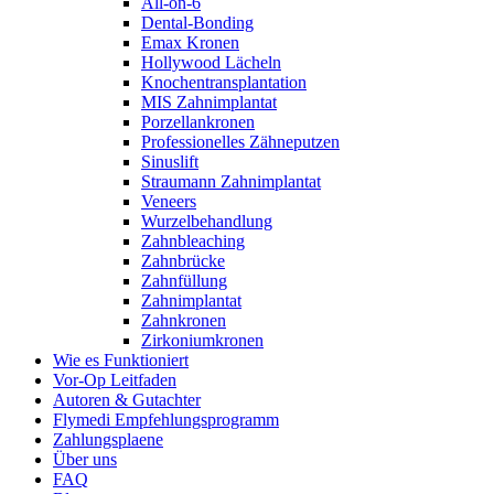
All-on-6
Dental-Bonding
Emax Kronen
Hollywood Lächeln
Knochentransplantation
MIS Zahnimplantat
Porzellankronen
Professionelles Zähneputzen
Sinuslift
Straumann Zahnimplantat
Veneers
Wurzelbehandlung
Zahnbleaching
Zahnbrücke
Zahnfüllung
Zahnimplantat
Zahnkronen
Zirkoniumkronen
Wie es Funktioniert
Vor-Op Leitfaden
Autoren & Gutachter
Flymedi Empfehlungsprogramm
Zahlungsplaene
Über uns
FAQ