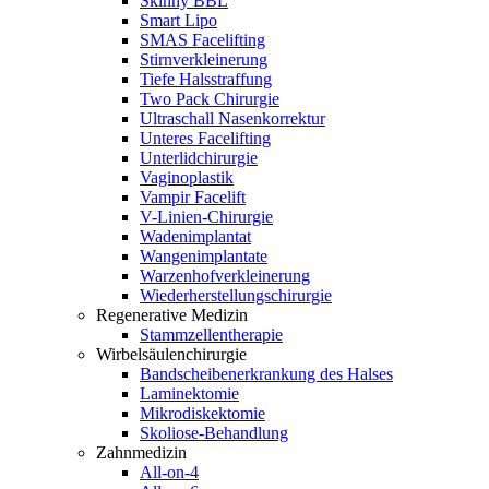
Skinny BBL
Smart Lipo
SMAS Facelifting
Stirnverkleinerung
Tiefe Halsstraffung
Two Pack Chirurgie
Ultraschall Nasenkorrektur
Unteres Facelifting
Unterlidchirurgie
Vaginoplastik
Vampir Facelift
V-Linien-Chirurgie
Wadenimplantat
Wangenimplantate
Warzenhofverkleinerung
Wiederherstellungschirurgie
Regenerative Medizin
Stammzellentherapie
Wirbelsäulenchirurgie
Bandscheibenerkrankung des Halses
Laminektomie
Mikrodiskektomie
Skoliose-Behandlung
Zahnmedizin
All-on-4