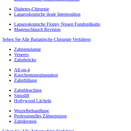
Diabetes-Chirurgie
Laparoskopische ileale Interposition
Laparoskopische Floppy Nissen Fundoplikatio
Magenschlauch Revision
Sehen Sie Alle Bariatrische Chirurgie Verfahren
Zahnimplantat
Veneers
Zahnbrücke
All-on-4
Knochentransplantation
Zahnfüllung
Zahnbleaching
Sinuslift
Hollywood Lächeln
Wurzelbehandlung
Professionelles Zähneputzen
Zahnkronen