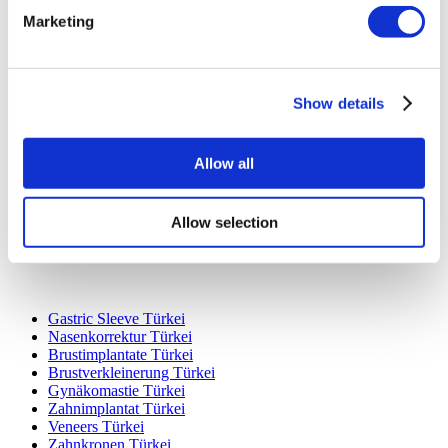
Marketing
Show details
Beliebte Reiseziele
Türkei Kliniken
Spain Kliniken
Allow all
Mexico Kliniken
Poland Kliniken
Thailand Kliniken
Allow selection
Hungary Kliniken
Colombia Kliniken
Beliebte Behandlungen in Türkei
Gastric Sleeve Türkei
Nasenkorrektur Türkei
Brustimplantate Türkei
Brustverkleinerung Türkei
Gynäkomastie Türkei
Zahnimplantat Türkei
Veneers Türkei
Zahnkronen Türkei