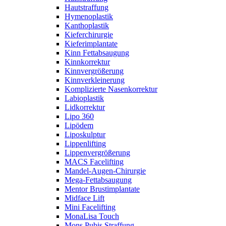
Hautstraffung
Hymenoplastik
Kanthoplastik
Kieferchirurgie
Kieferimplantate
Kinn Fettabsaugung
Kinnkorrektur
Kinnvergrößerung
Kinnverkleinerung
Komplizierte Nasenkorrektur
Labioplastik
Lidkorrektur
Lipo 360
Lipödem
Liposkulptur
Lippenlifting
Lippenvergrößerung
MACS Facelifting
Mandel-Augen-Chirurgie
Mega-Fettabsaugung
Mentor Brustimplantate
Midface Lift
Mini Facelifting
MonaLisa Touch
Mons Pubis Straffung