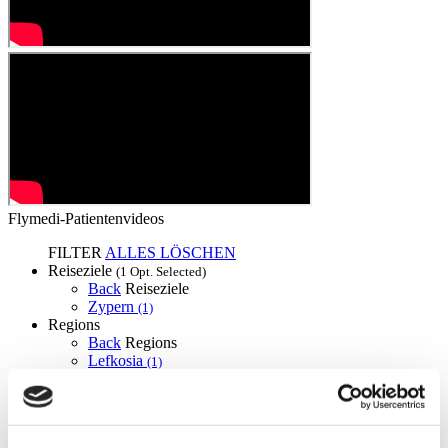
Flymedi-Patientenvideos
FILTER
ALLES LÖSCHEN
Reiseziele
(1 Opt. Selected)
Back
Reiseziele
Zypern
(1)
Regions
Back
Regions
Lefkosia
(1)
Flymedi
TÜRSAB – Transaktionen auf flymedi.com werden von
MIRAC SARA TOURISM abgewickelt, einer bei TÜRSAB