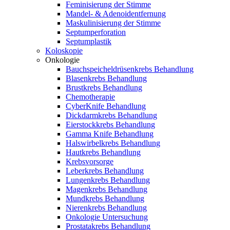
Feminisierung der Stimme
Mandel- & Adenoidentfernung
Maskulinisierung der Stimme
Septumperforation
Septumplastik
Koloskopie
Onkologie
Bauchspeicheldrüsenkrebs Behandlung
Blasenkrebs Behandlung
Brustkrebs Behandlung
Chemotherapie
CyberKnife Behandlung
Dickdarmkrebs Behandlung
Eierstockkrebs Behandlung
Gamma Knife Behandlung
Halswirbelkrebs Behandlung
Hautkrebs Behandlung
Krebsvorsorge
Leberkrebs Behandlung
Lungenkrebs Behandlung
Magenkrebs Behandlung
Mundkrebs Behandlung
Nierenkrebs Behandlung
Onkologie Untersuchung
Prostatakrebs Behandlung