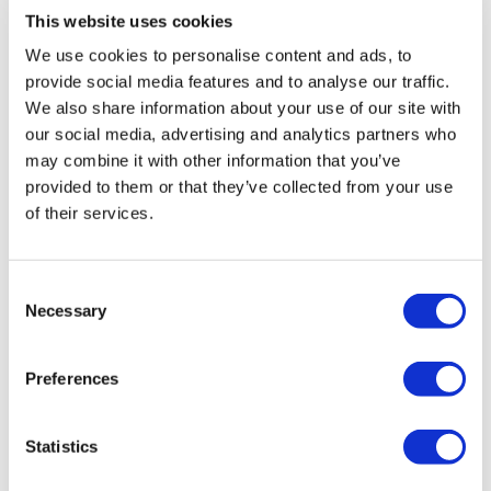
registrierten Reiseagentur der Gruppe A (Zertifikatsnummer:
This website uses cookies
12276).
We use cookies to personalise content and ads, to
Alle Behandlungen werden von einer im
Gesundheitstourismus zertifizierten Gesundheitseinrichtung
provide social media features and to analyse our traffic.
durchgeführt.
We also share information about your use of our site with
our social media, advertising and analytics partners who
Über uns
may combine it with other information that you’ve
Wie es Funktioniert
provided to them or that they’ve collected from your use
Vor-Op Leitfaden
of their services.
Autoren & Gutachter
Flymedi Empfehlungsprogramm
Zahlungsplaene
Karrieren
Consent
FAQ
Necessary
Blog
Selection
Datenschutz-Bestimmungen
Allgemeine Geschäftsbedingungen
Stornierungsrichtlinie
Preferences
Kontaktiere uns
Ihre Klinik hinzufügen
Statistics