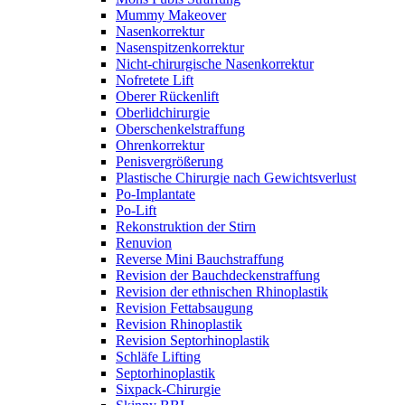
Mummy Makeover
Nasenkorrektur
Nasenspitzenkorrektur
Nicht-chirurgische Nasenkorrektur
Nofretete Lift
Oberer Rückenlift
Oberlidchirurgie
Oberschenkelstraffung
Ohrenkorrektur
Penisvergrößerung
Plastische Chirurgie nach Gewichtsverlust
Po-Implantate
Po-Lift
Rekonstruktion der Stirn
Renuvion
Reverse Mini Bauchstraffung
Revision der Bauchdeckenstraffung
Revision der ethnischen Rhinoplastik
Revision Fettabsaugung
Revision Rhinoplastik
Revision Septorhinoplastik
Schläfe Lifting
Septorhinoplastik
Sixpack-Chirurgie