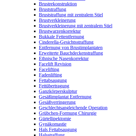
Brustrekonstruktion
Bruststraffung
Bruststraffung mit zentralem Stiel
Brustverkleinerung
Brustverkleinerung mit zentralem Stiel
Brustwarzenkorrektur
Bukkale Fettentfernung
Cinderella-Gesichtsstraffung
Entfernung von Brustimplantaten
Erweiterte Bauchdeckenstraffung
Ethnische Nasenkorrektur
Facelift Revision
Facelifting
Fadenlifting
Fettabsaugung
Fettübertragung
Ganzkörperskulptur
Gesäßimplantat Entfernung
Gesäßverringerung
Geschlechtsangleichende Operation
Grübchen-Formung Chirurgie
Gürtellipektomie
Gynäkomastie
Hals Fettabsaugung
Halsstraffung