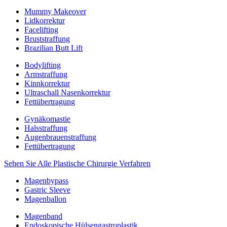
Mummy Makeover
Lidkorrektur
Facelifting
Bruststraffung
Brazilian Butt Lift
Bodylifting
Armstraffung
Kinnkorrektur
Ultraschall Nasenkorrektur
Fettübertragung
Gynäkomastie
Halsstraffung
Augenbrauenstraffung
Fettübertragung
Sehen Sie Alle Plastische Chirurgie Verfahren
Magenbypass
Gastric Sleeve
Magenballon
Magenband
Endoskopische Hülsengastroplastik