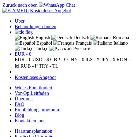
Zurück nach oben
Kostenloses Angebot
Über
Behandlungen finden
English
Deutsch
Romana
Español
Français
Italiano
Türkçe
Русский
EUR - €
EUR - €
USD - $
GBP - £
CNY - ¥
ILS - ₪
JPY - ¥
RON -
lei
RUB - ₽
TRY - TL
Kostenloses Angebot
Wie es Funktioniert
Vor-Op Leitfaden
Über uns
FAQ
Empfehlungsprogramm
Blog
Kontaktiere uns
Haartransplantation
Plastische Chirurgie