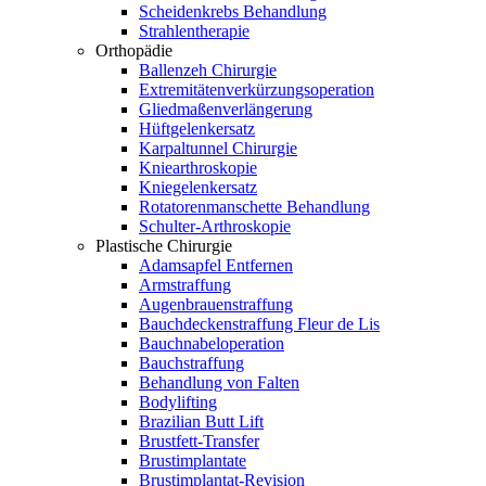
Scheidenkrebs Behandlung
Strahlentherapie
Orthopädie
Ballenzeh Chirurgie
Extremitätenverkürzungsoperation
Gliedmaßenverlängerung
Hüftgelenkersatz
Karpaltunnel Chirurgie
Kniearthroskopie
Kniegelenkersatz
Rotatorenmanschette Behandlung
Schulter-Arthroskopie
Plastische Chirurgie
Adamsapfel Entfernen
Armstraffung
Augenbrauenstraffung
Bauchdeckenstraffung Fleur de Lis
Bauchnabeloperation
Bauchstraffung
Behandlung von Falten
Bodylifting
Brazilian Butt Lift
Brustfett-Transfer
Brustimplantate
Brustimplantat-Revision