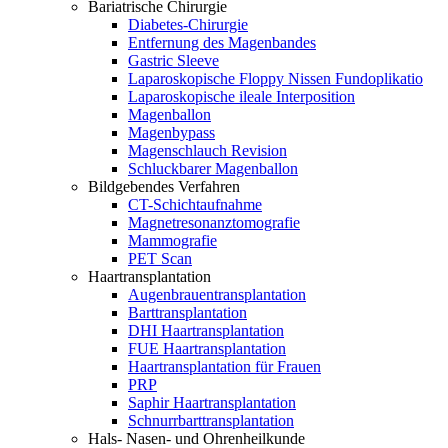
Bariatrische Chirurgie
Diabetes-Chirurgie
Entfernung des Magenbandes
Gastric Sleeve
Laparoskopische Floppy Nissen Fundoplikatio
Laparoskopische ileale Interposition
Magenballon
Magenbypass
Magenschlauch Revision
Schluckbarer Magenballon
Bildgebendes Verfahren
CT-Schichtaufnahme
Magnetresonanztomografie
Mammografie
PET Scan
Haartransplantation
Augenbrauentransplantation
Barttransplantation
DHI Haartransplantation
FUE Haartransplantation
Haartransplantation für Frauen
PRP
Saphir Haartransplantation
Schnurrbarttransplantation
Hals- Nasen- und Ohrenheilkunde