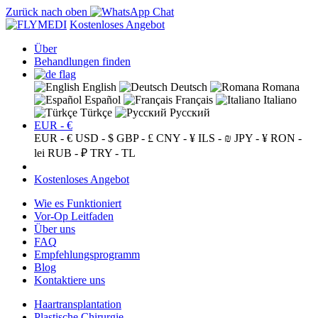
Zurück nach oben
Kostenloses Angebot
Über
Behandlungen finden
English
Deutsch
Romana
Español
Français
Italiano
Türkçe
Русский
EUR - €
EUR - €
USD - $
GBP - £
CNY - ¥
ILS - ₪
JPY - ¥
RON -
lei
RUB - ₽
TRY - TL
Kostenloses Angebot
Wie es Funktioniert
Vor-Op Leitfaden
Über uns
FAQ
Empfehlungsprogramm
Blog
Kontaktiere uns
Haartransplantation
Plastische Chirurgie