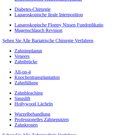
Diabetes-Chirurgie
Laparoskopische ileale Interposition
Laparoskopische Floppy Nissen Fundoplikatio
Magenschlauch Revision
Sehen Sie Alle Bariatrische Chirurgie Verfahren
Zahnimplantat
Veneers
Zahnbrücke
All-on-4
Knochentransplantation
Zahnfüllung
Zahnbleaching
Sinuslift
Hollywood Lächeln
Wurzelbehandlung
Professionelles Zähneputzen
Zahnkronen