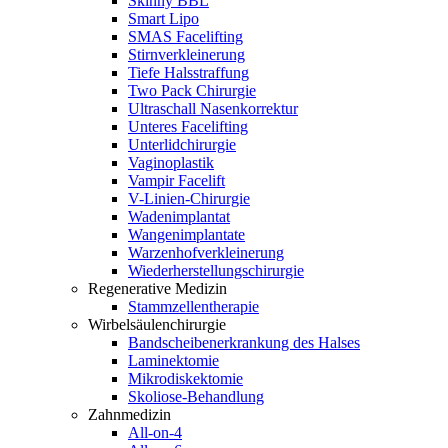
Skinny BBL
Smart Lipo
SMAS Facelifting
Stirnverkleinerung
Tiefe Halsstraffung
Two Pack Chirurgie
Ultraschall Nasenkorrektur
Unteres Facelifting
Unterlidchirurgie
Vaginoplastik
Vampir Facelift
V-Linien-Chirurgie
Wadenimplantat
Wangenimplantate
Warzenhofverkleinerung
Wiederherstellungschirurgie
Regenerative Medizin
Stammzellentherapie
Wirbelsäulenchirurgie
Bandscheibenerkrankung des Halses
Laminektomie
Mikrodiskektomie
Skoliose-Behandlung
Zahnmedizin
All-on-4