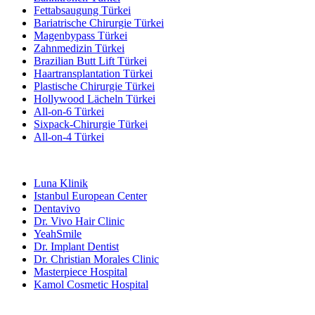
Fettabsaugung Türkei
Bariatrische Chirurgie Türkei
Magenbypass Türkei
Zahnmedizin Türkei
Brazilian Butt Lift Türkei
Haartransplantation Türkei
Plastische Chirurgie Türkei
Hollywood Lächeln Türkei
All-on-6 Türkei
Sixpack-Chirurgie Türkei
All-on-4 Türkei
Beliebte Kliniken
Luna Klinik
Istanbul European Center
Dentavivo
Dr. Vivo Hair Clinic
YeahSmile
Dr. Implant Dentist
Dr. Christian Morales Clinic
Masterpiece Hospital
Kamol Cosmetic Hospital
Beliebte Behandlungen in Mexiko