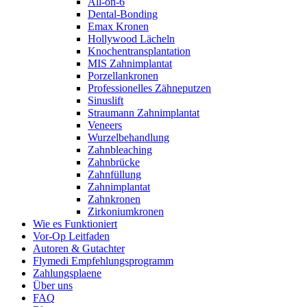
All-on-6
Dental-Bonding
Emax Kronen
Hollywood Lächeln
Knochentransplantation
MIS Zahnimplantat
Porzellankronen
Professionelles Zähneputzen
Sinuslift
Straumann Zahnimplantat
Veneers
Wurzelbehandlung
Zahnbleaching
Zahnbrücke
Zahnfüllung
Zahnimplantat
Zahnkronen
Zirkoniumkronen
Wie es Funktioniert
Vor-Op Leitfaden
Autoren & Gutachter
Flymedi Empfehlungsprogramm
Zahlungsplaene
Über uns
FAQ