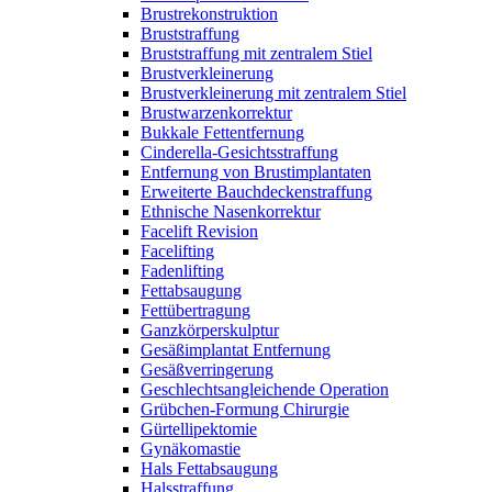
Brustrekonstruktion
Bruststraffung
Bruststraffung mit zentralem Stiel
Brustverkleinerung
Brustverkleinerung mit zentralem Stiel
Brustwarzenkorrektur
Bukkale Fettentfernung
Cinderella-Gesichtsstraffung
Entfernung von Brustimplantaten
Erweiterte Bauchdeckenstraffung
Ethnische Nasenkorrektur
Facelift Revision
Facelifting
Fadenlifting
Fettabsaugung
Fettübertragung
Ganzkörperskulptur
Gesäßimplantat Entfernung
Gesäßverringerung
Geschlechtsangleichende Operation
Grübchen-Formung Chirurgie
Gürtellipektomie
Gynäkomastie
Hals Fettabsaugung
Halsstraffung