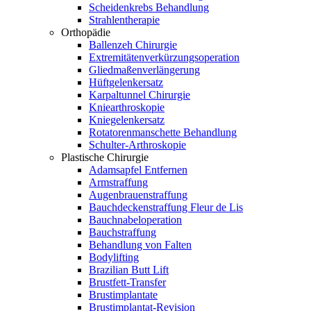
Scheidenkrebs Behandlung
Strahlentherapie
Orthopädie
Ballenzeh Chirurgie
Extremitätenverkürzungsoperation
Gliedmaßenverlängerung
Hüftgelenkersatz
Karpaltunnel Chirurgie
Kniearthroskopie
Kniegelenkersatz
Rotatorenmanschette Behandlung
Schulter-Arthroskopie
Plastische Chirurgie
Adamsapfel Entfernen
Armstraffung
Augenbrauenstraffung
Bauchdeckenstraffung Fleur de Lis
Bauchnabeloperation
Bauchstraffung
Behandlung von Falten
Bodylifting
Brazilian Butt Lift
Brustfett-Transfer
Brustimplantate
Brustimplantat-Revision