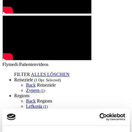
Flymedi-Patientenvideos
FILTER
ALLES LÖSCHEN
Reiseziele
(1 Opt. Selected)
Back
Reiseziele
Zypern
(1)
Regions
Back
Regions
Lefkosia
(1)
Flymedi
TÜRSAB – Transaktionen auf flymedi.com werden von
MIRAC SARA TOURISM abgewickelt, einer bei TÜRSAB