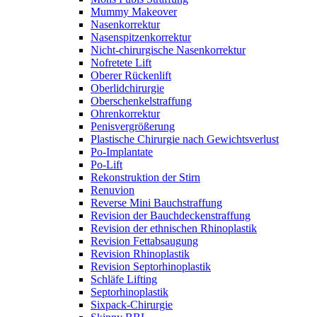
Mummy Makeover
Nasenkorrektur
Nasenspitzenkorrektur
Nicht-chirurgische Nasenkorrektur
Nofretete Lift
Oberer Rückenlift
Oberlidchirurgie
Oberschenkelstraffung
Ohrenkorrektur
Penisvergrößerung
Plastische Chirurgie nach Gewichtsverlust
Po-Implantate
Po-Lift
Rekonstruktion der Stirn
Renuvion
Reverse Mini Bauchstraffung
Revision der Bauchdeckenstraffung
Revision der ethnischen Rhinoplastik
Revision Fettabsaugung
Revision Rhinoplastik
Revision Septorhinoplastik
Schläfe Lifting
Septorhinoplastik
Sixpack-Chirurgie