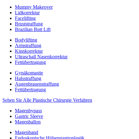
Mummy Makeover
Lidkorrektur
Facelifting
Bruststraffung
Brazilian Butt Lift
Bodylifting
Armstraffung
Kinnkorrektur
Ultraschall Nasenkorrektur
Fettübertragung
Gynäkomastie
Halsstraffung
Augenbrauenstraffung
Fettübertragung
Sehen Sie Alle Plastische Chirurgie Verfahren
Magenbypass
Gastric Sleeve
Magenballon
Magenband
Endoskopische Hülsengastroplastik