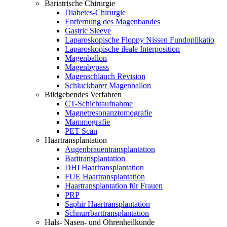
Bariatrische Chirurgie
Diabetes-Chirurgie
Entfernung des Magenbandes
Gastric Sleeve
Laparoskopische Floppy Nissen Fundoplikatio
Laparoskopische ileale Interposition
Magenballon
Magenbypass
Magenschlauch Revision
Schluckbarer Magenballon
Bildgebendes Verfahren
CT-Schichtaufnahme
Magnetresonanztomografie
Mammografie
PET Scan
Haartransplantation
Augenbrauentransplantation
Barttransplantation
DHI Haartransplantation
FUE Haartransplantation
Haartransplantation für Frauen
PRP
Saphir Haartransplantation
Schnurrbarttransplantation
Hals- Nasen- und Ohrenheilkunde