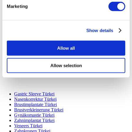
Marketing
Show details
Beliebte Reiseziele
Türkei Kliniken
Spain Kliniken
Allow all
Mexico Kliniken
Poland Kliniken
Thailand Kliniken
Allow selection
Hungary Kliniken
Colombia Kliniken
Beliebte Behandlungen in Türkei
Gastric Sleeve Türkei
Nasenkorrektur Türkei
Brustimplantate Türkei
Brustverkleinerung Türkei
Gynäkomastie Türkei
Zahnimplantat Türkei
Veneers Türkei
Zahnkronen Türkei