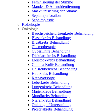
Feminisierung der Stimme
Mandel- & Adenoidentfernung
Maskulinisierung der Stimme
Septumperforation
Septumplastik
Koloskopie
Onkologie
Bauchspeicheldrüsenkrebs Behandlung
Blasenkrebs Behandlung
Brustkrebs Behandlung
Chemotherapie
CyberKnife Behandlung
Dickdarmkrebs Behandlung
Eierstockkrebs Behandlung
Gamma Knife Behandlung
Halswirbelkrebs Behandlung
Hautkrebs Behandlung
Krebsvorsorge
Leberkrebs Behandlung
Lungenkrebs Behandlung
Magenkrebs Behandlung
Mundkrebs Behandlung
Nierenkrebs Behandlung
Onkologie Untersuchung
Prostatakrebs Behandlung