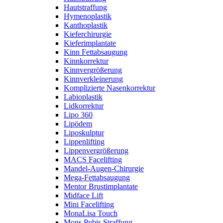
Hautstraffung
Hymenoplastik
Kanthoplastik
Kieferchirurgie
Kieferimplantate
Kinn Fettabsaugung
Kinnkorrektur
Kinnvergrößerung
Kinnverkleinerung
Komplizierte Nasenkorrektur
Labioplastik
Lidkorrektur
Lipo 360
Lipödem
Liposkulptur
Lippenlifting
Lippenvergrößerung
MACS Facelifting
Mandel-Augen-Chirurgie
Mega-Fettabsaugung
Mentor Brustimplantate
Midface Lift
Mini Facelifting
MonaLisa Touch
Mons Pubis Straffung