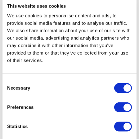
registrierten Reiseagentur der Gruppe A (Zertifikatsnummer:
This website uses cookies
12276).
We use cookies to personalise content and ads, to
Alle Behandlungen werden von einer im
Gesundheitstourismus zertifizierten Gesundheitseinrichtung
provide social media features and to analyse our traffic.
durchgeführt.
We also share information about your use of our site with
our social media, advertising and analytics partners who
Über uns
may combine it with other information that you’ve
Wie es Funktioniert
provided to them or that they’ve collected from your use
Vor-Op Leitfaden
of their services.
Autoren & Gutachter
Flymedi Empfehlungsprogramm
Zahlungsplaene
Karrieren
Consent
FAQ
Necessary
Blog
Selection
Datenschutz-Bestimmungen
Allgemeine Geschäftsbedingungen
Stornierungsrichtlinie
Preferences
Kontaktiere uns
Ihre Klinik hinzufügen
Statistics