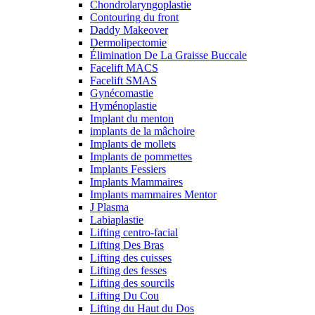
Chondrolaryngoplastie
Contouring du front
Daddy Makeover
Dermolipectomie
Élimination De La Graisse Buccale
Facelift MACS
Facelift SMAS
Gynécomastie
Hyménoplastie
Implant du menton
implants de la mâchoire
Implants de mollets
Implants de pommettes
Implants Fessiers
Implants Mammaires
Implants mammaires Mentor
J Plasma
Labiaplastie
Lifting centro-facial
Lifting Des Bras
Lifting des cuisses
Lifting des fesses
Lifting des sourcils
Lifting Du Cou
Lifting du Haut du Dos