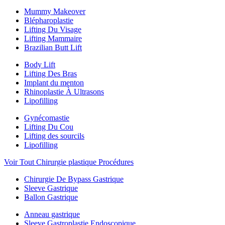
Mummy Makeover
Blépharoplastie
Lifting Du Visage
Lifting Mammaire
Brazilian Butt Lift
Body Lift
Lifting Des Bras
Implant du menton
Rhinoplastie À Ultrasons
Lipofilling
Gynécomastie
Lifting Du Cou
Lifting des sourcils
Lipofilling
Voir Tout Chirurgie plastique Procédures
Chirurgie De Bypass Gastrique
Sleeve Gastrique
Ballon Gastrique
Anneau gastrique
Sleeve Gastroplastie Endoscopique