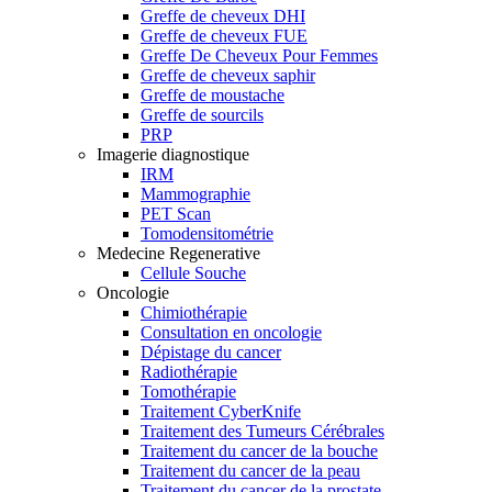
Greffe de cheveux DHI
Greffe de cheveux FUE
Greffe De Cheveux Pour Femmes
Greffe de cheveux saphir
Greffe de moustache
Greffe de sourcils
PRP
Imagerie diagnostique
IRM
Mammographie
PET Scan
Tomodensitométrie
Medecine Regenerative
Cellule Souche
Oncologie
Chimiothérapie
Consultation en oncologie
Dépistage du cancer
Radiothérapie
Tomothérapie
Traitement CyberKnife
Traitement des Tumeurs Cérébrales
Traitement du cancer de la bouche
Traitement du cancer de la peau
Traitement du cancer de la prostate