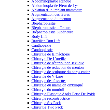
Abdominoplastie étendue
Abdominoplastie Fleur de Lys
Ablation d'un implant mammaire
Augmentation des lèvres
Augmentation du menton
Blépharoplastie
Blépharoplastie inférieure
Blépharoplastie Supérieure
Body Lift
Brazilian Butt Lift
Canthopexie
Canthoplastie
Chirurgie de la mâchoire
Chirurgie De L'oreille
Chirurgie de réattribution sexuelle
Chirurgie de réduction du menton
Chirurgie de sculpture du corps entier
Chirurgie de V-Line
Chirurgie des fossettes
Chirurgie du mamelon ombiliqué
Chirurgie du nombril
Chirurgie Plastique Après Perte De Poids
Chirurgie reconstructrice
Chirurgie Six Pack
Chirurgie Two Pack