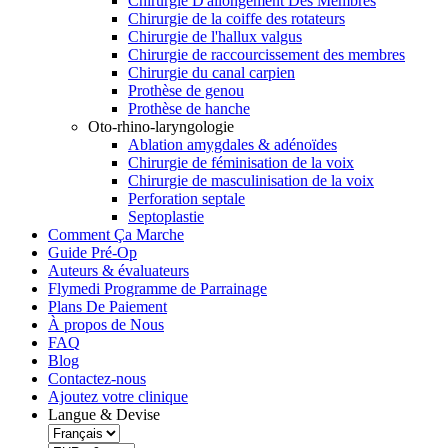
Chirurgie D'allongement Des Membres
Chirurgie de la coiffe des rotateurs
Chirurgie de l'hallux valgus
Chirurgie de raccourcissement des membres
Chirurgie du canal carpien
Prothèse de genou
Prothèse de hanche
Oto-rhino-laryngologie
Ablation amygdales & adénoïdes
Chirurgie de féminisation de la voix
Chirurgie de masculinisation de la voix
Perforation septale
Septoplastie
Comment Ça Marche
Guide Pré-Op
Auteurs & évaluateurs
Flymedi Programme de Parrainage
Plans De Paiement
À propos de Nous
FAQ
Blog
Contactez-nous
Ajoutez votre clinique
Langue & Devise