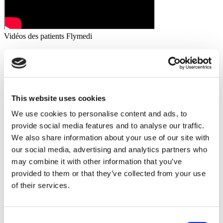
Vidéos des patients Flymedi
FILTRER
TOUT EFFACER
Destinations
(1 Opt. Sélectionnée)
Retour
Destinations
Allemagne
(2)
Régions
Retour
Régions
This website uses cookies
Bavière
Berlin
(1)
(1)
We use cookies to personalise content and ads, to
Flymedi
provide social media features and to analyse our traffic.
We also share information about your use of our site with
TÜRSAB – Les transactions sur flymedi.com sont gérées par
MIRAC SARA TOURISM, une agence de voyage de
our social media, advertising and analytics partners who
Groupe A enregistrée auprès de TÜRSAB (Certificat No:
may combine it with other information that you’ve
12276).
provided to them or that they’ve collected from your use
Tous les traitements sont effectués par un établissement de
santé certifié en tourisme de santé.
of their services.
À propos de Nous
Consent
Comment Ça Marche