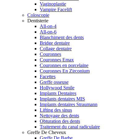
Vaginoplastie
Vampire Facelift
Coloscopie
Dentisterie
All-on-4
All-on-6
Blanchiment des dents
Bridge dentaire
Collage dentaire
Couronnes
Couronnes Emax
Couronnes en porcelaine
Couronnes En Zirconium
Facettes
Greffe osseuse
Hollywood Smile
Implants Dentaires
Implants dentaires MIS
Implants dentaires Straumann
Lifting des sinus
Nettoyage des dents
Obturation des dents
Traitement du canal radiculaire
Greffe De Cheveux
Greffe De Barbe