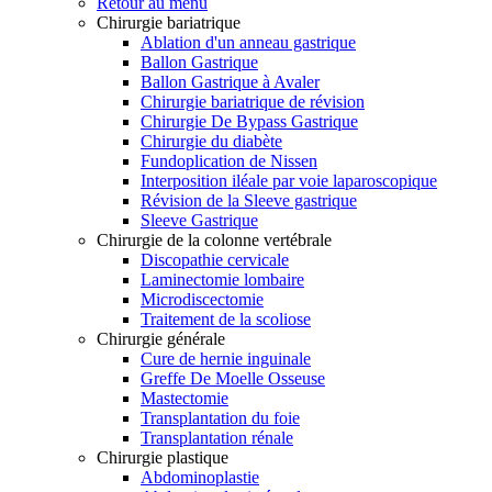
Retour au menu
Chirurgie bariatrique
Ablation d'un anneau gastrique
Ballon Gastrique
Ballon Gastrique à Avaler
Chirurgie bariatrique de révision
Chirurgie De Bypass Gastrique
Chirurgie du diabète
Fundoplication de Nissen
Interposition iléale par voie laparoscopique
Révision de la Sleeve gastrique
Sleeve Gastrique
Chirurgie de la colonne vertébrale
Discopathie cervicale
Laminectomie lombaire
Microdiscectomie
Traitement de la scoliose
Chirurgie générale
Cure de hernie inguinale
Greffe De Moelle Osseuse
Mastectomie
Transplantation du foie
Transplantation rénale
Chirurgie plastique
Abdominoplastie