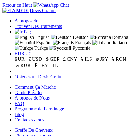
Retour en Haut
Devis Gratuit
À propos de
Trouver Des Traitements
English
Deutsch
Romana
Español
Français
Italiano
Türkçe
Русский
EUR - €
EUR - €
USD - $
GBP - £
CNY - ¥
ILS - ₪
JPY - ¥
RON -
lei
RUB - ₽
TRY - TL
Obtenez un Devis Gratuit
Comment Ça Marche
Guide Pré-Op
À propos de Nous
FAQ
Programme de Parrainage
Blog
Contactez-nous
Greffe De Cheveux
Chirurgie plastique