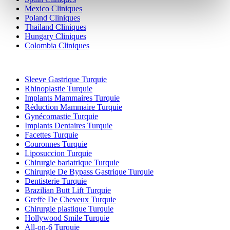
Mexico Cliniques
Poland Cliniques
Thailand Cliniques
Hungary Cliniques
Colombia Cliniques
Traitements Populaires en Turquie
Sleeve Gastrique Turquie
Rhinoplastie Turquie
Implants Mammaires Turquie
Réduction Mammaire Turquie
Gynécomastie Turquie
Implants Dentaires Turquie
Facettes Turquie
Couronnes Turquie
Liposuccion Turquie
Chirurgie bariatrique Turquie
Chirurgie De Bypass Gastrique Turquie
Dentisterie Turquie
Brazilian Butt Lift Turquie
Greffe De Cheveux Turquie
Chirurgie plastique Turquie
Hollywood Smile Turquie
All-on-6 Turquie