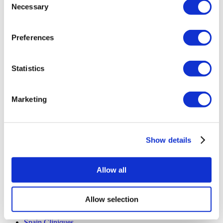
Necessary
Guide Pré-Op
Selection
Auteurs & évaluateurs
Flymedi Programme de Parrainage
Plans De Paiement
Preferences
Carrières
FAQ
Blog
Statistics
Politique de confidentialité
Termes et conditions
Politique d'annulation
Contactez-nous
Marketing
Ajoutez votre clinique
Show details
Allow all
Destinations Populaires
Allow selection
Turquie Cliniques
Spain Cliniques