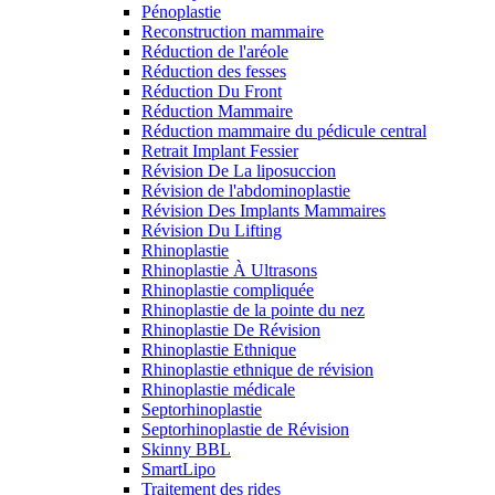
Pénoplastie
Reconstruction mammaire
Réduction de l'aréole
Réduction des fesses
Réduction Du Front
Réduction Mammaire
Réduction mammaire du pédicule central
Retrait Implant Fessier
Révision De La liposuccion
Révision de l'abdominoplastie
Révision Des Implants Mammaires
Révision Du Lifting
Rhinoplastie
Rhinoplastie À Ultrasons
Rhinoplastie compliquée
Rhinoplastie de la pointe du nez
Rhinoplastie De Révision
Rhinoplastie Ethnique
Rhinoplastie ethnique de révision
Rhinoplastie médicale
Septorhinoplastie
Septorhinoplastie de Révision
Skinny BBL
SmartLipo
Traitement des rides