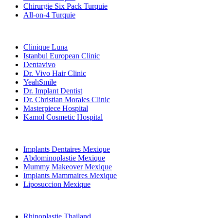
Chirurgie Six Pack Turquie
All-on-4 Turquie
Cliniques Populaires
Clinique Luna
Istanbul European Clinic
Dentavivo
Dr. Vivo Hair Clinic
YeahSmile
Dr. Implant Dentist
Dr. Christian Morales Clinic
Masterpiece Hospital
Kamol Cosmetic Hospital
Traitements Populaires en Mexique
Implants Dentaires Mexique
Abdominoplastie Mexique
Mummy Makeover Mexique
Implants Mammaires Mexique
Liposuccion Mexique
Traitements Populaires en Thailand
Rhinoplastie Thailand