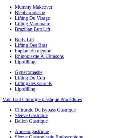
Mummy Makeover
Blépharoplastie
Lifting Du Visage
Lifting Mammaire
Brazilian Butt Lift
Body Lift
Lifting Des Bras
Implant du menton
Rhinoplastie À Ultrasons
Lipofilling
Gynécomastie
Lifting Du Cou
Lifting des sourcils
Lipofilling
Voir Tout Chirurgie plastique Procédures
Chirurgie De Bypass Gastrique
Sleeve Gastrique
Ballon Gastrique
Anneau gastrique
Sleeve Gastroplastie Endoscopique