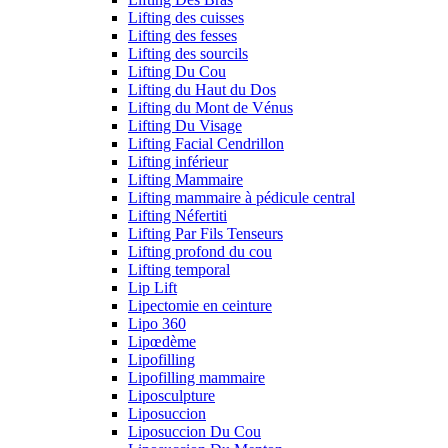
Lifting des cuisses
Lifting des fesses
Lifting des sourcils
Lifting Du Cou
Lifting du Haut du Dos
Lifting du Mont de Vénus
Lifting Du Visage
Lifting Facial Cendrillon
Lifting inférieur
Lifting Mammaire
Lifting mammaire à pédicule central
Lifting Néfertiti
Lifting Par Fils Tenseurs
Lifting profond du cou
Lifting temporal
Lip Lift
Lipectomie en ceinture
Lipo 360
Lipœdème
Lipofilling
Lipofilling mammaire
Liposculpture
Liposuccion
Liposuccion Du Cou