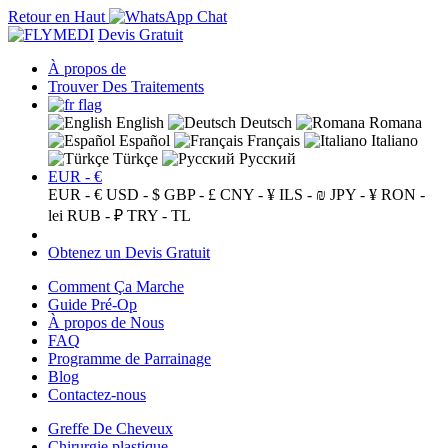
Retour en Haut
Devis Gratuit
À propos de
Trouver Des Traitements
English
Deutsch
Romana
Español
Français
Italiano
Türkçe
Русский
EUR - €
EUR - €
USD - $
GBP - £
CNY - ¥
ILS - ₪
JPY - ¥
RON -
lei
RUB - ₽
TRY - TL
Obtenez un Devis Gratuit
Comment Ça Marche
Guide Pré-Op
À propos de Nous
FAQ
Programme de Parrainage
Blog
Contactez-nous
Greffe De Cheveux
Chirurgie plastique