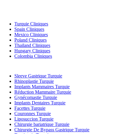
Destinations Populaires
Turquie Cliniques
Spain Cliniques
Mexico Cliniques
Poland Cliniques
Thailand Cliniques
Hungary Cliniques
Colombia Cliniques
Traitements Populaires en Turquie
Sleeve Gastrique Turquie
Rhinoplastie Turquie
Implants Mammaires Turquie
Réduction Mammaire Turquie
Gynécomastie Turquie
Implants Dentaires Turquie
Facettes Turquie
Couronnes Turquie
Liposuccion Turquie
Chirurgie bariatrique Turquie
Chirurgie De Bypass Gastrique Turquie