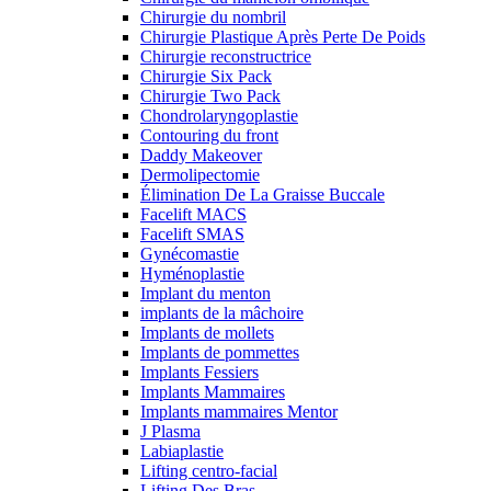
Chirurgie du nombril
Chirurgie Plastique Après Perte De Poids
Chirurgie reconstructrice
Chirurgie Six Pack
Chirurgie Two Pack
Chondrolaryngoplastie
Contouring du front
Daddy Makeover
Dermolipectomie
Élimination De La Graisse Buccale
Facelift MACS
Facelift SMAS
Gynécomastie
Hyménoplastie
Implant du menton
implants de la mâchoire
Implants de mollets
Implants de pommettes
Implants Fessiers
Implants Mammaires
Implants mammaires Mentor
J Plasma
Labiaplastie
Lifting centro-facial
Lifting Des Bras