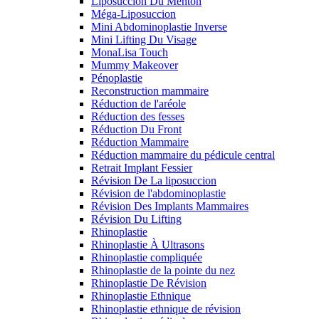
Liposuccion Du Menton
Méga-Liposuccion
Mini Abdominoplastie Inverse
Mini Lifting Du Visage
MonaLisa Touch
Mummy Makeover
Pénoplastie
Reconstruction mammaire
Réduction de l'aréole
Réduction des fesses
Réduction Du Front
Réduction Mammaire
Réduction mammaire du pédicule central
Retrait Implant Fessier
Révision De La liposuccion
Révision de l'abdominoplastie
Révision Des Implants Mammaires
Révision Du Lifting
Rhinoplastie
Rhinoplastie À Ultrasons
Rhinoplastie compliquée
Rhinoplastie de la pointe du nez
Rhinoplastie De Révision
Rhinoplastie Ethnique
Rhinoplastie ethnique de révision