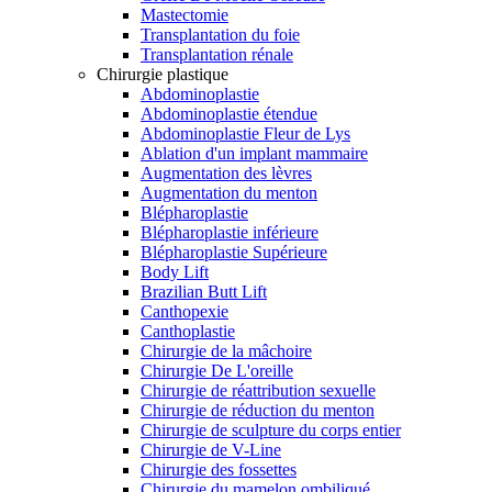
Mastectomie
Transplantation du foie
Transplantation rénale
Chirurgie plastique
Abdominoplastie
Abdominoplastie étendue
Abdominoplastie Fleur de Lys
Ablation d'un implant mammaire
Augmentation des lèvres
Augmentation du menton
Blépharoplastie
Blépharoplastie inférieure
Blépharoplastie Supérieure
Body Lift
Brazilian Butt Lift
Canthopexie
Canthoplastie
Chirurgie de la mâchoire
Chirurgie De L'oreille
Chirurgie de réattribution sexuelle
Chirurgie de réduction du menton
Chirurgie de sculpture du corps entier
Chirurgie de V-Line
Chirurgie des fossettes
Chirurgie du mamelon ombiliqué