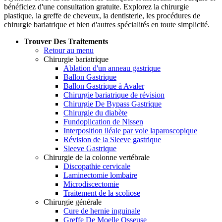
bénéficiez d'une consultation gratuite. Explorez la chirurgie
plastique, la greffe de cheveux, la dentisterie, les procédures de
chirurgie bariatrique et bien d'autres spécialités en toute simplicité.
Trouver Des Traitements
Retour au menu
Chirurgie bariatrique
Ablation d'un anneau gastrique
Ballon Gastrique
Ballon Gastrique à Avaler
Chirurgie bariatrique de révision
Chirurgie De Bypass Gastrique
Chirurgie du diabète
Fundoplication de Nissen
Interposition iléale par voie laparoscopique
Révision de la Sleeve gastrique
Sleeve Gastrique
Chirurgie de la colonne vertébrale
Discopathie cervicale
Laminectomie lombaire
Microdiscectomie
Traitement de la scoliose
Chirurgie générale
Cure de hernie inguinale
Greffe De Moelle Osseuse