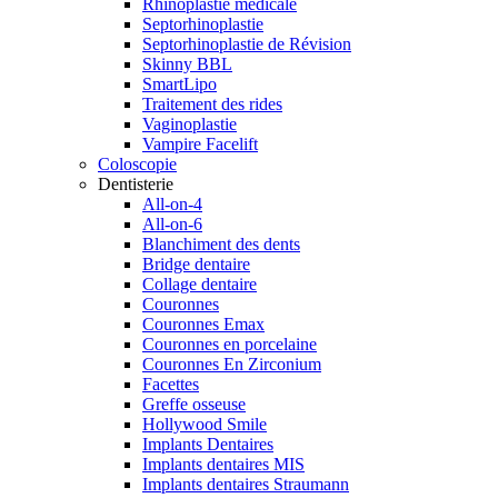
Rhinoplastie médicale
Septorhinoplastie
Septorhinoplastie de Révision
Skinny BBL
SmartLipo
Traitement des rides
Vaginoplastie
Vampire Facelift
Coloscopie
Dentisterie
All-on-4
All-on-6
Blanchiment des dents
Bridge dentaire
Collage dentaire
Couronnes
Couronnes Emax
Couronnes en porcelaine
Couronnes En Zirconium
Facettes
Greffe osseuse
Hollywood Smile
Implants Dentaires
Implants dentaires MIS
Implants dentaires Straumann