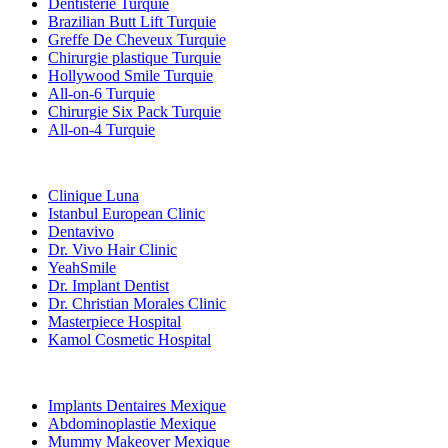
Dentisterie Turquie
Brazilian Butt Lift Turquie
Greffe De Cheveux Turquie
Chirurgie plastique Turquie
Hollywood Smile Turquie
All-on-6 Turquie
Chirurgie Six Pack Turquie
All-on-4 Turquie
Cliniques Populaires
Clinique Luna
Istanbul European Clinic
Dentavivo
Dr. Vivo Hair Clinic
YeahSmile
Dr. Implant Dentist
Dr. Christian Morales Clinic
Masterpiece Hospital
Kamol Cosmetic Hospital
Traitements Populaires en Mexique
Implants Dentaires Mexique
Abdominoplastie Mexique
Mummy Makeover Mexique