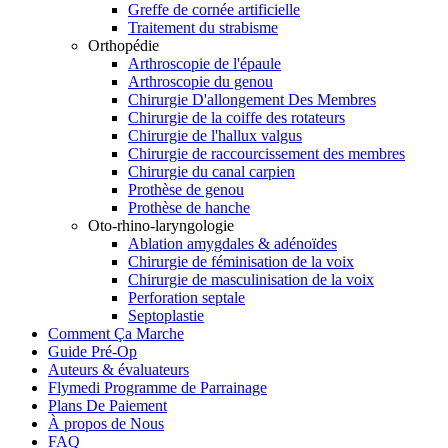
Greffe de cornée artificielle
Traitement du strabisme
Orthopédie
Arthroscopie de l'épaule
Arthroscopie du genou
Chirurgie D'allongement Des Membres
Chirurgie de la coiffe des rotateurs
Chirurgie de l'hallux valgus
Chirurgie de raccourcissement des membres
Chirurgie du canal carpien
Prothèse de genou
Prothèse de hanche
Oto-rhino-laryngologie
Ablation amygdales & adénoïdes
Chirurgie de féminisation de la voix
Chirurgie de masculinisation de la voix
Perforation septale
Septoplastie
Comment Ça Marche
Guide Pré-Op
Auteurs & évaluateurs
Flymedi Programme de Parrainage
Plans De Paiement
À propos de Nous
FAQ