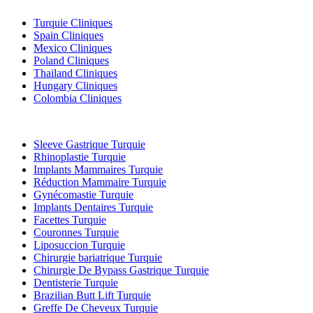
Turquie Cliniques
Spain Cliniques
Mexico Cliniques
Poland Cliniques
Thailand Cliniques
Hungary Cliniques
Colombia Cliniques
Traitements Populaires en Turquie
Sleeve Gastrique Turquie
Rhinoplastie Turquie
Implants Mammaires Turquie
Réduction Mammaire Turquie
Gynécomastie Turquie
Implants Dentaires Turquie
Facettes Turquie
Couronnes Turquie
Liposuccion Turquie
Chirurgie bariatrique Turquie
Chirurgie De Bypass Gastrique Turquie
Dentisterie Turquie
Brazilian Butt Lift Turquie
Greffe De Cheveux Turquie