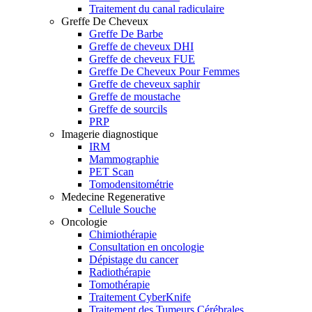
Traitement du canal radiculaire
Greffe De Cheveux
Greffe De Barbe
Greffe de cheveux DHI
Greffe de cheveux FUE
Greffe De Cheveux Pour Femmes
Greffe de cheveux saphir
Greffe de moustache
Greffe de sourcils
PRP
Imagerie diagnostique
IRM
Mammographie
PET Scan
Tomodensitométrie
Medecine Regenerative
Cellule Souche
Oncologie
Chimiothérapie
Consultation en oncologie
Dépistage du cancer
Radiothérapie
Tomothérapie
Traitement CyberKnife
Traitement des Tumeurs Cérébrales