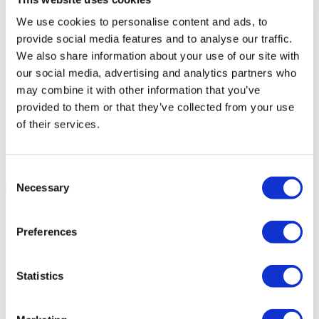
Estethica Atasehir
We use cookies to personalise content and ads, to
provide social media features and to analyse our traffic.
Groupe Médical Acibadem
We also share information about your use of our site with
our social media, advertising and analytics partners who
DentGroup Maslak
may combine it with other information that you’ve
provided to them or that they’ve collected from your use
Hôpital Medical Park Gaziosmanpasa
of their services.
Hôpital Ethica Incirli
Consent
Clinica Art & Dent
Necessary
10.0
(1)
Selection
Demandez un Devis
Flymedi
Preferences
TÜRSAB – Les transactions sur flymedi.com sont gérées par
MIRAC SARA TOURISM, une agence de voyage de
Groupe A enregistrée auprès de TÜRSAB (Certificat No:
Statistics
12276).
Tous les traitements sont effectués par un établissement de
santé certifié en tourisme de santé.