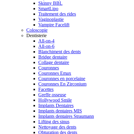
Skinny BBL
SmartLipo
Traitement des rides
Vaginoplastie
Vampire Facelift
Coloscopie
Dentisterie
All-on-4
All-on-6
Blanchiment des dents
Bridge dentaire
Collage dentaire
Couronnes
Couronnes Emax
Couronnes en porcelaine
Couronnes En Zirconium
Facettes
Greffe osseuse
Hollywood Smile
Implants Dentaires
Implants dentaires MIS
Implants dentaires Straumann
Lifting des sinus
Nettoyage des dents
Obturation des dents