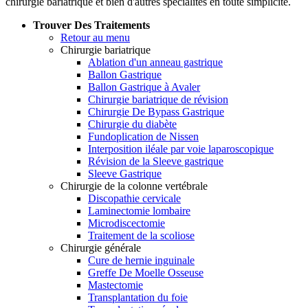
chirurgie bariatrique et bien d'autres spécialités en toute simplicité.
Trouver Des Traitements
Retour au menu
Chirurgie bariatrique
Ablation d'un anneau gastrique
Ballon Gastrique
Ballon Gastrique à Avaler
Chirurgie bariatrique de révision
Chirurgie De Bypass Gastrique
Chirurgie du diabète
Fundoplication de Nissen
Interposition iléale par voie laparoscopique
Révision de la Sleeve gastrique
Sleeve Gastrique
Chirurgie de la colonne vertébrale
Discopathie cervicale
Laminectomie lombaire
Microdiscectomie
Traitement de la scoliose
Chirurgie générale
Cure de hernie inguinale
Greffe De Moelle Osseuse
Mastectomie
Transplantation du foie