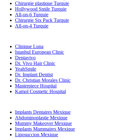
Chirurgie plastique Turquie
Hollywood Smile Turquie
All-on-6 Turquie
Chirurgie Six Pack Turquie
All-on-4 Turquie
Cliniques Populaires
Clinique Luna
Istanbul European Clinic
Dentavivo
Dr. Vivo Hair Clinic
YeahSmile
Dr. Implant Dentist
Dr. Christian Morales Clinic
Masterpiece Hospital
Kamol Cosmetic Hospital
Traitements Populaires en Mexique
Implants Dentaires Mexique
Abdominoplastie Mexique
Mummy Makeover Mexique
Implants Mammaires Mexique
Liposuccion Mexique