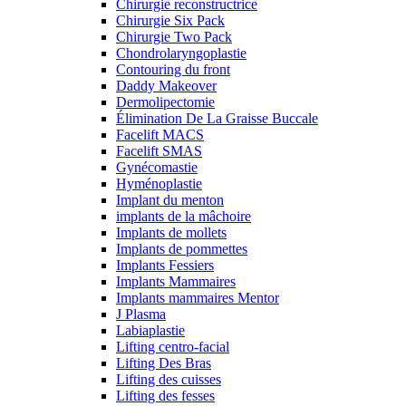
Chirurgie reconstructrice
Chirurgie Six Pack
Chirurgie Two Pack
Chondrolaryngoplastie
Contouring du front
Daddy Makeover
Dermolipectomie
Élimination De La Graisse Buccale
Facelift MACS
Facelift SMAS
Gynécomastie
Hyménoplastie
Implant du menton
implants de la mâchoire
Implants de mollets
Implants de pommettes
Implants Fessiers
Implants Mammaires
Implants mammaires Mentor
J Plasma
Labiaplastie
Lifting centro-facial
Lifting Des Bras
Lifting des cuisses
Lifting des fesses