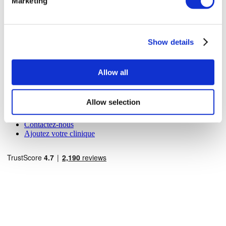
Marketing
À propos de Nous
Comment Ça Marche
Guide Pré-Op
Show details
Auteurs & évaluateurs
Flymedi Programme de Parrainage
Plans De Paiement
Carrières
Allow all
FAQ
Blog
Politique de confidentialité
Allow selection
Termes et conditions
Politique d'annulation
Contactez-nous
Ajoutez votre clinique
Destinations Populaires