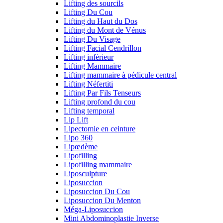
Lifting des sourcils
Lifting Du Cou
Lifting du Haut du Dos
Lifting du Mont de Vénus
Lifting Du Visage
Lifting Facial Cendrillon
Lifting inférieur
Lifting Mammaire
Lifting mammaire à pédicule central
Lifting Néfertiti
Lifting Par Fils Tenseurs
Lifting profond du cou
Lifting temporal
Lip Lift
Lipectomie en ceinture
Lipo 360
Lipœdème
Lipofilling
Lipofilling mammaire
Liposculpture
Liposuccion
Liposuccion Du Cou
Liposuccion Du Menton
Méga-Liposuccion
Mini Abdominoplastie Inverse