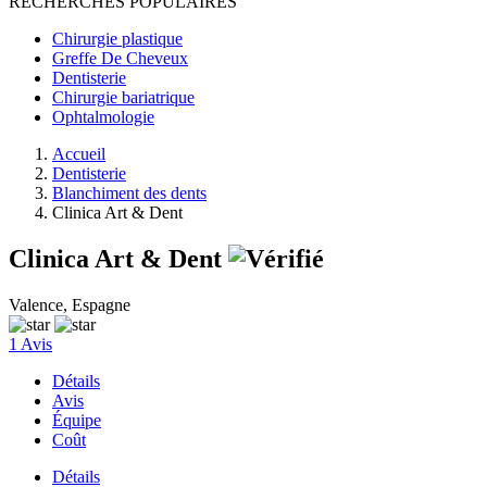
RECHERCHES POPULAIRES
Chirurgie plastique
Greffe De Cheveux
Dentisterie
Chirurgie bariatrique
Ophtalmologie
Accueil
Dentisterie
Blanchiment des dents
Clinica Art & Dent
Clinica Art & Dent
Valence, Espagne
1 Avis
Détails
Avis
Équipe
Coût
Détails