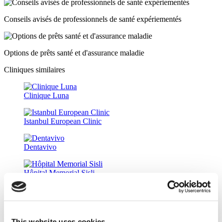
Conseils avisés de professionnels de santé expériementés
Options de prêts santé et d'assurance maladie
Cliniques similaires
Clinique Luna
Istanbul European Clinic
Dentavivo
Hôpital Memorial Sisli
Hôpital Universitaire Medipol Mega
This website uses cookies