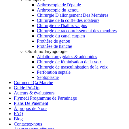
Arthroscopie de l'épaule
Arthroscopie du genou
Chirurgie D'allongement Des Membres
Chirurgie de la coiffe des rotateurs
Chirurgie de l'hallux valgus
Chirurgie de raccourcissement des membres
Chirurgie du canal carpien
Prothèse de genou
Prothèse de hanche
Oto-rhino-laryngologie
Ablation amygdales & adénoïdes
Chirurgie de féminisation de la voix
Chirurgie de masculinisation de la voix
Perforation septale
Septoplastie
Comment Ça Marche
Guide Pré-Op
Auteurs & évaluateurs
Flymedi Programme de Parrainage
Plans De Paiement
À propos de Nous
FAQ
Blog
Contactez-nous