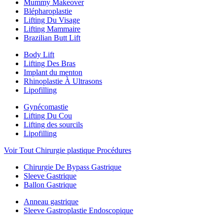
Mummy Makeover
Blépharoplastie
Lifting Du Visage
Lifting Mammaire
Brazilian Butt Lift
Body Lift
Lifting Des Bras
Implant du menton
Rhinoplastie À Ultrasons
Lipofilling
Gynécomastie
Lifting Du Cou
Lifting des sourcils
Lipofilling
Voir Tout Chirurgie plastique Procédures
Chirurgie De Bypass Gastrique
Sleeve Gastrique
Ballon Gastrique
Anneau gastrique
Sleeve Gastroplastie Endoscopique