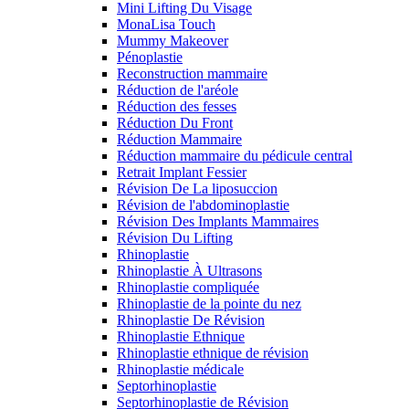
Mini Lifting Du Visage
MonaLisa Touch
Mummy Makeover
Pénoplastie
Reconstruction mammaire
Réduction de l'aréole
Réduction des fesses
Réduction Du Front
Réduction Mammaire
Réduction mammaire du pédicule central
Retrait Implant Fessier
Révision De La liposuccion
Révision de l'abdominoplastie
Révision Des Implants Mammaires
Révision Du Lifting
Rhinoplastie
Rhinoplastie À Ultrasons
Rhinoplastie compliquée
Rhinoplastie de la pointe du nez
Rhinoplastie De Révision
Rhinoplastie Ethnique
Rhinoplastie ethnique de révision
Rhinoplastie médicale
Septorhinoplastie
Septorhinoplastie de Révision