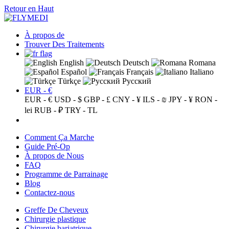
Retour en Haut
À propos de
Trouver Des Traitements
English
Deutsch
Romana
Español
Français
Italiano
Türkçe
Русский
EUR - €
EUR - €
USD - $
GBP - £
CNY - ¥
ILS - ₪
JPY - ¥
RON -
lei
RUB - ₽
TRY - TL
Comment Ça Marche
Guide Pré-Op
À propos de Nous
FAQ
Programme de Parrainage
Blog
Contactez-nous
Greffe De Cheveux
Chirurgie plastique
Chirurgie bariatrique