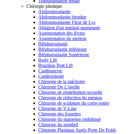
Transplantation rénale
Chirurgie plastique
Abdominoplastie
Abdominoplastie étendue
Abdominoplastie Fleur de Lys
Ablation d'un implant mammaire
Augmentation des lèvres
Augmentation du menton
Blépharoplastie
Blépharoplastie inférieure
Blépharoplastie Supérieure
Body Lift
Brazilian Butt Lift
Canthopexie
Canthoplastie
Chirurgie de la mâchoire
Chirurgie De L'oreille
Chirurgie de réattribution sexuelle
Chirurgie de réduction du menton
Chirurgie de sculpture du corps entier
Chirurgie de V-Line
Chirurgie des fossettes
Chirurgie du mamelon ombiliqué
Chirurgie du nombril
Chirurgie Plastique Après Perte De Poids