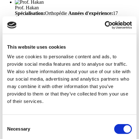
Prof. Hakan
Spécialisation:
Orthopédie
Années d'expérience:
17
Éducation:
Istanbul University Faculty of Medicine
Langues:
Anglais, Turc
Dr. Teoman
Spécialisation:
Chirurgie Plastique
Années d'expérience:
17
Éducation:
Trakya University - Faculty of Medicine
This website uses cookies
Langues:
Anglais, Turc
Affiliations et Prix:
National
We use cookies to personalise content and ads, to
Aesthetic Plastic Surgery Association Congress, TPRECD
National Congress, National Hand and Upper Extremity
provide social media features and to analyse our traffic.
Congress, Marmara Region Plastic Surgery Training Meeting,
We also share information about your use of our site with
Emergency Hand Injuries and Extremity Lacerations
our social media, advertising and analytics partners who
Symposium, Marmara University Experimental Animal Use
Certificate for Researchers
may combine it with other information that you’ve
provided to them or that they’ve collected from your use
Dr. Volkan
of their services.
Spécialisation:
Chirurgie Bariatrique, Chirurgie générale
Années d'expérience:
18
Éducation:
Ondokuz Mayıs
University Faculty of Medicine
Langues:
Anglais, Turc
Consent
Prof. Toygar
Necessary
Selection
Spécialisation:
Chirurgie Bariatrique
Années
d'expérience:
25
Éducation:
Ege University Faculty of