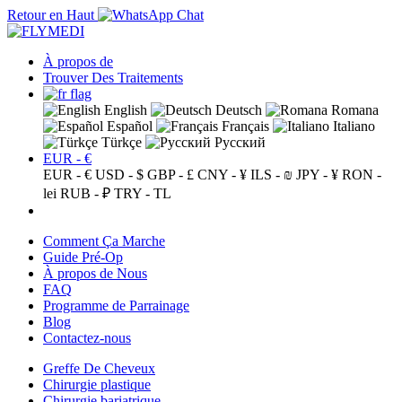
Retour en Haut
À propos de
Trouver Des Traitements
English
Deutsch
Romana
Español
Français
Italiano
Türkçe
Русский
EUR - €
EUR - €
USD - $
GBP - £
CNY - ¥
ILS - ₪
JPY - ¥
RON -
lei
RUB - ₽
TRY - TL
Comment Ça Marche
Guide Pré-Op
À propos de Nous
FAQ
Programme de Parrainage
Blog
Contactez-nous
Greffe De Cheveux
Chirurgie plastique
Chirurgie bariatrique