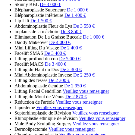
Skinny BBL
De 3 000 €
Blépharoplastie Supérieure
De 1 000 €
Blépharoplastie inférieure
De 1 400 €
Lip Lift
De 1 500 €
Abdominoplastie Fleur de Lys
De 3 550 €
implants de la mâchoire
De 3 850 €
Élimination De La Graisse Buccale
De 1 000 €
Daddy Makeover
De 4 000 €
Mini Lifting Du Visage
De 2 400 €
Facelift SMAS
De 3 400 €
Lifting profond du cou
De 5 000 €
Facelift MACS
De 3 400 €
Lifting du Haut du Dos
De 2 300 €
Mini Abdominoplastie Inverse
De 2 250 €
Lifting des fesses
De 2 300 €
Abdominoplastie étendue
De 2 950 €
Lifting Facial Cendrillon
Veuillez vous renseigner
Lifting du Mont de Vénus
De 2 870 €
Réduction de l'aréole
Veuillez vous renseigner
Lipœdème
Veuillez vous renseigner
Septorhinoplastie de Révision
Veuillez vous renseigner
Rhinoplastie ethnique de révision
Veuillez vous renseigner
Male Body Sculpting Surgery
Veuillez vous renseigner
Dermolipectomie
Veuillez vous renseigner
Chondrolaryngoplastie
Veuillez vous renseigner