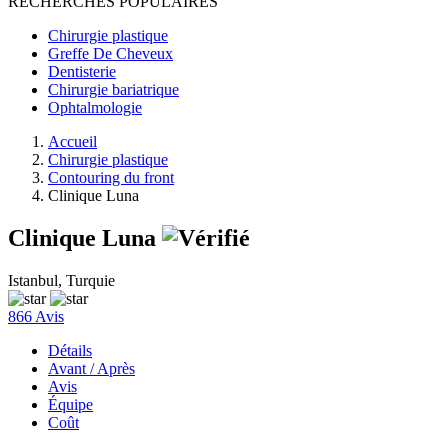
RECHERCHES POPULAIRES
Chirurgie plastique
Greffe De Cheveux
Dentisterie
Chirurgie bariatrique
Ophtalmologie
Accueil
Chirurgie plastique
Contouring du front
Clinique Luna
Clinique Luna
Istanbul, Turquie
866 Avis
Détails
Avant / Après
Avis
Équipe
Coût