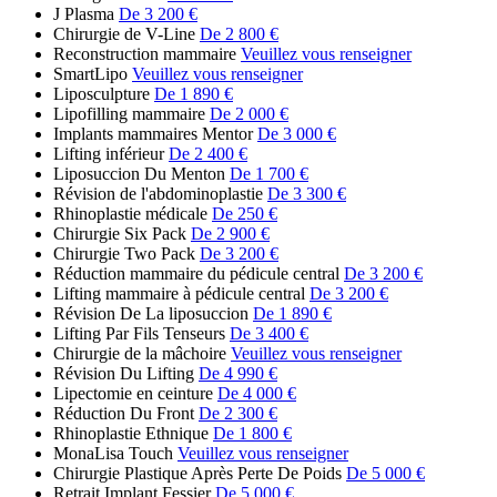
J Plasma
De 3 200 €
Chirurgie de V-Line
De 2 800 €
Reconstruction mammaire
Veuillez vous renseigner
SmartLipo
Veuillez vous renseigner
Liposculpture
De 1 890 €
Lipofilling mammaire
De 2 000 €
Implants mammaires Mentor
De 3 000 €
Lifting inférieur
De 2 400 €
Liposuccion Du Menton
De 1 700 €
Révision de l'abdominoplastie
De 3 300 €
Rhinoplastie médicale
De 250 €
Chirurgie Six Pack
De 2 900 €
Chirurgie Two Pack
De 3 200 €
Réduction mammaire du pédicule central
De 3 200 €
Lifting mammaire à pédicule central
De 3 200 €
Révision De La liposuccion
De 1 890 €
Lifting Par Fils Tenseurs
De 3 400 €
Chirurgie de la mâchoire
Veuillez vous renseigner
Révision Du Lifting
De 4 990 €
Lipectomie en ceinture
De 4 000 €
Réduction Du Front
De 2 300 €
Rhinoplastie Ethnique
De 1 800 €
MonaLisa Touch
Veuillez vous renseigner
Chirurgie Plastique Après Perte De Poids
De 5 000 €
Retrait Implant Fessier
De 5 000 €