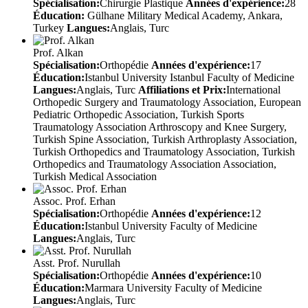
Spécialisation:
Chirurgie Plastique
Années d'expérience:
28
Éducation:
Gülhane Military Medical Academy, Ankara,
Turkey
Langues:
Anglais, Turc
Prof. Alkan
Spécialisation:
Orthopédie
Années d'expérience:
17
Éducation:
Istanbul University Istanbul Faculty of Medicine
Langues:
Anglais, Turc
Affiliations et Prix:
International
Orthopedic Surgery and Traumatology Association, European
Pediatric Orthopedic Association, Turkish Sports
Traumatology Association Arthroscopy and Knee Surgery,
Turkish Spine Association, Turkish Arthroplasty Association,
Turkish Orthopedics and Traumatology Association, Turkish
Orthopedics and Traumatology Association Association,
Turkish Medical Association
Assoc. Prof. Erhan
Spécialisation:
Orthopédie
Années d'expérience:
12
Éducation:
Istanbul University Faculty of Medicine
Langues:
Anglais, Turc
Asst. Prof. Nurullah
Spécialisation:
Orthopédie
Années d'expérience:
10
Éducation:
Marmara University Faculty of Medicine
Langues:
Anglais, Turc