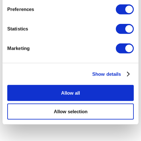
Medicine
Langues:
Anglais, Turc
Preferences
Dr. Suheda
Spécialisation:
Chirurgie Plastique
Années d'expérience:
16
Éducation:
Hacettepe University Faculty of Medicine
Statistics
Langues:
Anglais, Turc
Dr. İsmail
Spécialisation:
Urologie
Années d'expérience:
36
Marketing
Éducation:
Gulhane Faculty of Medicine
Langues:
Anglais,
Turc
Show details
Allow all
Allow selection