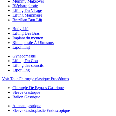
Mummy Makeover
Blépharoplastie
Lifting Du Visage
Lifting Mammaire
Brazilian Butt Lift
Body Lift
Lifting Des Bras
Implant du menton
Rhinoplastie À Ultrasons
Lipofilling
Gynécomastie
Lifting Du Cou
Lifting des sourcils
Lipofilling
Voir Tout Chirurgie plastique Procédures
Chirurgie De Bypass Gastrique
Sleeve Gastrique
Ballon Gastrique
Anneau gastrique
Sleeve Gastroplastie Endoscopique