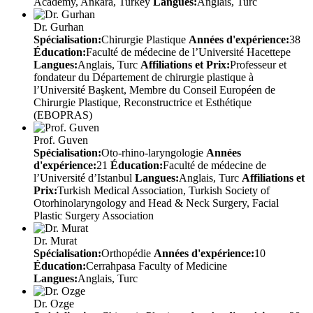
Academy, Ankara, Turkey
Langues:
Anglais, Turc
Dr. Gurhan
Spécialisation:
Chirurgie Plastique
Années d'expérience:
38
Éducation:
Faculté de médecine de l’Université Hacettepe
Langues:
Anglais, Turc
Affiliations et Prix:
Professeur et
fondateur du Département de chirurgie plastique à
l’Université Başkent, Membre du Conseil Européen de
Chirurgie Plastique, Reconstructrice et Esthétique
(EBOPRAS)
Prof. Guven
Spécialisation:
Oto-rhino-laryngologie
Années
d'expérience:
21
Éducation:
Faculté de médecine de
l’Université d’Istanbul
Langues:
Anglais, Turc
Affiliations et
Prix:
Turkish Medical Association, Turkish Society of
Otorhinolaryngology and Head & Neck Surgery, Facial
Plastic Surgery Association
Dr. Murat
Spécialisation:
Orthopédie
Années d'expérience:
10
Éducation:
Cerrahpasa Faculty of Medicine
Langues:
Anglais, Turc
Dr. Ozge