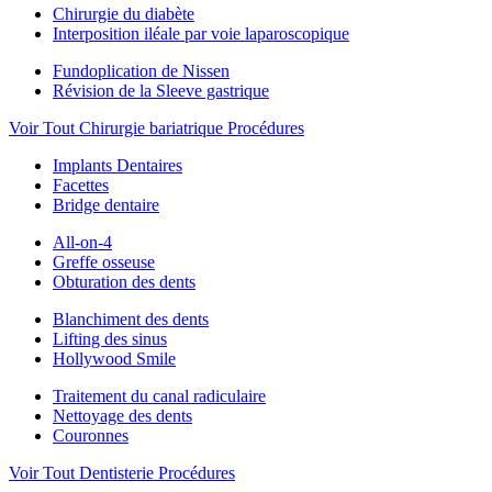
Chirurgie du diabète
Interposition iléale par voie laparoscopique
Fundoplication de Nissen
Révision de la Sleeve gastrique
Voir Tout Chirurgie bariatrique Procédures
Implants Dentaires
Facettes
Bridge dentaire
All-on-4
Greffe osseuse
Obturation des dents
Blanchiment des dents
Lifting des sinus
Hollywood Smile
Traitement du canal radiculaire
Nettoyage des dents
Couronnes
Voir Tout Dentisterie Procédures