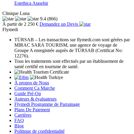
Estethica Atasehir
Clinique Luna
9.4
(866)
À partir de 2 250 €
Demandez un Devis
Flymedi
TÜRSAB – Les transactions sur flymedi.com sont gérées par
MIRAC SARA TOURISM, une agence de voyage de
Groupe A enregistrée auprès de TÜRSAB (Certificat No:
12276).
Tous les traitements sont effectués par un établissement de
santé certifié en tourisme de santé.
À propos de Nous
Comment Ça Marche
Guide Pré-Op
Auteurs & évaluateurs
Flymedi Programme de Parrainage
Plans De Paiement
Carrières
FAQ
Blog
Politique de confidentialité