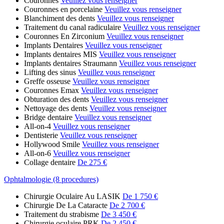
Couronnes
Veuillez vous renseigner
Couronnes en porcelaine
Veuillez vous renseigner
Blanchiment des dents
Veuillez vous renseigner
Traitement du canal radiculaire
Veuillez vous renseigner
Couronnes En Zirconium
Veuillez vous renseigner
Implants Dentaires
Veuillez vous renseigner
Implants dentaires MIS
Veuillez vous renseigner
Implants dentaires Straumann
Veuillez vous renseigner
Lifting des sinus
Veuillez vous renseigner
Greffe osseuse
Veuillez vous renseigner
Couronnes Emax
Veuillez vous renseigner
Obturation des dents
Veuillez vous renseigner
Nettoyage des dents
Veuillez vous renseigner
Bridge dentaire
Veuillez vous renseigner
All-on-4
Veuillez vous renseigner
Dentisterie
Veuillez vous renseigner
Hollywood Smile
Veuillez vous renseigner
All-on-6
Veuillez vous renseigner
Collage dentaire
De 275 €
Ophtalmologie (8 procedures)
Chirurgie Oculaire Au LASIK
De 1 750 €
Chirurgie De La Cataracte
De 2 700 €
Traitement du strabisme
De 3 450 €
Chirurgie oculaire PRK
De 2 450 €