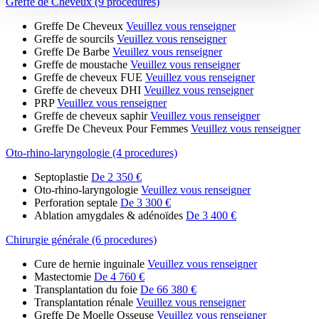
Greffe de Cheveux (9 procedures)
Greffe De Cheveux
Veuillez vous renseigner
Greffe de sourcils
Veuillez vous renseigner
Greffe De Barbe
Veuillez vous renseigner
Greffe de moustache
Veuillez vous renseigner
Greffe de cheveux FUE
Veuillez vous renseigner
Greffe de cheveux DHI
Veuillez vous renseigner
PRP
Veuillez vous renseigner
Greffe de cheveux saphir
Veuillez vous renseigner
Greffe De Cheveux Pour Femmes
Veuillez vous renseigner
Oto-rhino-laryngologie (4 procedures)
Septoplastie
De 2 350 €
Oto-rhino-laryngologie
Veuillez vous renseigner
Perforation septale
De 3 300 €
Ablation amygdales & adénoïdes
De 3 400 €
Chirurgie générale (6 procedures)
Cure de hernie inguinale
Veuillez vous renseigner
Mastectomie
De 4 760 €
Transplantation du foie
De 66 380 €
Transplantation rénale
Veuillez vous renseigner
Greffe De Moelle Osseuse
Veuillez vous renseigner