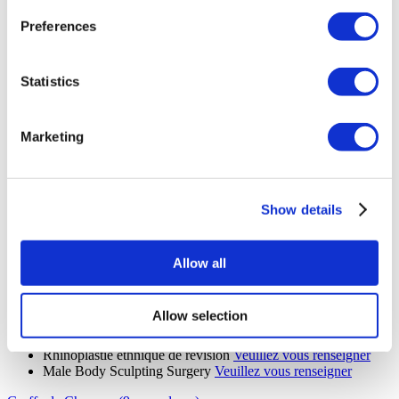
Retrait Implant Fessier
Veuillez vous renseigner
Skinny BBL
Veuillez vous renseigner
Preferences
Blépharoplastie Supérieure
Veuillez vous renseigner
Blépharoplastie inférieure
Veuillez vous renseigner
Lip Lift
Veuillez vous renseigner
Statistics
Abdominoplastie Fleur de Lys
Veuillez vous renseigner
implants de la mâchoire
Veuillez vous renseigner
Élimination De La Graisse Buccale
Veuillez vous renseigner
Daddy Makeover
Veuillez vous renseigner
Marketing
Mini Lifting Du Visage
De 4 900 €
Facelift SMAS
De 5 900 €
Lifting profond du cou
De 7 500 €
Facelift MACS
De 5 900 €
Show details
Lifting du Haut du Dos
De 4 800 €
Mini Abdominoplastie Inverse
De 4 750 €
Lifting des fesses
De 4 800 €
Abdominoplastie étendue
De 5 450 €
Allow all
Lifting Facial Cendrillon
Veuillez vous renseigner
Lifting du Mont de Vénus
De 5 370 €
Réduction de l'aréole
Veuillez vous renseigner
Allow selection
Lipœdème
Veuillez vous renseigner
Septorhinoplastie de Révision
Veuillez vous renseigner
Rhinoplastie ethnique de révision
Veuillez vous renseigner
Male Body Sculpting Surgery
Veuillez vous renseigner