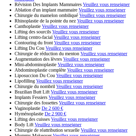
Révision Des Implants Mammaires
Veuillez vous renseigner
Ablation d'un implant mammaire
Veuillez vous renseigner
Chirurgie du mamelon ombiliqué
Veuillez vous renseigner
Rhinoplastie de la pointe du nez
Veuillez vous renseigner
Canthoplastie
Veuillez vous renseigner
Lifting des sourcils
Veuillez vous renseigner
Lifting centro-facial
Veuillez vous renseigner
Contouring du front
Veuillez vous renseigner
Lifting Du Cou
Veuillez vous renseigner
Chirurgie de réduction du menton
Veuillez vous renseigner
Augmentation des lèvres
Veuillez vous renseigner
Mini-abdominoplastie
Veuillez vous renseigner
Abdominoplastie complète
Veuillez vous renseigner
Liposuccion Du Cou
Veuillez vous renseigner
Lipofilling
Veuillez vous renseigner
Chirurgie du nombril
Veuillez vous renseigner
Brazilian Butt Lift
Veuillez vous renseigner
Implants Fessiers
Veuillez vous renseigner
Chirurgie des fossettes
Veuillez vous renseigner
Vaginoplastie
De 2 600 €
Hyménoplastie
De 2 900 €
Lifting des cuisses
Veuillez vous renseigner
Body Lift
Veuillez vous renseigner
Chirurgie de réattribution sexuelle
Veuillez vous renseigner
Mummy Makeover
Veuillez vous renseigner