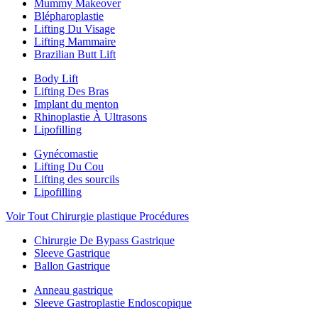
Mummy Makeover
Blépharoplastie
Lifting Du Visage
Lifting Mammaire
Brazilian Butt Lift
Body Lift
Lifting Des Bras
Implant du menton
Rhinoplastie À Ultrasons
Lipofilling
Gynécomastie
Lifting Du Cou
Lifting des sourcils
Lipofilling
Voir Tout Chirurgie plastique Procédures
Chirurgie De Bypass Gastrique
Sleeve Gastrique
Ballon Gastrique
Anneau gastrique
Sleeve Gastroplastie Endoscopique