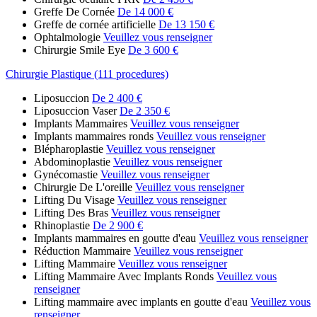
Greffe De Cornée
De 14 000 €
Greffe de cornée artificielle
De 13 150 €
Ophtalmologie
Veuillez vous renseigner
Chirurgie Smile Eye
De 3 600 €
Chirurgie Plastique (111 procedures)
Liposuccion
De 2 400 €
Liposuccion Vaser
De 2 350 €
Implants Mammaires
Veuillez vous renseigner
Implants mammaires ronds
Veuillez vous renseigner
Blépharoplastie
Veuillez vous renseigner
Abdominoplastie
Veuillez vous renseigner
Gynécomastie
Veuillez vous renseigner
Chirurgie De L'oreille
Veuillez vous renseigner
Lifting Du Visage
Veuillez vous renseigner
Lifting Des Bras
Veuillez vous renseigner
Rhinoplastie
De 2 900 €
Implants mammaires en goutte d'eau
Veuillez vous renseigner
Réduction Mammaire
Veuillez vous renseigner
Lifting Mammaire
Veuillez vous renseigner
Lifting Mammaire Avec Implants Ronds
Veuillez vous
renseigner
Lifting mammaire avec implants en goutte d'eau
Veuillez vous
renseigner