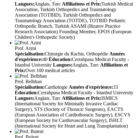
Langues:
Anglais, Turc
Affiliations et Prix:
Turkish Medical
Association, Turkish Orthopedics and Traumatology
Association (TOTBID), Turkish Orthopedics and
Traumatology Association (TOTDE), TOTBID Pediatric
Orthopedic Branch, Turkish ASAMI (Ilizarov Practice
Research Association) Founding Member, EPOS (European
Children's Orthopedic Society)
Prof. Azmi
Spécialisation:
Chirurgie du Rachis, Orthopédie
Années
d'expérience:
40
Éducation:
Cerrahpasa Medical Faculty -
Istanbul University
Langues:
Anglais, Turc
Affiliations et
Prix:
Over 100 medical articles
Prof. Belhhan
Spécialisation:
Cardiologie
Années d'expérience:
33
Éducation:
Cerrahpasa Medical Faculty - Istanbul University
Langues:
Anglais, Turc
Affiliations et Prix:
ISMICS
(International Society for Minimally Invasive Cardiac
Surgery), STS (Society of Thoracic Surgeons), EACTS
(European Association of Cardiothoracic Surgery), ESCVS
(European Society for Cardiovascular Surgery), ISHLT
(International Society for Heart and Lung Transplantation)
Prof. Bulent