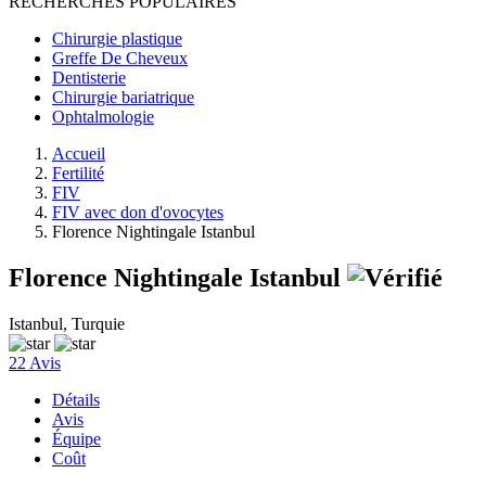
RECHERCHES POPULAIRES
Chirurgie plastique
Greffe De Cheveux
Dentisterie
Chirurgie bariatrique
Ophtalmologie
Accueil
Fertilité
FIV
FIV avec don d'ovocytes
Florence Nightingale Istanbul
Florence Nightingale Istanbul
Istanbul, Turquie
22 Avis
Détails
Avis
Équipe
Coût