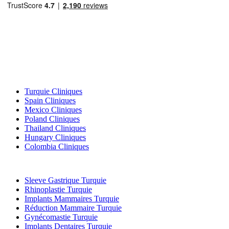
Destinations Populaires
Turquie Cliniques
Spain Cliniques
Mexico Cliniques
Poland Cliniques
Thailand Cliniques
Hungary Cliniques
Colombia Cliniques
Traitements Populaires en Turquie
Sleeve Gastrique Turquie
Rhinoplastie Turquie
Implants Mammaires Turquie
Réduction Mammaire Turquie
Gynécomastie Turquie
Implants Dentaires Turquie