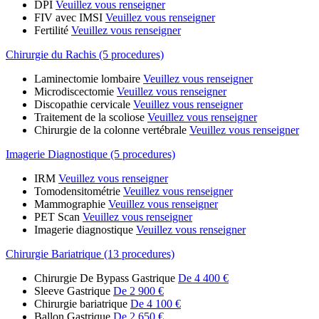
DPI
Veuillez vous renseigner
FIV avec IMSI
Veuillez vous renseigner
Fertilité
Veuillez vous renseigner
Chirurgie du Rachis (5 procedures)
Laminectomie lombaire
Veuillez vous renseigner
Microdiscectomie
Veuillez vous renseigner
Discopathie cervicale
Veuillez vous renseigner
Traitement de la scoliose
Veuillez vous renseigner
Chirurgie de la colonne vertébrale
Veuillez vous renseigner
Imagerie Diagnostique (5 procedures)
IRM
Veuillez vous renseigner
Tomodensitométrie
Veuillez vous renseigner
Mammographie
Veuillez vous renseigner
PET Scan
Veuillez vous renseigner
Imagerie diagnostique
Veuillez vous renseigner
Chirurgie Bariatrique (13 procedures)
Chirurgie De Bypass Gastrique
De 4 400 €
Sleeve Gastrique
De 2 900 €
Chirurgie bariatrique
De 4 100 €
Ballon Gastrique
De 2 650 €