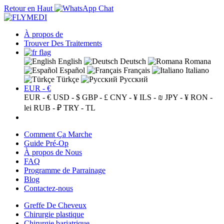
Retour en Haut
À propos de
Trouver Des Traitements
English
Deutsch
Romana
Español
Français
Italiano
Türkçe
Русский
EUR - €
EUR - €
USD - $
GBP - £
CNY - ¥
ILS - ₪
JPY - ¥
RON -
lei
RUB - ₽
TRY - TL
Comment Ça Marche
Guide Pré-Op
À propos de Nous
FAQ
Programme de Parrainage
Blog
Contactez-nous
Greffe De Cheveux
Chirurgie plastique
Chirurgie bariatrique