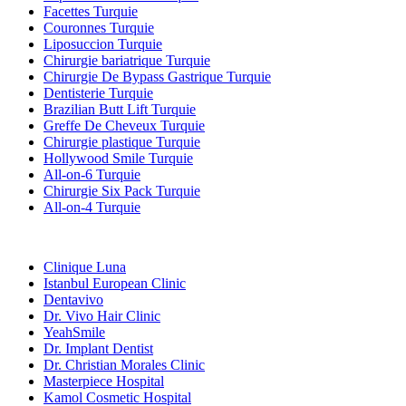
Facettes Turquie
Couronnes Turquie
Liposuccion Turquie
Chirurgie bariatrique Turquie
Chirurgie De Bypass Gastrique Turquie
Dentisterie Turquie
Brazilian Butt Lift Turquie
Greffe De Cheveux Turquie
Chirurgie plastique Turquie
Hollywood Smile Turquie
All-on-6 Turquie
Chirurgie Six Pack Turquie
All-on-4 Turquie
Cliniques Populaires
Clinique Luna
Istanbul European Clinic
Dentavivo
Dr. Vivo Hair Clinic
YeahSmile
Dr. Implant Dentist
Dr. Christian Morales Clinic
Masterpiece Hospital
Kamol Cosmetic Hospital