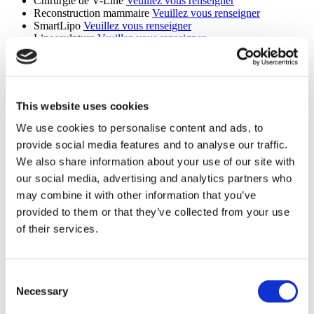
Chirurgie de V-Line
Veuillez vous renseigner
Reconstruction mammaire
Veuillez vous renseigner
SmartLipo
Veuillez vous renseigner
Liposculpture
Veuillez vous renseigner
Lipofilling mammaire
Veuillez vous renseigner
Implants mammaires Mentor
Veuillez vous renseigner
Lifting inférieur
Veuillez vous renseigner
Liposuccion Du Menton
Veuillez vous renseigner
Révision de l'abdominoplastie
Veuillez vous renseigner
This website uses cookies
Rhinoplastie médicale
Veuillez vous renseigner
Chirurgie Six Pack
Veuillez vous renseigner
We use cookies to personalise content and ads, to
Chirurgie Two Pack
Veuillez vous renseigner
provide social media features and to analyse our traffic.
Réduction mammaire du pédicule central
Veuillez vous
We also share information about your use of our site with
renseigner
Lifting mammaire à pédicule central
Veuillez vous renseigner
our social media, advertising and analytics partners who
Révision De La liposuccion
Veuillez vous renseigner
may combine it with other information that you’ve
Lifting Par Fils Tenseurs
Veuillez vous renseigner
provided to them or that they’ve collected from your use
Chirurgie de la mâchoire
Veuillez vous renseigner
Révision Du Lifting
Veuillez vous renseigner
of their services.
Lipectomie en ceinture
Veuillez vous renseigner
Réduction Du Front
Veuillez vous renseigner
Rhinoplastie Ethnique
Veuillez vous renseigner
Consent
MonaLisa Touch
Veuillez vous renseigner
Chirurgie Plastique Après Perte De Poids
Veuillez vous
Necessary
Selection
renseigner