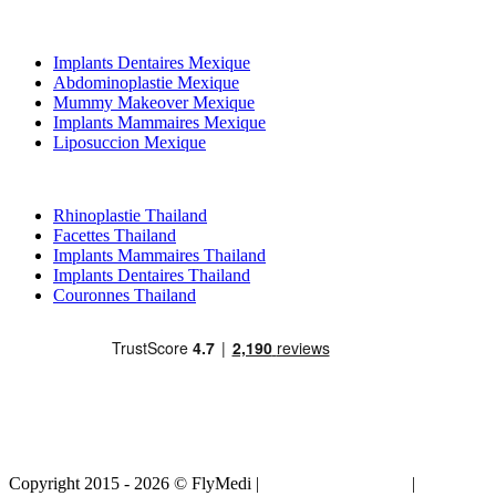
Traitements Populaires en Mexique
Implants Dentaires Mexique
Abdominoplastie Mexique
Mummy Makeover Mexique
Implants Mammaires Mexique
Liposuccion Mexique
Traitements Populaires en Thailand
Rhinoplastie Thailand
Facettes Thailand
Implants Mammaires Thailand
Implants Dentaires Thailand
Couronnes Thailand
Copyright 2015 - 2026 © FlyMedi |
Termes et conditions
|
Politique