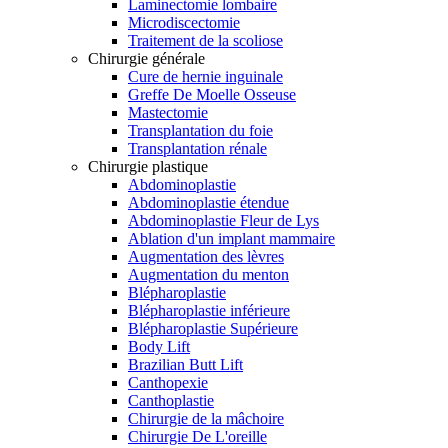
Laminectomie lombaire
Microdiscectomie
Traitement de la scoliose
Chirurgie générale
Cure de hernie inguinale
Greffe De Moelle Osseuse
Mastectomie
Transplantation du foie
Transplantation rénale
Chirurgie plastique
Abdominoplastie
Abdominoplastie étendue
Abdominoplastie Fleur de Lys
Ablation d'un implant mammaire
Augmentation des lèvres
Augmentation du menton
Blépharoplastie
Blépharoplastie inférieure
Blépharoplastie Supérieure
Body Lift
Brazilian Butt Lift
Canthopexie
Canthoplastie
Chirurgie de la mâchoire
Chirurgie De L'oreille