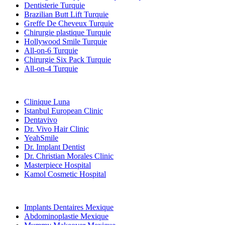
Dentisterie Turquie
Brazilian Butt Lift Turquie
Greffe De Cheveux Turquie
Chirurgie plastique Turquie
Hollywood Smile Turquie
All-on-6 Turquie
Chirurgie Six Pack Turquie
All-on-4 Turquie
Cliniques Populaires
Clinique Luna
Istanbul European Clinic
Dentavivo
Dr. Vivo Hair Clinic
YeahSmile
Dr. Implant Dentist
Dr. Christian Morales Clinic
Masterpiece Hospital
Kamol Cosmetic Hospital
Traitements Populaires en Mexique
Implants Dentaires Mexique
Abdominoplastie Mexique