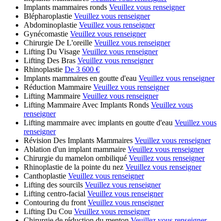
Implants mammaires ronds
Veuillez vous renseigner
Blépharoplastie
Veuillez vous renseigner
Abdominoplastie
Veuillez vous renseigner
Gynécomastie
Veuillez vous renseigner
Chirurgie De L'oreille
Veuillez vous renseigner
Lifting Du Visage
Veuillez vous renseigner
Lifting Des Bras
Veuillez vous renseigner
Rhinoplastie
De 3 600 €
Implants mammaires en goutte d'eau
Veuillez vous renseigner
Réduction Mammaire
Veuillez vous renseigner
Lifting Mammaire
Veuillez vous renseigner
Lifting Mammaire Avec Implants Ronds
Veuillez vous
renseigner
Lifting mammaire avec implants en goutte d'eau
Veuillez vous
renseigner
Révision Des Implants Mammaires
Veuillez vous renseigner
Ablation d'un implant mammaire
Veuillez vous renseigner
Chirurgie du mamelon ombiliqué
Veuillez vous renseigner
Rhinoplastie de la pointe du nez
Veuillez vous renseigner
Canthoplastie
Veuillez vous renseigner
Lifting des sourcils
Veuillez vous renseigner
Lifting centro-facial
Veuillez vous renseigner
Contouring du front
Veuillez vous renseigner
Lifting Du Cou
Veuillez vous renseigner
Chirurgie de réduction du menton
Veuillez vous renseigner