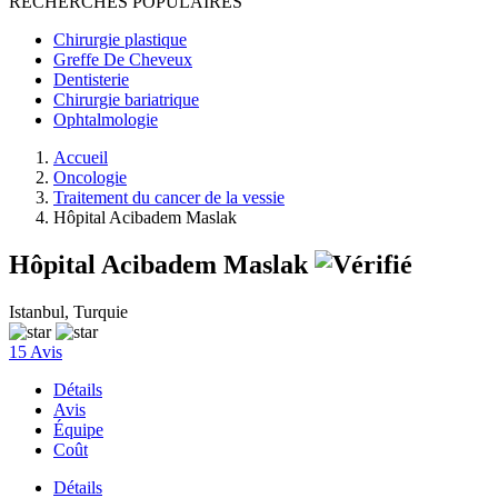
RECHERCHES POPULAIRES
Chirurgie plastique
Greffe De Cheveux
Dentisterie
Chirurgie bariatrique
Ophtalmologie
Accueil
Oncologie
Traitement du cancer de la vessie
Hôpital Acibadem Maslak
Hôpital Acibadem Maslak
Istanbul, Turquie
15 Avis
Détails
Avis
Équipe
Coût
Détails