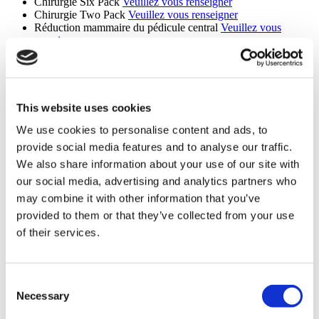
Chirurgie Six Pack
Veuillez vous renseigner
Chirurgie Two Pack
Veuillez vous renseigner
Réduction mammaire du pédicule central
Veuillez vous
renseigner
Lifting mammaire à pédicule central
Veuillez vous renseigner
Révision De La liposuccion
Veuillez vous renseigner
Lifting Par Fils Tenseurs
Veuillez vous renseigner
Chirurgie de la mâchoire
Veuillez vous renseigner
Révision Du Lifting
Veuillez vous renseigner
This website uses cookies
Lipectomie en ceinture
Veuillez vous renseigner
We use cookies to personalise content and ads, to
Réduction Du Front
Veuillez vous renseigner
Rhinoplastie Ethnique
Veuillez vous renseigner
provide social media features and to analyse our traffic.
MonaLisa Touch
Veuillez vous renseigner
We also share information about your use of our site with
Chirurgie Plastique Après Perte De Poids
Veuillez vous
our social media, advertising and analytics partners who
renseigner
Retrait Implant Fessier
Veuillez vous renseigner
may combine it with other information that you’ve
Skinny BBL
Veuillez vous renseigner
provided to them or that they’ve collected from your use
Blépharoplastie Supérieure
Veuillez vous renseigner
of their services.
Blépharoplastie inférieure
Veuillez vous renseigner
Lip Lift
Veuillez vous renseigner
Abdominoplastie Fleur de Lys
Veuillez vous renseigner
implants de la mâchoire
Veuillez vous renseigner
Consent
Élimination De La Graisse Buccale
Veuillez vous renseigner
Necessary
Daddy Makeover
Veuillez vous renseigner
Selection
Mini Lifting Du Visage
Veuillez vous renseigner