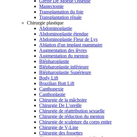
Greffe De Moelle Osseuse
Mastectomie
Transplantation du foie
Transplantation rénale
Chirurgie plastique
Abdominoplastie
Abdominoplastie étendue
Abdominoplastie Fleur de Lys
Ablation d'un implant mammaire
Augmentation des lèvres
Augmentation du menton
Blépharoplastie
Blépharoplastie inférieure
Blépharoplastie Supérieure
Body Lift
Brazilian Butt Lift
Canthopexie
Canthoplastie
Chirurgie de la mâchoire
Chirurgie De L'oreille
Chirurgie de réattribution sexuelle
Chirurgie de réduction du menton
Chirurgie de sculpture du corps entier
Chirurgie de V-Line
Chirurgie des fossettes