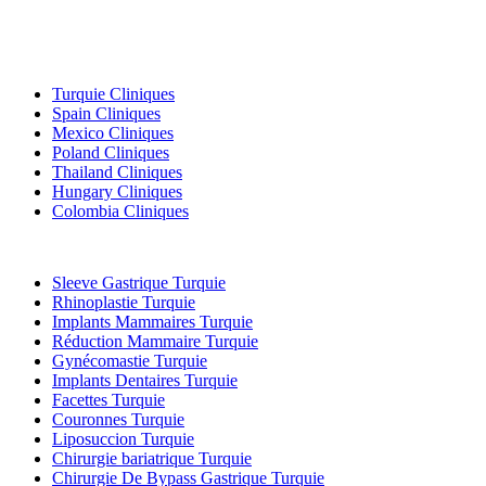
Destinations Populaires
Turquie Cliniques
Spain Cliniques
Mexico Cliniques
Poland Cliniques
Thailand Cliniques
Hungary Cliniques
Colombia Cliniques
Traitements Populaires en Turquie
Sleeve Gastrique Turquie
Rhinoplastie Turquie
Implants Mammaires Turquie
Réduction Mammaire Turquie
Gynécomastie Turquie
Implants Dentaires Turquie
Facettes Turquie
Couronnes Turquie
Liposuccion Turquie
Chirurgie bariatrique Turquie
Chirurgie De Bypass Gastrique Turquie