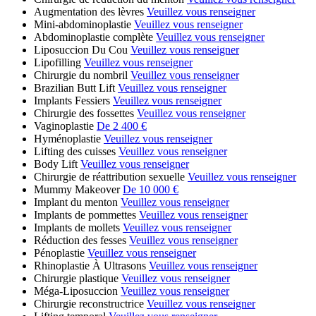
Augmentation des lèvres
Veuillez vous renseigner
Mini-abdominoplastie
Veuillez vous renseigner
Abdominoplastie complète
Veuillez vous renseigner
Liposuccion Du Cou
Veuillez vous renseigner
Lipofilling
Veuillez vous renseigner
Chirurgie du nombril
Veuillez vous renseigner
Brazilian Butt Lift
Veuillez vous renseigner
Implants Fessiers
Veuillez vous renseigner
Chirurgie des fossettes
Veuillez vous renseigner
Vaginoplastie
De 2 400 €
Hyménoplastie
Veuillez vous renseigner
Lifting des cuisses
Veuillez vous renseigner
Body Lift
Veuillez vous renseigner
Chirurgie de réattribution sexuelle
Veuillez vous renseigner
Mummy Makeover
De 10 000 €
Implant du menton
Veuillez vous renseigner
Implants de pommettes
Veuillez vous renseigner
Implants de mollets
Veuillez vous renseigner
Réduction des fesses
Veuillez vous renseigner
Pénoplastie
Veuillez vous renseigner
Rhinoplastie À Ultrasons
Veuillez vous renseigner
Chirurgie plastique
Veuillez vous renseigner
Méga-Liposuccion
Veuillez vous renseigner
Chirurgie reconstructrice
Veuillez vous renseigner