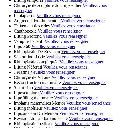
Lifting temporal
Veuillez vous renseigner
Chirurgie de sculpture du corps entier
Veuillez vous
renseigner
Labiaplastie
Veuillez vous renseigner
Augmentation du menton
Veuillez vous renseigner
Traitement des rides
Veuillez vous renseigner
Canthopexie
Veuillez vous renseigner
Lifting Profond
Veuillez vous renseigner
Vampire Facelift
Veuillez vous renseigner
Lipo 360
Veuillez vous renseigner
Rhinoplastie De Révision
Veuillez vous renseigner
Septorhinoplastie
Veuillez vous renseigner
Rhinoplastie compliquée
Veuillez vous renseigner
Lifting Néfertiti
Veuillez vous renseigner
J Plasma
Veuillez vous renseigner
Chirurgie de V-Line
Veuillez vous renseigner
Reconstruction mammaire
Veuillez vous renseigner
SmartLipo
Veuillez vous renseigner
Liposculpture
Veuillez vous renseigner
Lipofilling mammaire
Veuillez vous renseigner
Implants mammaires Mentor
Veuillez vous renseigner
Lifting inférieur
Veuillez vous renseigner
Liposuccion Du Menton
Veuillez vous renseigner
Révision de l'abdominoplastie
Veuillez vous renseigner
Rhinoplastie médicale
Veuillez vous renseigner