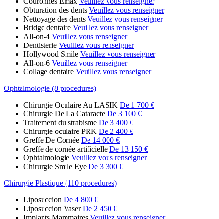
Couronnes Emax
Veuillez vous renseigner
Obturation des dents
Veuillez vous renseigner
Nettoyage des dents
Veuillez vous renseigner
Bridge dentaire
Veuillez vous renseigner
All-on-4
Veuillez vous renseigner
Dentisterie
Veuillez vous renseigner
Hollywood Smile
Veuillez vous renseigner
All-on-6
Veuillez vous renseigner
Collage dentaire
Veuillez vous renseigner
Ophtalmologie (8 procedures)
Chirurgie Oculaire Au LASIK
De 1 700 €
Chirurgie De La Cataracte
De 3 100 €
Traitement du strabisme
De 3 400 €
Chirurgie oculaire PRK
De 2 400 €
Greffe De Cornée
De 14 000 €
Greffe de cornée artificielle
De 13 150 €
Ophtalmologie
Veuillez vous renseigner
Chirurgie Smile Eye
De 3 300 €
Chirurgie Plastique (110 procedures)
Liposuccion
De 4 800 €
Liposuccion Vaser
De 2 450 €
Implants Mammaires
Veuillez vous renseigner