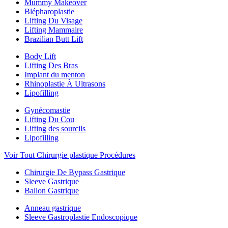
Mummy Makeover
Blépharoplastie
Lifting Du Visage
Lifting Mammaire
Brazilian Butt Lift
Body Lift
Lifting Des Bras
Implant du menton
Rhinoplastie À Ultrasons
Lipofilling
Gynécomastie
Lifting Du Cou
Lifting des sourcils
Lipofilling
Voir Tout Chirurgie plastique Procédures
Chirurgie De Bypass Gastrique
Sleeve Gastrique
Ballon Gastrique
Anneau gastrique
Sleeve Gastroplastie Endoscopique