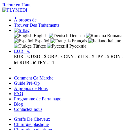
Retour en Haut
À propos de
Trouver Des Traitements
English
Deutsch
Romana
Español
Français
Italiano
Türkçe
Русский
EUR - €
EUR - €
USD - $
GBP - £
CNY - ¥
ILS - ₪
JPY - ¥
RON -
lei
RUB - ₽
TRY - TL
Comment Ça Marche
Guide Pré-Op
À propos de Nous
FAQ
Programme de Parrainage
Blog
Contactez-nous
Greffe De Cheveux
Chirurgie plastique
Chirurgie bariatrique