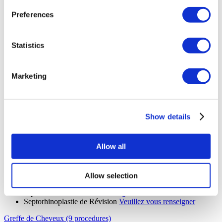
renseigner
Retrait Implant Fessier
Veuillez vous renseigner
Preferences
Skinny BBL
Veuillez vous renseigner
Blépharoplastie Supérieure
Veuillez vous renseigner
Blépharoplastie inférieure
Veuillez vous renseigner
Statistics
Lip Lift
Veuillez vous renseigner
Abdominoplastie Fleur de Lys
Veuillez vous renseigner
implants de la mâchoire
Veuillez vous renseigner
Marketing
Élimination De La Graisse Buccale
Veuillez vous renseigner
Daddy Makeover
Veuillez vous renseigner
Mini Lifting Du Visage
Veuillez vous renseigner
Facelift SMAS
Veuillez vous renseigner
Lifting profond du cou
Veuillez vous renseigner
Show details
Facelift MACS
Veuillez vous renseigner
Lifting du Haut du Dos
Veuillez vous renseigner
Mini Abdominoplastie Inverse
Veuillez vous renseigner
Allow all
Lifting des fesses
Veuillez vous renseigner
Abdominoplastie étendue
Veuillez vous renseigner
Lifting Facial Cendrillon
Veuillez vous renseigner
Lifting du Mont de Vénus
Veuillez vous renseigner
Allow selection
Réduction de l'aréole
Veuillez vous renseigner
Lipœdème
Veuillez vous renseigner
Septorhinoplastie de Révision
Veuillez vous renseigner
Greffe de Cheveux (9 procedures)