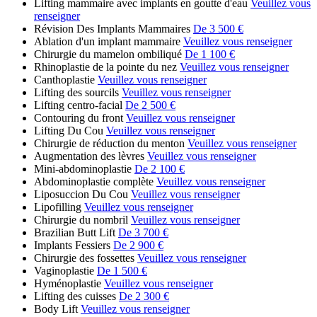
Lifting mammaire avec implants en goutte d'eau
Veuillez vous
renseigner
Révision Des Implants Mammaires
De 3 500 €
Ablation d'un implant mammaire
Veuillez vous renseigner
Chirurgie du mamelon ombiliqué
De 1 100 €
Rhinoplastie de la pointe du nez
Veuillez vous renseigner
Canthoplastie
Veuillez vous renseigner
Lifting des sourcils
Veuillez vous renseigner
Lifting centro-facial
De 2 500 €
Contouring du front
Veuillez vous renseigner
Lifting Du Cou
Veuillez vous renseigner
Chirurgie de réduction du menton
Veuillez vous renseigner
Augmentation des lèvres
Veuillez vous renseigner
Mini-abdominoplastie
De 2 100 €
Abdominoplastie complète
Veuillez vous renseigner
Liposuccion Du Cou
Veuillez vous renseigner
Lipofilling
Veuillez vous renseigner
Chirurgie du nombril
Veuillez vous renseigner
Brazilian Butt Lift
De 3 700 €
Implants Fessiers
De 2 900 €
Chirurgie des fossettes
Veuillez vous renseigner
Vaginoplastie
De 1 500 €
Hyménoplastie
Veuillez vous renseigner
Lifting des cuisses
De 2 300 €
Body Lift
Veuillez vous renseigner