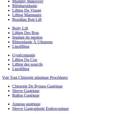
Mummy Makeover
Blépharoplastie
Lifting Du Visage
Lifting Mammaire
Brazilian Butt Lift
Body Lift
Lifting Des Bras
Implant du menton
Rhinoplastie À Ultrasons
Lipofilling
Gynécomastie
Lifting Du Cou
Lifting des sourcils
Lipofilling
Voir Tout Chirurgie plastique Procédures
Chirurgie De Bypass Gastrique
Sleeve Gastrique
Ballon Gastrique
Anneau gastrique
Sleeve Gastroplastie Endoscopique