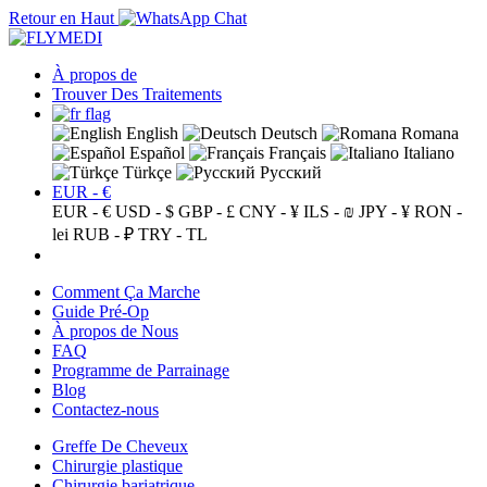
Retour en Haut
À propos de
Trouver Des Traitements
English
Deutsch
Romana
Español
Français
Italiano
Türkçe
Русский
EUR - €
EUR - €
USD - $
GBP - £
CNY - ¥
ILS - ₪
JPY - ¥
RON -
lei
RUB - ₽
TRY - TL
Comment Ça Marche
Guide Pré-Op
À propos de Nous
FAQ
Programme de Parrainage
Blog
Contactez-nous
Greffe De Cheveux
Chirurgie plastique
Chirurgie bariatrique