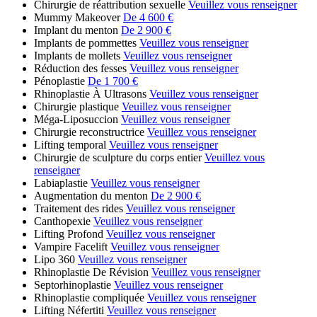
Chirurgie de réattribution sexuelle
Veuillez vous renseigner
Mummy Makeover
De 4 600 €
Implant du menton
De 2 900 €
Implants de pommettes
Veuillez vous renseigner
Implants de mollets
Veuillez vous renseigner
Réduction des fesses
Veuillez vous renseigner
Pénoplastie
De 1 700 €
Rhinoplastie À Ultrasons
Veuillez vous renseigner
Chirurgie plastique
Veuillez vous renseigner
Méga-Liposuccion
Veuillez vous renseigner
Chirurgie reconstructrice
Veuillez vous renseigner
Lifting temporal
Veuillez vous renseigner
Chirurgie de sculpture du corps entier
Veuillez vous
renseigner
Labiaplastie
Veuillez vous renseigner
Augmentation du menton
De 2 900 €
Traitement des rides
Veuillez vous renseigner
Canthopexie
Veuillez vous renseigner
Lifting Profond
Veuillez vous renseigner
Vampire Facelift
Veuillez vous renseigner
Lipo 360
Veuillez vous renseigner
Rhinoplastie De Révision
Veuillez vous renseigner
Septorhinoplastie
Veuillez vous renseigner
Rhinoplastie compliquée
Veuillez vous renseigner
Lifting Néfertiti
Veuillez vous renseigner