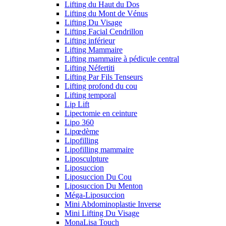
Lifting du Haut du Dos
Lifting du Mont de Vénus
Lifting Du Visage
Lifting Facial Cendrillon
Lifting inférieur
Lifting Mammaire
Lifting mammaire à pédicule central
Lifting Néfertiti
Lifting Par Fils Tenseurs
Lifting profond du cou
Lifting temporal
Lip Lift
Lipectomie en ceinture
Lipo 360
Lipœdème
Lipofilling
Lipofilling mammaire
Liposculpture
Liposuccion
Liposuccion Du Cou
Liposuccion Du Menton
Méga-Liposuccion
Mini Abdominoplastie Inverse
Mini Lifting Du Visage
MonaLisa Touch