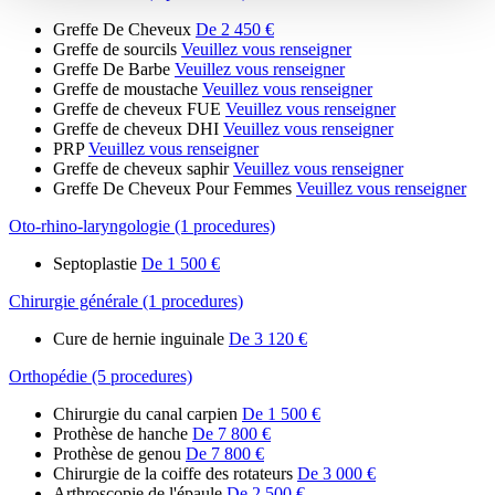
Greffe De Cheveux
De 2 450 €
Greffe de sourcils
Veuillez vous renseigner
Greffe De Barbe
Veuillez vous renseigner
Greffe de moustache
Veuillez vous renseigner
Greffe de cheveux FUE
Veuillez vous renseigner
Greffe de cheveux DHI
Veuillez vous renseigner
PRP
Veuillez vous renseigner
Greffe de cheveux saphir
Veuillez vous renseigner
Greffe De Cheveux Pour Femmes
Veuillez vous renseigner
Oto-rhino-laryngologie (1 procedures)
Septoplastie
De 1 500 €
Chirurgie générale (1 procedures)
Cure de hernie inguinale
De 3 120 €
Orthopédie (5 procedures)
Chirurgie du canal carpien
De 1 500 €
Prothèse de hanche
De 7 800 €
Prothèse de genou
De 7 800 €
Chirurgie de la coiffe des rotateurs
De 3 000 €
Arthroscopie de l'épaule
De 2 500 €