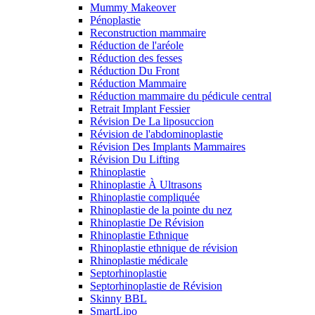
Mummy Makeover
Pénoplastie
Reconstruction mammaire
Réduction de l'aréole
Réduction des fesses
Réduction Du Front
Réduction Mammaire
Réduction mammaire du pédicule central
Retrait Implant Fessier
Révision De La liposuccion
Révision de l'abdominoplastie
Révision Des Implants Mammaires
Révision Du Lifting
Rhinoplastie
Rhinoplastie À Ultrasons
Rhinoplastie compliquée
Rhinoplastie de la pointe du nez
Rhinoplastie De Révision
Rhinoplastie Ethnique
Rhinoplastie ethnique de révision
Rhinoplastie médicale
Septorhinoplastie
Septorhinoplastie de Révision
Skinny BBL
SmartLipo