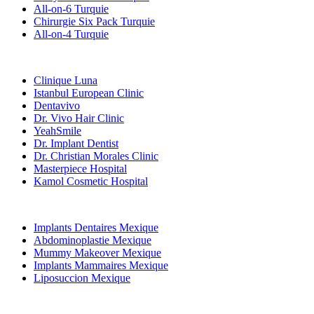
All-on-6 Turquie
Chirurgie Six Pack Turquie
All-on-4 Turquie
Cliniques Populaires
Clinique Luna
Istanbul European Clinic
Dentavivo
Dr. Vivo Hair Clinic
YeahSmile
Dr. Implant Dentist
Dr. Christian Morales Clinic
Masterpiece Hospital
Kamol Cosmetic Hospital
Traitements Populaires en Mexique
Implants Dentaires Mexique
Abdominoplastie Mexique
Mummy Makeover Mexique
Implants Mammaires Mexique
Liposuccion Mexique
Traitements Populaires en Thailand