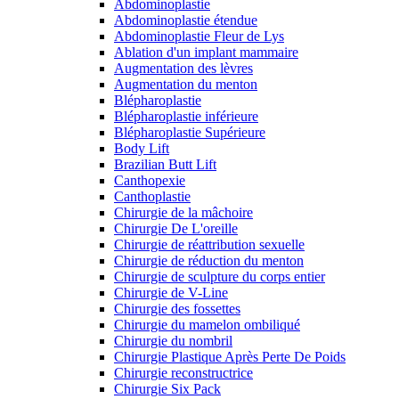
Abdominoplastie
Abdominoplastie étendue
Abdominoplastie Fleur de Lys
Ablation d'un implant mammaire
Augmentation des lèvres
Augmentation du menton
Blépharoplastie
Blépharoplastie inférieure
Blépharoplastie Supérieure
Body Lift
Brazilian Butt Lift
Canthopexie
Canthoplastie
Chirurgie de la mâchoire
Chirurgie De L'oreille
Chirurgie de réattribution sexuelle
Chirurgie de réduction du menton
Chirurgie de sculpture du corps entier
Chirurgie de V-Line
Chirurgie des fossettes
Chirurgie du mamelon ombiliqué
Chirurgie du nombril
Chirurgie Plastique Après Perte De Poids
Chirurgie reconstructrice
Chirurgie Six Pack