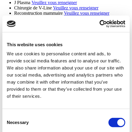
J Plasma
Veuillez vous renseigner
Chirurgie de V-Line
Veuillez vous renseigner
Reconstruction mammaire
Veuillez vous renseigner
SmartLipo
Veuillez vous renseigner
Liposculpture
Veuillez vous renseigner
Lipofilling mammaire
Veuillez vous renseigner
Implants mammaires Mentor
Veuillez vous renseigner
Lifting inférieur
Veuillez vous renseigner
This website uses cookies
Liposuccion Du Menton
Veuillez vous renseigner
Révision de l'abdominoplastie
Veuillez vous renseigner
We use cookies to personalise content and ads, to
Rhinoplastie médicale
Veuillez vous renseigner
provide social media features and to analyse our traffic.
Chirurgie Six Pack
Veuillez vous renseigner
Chirurgie Two Pack
Veuillez vous renseigner
We also share information about your use of our site with
Réduction mammaire du pédicule central
Veuillez vous
our social media, advertising and analytics partners who
renseigner
may combine it with other information that you’ve
Lifting mammaire à pédicule central
Veuillez vous renseigner
Révision De La liposuccion
Veuillez vous renseigner
provided to them or that they’ve collected from your use
Lifting Par Fils Tenseurs
Veuillez vous renseigner
of their services.
Chirurgie de la mâchoire
Veuillez vous renseigner
Révision Du Lifting
Veuillez vous renseigner
Lipectomie en ceinture
Veuillez vous renseigner
Réduction Du Front
Veuillez vous renseigner
Consent
Rhinoplastie Ethnique
Veuillez vous renseigner
Necessary
Selection
MonaLisa Touch
Veuillez vous renseigner
Chirurgie Plastique Après Perte De Poids
Veuillez vous