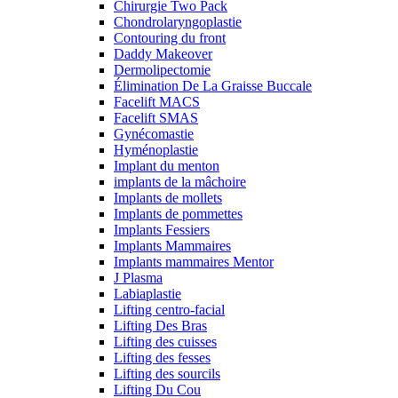
Chirurgie Two Pack
Chondrolaryngoplastie
Contouring du front
Daddy Makeover
Dermolipectomie
Élimination De La Graisse Buccale
Facelift MACS
Facelift SMAS
Gynécomastie
Hyménoplastie
Implant du menton
implants de la mâchoire
Implants de mollets
Implants de pommettes
Implants Fessiers
Implants Mammaires
Implants mammaires Mentor
J Plasma
Labiaplastie
Lifting centro-facial
Lifting Des Bras
Lifting des cuisses
Lifting des fesses
Lifting des sourcils
Lifting Du Cou