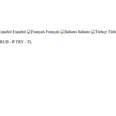
Español
Français
Italiano
Türk
RUB - ₽
TRY - TL