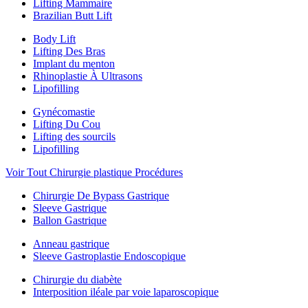
Lifting Mammaire
Brazilian Butt Lift
Body Lift
Lifting Des Bras
Implant du menton
Rhinoplastie À Ultrasons
Lipofilling
Gynécomastie
Lifting Du Cou
Lifting des sourcils
Lipofilling
Voir Tout Chirurgie plastique Procédures
Chirurgie De Bypass Gastrique
Sleeve Gastrique
Ballon Gastrique
Anneau gastrique
Sleeve Gastroplastie Endoscopique
Chirurgie du diabète
Interposition iléale par voie laparoscopique