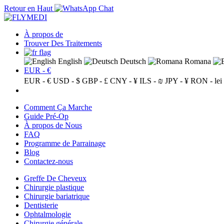
Retour en Haut
À propos de
Trouver Des Traitements
English
Deutsch
Romana
EUR - €
EUR - €
USD - $
GBP - £
CNY - ¥
ILS - ₪
JPY - ¥
RON - lei
Comment Ça Marche
Guide Pré-Op
À propos de Nous
FAQ
Programme de Parrainage
Blog
Contactez-nous
Greffe De Cheveux
Chirurgie plastique
Chirurgie bariatrique
Dentisterie
Ophtalmologie
Chirurgie générale