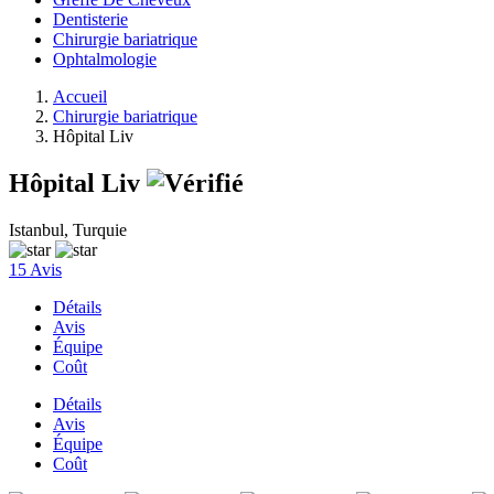
Dentisterie
Chirurgie bariatrique
Ophtalmologie
Accueil
Chirurgie bariatrique
Hôpital Liv
Hôpital Liv
Istanbul, Turquie
15 Avis
Détails
Avis
Équipe
Coût
Détails
Avis
Équipe
Coût