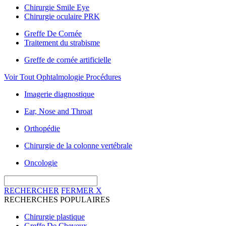
Chirurgie Smile Eye
Chirurgie oculaire PRK
Greffe De Cornée
Traitement du strabisme
Greffe de cornée artificielle
Voir Tout Ophtalmologie Procédures
Imagerie diagnostique
Ear, Nose and Throat
Orthopédie
Chirurgie de la colonne vertébrale
Oncologie
RECHERCHER
FERMER
X
RECHERCHES POPULAIRES
Chirurgie plastique
Greffe De Cheveux