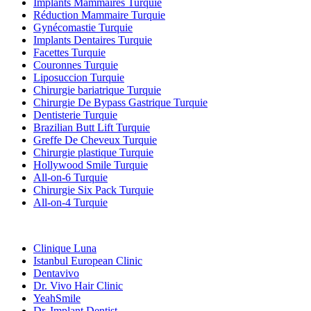
Implants Mammaires Turquie
Réduction Mammaire Turquie
Gynécomastie Turquie
Implants Dentaires Turquie
Facettes Turquie
Couronnes Turquie
Liposuccion Turquie
Chirurgie bariatrique Turquie
Chirurgie De Bypass Gastrique Turquie
Dentisterie Turquie
Brazilian Butt Lift Turquie
Greffe De Cheveux Turquie
Chirurgie plastique Turquie
Hollywood Smile Turquie
All-on-6 Turquie
Chirurgie Six Pack Turquie
All-on-4 Turquie
Cliniques Populaires
Clinique Luna
Istanbul European Clinic
Dentavivo
Dr. Vivo Hair Clinic
YeahSmile
Dr. Implant Dentist