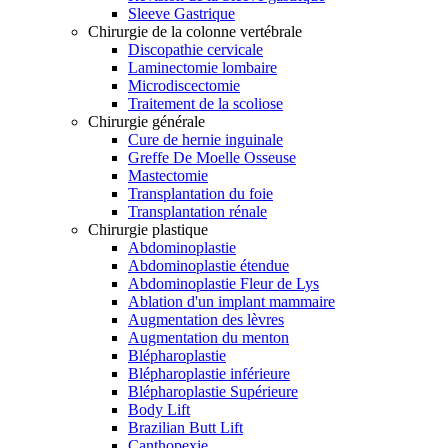
Sleeve Gastrique
Chirurgie de la colonne vertébrale
Discopathie cervicale
Laminectomie lombaire
Microdiscectomie
Traitement de la scoliose
Chirurgie générale
Cure de hernie inguinale
Greffe De Moelle Osseuse
Mastectomie
Transplantation du foie
Transplantation rénale
Chirurgie plastique
Abdominoplastie
Abdominoplastie étendue
Abdominoplastie Fleur de Lys
Ablation d'un implant mammaire
Augmentation des lèvres
Augmentation du menton
Blépharoplastie
Blépharoplastie inférieure
Blépharoplastie Supérieure
Body Lift
Brazilian Butt Lift
Canthopexie