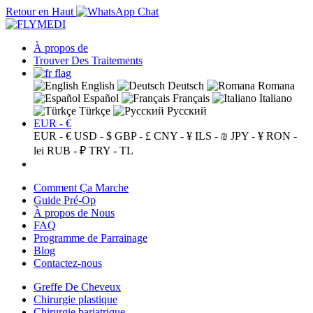
Retour en Haut
À propos de
Trouver Des Traitements
English
Deutsch
Romana
Español
Français
Italiano
Türkçe
Русский
EUR - €
EUR - €
USD - $
GBP - £
CNY - ¥
ILS - ₪
JPY - ¥
RON -
lei
RUB - ₽
TRY - TL
Comment Ça Marche
Guide Pré-Op
À propos de Nous
FAQ
Programme de Parrainage
Blog
Contactez-nous
Greffe De Cheveux
Chirurgie plastique
Chirurgie bariatrique