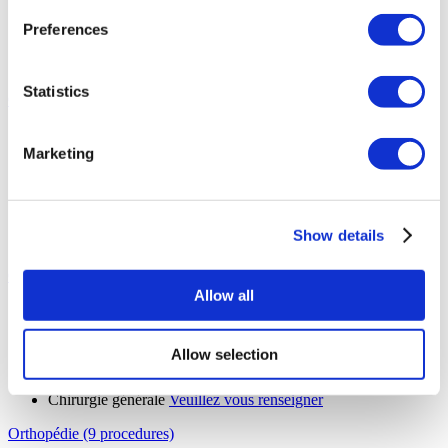
Greffe de cheveux DHI
De 2 800 €
Preferences
PRP
Veuillez vous renseigner
Greffe de cheveux saphir
De 2 300 €
Greffe De Cheveux Pour Femmes
Veuillez vous renseigner
Statistics
Oto-rhino-laryngologie (6 procedures)
Septoplastie
De 2 600 €
Oto-rhino-laryngologie
De 2 500 €
Marketing
Perforation septale
Veuillez vous renseigner
Ablation amygdales & adénoïdes
De 3 800 €
Chirurgie de féminisation de la voix
Veuillez vous renseigner
Chirurgie de masculinisation de la voix
Veuillez vous
Show details
renseigner
Chirurgie générale (6 procedures)
Allow all
Cure de hernie inguinale
Veuillez vous renseigner
Mastectomie
De 5 000 €
Transplantation du foie
Veuillez vous renseigner
Allow selection
Transplantation rénale
Veuillez vous renseigner
Greffe De Moelle Osseuse
Veuillez vous renseigner
Chirurgie générale
Veuillez vous renseigner
Orthopédie (9 procedures)