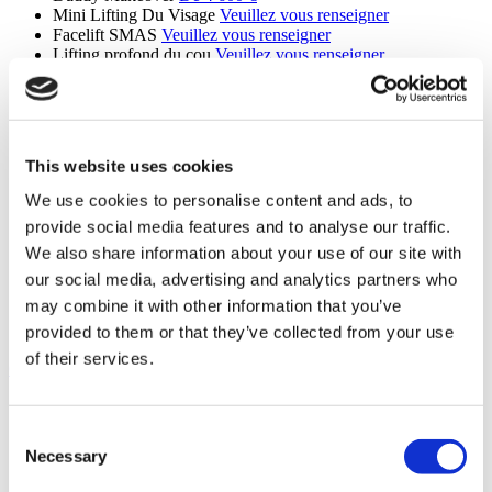
Mini Lifting Du Visage
Veuillez vous renseigner
Facelift SMAS
Veuillez vous renseigner
Lifting profond du cou
Veuillez vous renseigner
Facelift MACS
Veuillez vous renseigner
Lifting du Haut du Dos
Veuillez vous renseigner
Mini Abdominoplastie Inverse
Veuillez vous renseigner
Lifting des fesses
Veuillez vous renseigner
Abdominoplastie étendue
Veuillez vous renseigner
This website uses cookies
Lifting Facial Cendrillon
Veuillez vous renseigner
Lifting du Mont de Vénus
De 3 900 €
We use cookies to personalise content and ads, to
Réduction de l'aréole
Veuillez vous renseigner
provide social media features and to analyse our traffic.
Lipœdème
Veuillez vous renseigner
Septorhinoplastie de Révision
Veuillez vous renseigner
We also share information about your use of our site with
Rhinoplastie ethnique de révision
Veuillez vous renseigner
our social media, advertising and analytics partners who
Male Body Sculpting Surgery
Veuillez vous renseigner
may combine it with other information that you’ve
Dermolipectomie
Veuillez vous renseigner
Chondrolaryngoplastie
Veuillez vous renseigner
provided to them or that they’ve collected from your use
of their services.
Greffe de Cheveux (9 procedures)
Greffe De Cheveux
De 2 600 €
Greffe de sourcils
Veuillez vous renseigner
Consent
Greffe De Barbe
De 2 450 €
Necessary
Selection
Greffe de moustache
De 2 000 €
Greffe de cheveux FUE
De 2 900 €