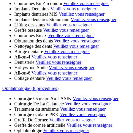
Couronnes En Zirconium
Veuillez vous renseigner
Implants Dentaires
Veuillez vous renseigner
Implants dentaires MIS
Veuillez vous renseigner
Implants dentaires Straumann
Veuillez vous renseigner
Lifting des sinus
Veuillez vous renseigner
Greffe osseuse
Veuillez vous renseigner
Couronnes Emax
Veuillez vous renseigner
Obturation des dents
Veuillez vous renseigner
Nettoyage des dents
Veuillez vous renseigner
Bridge dentaire
Veuillez vous renseigner
All-on-4
Veuillez vous renseigner
Dentisterie
Veuillez vous renseigner
Hollywood Smile
Veuillez vous renseigner
All-on-6
Veuillez vous renseigner
Collage dentaire
Veuillez vous renseigner
Ophtalmologie (8 procedures)
Chirurgie Oculaire Au LASIK
Veuillez vous renseigner
Chirurgie De La Cataracte
Veuillez vous renseigner
Traitement du strabisme
Veuillez vous renseigner
Chirurgie oculaire PRK
Veuillez vous renseigner
Greffe De Cornée
Veuillez vous renseigner
Greffe de cornée artificielle
Veuillez vous renseigner
Ophtalmologie
Veuillez vous renseigner