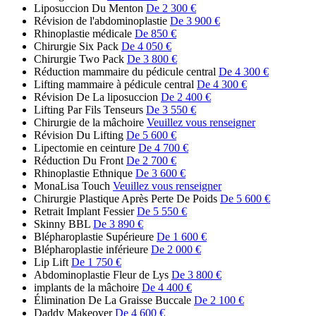
Liposuccion Du Menton
De 2 300 €
Révision de l'abdominoplastie
De 3 900 €
Rhinoplastie médicale
De 850 €
Chirurgie Six Pack
De 4 050 €
Chirurgie Two Pack
De 3 800 €
Réduction mammaire du pédicule central
De 4 300 €
Lifting mammaire à pédicule central
De 4 300 €
Révision De La liposuccion
De 2 400 €
Lifting Par Fils Tenseurs
De 3 550 €
Chirurgie de la mâchoire
Veuillez vous renseigner
Révision Du Lifting
De 5 600 €
Lipectomie en ceinture
De 4 700 €
Réduction Du Front
De 2 700 €
Rhinoplastie Ethnique
De 3 600 €
MonaLisa Touch
Veuillez vous renseigner
Chirurgie Plastique Après Perte De Poids
De 5 600 €
Retrait Implant Fessier
De 5 550 €
Skinny BBL
De 3 890 €
Blépharoplastie Supérieure
De 1 600 €
Blépharoplastie inférieure
De 2 000 €
Lip Lift
De 1 750 €
Abdominoplastie Fleur de Lys
De 3 800 €
implants de la mâchoire
De 4 400 €
Élimination De La Graisse Buccale
De 2 100 €
Daddy Makeover
De 4 600 €