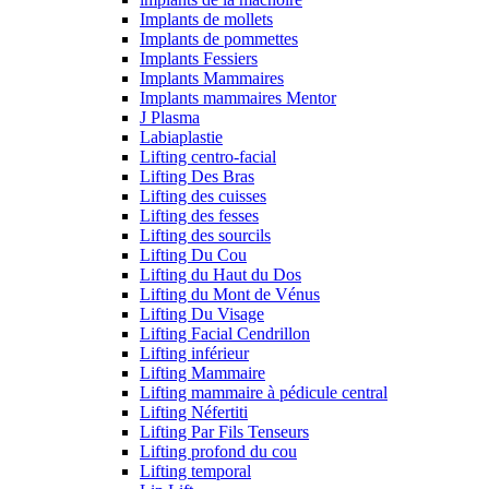
Implants de mollets
Implants de pommettes
Implants Fessiers
Implants Mammaires
Implants mammaires Mentor
J Plasma
Labiaplastie
Lifting centro-facial
Lifting Des Bras
Lifting des cuisses
Lifting des fesses
Lifting des sourcils
Lifting Du Cou
Lifting du Haut du Dos
Lifting du Mont de Vénus
Lifting Du Visage
Lifting Facial Cendrillon
Lifting inférieur
Lifting Mammaire
Lifting mammaire à pédicule central
Lifting Néfertiti
Lifting Par Fils Tenseurs
Lifting profond du cou
Lifting temporal