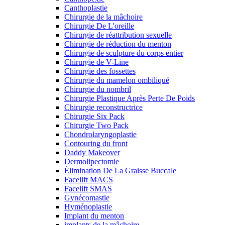
Canthoplastie
Chirurgie de la mâchoire
Chirurgie De L'oreille
Chirurgie de réattribution sexuelle
Chirurgie de réduction du menton
Chirurgie de sculpture du corps entier
Chirurgie de V-Line
Chirurgie des fossettes
Chirurgie du mamelon ombiliqué
Chirurgie du nombril
Chirurgie Plastique Après Perte De Poids
Chirurgie reconstructrice
Chirurgie Six Pack
Chirurgie Two Pack
Chondrolaryngoplastie
Contouring du front
Daddy Makeover
Dermolipectomie
Élimination De La Graisse Buccale
Facelift MACS
Facelift SMAS
Gynécomastie
Hyménoplastie
Implant du menton
implants de la mâchoire