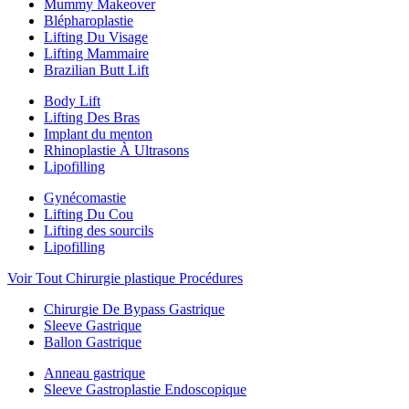
Mummy Makeover
Blépharoplastie
Lifting Du Visage
Lifting Mammaire
Brazilian Butt Lift
Body Lift
Lifting Des Bras
Implant du menton
Rhinoplastie À Ultrasons
Lipofilling
Gynécomastie
Lifting Du Cou
Lifting des sourcils
Lipofilling
Voir Tout Chirurgie plastique Procédures
Chirurgie De Bypass Gastrique
Sleeve Gastrique
Ballon Gastrique
Anneau gastrique
Sleeve Gastroplastie Endoscopique