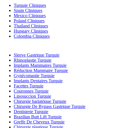
Turquie Cliniques
Spain Cliniques
Mexico Cliniques
Poland Cliniques
Thailand Cliniques
Hungary Cliniques
Colombia Cliniques
Traitements Populaires en Turquie
Sleeve Gastrique Turquie
Rhinoplastie Turquie
Implants Mammaires Turquie
Réduction Mammaire Turquie
Gynécomastie Turquie
Implants Dentaires Turquie
Facettes Turquie
Couronnes Turquie
Liposuccion Turquie
Chirurgie bariatrique Turquie
Chirurgie De Bypass Gastrique Turquie
Dentisterie Turquie
Brazilian Butt Lift Turquie
Greffe De Cheveux Turquie
Chirurgie plastique Turquie