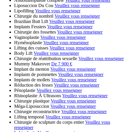
Abdominoplastie complète
Veuillez vous renseigner
Liposuccion Du Cou
Veuillez vous renseigner
Lipofilling
Veuillez vous renseigner
Chirurgie du nombril
Veuillez vous renseigner
Brazilian Butt Lift
Veuillez vous renseigner
Implants Fessiers
Veuillez vous renseigner
Chirurgie des fossettes
Veuillez vous renseigner
Vaginoplastie
Veuillez vous renseigner
Hyménoplastie
Veuillez vous renseigner
Lifting des cuisses
Veuillez vous renseigner
Body Lift
Veuillez vous renseigner
Chirurgie de réattribution sexuelle
Veuillez vous renseigner
Mummy Makeover
De 7 900 €
Implant du menton
Veuillez vous renseigner
Implants de pommettes
Veuillez vous renseigner
Implants de mollets
Veuillez vous renseigner
Réduction des fesses
Veuillez vous renseigner
Pénoplastie
Veuillez vous renseigner
Rhinoplastie À Ultrasons
Veuillez vous renseigner
Chirurgie plastique
Veuillez vous renseigner
Méga-Liposuccion
Veuillez vous renseigner
Chirurgie reconstructrice
Veuillez vous renseigner
Lifting temporal
Veuillez vous renseigner
Chirurgie de sculpture du corps entier
Veuillez vous
renseigner