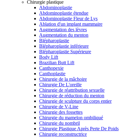
Chirurgie plastique
Abdominoplastie
Abdominoplastie étendue
Abdominoplastie Fleur de Lys
Ablation d'un implant mammaire
Augmentation des lèvres
Augmentation du menton
Blépharoplastie
Blépharoplastie inférieure
Blépharoplastie Supérieure
Body Lift
Brazilian Butt Lift
Canthopexie
Canthoplastie
Chirurgie de la mâchoire
Chirurgie De L'oreille
Chirurgie de réattribution sexuelle
Chirurgie de réduction du menton
Chirurgie de sculpture du corps entier
Chirurgie de V-Line
Chirurgie des fossettes
Chirurgie du mamelon ombiliqué
Chirurgie du nombril
Chirurgie Plastique Après Perte De Poids
Chirurgie reconstructrice