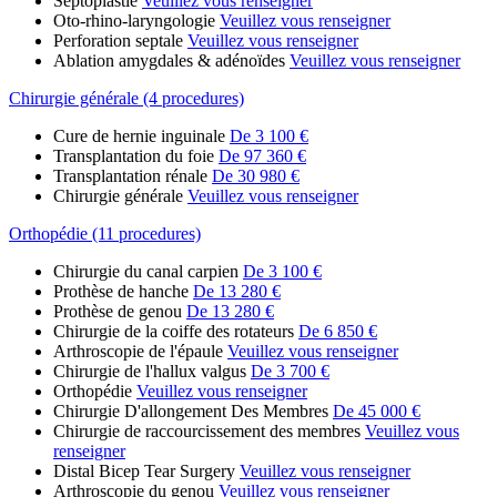
Septoplastie
Veuillez vous renseigner
Oto-rhino-laryngologie
Veuillez vous renseigner
Perforation septale
Veuillez vous renseigner
Ablation amygdales & adénoïdes
Veuillez vous renseigner
Chirurgie générale (4 procedures)
Cure de hernie inguinale
De 3 100 €
Transplantation du foie
De 97 360 €
Transplantation rénale
De 30 980 €
Chirurgie générale
Veuillez vous renseigner
Orthopédie (11 procedures)
Chirurgie du canal carpien
De 3 100 €
Prothèse de hanche
De 13 280 €
Prothèse de genou
De 13 280 €
Chirurgie de la coiffe des rotateurs
De 6 850 €
Arthroscopie de l'épaule
Veuillez vous renseigner
Chirurgie de l'hallux valgus
De 3 700 €
Orthopédie
Veuillez vous renseigner
Chirurgie D'allongement Des Membres
De 45 000 €
Chirurgie de raccourcissement des membres
Veuillez vous
renseigner
Distal Bicep Tear Surgery
Veuillez vous renseigner
Arthroscopie du genou
Veuillez vous renseigner