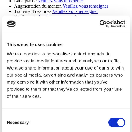
Labiaplastie
Veuillez vous renseigner
Augmentation du menton
Veuillez vous renseigner
Traitement des rides
Veuillez vous renseigner
Canthopexie
Veuillez vous renseigner
Lifting Profond
Veuillez vous renseigner
Vampire Facelift
Veuillez vous renseigner
Lipo 360
Veuillez vous renseigner
Rhinoplastie De Révision
Veuillez vous renseigner
Septorhinoplastie
Veuillez vous renseigner
This website uses cookies
Rhinoplastie compliquée
Veuillez vous renseigner
We use cookies to personalise content and ads, to
Lifting Néfertiti
Veuillez vous renseigner
J Plasma
Veuillez vous renseigner
provide social media features and to analyse our traffic.
Chirurgie de V-Line
Veuillez vous renseigner
We also share information about your use of our site with
Reconstruction mammaire
Veuillez vous renseigner
our social media, advertising and analytics partners who
SmartLipo
Veuillez vous renseigner
Liposculpture
Veuillez vous renseigner
may combine it with other information that you’ve
Lipofilling mammaire
Veuillez vous renseigner
provided to them or that they’ve collected from your use
Implants mammaires Mentor
Veuillez vous renseigner
of their services.
Lifting inférieur
Veuillez vous renseigner
Liposuccion Du Menton
Veuillez vous renseigner
Révision de l'abdominoplastie
Veuillez vous renseigner
Rhinoplastie médicale
Veuillez vous renseigner
Consent
Chirurgie Six Pack
Veuillez vous renseigner
Necessary
Chirurgie Two Pack
Veuillez vous renseigner
Selection
Réduction mammaire du pédicule central
Veuillez vous