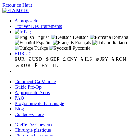
Retour en Haut
À propos de
Trouver Des Traitements
English
Deutsch
Romana
Español
Français
Italiano
Türkçe
Русский
EUR - €
EUR - €
USD - $
GBP - £
CNY - ¥
ILS - ₪
JPY - ¥
RON -
lei
RUB - ₽
TRY - TL
Comment Ça Marche
Guide Pré-Op
À propos de Nous
FAQ
Programme de Parrainage
Blog
Contactez-nous
Greffe De Cheveux
Chirurgie plastique
Chirurgie bariatrique