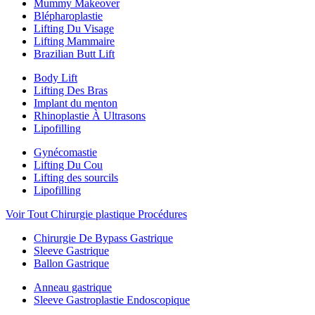
Mummy Makeover
Blépharoplastie
Lifting Du Visage
Lifting Mammaire
Brazilian Butt Lift
Body Lift
Lifting Des Bras
Implant du menton
Rhinoplastie À Ultrasons
Lipofilling
Gynécomastie
Lifting Du Cou
Lifting des sourcils
Lipofilling
Voir Tout Chirurgie plastique Procédures
Chirurgie De Bypass Gastrique
Sleeve Gastrique
Ballon Gastrique
Anneau gastrique
Sleeve Gastroplastie Endoscopique