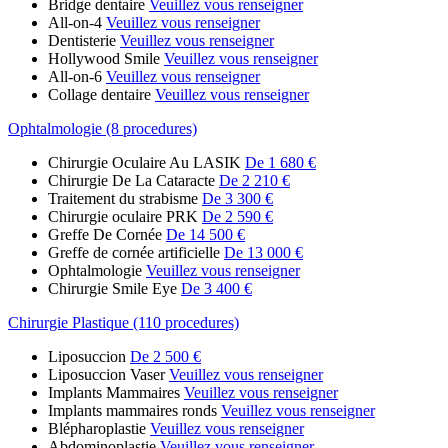
Bridge dentaire
Veuillez vous renseigner
All-on-4
Veuillez vous renseigner
Dentisterie
Veuillez vous renseigner
Hollywood Smile
Veuillez vous renseigner
All-on-6
Veuillez vous renseigner
Collage dentaire
Veuillez vous renseigner
Ophtalmologie (8 procedures)
Chirurgie Oculaire Au LASIK
De 1 680 €
Chirurgie De La Cataracte
De 2 210 €
Traitement du strabisme
De 3 300 €
Chirurgie oculaire PRK
De 2 590 €
Greffe De Cornée
De 14 500 €
Greffe de cornée artificielle
De 13 000 €
Ophtalmologie
Veuillez vous renseigner
Chirurgie Smile Eye
De 3 400 €
Chirurgie Plastique (110 procedures)
Liposuccion
De 2 500 €
Liposuccion Vaser
Veuillez vous renseigner
Implants Mammaires
Veuillez vous renseigner
Implants mammaires ronds
Veuillez vous renseigner
Blépharoplastie
Veuillez vous renseigner
Abdominoplastie
Veuillez vous renseigner