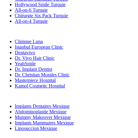
Hollywood Smile Turquie
All-on-6 Turquie
Chirurgie Six Pack Turquie
All-on-4 Turquie
Cliniques Populaires
Clinique Luna
Istanbul European Clinic
Dentavivo
Dr. Vivo Hair Clinic
YeahSmile
Dr. Implant Dentist
Dr. Christian Morales Clinic
Masterpiece Hospital
Kamol Cosmetic Hospital
Traitements Populaires en Mexique
Implants Dentaires Mexique
Abdominoplastie Mexique
Mummy Makeover Mexique
Implants Mammaires Mexique
Liposuccion Mexique