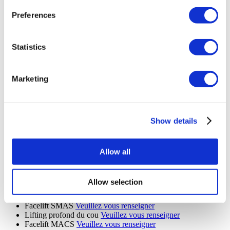
renseigner
Lifting mammaire à pédicule central
Veuillez vous renseigner
Preferences
Révision De La liposuccion
Veuillez vous renseigner
Lifting Par Fils Tenseurs
Veuillez vous renseigner
Chirurgie de la mâchoire
Veuillez vous renseigner
Statistics
Révision Du Lifting
Veuillez vous renseigner
Lipectomie en ceinture
Veuillez vous renseigner
Réduction Du Front
Veuillez vous renseigner
Rhinoplastie Ethnique
Veuillez vous renseigner
Marketing
MonaLisa Touch
Veuillez vous renseigner
Chirurgie Plastique Après Perte De Poids
Veuillez vous
renseigner
Retrait Implant Fessier
Veuillez vous renseigner
Show details
Skinny BBL
Veuillez vous renseigner
Blépharoplastie Supérieure
Veuillez vous renseigner
Blépharoplastie inférieure
Veuillez vous renseigner
Lip Lift
Veuillez vous renseigner
Allow all
Abdominoplastie Fleur de Lys
Veuillez vous renseigner
implants de la mâchoire
Veuillez vous renseigner
Élimination De La Graisse Buccale
Veuillez vous renseigner
Allow selection
Daddy Makeover
Veuillez vous renseigner
Mini Lifting Du Visage
Veuillez vous renseigner
Facelift SMAS
Veuillez vous renseigner
Lifting profond du cou
Veuillez vous renseigner
Facelift MACS
Veuillez vous renseigner