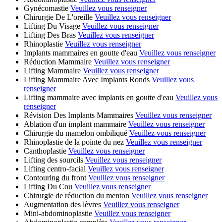
Gynécomastie
Veuillez vous renseigner
Chirurgie De L'oreille
Veuillez vous renseigner
Lifting Du Visage
Veuillez vous renseigner
Lifting Des Bras
Veuillez vous renseigner
Rhinoplastie
Veuillez vous renseigner
Implants mammaires en goutte d'eau
Veuillez vous renseigner
Réduction Mammaire
Veuillez vous renseigner
Lifting Mammaire
Veuillez vous renseigner
Lifting Mammaire Avec Implants Ronds
Veuillez vous
renseigner
Lifting mammaire avec implants en goutte d'eau
Veuillez vous
renseigner
Révision Des Implants Mammaires
Veuillez vous renseigner
Ablation d'un implant mammaire
Veuillez vous renseigner
Chirurgie du mamelon ombiliqué
Veuillez vous renseigner
Rhinoplastie de la pointe du nez
Veuillez vous renseigner
Canthoplastie
Veuillez vous renseigner
Lifting des sourcils
Veuillez vous renseigner
Lifting centro-facial
Veuillez vous renseigner
Contouring du front
Veuillez vous renseigner
Lifting Du Cou
Veuillez vous renseigner
Chirurgie de réduction du menton
Veuillez vous renseigner
Augmentation des lèvres
Veuillez vous renseigner
Mini-abdominoplastie
Veuillez vous renseigner