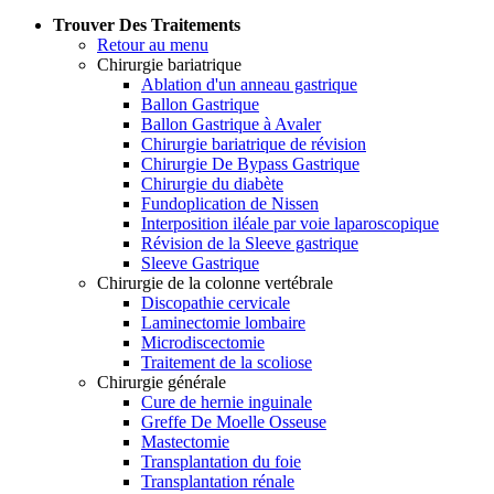
Trouver Des Traitements
Retour au menu
Chirurgie bariatrique
Ablation d'un anneau gastrique
Ballon Gastrique
Ballon Gastrique à Avaler
Chirurgie bariatrique de révision
Chirurgie De Bypass Gastrique
Chirurgie du diabète
Fundoplication de Nissen
Interposition iléale par voie laparoscopique
Révision de la Sleeve gastrique
Sleeve Gastrique
Chirurgie de la colonne vertébrale
Discopathie cervicale
Laminectomie lombaire
Microdiscectomie
Traitement de la scoliose
Chirurgie générale
Cure de hernie inguinale
Greffe De Moelle Osseuse
Mastectomie
Transplantation du foie
Transplantation rénale