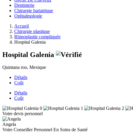
Dentisterie
Chirurgie bariatrique
Ophtalmologie
Accueil
Chirurgie plastique
Rhinoplastie compliquée
Hospital Galenia
Hospital Galenia
Quintana roo, Mexique
Détails
Coût
Détails
Coût
Votre devis personnel
Angela
Votre Conseiller Personnel En Soins de Santé