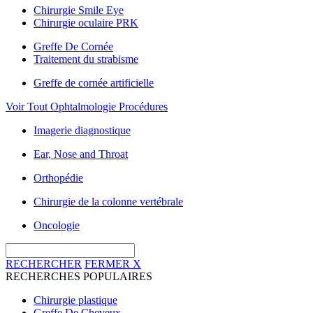
Chirurgie Smile Eye
Chirurgie oculaire PRK
Greffe De Cornée
Traitement du strabisme
Greffe de cornée artificielle
Voir Tout Ophtalmologie Procédures
Imagerie diagnostique
Ear, Nose and Throat
Orthopédie
Chirurgie de la colonne vertébrale
Oncologie
RECHERCHER
FERMER
X
RECHERCHES POPULAIRES
Chirurgie plastique
Greffe De Cheveux