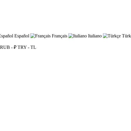
Español
Français
Italiano
Türk
RUB - ₽
TRY - TL