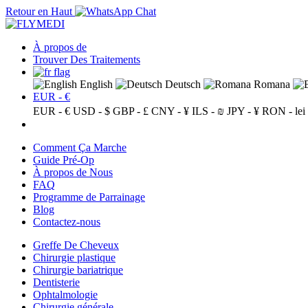
Retour en Haut
À propos de
Trouver Des Traitements
English
Deutsch
Romana
EUR - €
EUR - €
USD - $
GBP - £
CNY - ¥
ILS - ₪
JPY - ¥
RON - lei
Comment Ça Marche
Guide Pré-Op
À propos de Nous
FAQ
Programme de Parrainage
Blog
Contactez-nous
Greffe De Cheveux
Chirurgie plastique
Chirurgie bariatrique
Dentisterie
Ophtalmologie
Chirurgie générale