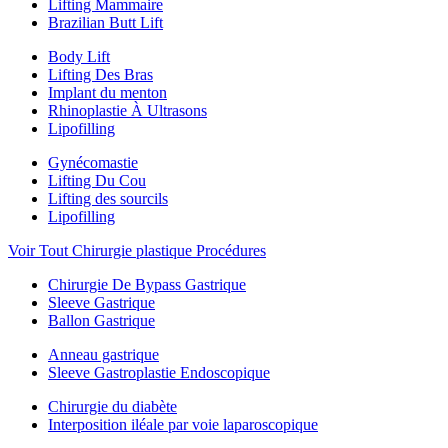
Lifting Mammaire
Brazilian Butt Lift
Body Lift
Lifting Des Bras
Implant du menton
Rhinoplastie À Ultrasons
Lipofilling
Gynécomastie
Lifting Du Cou
Lifting des sourcils
Lipofilling
Voir Tout Chirurgie plastique Procédures
Chirurgie De Bypass Gastrique
Sleeve Gastrique
Ballon Gastrique
Anneau gastrique
Sleeve Gastroplastie Endoscopique
Chirurgie du diabète
Interposition iléale par voie laparoscopique