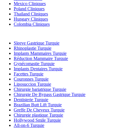
Mexico Cliniques
Poland Cliniques
Thailand Cliniques
Hungary Cliniques
Colombia Cliniques
Traitements Populaires en Turquie
Sleeve Gastrique Turquie
Rhinoplastie Turquie
Implants Mammaires Turquie
Réduction Mammaire Turquie
Gynécomastie Turquie
Implants Dentaires Turquie
Facettes Turquie
Couronnes Turquie
Liposuccion Turquie
Chirurgie bariatrique Turquie
Chirurgie De Bypass Gastrique Turquie
Dentisterie Turquie
Brazilian Butt Lift Turquie
Greffe De Cheveux Turquie
Chirurgie plastique Turquie
Hollywood Smile Turquie
All-on-6 Turquie