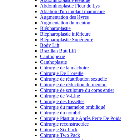
Abdominoplastie étendue
Abdominoplastie Fleur de Lys
Ablation d'un implant mammaire
Augmentation des lèvres
Augmentation du menton
Blépharoplastie
Blépharoplastie inférieure
Blépharoplastie Supérieure
Body Lift
Brazilian Butt Lift
Canthopexie
Canthoplastie
Chirurgie de la mâchoire
Chirurgie De L'oreille
Chirurgie de réattribution sexuelle
Chirurgie de réduction du menton
Chirurgie de sculpture du corps entier
Chirurgie de V-Line
Chirurgie des fossettes
Chirurgie du mamelon ombiliqué
Chirurgie du nombril
Chirurgie Plastique Après Perte De Poids
Chirurgie reconstructrice
Chirurgie Six Pack
Chirurgie Two Pack