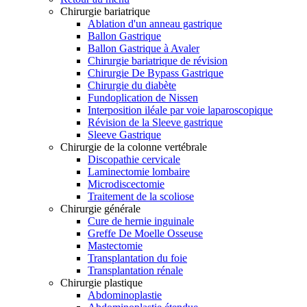
Chirurgie bariatrique
Ablation d'un anneau gastrique
Ballon Gastrique
Ballon Gastrique à Avaler
Chirurgie bariatrique de révision
Chirurgie De Bypass Gastrique
Chirurgie du diabète
Fundoplication de Nissen
Interposition iléale par voie laparoscopique
Révision de la Sleeve gastrique
Sleeve Gastrique
Chirurgie de la colonne vertébrale
Discopathie cervicale
Laminectomie lombaire
Microdiscectomie
Traitement de la scoliose
Chirurgie générale
Cure de hernie inguinale
Greffe De Moelle Osseuse
Mastectomie
Transplantation du foie
Transplantation rénale
Chirurgie plastique
Abdominoplastie