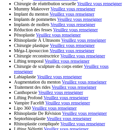
Chirurgie de réattribution sexuelle
Veuillez vous renseigner
Mummy Makeover
Veuillez vous renseigner
Implant du menton
Veuillez vous renseigner
Implants de pommettes
Veuillez vous renseigner
Implants de mollets
Veuillez vous renseigner
Réduction des fesses
Veuillez vous renseigner
Pénoplastie
Veuillez vous renseigner
Rhinoplastie À Ultrasons
Veuillez vous renseigner
Chirurgie plastique
Veuillez vous renseigner
Méga-Liposuccion
Veuillez vous renseigner
Chirurgie reconstructrice
Veuillez vous renseigner
Lifting temporal
Veuillez vous renseigner
Chirurgie de sculpture du corps entier
Veuillez vous
renseigner
Labiaplastie
Veuillez vous renseigner
Augmentation du menton
Veuillez vous renseigner
Traitement des rides
Veuillez vous renseigner
Canthopexie
Veuillez vous renseigner
Lifting Profond
Veuillez vous renseigner
Vampire Facelift
Veuillez vous renseigner
Lipo 360
Veuillez vous renseigner
Rhinoplastie De Révision
Veuillez vous renseigner
Septorhinoplastie
Veuillez vous renseigner
Rhinoplastie compliquée
Veuillez vous renseigner
Lifting Néfertiti
Veuillez vous renseigner