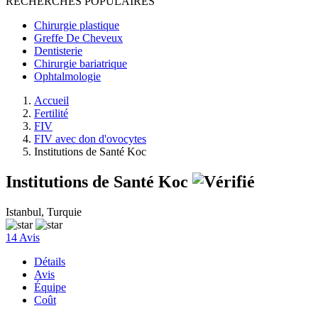
RECHERCHES POPULAIRES
Chirurgie plastique
Greffe De Cheveux
Dentisterie
Chirurgie bariatrique
Ophtalmologie
Accueil
Fertilité
FIV
FIV avec don d'ovocytes
Institutions de Santé Koc
Institutions de Santé Koc
Istanbul, Turquie
14 Avis
Détails
Avis
Équipe
Coût