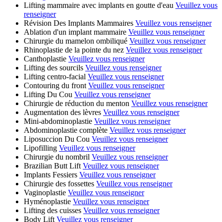
Lifting mammaire avec implants en goutte d'eau
Veuillez vous
renseigner
Révision Des Implants Mammaires
Veuillez vous renseigner
Ablation d'un implant mammaire
Veuillez vous renseigner
Chirurgie du mamelon ombiliqué
Veuillez vous renseigner
Rhinoplastie de la pointe du nez
Veuillez vous renseigner
Canthoplastie
Veuillez vous renseigner
Lifting des sourcils
Veuillez vous renseigner
Lifting centro-facial
Veuillez vous renseigner
Contouring du front
Veuillez vous renseigner
Lifting Du Cou
Veuillez vous renseigner
Chirurgie de réduction du menton
Veuillez vous renseigner
Augmentation des lèvres
Veuillez vous renseigner
Mini-abdominoplastie
Veuillez vous renseigner
Abdominoplastie complète
Veuillez vous renseigner
Liposuccion Du Cou
Veuillez vous renseigner
Lipofilling
Veuillez vous renseigner
Chirurgie du nombril
Veuillez vous renseigner
Brazilian Butt Lift
Veuillez vous renseigner
Implants Fessiers
Veuillez vous renseigner
Chirurgie des fossettes
Veuillez vous renseigner
Vaginoplastie
Veuillez vous renseigner
Hyménoplastie
Veuillez vous renseigner
Lifting des cuisses
Veuillez vous renseigner
Body Lift
Veuillez vous renseigner