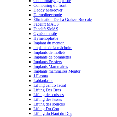
Chondrolaryngoplastie
Contouring du front
Daddy Makeover
Dermolipectomie
Élimination De La Graisse Buccale
Facelift MACS
Facelift SMAS
Gynécomastie
Hyménoplastie
Implant du menton
implants de la mâchoire
Implants de mollets
Implants de pommettes
Implants Fessiers
Implants Mammaires
Implants mammaires Mentor
J Plasma
Labiaplastie
Lifting centro-facial
Lifting Des Bras
Lifting des cuisses
Lifting des fesses
Lifting des sourcils
Lifting Du Cou
Lifting du Haut du Dos