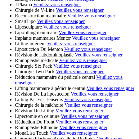
J Plasma
Veuillez vous renseigner
Chirurgie de V-Line
Veuillez vous renseigner
Reconstruction mammaire
Veuillez vous renseigner
SmartLipo
Veuillez vous renseigner
Liposculpture
Veuillez vous renseigner
Lipofilling mammaire
Veuillez vous renseigner
Implants mammaires Mentor
Veuillez vous renseigner
Lifting inférieur
Veuillez vous renseigner
Liposuccion Du Menton
Veuillez vous renseigner
Révision de l'abdominoplastie
Veuillez vous renseigner
Rhinoplastie médicale
Veuillez vous renseigner
Chirurgie Six Pack
Veuillez vous renseigner
Chirurgie Two Pack
Veuillez vous renseigner
Réduction mammaire du pédicule central
Veuillez vous
renseigner
Lifting mammaire à pédicule central
Veuillez vous renseigner
Révision De La liposuccion
Veuillez vous renseigner
Lifting Par Fils Tenseurs
Veuillez vous renseigner
Chirurgie de la mâchoire
Veuillez vous renseigner
Révision Du Lifting
Veuillez vous renseigner
Lipectomie en ceinture
Veuillez vous renseigner
Réduction Du Front
Veuillez vous renseigner
Rhinoplastie Ethnique
Veuillez vous renseigner
MonaLisa Touch
Veuillez vous renseigner
Chirurgie Plastique Après Perte De Poids
Veuillez vous