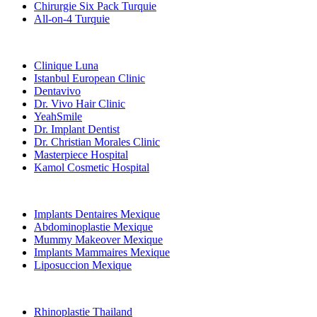
Chirurgie Six Pack Turquie
All-on-4 Turquie
Cliniques Populaires
Clinique Luna
Istanbul European Clinic
Dentavivo
Dr. Vivo Hair Clinic
YeahSmile
Dr. Implant Dentist
Dr. Christian Morales Clinic
Masterpiece Hospital
Kamol Cosmetic Hospital
Traitements Populaires en Mexique
Implants Dentaires Mexique
Abdominoplastie Mexique
Mummy Makeover Mexique
Implants Mammaires Mexique
Liposuccion Mexique
Traitements Populaires en Thailand
Rhinoplastie Thailand