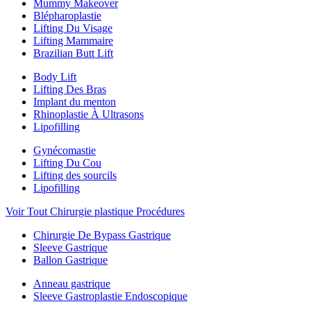
Mummy Makeover
Blépharoplastie
Lifting Du Visage
Lifting Mammaire
Brazilian Butt Lift
Body Lift
Lifting Des Bras
Implant du menton
Rhinoplastie À Ultrasons
Lipofilling
Gynécomastie
Lifting Du Cou
Lifting des sourcils
Lipofilling
Voir Tout Chirurgie plastique Procédures
Chirurgie De Bypass Gastrique
Sleeve Gastrique
Ballon Gastrique
Anneau gastrique
Sleeve Gastroplastie Endoscopique