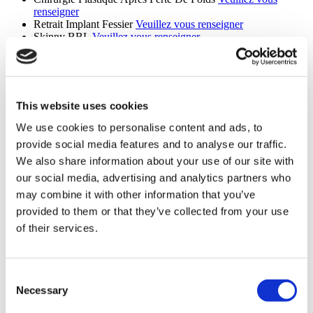
renseigner
Retrait Implant Fessier
Veuillez vous renseigner
Skinny BBL
Veuillez vous renseigner
Blépharoplastie Supérieure
Veuillez vous renseigner
Blépharoplastie inférieure
Veuillez vous renseigner
Lip Lift
Veuillez vous renseigner
Abdominoplastie Fleur de Lys
Veuillez vous renseigner
implants de la mâchoire
Veuillez vous renseigner
This website uses cookies
Élimination De La Graisse Buccale
Veuillez vous renseigner
Daddy Makeover
Veuillez vous renseigner
We use cookies to personalise content and ads, to
Mini Lifting Du Visage
Veuillez vous renseigner
provide social media features and to analyse our traffic.
Facelift SMAS
Veuillez vous renseigner
We also share information about your use of our site with
Lifting profond du cou
Veuillez vous renseigner
Facelift MACS
Veuillez vous renseigner
our social media, advertising and analytics partners who
Lifting du Haut du Dos
Veuillez vous renseigner
may combine it with other information that you’ve
Mini Abdominoplastie Inverse
Veuillez vous renseigner
provided to them or that they’ve collected from your use
Lifting des fesses
Veuillez vous renseigner
Abdominoplastie étendue
Veuillez vous renseigner
of their services.
Lifting Facial Cendrillon
Veuillez vous renseigner
Lifting du Mont de Vénus
Veuillez vous renseigner
Réduction de l'aréole
Veuillez vous renseigner
Lipœdème
Veuillez vous renseigner
Consent
Septorhinoplastie de Révision
Veuillez vous renseigner
Necessary
Selection
Rhinoplastie ethnique de révision
Veuillez vous renseigner