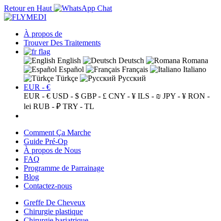
Retour en Haut
À propos de
Trouver Des Traitements
English
Deutsch
Romana
Español
Français
Italiano
Türkçe
Русский
EUR - €
EUR - €
USD - $
GBP - £
CNY - ¥
ILS - ₪
JPY - ¥
RON -
lei
RUB - ₽
TRY - TL
Comment Ça Marche
Guide Pré-Op
À propos de Nous
FAQ
Programme de Parrainage
Blog
Contactez-nous
Greffe De Cheveux
Chirurgie plastique
Chirurgie bariatrique