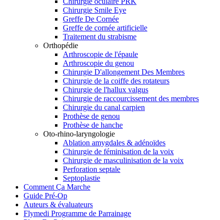
Chirurgie oculaire PRK
Chirurgie Smile Eye
Greffe De Cornée
Greffe de cornée artificielle
Traitement du strabisme
Orthopédie
Arthroscopie de l'épaule
Arthroscopie du genou
Chirurgie D'allongement Des Membres
Chirurgie de la coiffe des rotateurs
Chirurgie de l'hallux valgus
Chirurgie de raccourcissement des membres
Chirurgie du canal carpien
Prothèse de genou
Prothèse de hanche
Oto-rhino-laryngologie
Ablation amygdales & adénoïdes
Chirurgie de féminisation de la voix
Chirurgie de masculinisation de la voix
Perforation septale
Septoplastie
Comment Ça Marche
Guide Pré-Op
Auteurs & évaluateurs
Flymedi Programme de Parrainage