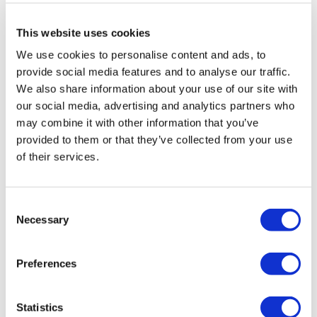
Groupe A enregistrée auprès de TÜRSAB (Certificat No:
12276).
This website uses cookies
Tous les traitements sont effectués par un établissement de
santé certifié en tourisme de santé.
We use cookies to personalise content and ads, to
provide social media features and to analyse our traffic.
À propos de Nous
We also share information about your use of our site with
Comment Ça Marche
our social media, advertising and analytics partners who
Guide Pré-Op
may combine it with other information that you’ve
Auteurs & évaluateurs
Flymedi Programme de Parrainage
provided to them or that they’ve collected from your use
Plans De Paiement
of their services.
Carrières
FAQ
Blog
Politique de confidentialité
Consent
Termes et conditions
Necessary
Selection
Politique d'annulation
Contactez-nous
Ajoutez votre clinique
Preferences
Statistics