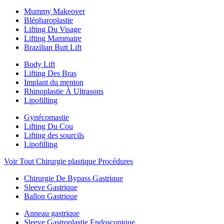
Mummy Makeover
Blépharoplastie
Lifting Du Visage
Lifting Mammaire
Brazilian Butt Lift
Body Lift
Lifting Des Bras
Implant du menton
Rhinoplastie À Ultrasons
Lipofilling
Gynécomastie
Lifting Du Cou
Lifting des sourcils
Lipofilling
Voir Tout Chirurgie plastique Procédures
Chirurgie De Bypass Gastrique
Sleeve Gastrique
Ballon Gastrique
Anneau gastrique
Sleeve Gastroplastie Endoscopique