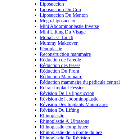
Liposuccion
Liposuccion Du Cou
Liposuccion Du Menton
Méga-Liposuccion
Mini Abdominoplastie Inverse
Mini Lifting Du Visage
MonaLisa Touch
Mummy Makeover
Pénoplastie
Reconstruction mammaire
Réduction de l'aréole
Réduction des fesses
Réduction Du Front
Réduction Mammaire
Réduction mammaire du pédicule central
Retrait Implant Fessier
Révision De La liposuccion
Révision de l'abdominoplastie
Révision Des Implants Mammaires
Révision Du Lifting
Rhinoplastie
Rhinoplastie À Ultrasons
Rhinoplastie compliquée
Rhinoplastie de la pointe du nez
Rhinoplastie De Révision