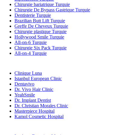
Chirurgie bariatrique Turquie
Chirurgie De Bypass Gastrique Turquie
Dentisterie Turquie
Brazilian Butt Lift Turquie
Greffe De Cheveux Turquie
Chirurgie plastique Turquie
Hollywood Smile Turquie
All-on-6 Turquie
Chirurgie Six Pack Turquie
All-on-4 Turquie
Cliniques Populaires
Clinique Luna
Istanbul European Clinic
Dentavivo
Dr. Vivo Hair Clinic
YeahSmile
Dr. Implant Dentist
Dr. Christian Morales Clinic
Masterpiece Hospital
Kamol Cosmetic Hospital
Traitements Populaires en Mexique