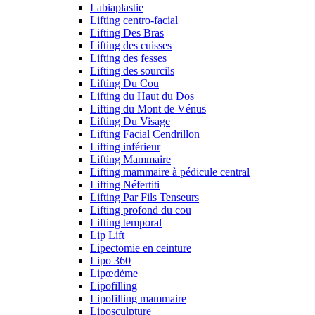
Labiaplastie
Lifting centro-facial
Lifting Des Bras
Lifting des cuisses
Lifting des fesses
Lifting des sourcils
Lifting Du Cou
Lifting du Haut du Dos
Lifting du Mont de Vénus
Lifting Du Visage
Lifting Facial Cendrillon
Lifting inférieur
Lifting Mammaire
Lifting mammaire à pédicule central
Lifting Néfertiti
Lifting Par Fils Tenseurs
Lifting profond du cou
Lifting temporal
Lip Lift
Lipectomie en ceinture
Lipo 360
Lipœdème
Lipofilling
Lipofilling mammaire
Liposculpture