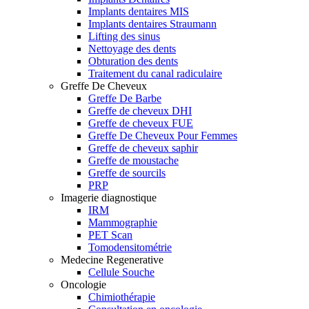
Implants dentaires MIS
Implants dentaires Straumann
Lifting des sinus
Nettoyage des dents
Obturation des dents
Traitement du canal radiculaire
Greffe De Cheveux
Greffe De Barbe
Greffe de cheveux DHI
Greffe de cheveux FUE
Greffe De Cheveux Pour Femmes
Greffe de cheveux saphir
Greffe de moustache
Greffe de sourcils
PRP
Imagerie diagnostique
IRM
Mammographie
PET Scan
Tomodensitométrie
Medecine Regenerative
Cellule Souche
Oncologie
Chimiothérapie