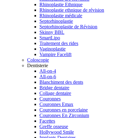
Rhinoplastie Ethnique
Rhinoplastie ethnique de révision
Rhinoplastie médicale
Septorhinoplastie
Septorhinoplastie de Révision
Skinny BBL
SmartLipo
Traitement des rides
Vaginoplastie
Vampire Facelift
Coloscopie
Dentisterie
All-on-4
All-on-6
Blanchiment des dents
Bridge dentaire
Collage dentaire
Couronnes
Couronnes Emax
Couronnes en porcelaine
Couronnes En Zirconium
Facettes
Greffe osseuse
Hollywood Smile
Implants Dentaires