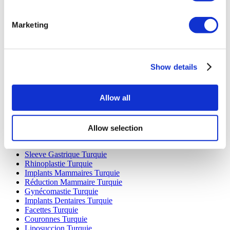
Marketing
Destinations Populaires
Turquie Cliniques
Show details
Spain Cliniques
Mexico Cliniques
Poland Cliniques
Allow all
Thailand Cliniques
Hungary Cliniques
Colombia Cliniques
Allow selection
Traitements Populaires en Turquie
Sleeve Gastrique Turquie
Rhinoplastie Turquie
Implants Mammaires Turquie
Réduction Mammaire Turquie
Gynécomastie Turquie
Implants Dentaires Turquie
Facettes Turquie
Couronnes Turquie
Liposuccion Turquie