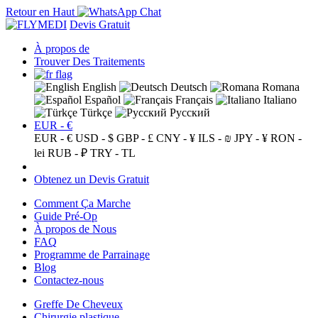
Retour en Haut
Devis Gratuit
À propos de
Trouver Des Traitements
English
Deutsch
Romana
Español
Français
Italiano
Türkçe
Русский
EUR - €
EUR - €
USD - $
GBP - £
CNY - ¥
ILS - ₪
JPY - ¥
RON -
lei
RUB - ₽
TRY - TL
Obtenez un Devis Gratuit
Comment Ça Marche
Guide Pré-Op
À propos de Nous
FAQ
Programme de Parrainage
Blog
Contactez-nous
Greffe De Cheveux
Chirurgie plastique