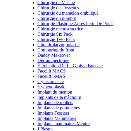
Chirurgie de V-Line
Chirurgie des fossettes
Chirurgie du mamelon ombiliqué
Chirurgie du nombril
Chirurgie Plastique Après Perte De Poids
Chirurgie reconstructrice
Chirurgie Six Pack
Chirurgie Two Pack
Chondrolaryngoplastie
Contouring du front
Daddy Makeover
Dermolipectomie
Élimination De La Graisse Buccale
Facelift MACS
Facelift SMAS
Gynécomastie
Hyménoplastie
Implant du menton
implants de la mâchoire
Implants de mollets
Implants de pommettes
Implants Fessiers
Implants Mammaires
Implants mammaires Mentor
J Plasma