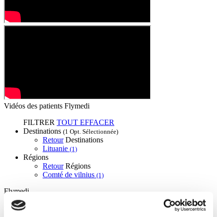
Vidéos des patients Flymedi
FILTRER
TOUT EFFACER
Destinations
(1 Opt. Sélectionnée)
Retour
Destinations
Lituanie
(1)
Régions
Retour
Régions
Comté de vilnius
(1)
Flymedi
TÜRSAB – Les transactions sur flymedi.com sont gérées par
MIRAC SARA TOURISM, une agence de voyage de