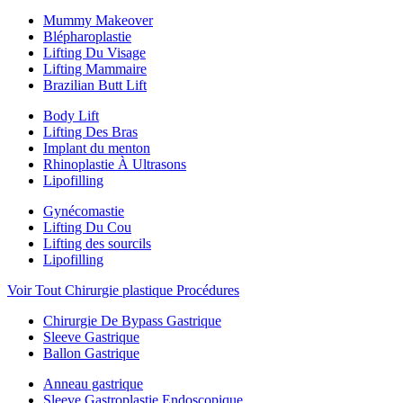
Mummy Makeover
Blépharoplastie
Lifting Du Visage
Lifting Mammaire
Brazilian Butt Lift
Body Lift
Lifting Des Bras
Implant du menton
Rhinoplastie À Ultrasons
Lipofilling
Gynécomastie
Lifting Du Cou
Lifting des sourcils
Lipofilling
Voir Tout Chirurgie plastique Procédures
Chirurgie De Bypass Gastrique
Sleeve Gastrique
Ballon Gastrique
Anneau gastrique
Sleeve Gastroplastie Endoscopique