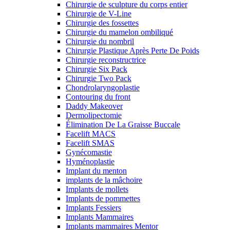
Chirurgie de sculpture du corps entier
Chirurgie de V-Line
Chirurgie des fossettes
Chirurgie du mamelon ombiliqué
Chirurgie du nombril
Chirurgie Plastique Après Perte De Poids
Chirurgie reconstructrice
Chirurgie Six Pack
Chirurgie Two Pack
Chondrolaryngoplastie
Contouring du front
Daddy Makeover
Dermolipectomie
Élimination De La Graisse Buccale
Facelift MACS
Facelift SMAS
Gynécomastie
Hyménoplastie
Implant du menton
implants de la mâchoire
Implants de mollets
Implants de pommettes
Implants Fessiers
Implants Mammaires
Implants mammaires Mentor