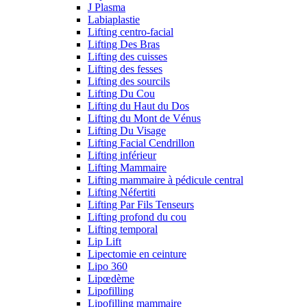
J Plasma
Labiaplastie
Lifting centro-facial
Lifting Des Bras
Lifting des cuisses
Lifting des fesses
Lifting des sourcils
Lifting Du Cou
Lifting du Haut du Dos
Lifting du Mont de Vénus
Lifting Du Visage
Lifting Facial Cendrillon
Lifting inférieur
Lifting Mammaire
Lifting mammaire à pédicule central
Lifting Néfertiti
Lifting Par Fils Tenseurs
Lifting profond du cou
Lifting temporal
Lip Lift
Lipectomie en ceinture
Lipo 360
Lipœdème
Lipofilling
Lipofilling mammaire