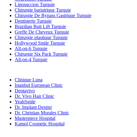
Liposuccion Turquie
Chirurgie bariatrique Turquie
Chirurgie De Bypass Gastrique Turquie
Dentisterie Turquie
Brazilian Butt Lift Turquie
Greffe De Cheveux Turquie
Chirurgie plastique Turquie
Hollywood Smile Turquie
All-on-6 Turquie
Chirurgie Six Pack Turquie
All-on-4 Turquie
Cliniques Populaires
Clinique Luna
Istanbul European Clinic
Dentavivo
Dr. Vivo Hair Clinic
YeahSmile
Dr. Implant Dentist
Dr. Christian Morales Clinic
Masterpiece Hospital
Kamol Cosmetic Hospital
Traitements Populaires en Mexique