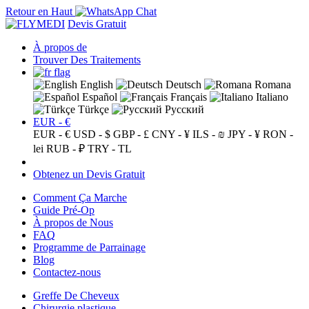
Retour en Haut
Devis Gratuit
À propos de
Trouver Des Traitements
English
Deutsch
Romana
Español
Français
Italiano
Türkçe
Русский
EUR - €
EUR - €
USD - $
GBP - £
CNY - ¥
ILS - ₪
JPY - ¥
RON -
lei
RUB - ₽
TRY - TL
Obtenez un Devis Gratuit
Comment Ça Marche
Guide Pré-Op
À propos de Nous
FAQ
Programme de Parrainage
Blog
Contactez-nous
Greffe De Cheveux
Chirurgie plastique