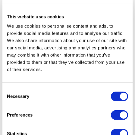
MIRAC SARA TOURISM, une agence de voyage de
Groupe A enregistrée auprès de TÜRSAB (Certificat No:
12276).
This website uses cookies
Tous les traitements sont effectués par un établissement de
We use cookies to personalise content and ads, to
santé certifié en tourisme de santé.
provide social media features and to analyse our traffic.
We also share information about your use of our site with
À propos de Nous
our social media, advertising and analytics partners who
Comment Ça Marche
Guide Pré-Op
may combine it with other information that you’ve
Auteurs & évaluateurs
provided to them or that they’ve collected from your use
Flymedi Programme de Parrainage
of their services.
Plans De Paiement
Carrières
FAQ
Blog
Consent
Politique de confidentialité
Necessary
Termes et conditions
Selection
Politique d'annulation
Contactez-nous
Ajoutez votre clinique
Preferences
Statistics