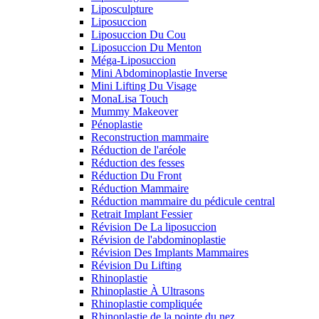
Liposculpture
Liposuccion
Liposuccion Du Cou
Liposuccion Du Menton
Méga-Liposuccion
Mini Abdominoplastie Inverse
Mini Lifting Du Visage
MonaLisa Touch
Mummy Makeover
Pénoplastie
Reconstruction mammaire
Réduction de l'aréole
Réduction des fesses
Réduction Du Front
Réduction Mammaire
Réduction mammaire du pédicule central
Retrait Implant Fessier
Révision De La liposuccion
Révision de l'abdominoplastie
Révision Des Implants Mammaires
Révision Du Lifting
Rhinoplastie
Rhinoplastie À Ultrasons
Rhinoplastie compliquée
Rhinoplastie de la pointe du nez