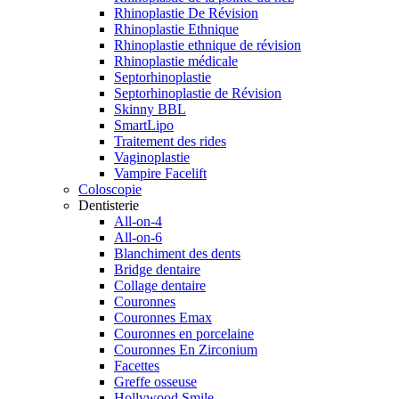
Rhinoplastie De Révision
Rhinoplastie Ethnique
Rhinoplastie ethnique de révision
Rhinoplastie médicale
Septorhinoplastie
Septorhinoplastie de Révision
Skinny BBL
SmartLipo
Traitement des rides
Vaginoplastie
Vampire Facelift
Coloscopie
Dentisterie
All-on-4
All-on-6
Blanchiment des dents
Bridge dentaire
Collage dentaire
Couronnes
Couronnes Emax
Couronnes en porcelaine
Couronnes En Zirconium
Facettes
Greffe osseuse
Hollywood Smile