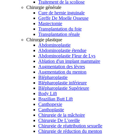
Traitement de la scoliose
Chirurgie générale
Cure de hernie inguinale
Greffe De Moelle Osseuse
Mastectomie
Transplantation du foie
Transplantation rénale
Chirurgie plastique
Abdominoplastie
Abdominoplastie étendue
Abdominoplastie Fleur de Lys
Ablation d'un implant mammaire
Augmentation des lèvres
Augmentation du menton
Blépharoplastie
Blépharoplastie inférieure
Blépharoplastie Supérieure
Body Lift
Brazilian Butt Lift
Canthopexie
Canthoplastie
Chirurgie de la mâchoire
Chirurgie De L'oreille
Chirurgie de réattribution sexuelle
Chirurgie de réduction du menton