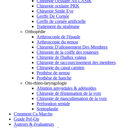
Chirurgie Oculaire Au LASIK
Chirurgie oculaire PRK
Chirurgie Smile Eye
Greffe De Cornée
Greffe de cornée artificielle
Traitement du strabisme
Orthopédie
Arthroscopie de l'épaule
Arthroscopie du genou
Chirurgie D'allongement Des Membres
Chirurgie de la coiffe des rotateurs
Chirurgie de l'hallux valgus
Chirurgie de raccourcissement des membres
Chirurgie du canal carpien
Prothèse de genou
Prothèse de hanche
Oto-rhino-laryngologie
Ablation amygdales & adénoïdes
Chirurgie de féminisation de la voix
Chirurgie de masculinisation de la voix
Perforation septale
Septoplastie
Comment Ça Marche
Guide Pré-Op
Auteurs & évaluateurs