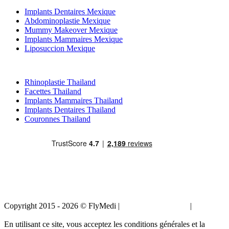
Implants Dentaires Mexique
Abdominoplastie Mexique
Mummy Makeover Mexique
Implants Mammaires Mexique
Liposuccion Mexique
Traitements Populaires en Thailand
Rhinoplastie Thailand
Facettes Thailand
Implants Mammaires Thailand
Implants Dentaires Thailand
Couronnes Thailand
Copyright 2015 - 2026 © FlyMedi |
Termes et conditions
|
Politique
de confidentialité
En utilisant ce site, vous acceptez les conditions générales et la