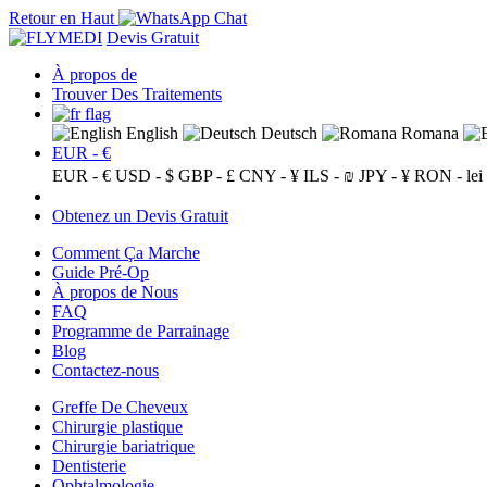
Retour en Haut
Devis Gratuit
À propos de
Trouver Des Traitements
English
Deutsch
Romana
EUR - €
EUR - €
USD - $
GBP - £
CNY - ¥
ILS - ₪
JPY - ¥
RON - lei
Obtenez un Devis Gratuit
Comment Ça Marche
Guide Pré-Op
À propos de Nous
FAQ
Programme de Parrainage
Blog
Contactez-nous
Greffe De Cheveux
Chirurgie plastique
Chirurgie bariatrique
Dentisterie
Ophtalmologie