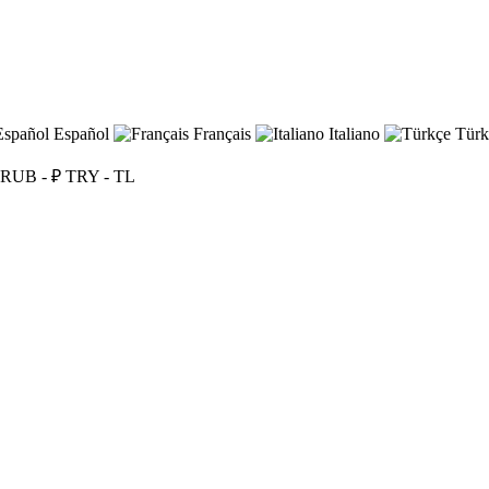
Español
Français
Italiano
Türk
RUB - ₽
TRY - TL