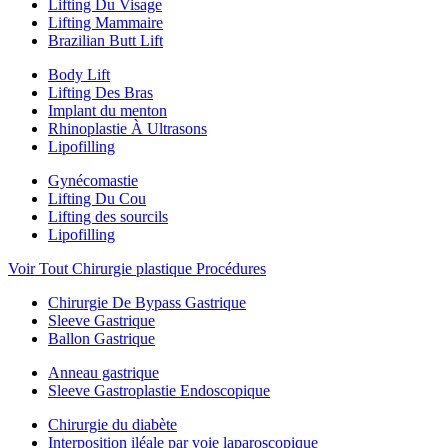
Lifting Du Visage
Lifting Mammaire
Brazilian Butt Lift
Body Lift
Lifting Des Bras
Implant du menton
Rhinoplastie À Ultrasons
Lipofilling
Gynécomastie
Lifting Du Cou
Lifting des sourcils
Lipofilling
Voir Tout Chirurgie plastique Procédures
Chirurgie De Bypass Gastrique
Sleeve Gastrique
Ballon Gastrique
Anneau gastrique
Sleeve Gastroplastie Endoscopique
Chirurgie du diabète
Interposition iléale par voie laparoscopique