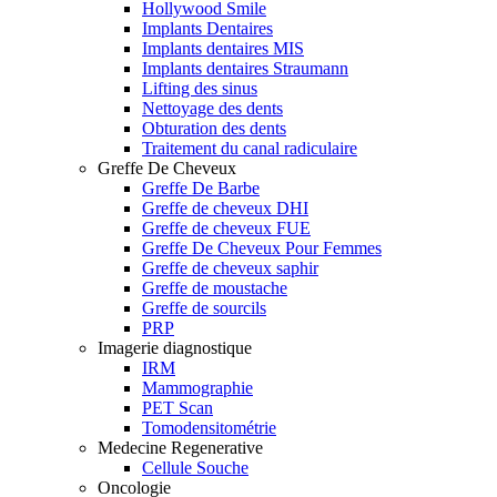
Hollywood Smile
Implants Dentaires
Implants dentaires MIS
Implants dentaires Straumann
Lifting des sinus
Nettoyage des dents
Obturation des dents
Traitement du canal radiculaire
Greffe De Cheveux
Greffe De Barbe
Greffe de cheveux DHI
Greffe de cheveux FUE
Greffe De Cheveux Pour Femmes
Greffe de cheveux saphir
Greffe de moustache
Greffe de sourcils
PRP
Imagerie diagnostique
IRM
Mammographie
PET Scan
Tomodensitométrie
Medecine Regenerative
Cellule Souche
Oncologie