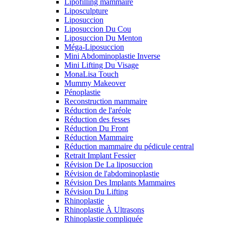
Lipofilling mammaire
Liposculpture
Liposuccion
Liposuccion Du Cou
Liposuccion Du Menton
Méga-Liposuccion
Mini Abdominoplastie Inverse
Mini Lifting Du Visage
MonaLisa Touch
Mummy Makeover
Pénoplastie
Reconstruction mammaire
Réduction de l'aréole
Réduction des fesses
Réduction Du Front
Réduction Mammaire
Réduction mammaire du pédicule central
Retrait Implant Fessier
Révision De La liposuccion
Révision de l'abdominoplastie
Révision Des Implants Mammaires
Révision Du Lifting
Rhinoplastie
Rhinoplastie À Ultrasons
Rhinoplastie compliquée