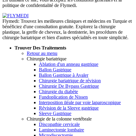
politique de confidentialité de Flymedi.
Flymedi: Trouvez les meilleures cliniques et médecins en Turquie et
bénéficiez d'une consultation gratuite. Explorez la chirurgie
plastique, la greffe de cheveux, la dentisterie, les procédures de
chirurgie bariatrique et bien d'autres spécialités en toute simplicité.
Trouver Des Traitements
Retour au menu
Chirurgie bariatrique
Ablation d'un anneau gastrique
Ballon Gastrique
Ballon Gastrique à Avaler
Chirurgie bariatrique de révision
Chirurgie De Bypass Gastrique
Chirurgie du diabète
Fundoplication de Nissen
Interposition iléale par voie laparoscopique
Révision de la Sleeve gastrique
Sleeve Gastrique
Chirurgie de la colonne vertébrale
Discopathie cervicale
Laminectomie lombaire
Microdiscectomie