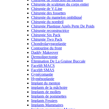
Chirurgie de sculpture du corps entier
Chirurgie de V-Line
Chirurgie des fossettes
Chirurgie du mamelon ombiliqué
Chirurgie du nombril
Chirurgie Plastique Après Perte De Poids
Chirurgie reconstructrice
Chirurgie Six Pack
Chirurgie Two Pack
Chondrolaryngoplastie
Contouring du front
Daddy Makeover
Dermolipectomie
Élimination De La Graisse Buccale
Facelift MACS
Facelift SMAS
Gynécomastie
Hyménoplastie
Implant du menton
implants de la mâchoire
Implants de mollets
Implants de pommettes
Implants Fessiers
Implants Mammaires