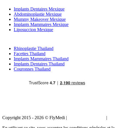
Implants Dentaires Mexique
Abdominoplastie Mexique
Mummy Makeover Mexique
Implants Mammaires Mexique
Liposuccion Mexique
Traitements Populaires en Thailand
Rhinoplastie Thailand
Facettes Thailand
Implants Mammaires Thailand
Implants Dentaires Thailand
Couronnes Thailand
Copyright 2015 - 2026 © FlyMedi |
Termes et conditions
|
Politique
de confidentialité
En utilisant ce site, vous acceptez les conditions générales et la