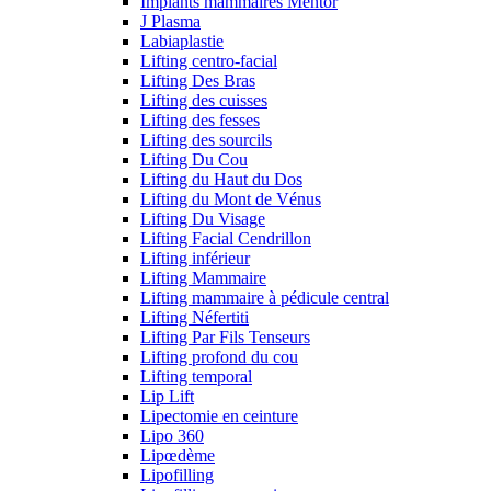
Implants mammaires Mentor
J Plasma
Labiaplastie
Lifting centro-facial
Lifting Des Bras
Lifting des cuisses
Lifting des fesses
Lifting des sourcils
Lifting Du Cou
Lifting du Haut du Dos
Lifting du Mont de Vénus
Lifting Du Visage
Lifting Facial Cendrillon
Lifting inférieur
Lifting Mammaire
Lifting mammaire à pédicule central
Lifting Néfertiti
Lifting Par Fils Tenseurs
Lifting profond du cou
Lifting temporal
Lip Lift
Lipectomie en ceinture
Lipo 360
Lipœdème
Lipofilling