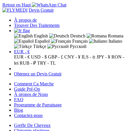
Retour en Haut
Devis Gratuit
À propos de
Trouver Des Traitements
English
Deutsch
Romana
Español
Français
Italiano
Türkçe
Русский
EUR - €
EUR - €
USD - $
GBP - £
CNY - ¥
ILS - ₪
JPY - ¥
RON -
lei
RUB - ₽
TRY - TL
Obtenez un Devis Gratuit
Comment Ça Marche
Guide Pré-Op
À propos de Nous
FAQ
Programme de Parrainage
Blog
Contactez-nous
Greffe De Cheveux
Chirurgie plastique