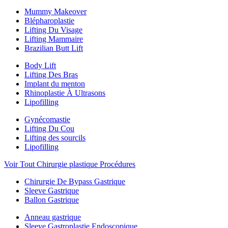
Mummy Makeover
Blépharoplastie
Lifting Du Visage
Lifting Mammaire
Brazilian Butt Lift
Body Lift
Lifting Des Bras
Implant du menton
Rhinoplastie À Ultrasons
Lipofilling
Gynécomastie
Lifting Du Cou
Lifting des sourcils
Lipofilling
Voir Tout Chirurgie plastique Procédures
Chirurgie De Bypass Gastrique
Sleeve Gastrique
Ballon Gastrique
Anneau gastrique
Sleeve Gastroplastie Endoscopique