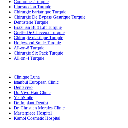
Couronnes Turquie
Liposuccion Turquie
Chirurgie bariatrique Turquie
Chirurgie De Bypass Gastrique Turquie
Dentisterie Turquie
Brazilian Butt Lift Turquie
Greffe De Cheveux Turquie
Chirurgie plastique Turquie
Hollywood Smile Turquie
All-on-6 Turquie
Chirurgie Six Pack Turquie
All-on-4 Turquie
Cliniques Populaires
Clinique Luna
Istanbul European Clinic
Dentavivo
Dr. Vivo Hair Clinic
YeahSmile
Dr. Implant Dentist
Dr. Christian Morales Clinic
Masterpiece Hospital
Kamol Cosmetic Hospital
Traitements Populaires en Mexique