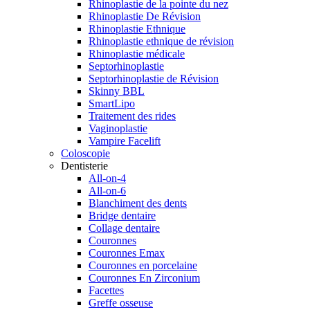
Rhinoplastie de la pointe du nez
Rhinoplastie De Révision
Rhinoplastie Ethnique
Rhinoplastie ethnique de révision
Rhinoplastie médicale
Septorhinoplastie
Septorhinoplastie de Révision
Skinny BBL
SmartLipo
Traitement des rides
Vaginoplastie
Vampire Facelift
Coloscopie
Dentisterie
All-on-4
All-on-6
Blanchiment des dents
Bridge dentaire
Collage dentaire
Couronnes
Couronnes Emax
Couronnes en porcelaine
Couronnes En Zirconium
Facettes
Greffe osseuse