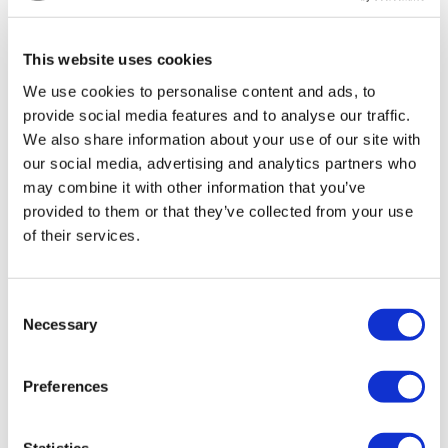
TÜRSAB – Les transactions sur flymedi.com sont gérées par
MIRAC SARA TOURISM, une agence de voyage de
Groupe A enregistrée auprès de TÜRSAB (Certificat No:
This website uses cookies
12276).
Tous les traitements sont effectués par un établissement de
We use cookies to personalise content and ads, to
santé certifié en tourisme de santé.
provide social media features and to analyse our traffic.
We also share information about your use of our site with
À propos de Nous
our social media, advertising and analytics partners who
Comment Ça Marche
may combine it with other information that you’ve
Guide Pré-Op
Auteurs & évaluateurs
provided to them or that they’ve collected from your use
Flymedi Programme de Parrainage
of their services.
Plans De Paiement
Carrières
FAQ
Blog
Consent
Politique de confidentialité
Necessary
Selection
Termes et conditions
Politique d'annulation
Contactez-nous
Ajoutez votre clinique
Preferences
Statistics