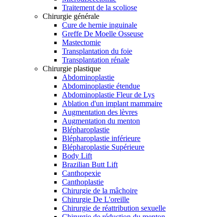
Traitement de la scoliose
Chirurgie générale
Cure de hernie inguinale
Greffe De Moelle Osseuse
Mastectomie
Transplantation du foie
Transplantation rénale
Chirurgie plastique
Abdominoplastie
Abdominoplastie étendue
Abdominoplastie Fleur de Lys
Ablation d'un implant mammaire
Augmentation des lèvres
Augmentation du menton
Blépharoplastie
Blépharoplastie inférieure
Blépharoplastie Supérieure
Body Lift
Brazilian Butt Lift
Canthopexie
Canthoplastie
Chirurgie de la mâchoire
Chirurgie De L'oreille
Chirurgie de réattribution sexuelle
Chirurgie de réduction du menton