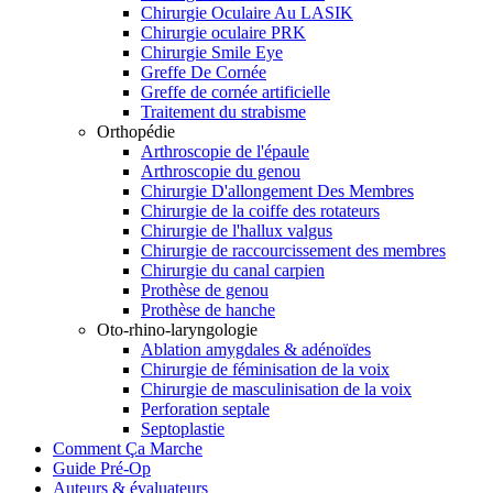
Chirurgie Oculaire Au LASIK
Chirurgie oculaire PRK
Chirurgie Smile Eye
Greffe De Cornée
Greffe de cornée artificielle
Traitement du strabisme
Orthopédie
Arthroscopie de l'épaule
Arthroscopie du genou
Chirurgie D'allongement Des Membres
Chirurgie de la coiffe des rotateurs
Chirurgie de l'hallux valgus
Chirurgie de raccourcissement des membres
Chirurgie du canal carpien
Prothèse de genou
Prothèse de hanche
Oto-rhino-laryngologie
Ablation amygdales & adénoïdes
Chirurgie de féminisation de la voix
Chirurgie de masculinisation de la voix
Perforation septale
Septoplastie
Comment Ça Marche
Guide Pré-Op
Auteurs & évaluateurs