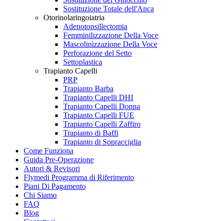
Sostituzione Totale dell'Anca
Otorinolaringoiatria
Adenotonsillectomia
Femminilizzazione Della Voce
Mascolinizzazione Della Voce
Perforazione del Setto
Settoplastica
Trapianto Capelli
PRP
Trapianto Barba
Trapianto Capelli DHI
Trapianto Capelli Donna
Trapianto Capelli FUE
Trapianto Capelli Zaffiro
Trapianto di Baffi
Trapianto di Sopracciglia
Come Funziona
Guida Pre-Operazione
Autori & Revisori
Flymedi Programma di Riferimento
Piani Di Pagamento
Chi Siamo
FAQ
Blog