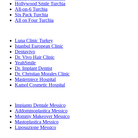
Hollywood Smile Turchia
All-on-6 Turchia
Six Pack Turchia
All on Four Turchia
Cliniche Popolari
Luna Clinic Turkey
Istanbul European Clinic
Dentavivo
Dr. Vivo Hair Clinic
YeahSmile
Dr. Implant Dentist
Dr. Christian Morales Clinic
Masterpiece Hospital
Kamol Cosmetic Hospital
Trattamenti Popolari in Messico
Impianto Dentale Messico
Addominoplastica Messico
Mommy Makeover Messico
Mastoplastica Messico
Liposuzione Messico
Trattamenti Popolari in Thailand