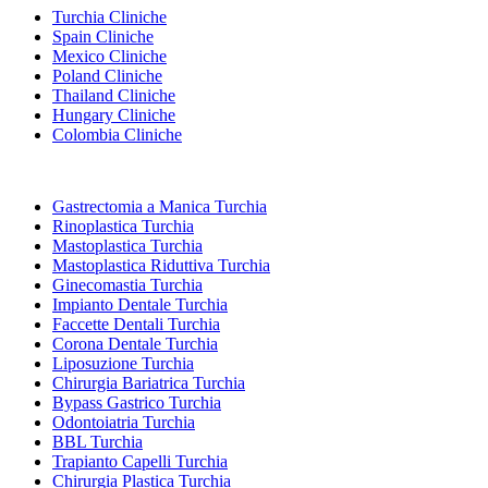
Turchia Cliniche
Spain Cliniche
Mexico Cliniche
Poland Cliniche
Thailand Cliniche
Hungary Cliniche
Colombia Cliniche
Trattamenti Popolari in Turchia
Gastrectomia a Manica Turchia
Rinoplastica Turchia
Mastoplastica Turchia
Mastoplastica Riduttiva Turchia
Ginecomastia Turchia
Impianto Dentale Turchia
Faccette Dentali Turchia
Corona Dentale Turchia
Liposuzione Turchia
Chirurgia Bariatrica Turchia
Bypass Gastrico Turchia
Odontoiatria Turchia
BBL Turchia
Trapianto Capelli Turchia
Chirurgia Plastica Turchia