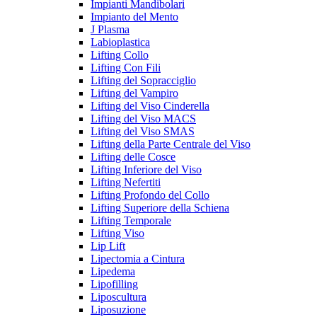
Impianti Mandibolari
Impianto del Mento
J Plasma
Labioplastica
Lifting Collo
Lifting Con Fili
Lifting del Sopracciglio
Lifting del Vampiro
Lifting del Viso Cinderella
Lifting del Viso MACS
Lifting del Viso SMAS
Lifting della Parte Centrale del Viso
Lifting delle Cosce
Lifting Inferiore del Viso
Lifting Nefertiti
Lifting Profondo del Collo
Lifting Superiore della Schiena
Lifting Temporale
Lifting Viso
Lip Lift
Lipectomia a Cintura
Lipedema
Lipofilling
Liposcultura
Liposuzione