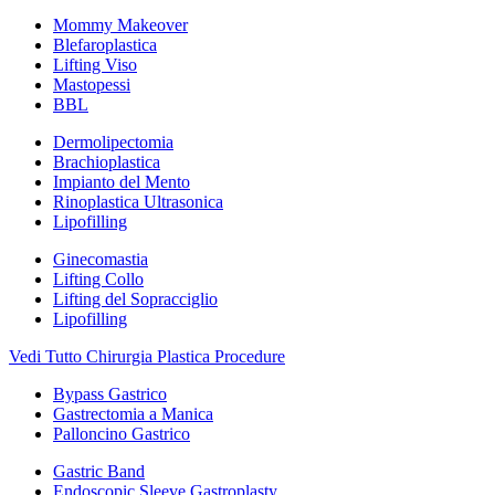
Mommy Makeover
Blefaroplastica
Lifting Viso
Mastopessi
BBL
Dermolipectomia
Brachioplastica
Impianto del Mento
Rinoplastica Ultrasonica
Lipofilling
Ginecomastia
Lifting Collo
Lifting del Sopracciglio
Lipofilling
Vedi Tutto Chirurgia Plastica Procedure
Bypass Gastrico
Gastrectomia a Manica
Palloncino Gastrico
Gastric Band
Endoscopic Sleeve Gastroplasty