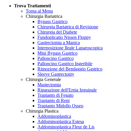
Trova Trattamenti
Torna al Menu
Chirurgia Bariatrica
Bypass Gastrico
Chirurgia Bariatrica di Revisione
Chirurgia del Diabete
Fundoplicatio Nissen Floppy
Gastrectomia a Manica
Interposizione Ileale Laparoscopica
Mini Bypass Gastrico
Palloncino Gastrico
Palloncino Gastrico Ingeribile
Rimozione del Bendaggio Gastrico
Sleeve Gastrectomy
Chirurgia Generale
Mastectomia
Riparazione dell'Ernia Inguinale
Trapianto di Fegato
Trapianto di Reni
Trapianto Midollo Osseo
Chirurgia Plastica
Addominoplastica
Addominoplastica Estesa
Addominoplastica Fleur de Lis