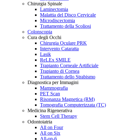
Chirurgia Spinale
Laminectomia
Malattia del Disco Cervicale
Microdiscectomia
Trattamento della Scoliosi
Colonscopia
Cura degli Occhi
Chirurgia Oculare PRK
Intervento Cataratta
Lasik
ReLEx SMILE
Trapianto Corneale Artificiale
Trapianto di Cornea
Trattamento dello Strabismo
Diagnostica per Immagini
Mammografia
PET Scan
Risonanza Magnetica (RM)
Tomografia Computerizzata (TC)
Medicina Rigenerativa
Stem Cell Therapy
Odontoiatria
All on Four
All on Six
All-on-6