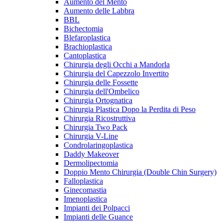
Aumento del Mento
Aumento delle Labbra
BBL
Bichectomia
Blefaroplastica
Brachioplastica
Cantoplastica
Chirurgia degli Occhi a Mandorla
Chirurgia del Capezzolo Invertito
Chirurgia delle Fossette
Chirurgia dell'Ombelico
Chirurgia Ortognatica
Chirurgia Plastica Dopo la Perdita di Peso
Chirurgia Ricostruttiva
Chirurgia Two Pack
Chirurgia V-Line
Condrolaringoplastica
Daddy Makeover
Dermolipectomia
Doppio Mento Chirurgia (Double Chin Surgery)
Falloplastica
Ginecomastia
Imenoplastica
Impianti dei Polpacci
Impianti delle Guance