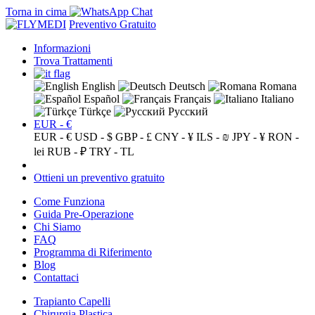
Torna in cima
Preventivo Gratuito
Informazioni
Trova Trattamenti
English
Deutsch
Romana
Español
Français
Italiano
Türkçe
Русский
EUR - €
EUR - €
USD - $
GBP - £
CNY - ¥
ILS - ₪
JPY - ¥
RON -
lei
RUB - ₽
TRY - TL
Ottieni un preventivo gratuito
Come Funziona
Guida Pre-Operazione
Chi Siamo
FAQ
Programma di Riferimento
Blog
Contattaci
Trapianto Capelli
Chirurgia Plastica