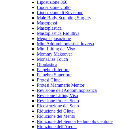
Liposuzione 360
Liposuzione Collo
Liposuzione di Revisione
Male Body Sculpting Surgery
Mastopessi
Mastoplastica
Mastoplastica Riduttiva
Mega Liposuzione
Mini Addominoplastica Inversa
Mini Lifting del Viso
Mommy Makeover
MonaLisa Touch
Otoplastica
Palpebra Inferiore
Palpebra Superiore
Protesi Glutei
Protesi Mammarie Mentor
Revisione dell'Addominoplastica
Revisione Lifting Viso
Revisione Protesi Seno
Ricostruzione del Seno
Riduzione dei Glutei
Riduzione del Mento
Riduzione del Seno a Peduncolo Centrale
Riduzione dell'Areola