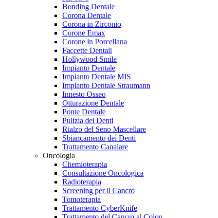
Bonding Dentale
Corona Dentale
Corona in Zirconio
Corone Emax
Corone in Porcellana
Faccette Dentali
Hollywood Smile
Impianto Dentale
Impianto Dentale MIS
Impianto Dentale Straumann
Innesto Osseo
Otturazione Dentale
Ponte Dentale
Pulizia dei Denti
Rialzo del Seno Mascellare
Sbiancamento dei Denti
Trattamento Canalare
Oncologia
Chemioterapia
Consultazione Oncologica
Radioterapia
Screening per il Cancro
Tomoterapia
Trattamento CyberKnife
Trattamento del Cancro al Colon