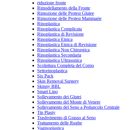
riduzione fronte
Rimodellamento della Fronte
Rimozione delle Protesi Glutee
Rimozione delle Protesi Mammarie
Rinoplastica
Rinoplastica Complicata
Rinoplastica di Revisione
Rinoplastica Etnica
Rinoplastica Etnica di Revisione
Rinoplastica Non Chirurgica
Rinoplastica Secondaria
Rinoplastica Ultrasonica
Scolpitura Completa del Corpo
Settorinoplastica
Six Pack
Skin Removal Surgery
Skinny BBL
Smart Lipo
Sollevamento dei Glutei
Sollevamento del Monte di Venere
Sollevamento del Seno a Peduncolo Centrale
Tip Plasty
Trasferimento di Grasso al Seno
Trattamento delle Rughe
Vaginoplastica