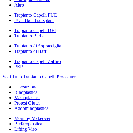
Altro
Trapianto Capelli FUE
FUT Hair Transplant
Trapianto Capelli DHI
Trapianto Barba
Trapianto di Sopracciglia
Trapianto di Baffi
Trapianto Capelli Zaffiro
PRP
Vedi Tutto Trapianto Capelli Procedure
Liposuzione
Rinoplastica
Mastoplastica
Protesi Glutei
Addominoplastica
Mommy Makeover
Blefaroplastica
Lifting Viso