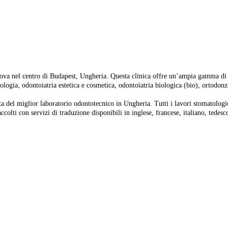
rova nel centro di Budapest, Ungheria. Questa clinica offre un’ampia gamma di t
ologia, odontoiatria estetica e cosmetica, odontoiatria biologica (bio), ortodonzi
a del miglior laboratorio odontotecnico in Ungheria. Tutti i lavori stomatologi
ccolti con servizi di traduzione disponibili in inglese, francese, italiano, tedesc