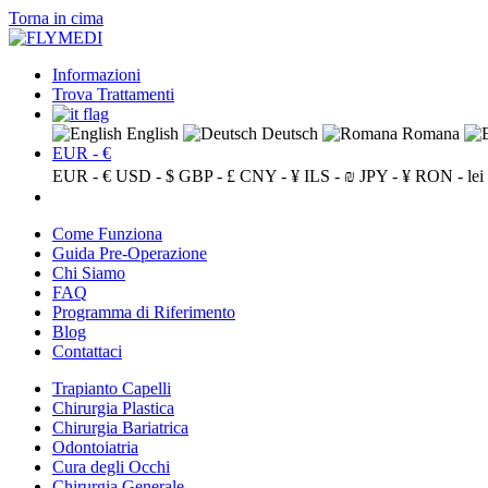
Torna in cima
Informazioni
Trova Trattamenti
English
Deutsch
Romana
EUR - €
EUR - €
USD - $
GBP - £
CNY - ¥
ILS - ₪
JPY - ¥
RON - lei
Come Funziona
Guida Pre-Operazione
Chi Siamo
FAQ
Programma di Riferimento
Blog
Contattaci
Trapianto Capelli
Chirurgia Plastica
Chirurgia Bariatrica
Odontoiatria
Cura degli Occhi
Chirurgia Generale