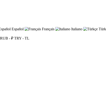
Español
Français
Italiano
Türk
RUB - ₽
TRY - TL