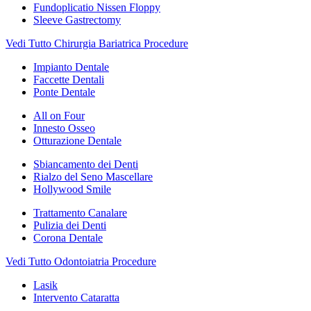
Fundoplicatio Nissen Floppy
Sleeve Gastrectomy
Vedi Tutto Chirurgia Bariatrica Procedure
Impianto Dentale
Faccette Dentali
Ponte Dentale
All on Four
Innesto Osseo
Otturazione Dentale
Sbiancamento dei Denti
Rialzo del Seno Mascellare
Hollywood Smile
Trattamento Canalare
Pulizia dei Denti
Corona Dentale
Vedi Tutto Odontoiatria Procedure
Lasik
Intervento Cataratta