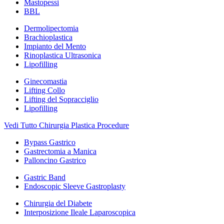
Mastopessi
BBL
Dermolipectomia
Brachioplastica
Impianto del Mento
Rinoplastica Ultrasonica
Lipofilling
Ginecomastia
Lifting Collo
Lifting del Sopracciglio
Lipofilling
Vedi Tutto Chirurgia Plastica Procedure
Bypass Gastrico
Gastrectomia a Manica
Palloncino Gastrico
Gastric Band
Endoscopic Sleeve Gastroplasty
Chirurgia del Diabete
Interposizione Ileale Laparoscopica