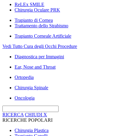
ReLEx SMILE
Chirurgia Oculare PRK
Trapianto di Cornea
Trattamento dello Strabismo
Trapianto Corneale Artificiale
Vedi Tutto Cura degli Occhi Procedure
Diagnostica per Immagini
Ear, Nose and Throat
Ortopedia
Chirurgia Spinale
Oncologia
RICERCA
CHIUDI
X
RICERCHE POPOLARI
Chirurgia Plastica
Trapianto Capelli