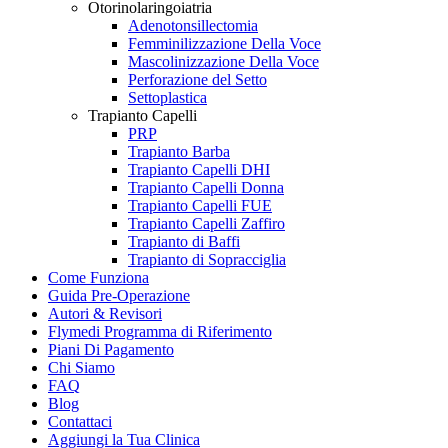
Otorinolaringoiatria
Adenotonsillectomia
Femminilizzazione Della Voce
Mascolinizzazione Della Voce
Perforazione del Setto
Settoplastica
Trapianto Capelli
PRP
Trapianto Barba
Trapianto Capelli DHI
Trapianto Capelli Donna
Trapianto Capelli FUE
Trapianto Capelli Zaffiro
Trapianto di Baffi
Trapianto di Sopracciglia
Come Funziona
Guida Pre-Operazione
Autori & Revisori
Flymedi Programma di Riferimento
Piani Di Pagamento
Chi Siamo
FAQ
Blog
Contattaci
Aggiungi la Tua Clinica