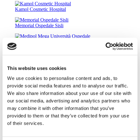
Kamol Cosmetic Hospital
Memorial Ospedale Sisli
Medipol Mega Università Ospedale
Estethica Atasehir
This website uses cookies
HairPalace Clinica di Trapianto Capelli
9.4
(9)
We use cookies to personalise content and ads, to
Richiedi un Preventivo
Flymedi
provide social media features and to analyse our traffic.
We also share information about your use of our site with
TÜRSAB – Le transazioni su flymedi.com sono gestite da
our social media, advertising and analytics partners who
MIRAC SARA TOURISM, un'agenzia di viaggi di Gruppo
A registrata presso TÜRSAB (Certificato N°: 12276).
may combine it with other information that you’ve
Tutti i trattamenti sono effettuati da un istituto sanitario
provided to them or that they’ve collected from your use
certificato per il turismo sanitario.
of their services.
Chi Siamo