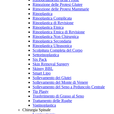
Rimozione delle Protesi Glutee
Rimozione delle Protesi Mammarie
Rinoplastica
Rinoplastica Complicata
Rinoplastica di Revisione
Rinoplastica Etnica
Rinoplastica Etnica di Revisione
Rinoplastica Non Chirurgica
Rinoplastica Secondaria
Rinoplastica Ultrasonica
Scolpitura Completa del Corpo
Settorinoplastica
Six Pack
Skin Removal Surgery
Skinny BBL
Smart Lipo
Sollevamento dei Glutei
Sollevamento del Monte di Venere
Sollevamento del Seno a Peduncolo Centrale
Tip Plasty
Trasferimento di Grasso al Seno
Trattamento delle Rughe
Vaginoplastica
Chirurgia Spinale