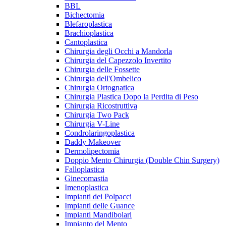
BBL
Bichectomia
Blefaroplastica
Brachioplastica
Cantoplastica
Chirurgia degli Occhi a Mandorla
Chirurgia del Capezzolo Invertito
Chirurgia delle Fossette
Chirurgia dell'Ombelico
Chirurgia Ortognatica
Chirurgia Plastica Dopo la Perdita di Peso
Chirurgia Ricostruttiva
Chirurgia Two Pack
Chirurgia V-Line
Condrolaringoplastica
Daddy Makeover
Dermolipectomia
Doppio Mento Chirurgia (Double Chin Surgery)
Falloplastica
Ginecomastia
Imenoplastica
Impianti dei Polpacci
Impianti delle Guance
Impianti Mandibolari
Impianto del Mento