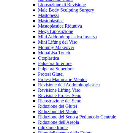
Liposuzione di Revisione
Male Body Sculpting Surgery
Mastopessi
Mastoplastica
Mastoplastica Riduttiva
Mega Liposuzione
Mini Addominoplastica Inversa
Mini Lifting del Viso
Mommy Makeover
MonaLisa Touch
Otoplastica
Palpebra Inferiore
Palpebra Superiore
Protesi Glutei
Protesi Mammarie Mentor
Revisione dell'Addominoplastica
Revisione Lifting Viso
Revisione Protesi Seno
Ricostruzione del Seno
Riduzione dei Glutei
Riduzione del Mento
Riduzione del Seno a Peduncolo Centrale
Riduzione dell'Areola
riduzione fronte
Rimodellamento della Fronte