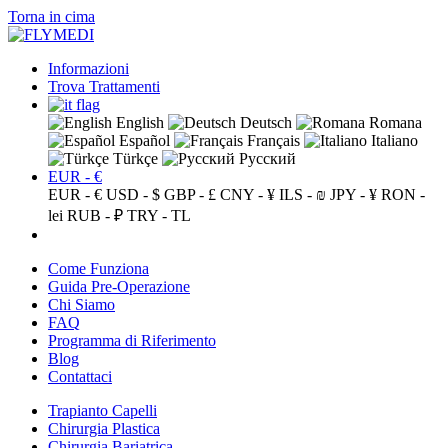
Torna in cima
Informazioni
Trova Trattamenti
English
Deutsch
Romana
Español
Français
Italiano
Türkçe
Русский
EUR - €
EUR - €
USD - $
GBP - £
CNY - ¥
ILS - ₪
JPY - ¥
RON -
lei
RUB - ₽
TRY - TL
Come Funziona
Guida Pre-Operazione
Chi Siamo
FAQ
Programma di Riferimento
Blog
Contattaci
Trapianto Capelli
Chirurgia Plastica
Chirurgia Bariatrica