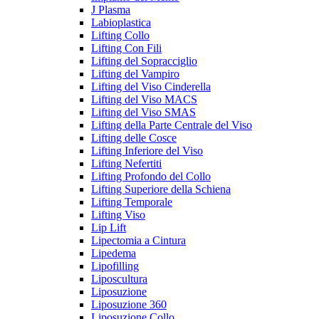
J Plasma
Labioplastica
Lifting Collo
Lifting Con Fili
Lifting del Sopracciglio
Lifting del Vampiro
Lifting del Viso Cinderella
Lifting del Viso MACS
Lifting del Viso SMAS
Lifting della Parte Centrale del Viso
Lifting delle Cosce
Lifting Inferiore del Viso
Lifting Nefertiti
Lifting Profondo del Collo
Lifting Superiore della Schiena
Lifting Temporale
Lifting Viso
Lip Lift
Lipectomia a Cintura
Lipedema
Lipofilling
Liposcultura
Liposuzione
Liposuzione 360
Liposuzione Collo